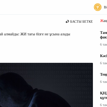
В
Жа
БАСТЫ БЕТКЕ
Там
ай алмайды: ЖИ тағы бізге не ұсына алады
фак
6 та
Кәс
6 та
Тең
6 та
ҚНД
құт
6 та