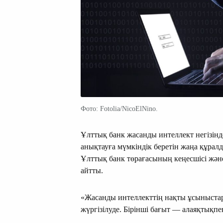
Фото: Fotolia/NicoElNino.
Ұлттық банк жасанды интеллект негізінд
анықтауға мүмкіндік беретін жаңа құралд
Ұлттық банк төрағасының кеңесшісі жән
айтты.
«Жасанды интеллекттің нақты ұсыныста
жүргізілуде. Бірінші бағыт — алаяқтықпен