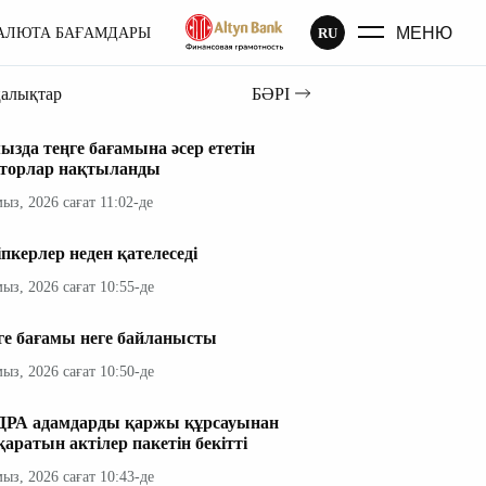
МЕНЮ
RU
АЛЮТА БАҒАМДАРЫ
ңалықтар
БӘРІ
ызда теңге бағамына әсер ететін
торлар нақтыланды
мыз, 2026 сағат 11:02-де
іпкерлер неден қателеседі
мыз, 2026 сағат 10:55-де
ге бағамы неге байланысты
мыз, 2026 сағат 10:50-де
РА адамдарды қаржы құрсауынан
қаратын актілер пакетін бекітті
мыз, 2026 сағат 10:43-де