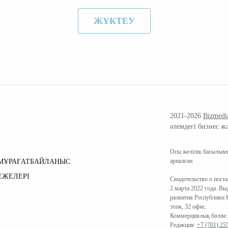
ЖҮКТЕУ
2021-2026
Bizmedi
әлемдегі бизнес ж
Осы желілік басылымн
арналған
МҰРАҒАТ
БАЙЛАНЫС
ЕЖЕЛЕРІ
Свидетельство о пост
2 марта 2022 года. В
развития Республики К
этаж, 32 офис.
Коммерциялық бөлім
Редакция:
+7 (701) 25