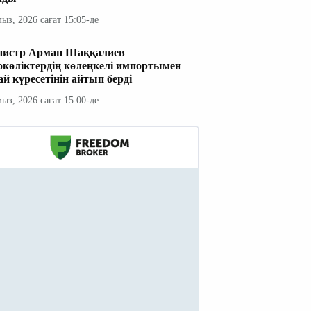
мыз, 2026 сағат 15:05-де
истр Арман Шаққалиев
окөліктердің көлеңкелі импортымен
ай күресетінін айтып берді
мыз, 2026 сағат 15:00-де