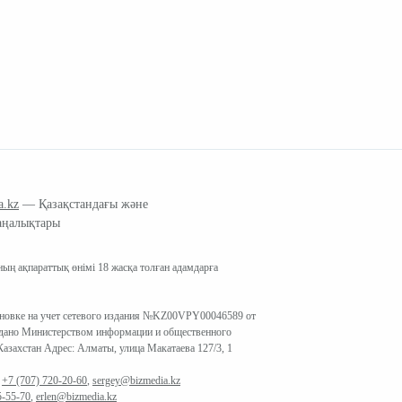
a.kz
— Қазақстандағы және
аңалықтары
ың ақпараттық өнімі 18 жасқа толған адамдарға
ановке на учет сетевого издания №KZ00VPY00046589 от
ыдано Министерством информации и общественного
азахстан Адрес: Алматы, улица Макатаева 127/3, 1
:
+7 (707) 720-20-60
,
sergey@bizmedia.kz
5-55-70
,
erlen@bizmedia.kz