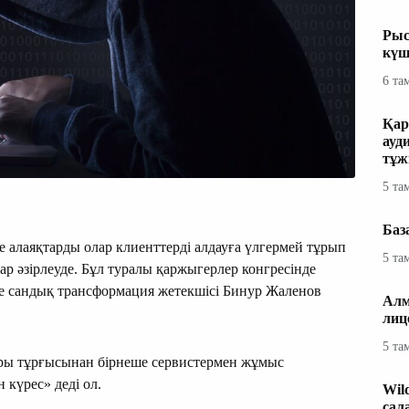
Рыс
күш
6 та
Қар
ауд
тұж
5 та
Баз
е алаяқтарды олар клиенттерді алдауға үлгермей тұрып
5 та
ар әзірлеуде. Бұл туралы қаржыгерлер конгресінде
е сандық трансформация жетекшісі Бинур Жаленов
Алм
лиц
5 та
ры тұрғысынан бірнеше сервистермен жұмыс
 күрес» деді ол.
Wil
сал