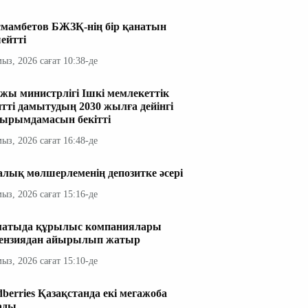
мамбетов БЖЗҚ-нің бір қанатын
ейтті
мыз, 2026 сағат 10:38-де
жы министрлігі Ішкі мемлекеттік
итті дамытудың 2030 жылға дейінгі
ырымдамасын бекітті
мыз, 2026 сағат 16:48-де
алық мөлшерлеменің депозитке әсері
мыз, 2026 сағат 15:16-де
атыда құрылыс компаниялары
ензиядан айырылып жатыр
мыз, 2026 сағат 15:10-де
dberries Қазақстанда екі мегажоба
ады