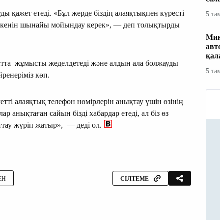
ы қажет етеді. «Бұл жерде біздің алаяқтықпен күресті
5 та
екенін шынайы мойындау керек», — деп толықтырды
Мин
авт
қал
та жұмысты жеделдетеді және алдын ала болжауды
5 та
үйренеріміз көп.
тті алаяқтық телефон нөмірлерін анықтау үшін өзінің
ар анықтаған сайын бізді хабардар етеді, ал біз өз
аттау жүріп жатыр», — деді ол.
ЕН
СІЛТЕМЕ