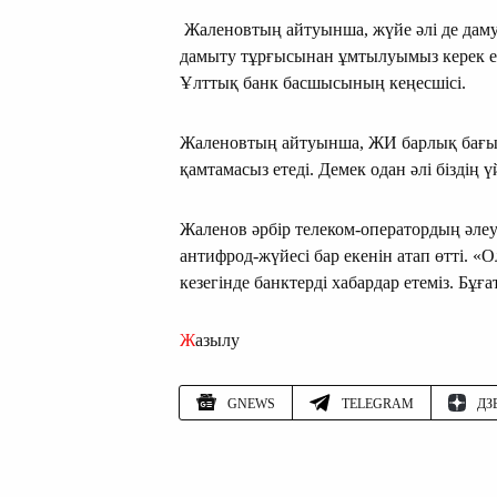
Жаленовтың айтуынша, жүйе әлі де дамуд
дамыту тұрғысынан ұмтылуымыз керек 
Ұлттық банк басшысының кеңесшісі.
Жаленовтың айтуынша, ЖИ барлық бағыт
қамтамасыз етеді. Демек одан әлі біздің 
Жаленов әрбір телеком-оператордың әлеуе
антифрод-жүйесі бар екенін атап өтті. «Ол
кезегінде банктерді хабардар етеміз. Бұғ
Жазылу
GNEWS
TELEGRAM
ДЗ