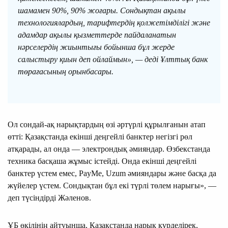
шамамен 90%, 90% жоғары. Сондықтан ақылы
технологиялардың, тарифтердің қолжетімділігі және
адамдар ақылы қызметтерде пайдаланатын
нәрселердің жиынтығы бойынша бұл жерде
салыстыру қиын деп ойлаймын», — деді Ұлттық банк
төрағасының орынбасары.
Ол сондай-ақ нарықтардың өзі әртүрлі құрылғанын атап
өтті: Қазақстанда екінші деңгейлі банктер негізгі рөл
атқарады, ал онда — электрондық әмияндар. Өзбекстанда
техника басқаша жұмыс істейді. Онда екінші деңгейлі
банктер үстем емес, PayMe, Uzum әмияндары және басқа да
жүйелер үстем. Сондықтан бұл екі түрлі төлем нарығы», —
деп түсіндірді Жәленов.
ҰБ өкілінің айтуынша, Қазақстанда нарық күрделірек,