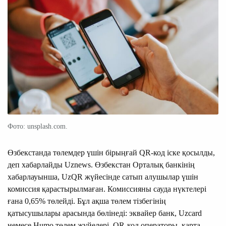
Фото: unsplash.com.
Өзбекстанда төлемдер үшін бірыңғай QR-код іске қосылды,
деп хабарлайды Uznews. Өзбекстан Орталық банкінің
хабарлауынша, UzQR жүйесінде сатып алушылар үшін
комиссия қарастырылмаған. Комиссияны сауда нүктелері
ғана 0,65% төлейді. Бұл ақша төлем тізбегінің
қатысушылары арасында бөлінеді: эквайер банк, Uzcard
немесе Humo төлем жүйелері, QR-код операторы, карта