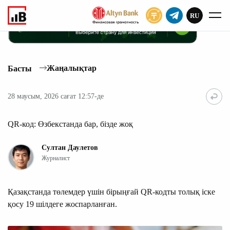
RU
ЖАЗЫЛУ
Жаңалықтар
Басты
28 маусым, 2026 сағат 12:57-де
QR-код: Өзбекстанда бар, бізде жоқ
Султан Даулетов
Журналист
Қазақстанда төлемдер үшін бірыңғай QR-кодты толық іске
қосу 19 шілдеге жоспарланған.