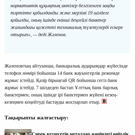
нормативтік құқықтық актілер белгіленген заңды
тәртіпте қабылданды және мерзімі 19 шілдеге
қойылды, оның ішінде екінші деңгейлі банктер
жағындағы қажетті техникалық түзетулерді ескере
отырып», — деді Жәленов.
Жәленовтың айтуынша, банкаралық аударымдар жүйесінде
телефон нөмірі бойынша 14 банк жауынгерлік режимде
жұмыс істейді. Қазір бірыңғай QR бойынша сегіз банк
жұмыс істейді. 7 шілдеден бастап Ұлттық банк барлық
банктермен, оның ішінде ірі банктермен жүйені кезең-
кезеңмен кеңейтуді бастауды жоспарлап отыр.
Тақырыпты жалғастыру:
Сирек кездесетін металдар жөніндегі өңірлік