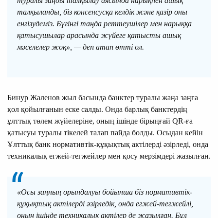
туралы заңды талқылау аясында нарықпен ашық
талқыланды, біз консенсусқа келдік және қазір оны
енгізудеміз. Бүгінгі таңда реттеушілер мен нарыққа
қатысушылар арасында жүйеге қатысты ашық
мәселелер жоқ», — деп атап өтті ол.
Бинур Жаленов жыл басында банктер туралы жаңа заңға
қол қойылғанын еске салды. Онда барлық банктердің
ұлттық төлем жүйелеріне, оның ішінде бірыңғай QR-ға
қатысуы туралы тікелей талап пайда болды. Осыдан кейін
Ұлттық банк нормативтік-құқықтық актілерді әзірледі, онда
техникалық егжей-тегжейлер мен қосу мерзімдері жазылған.
«Осы заңның орындалуы бойынша біз нормативтік-
құқықтық актілерді әзірледік, онда егжей-тегжейлі,
оның ішінде техникалық актілер де жазылған. Бұл