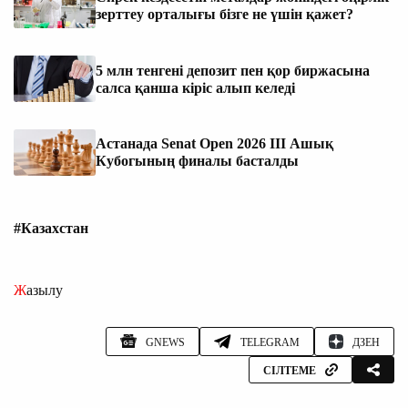
зерттеу орталығы бізге не үшін қажет?
5 млн тенгені депозит пен қор биржасына
салса қанша кіріс алып келеді
Астанада Senat Open 2026 III Ашық
Кубогының финалы басталды
#Казахстан
Жазылу
GNEWS
TELEGRAM
ДЗЕН
СІЛТЕМЕ