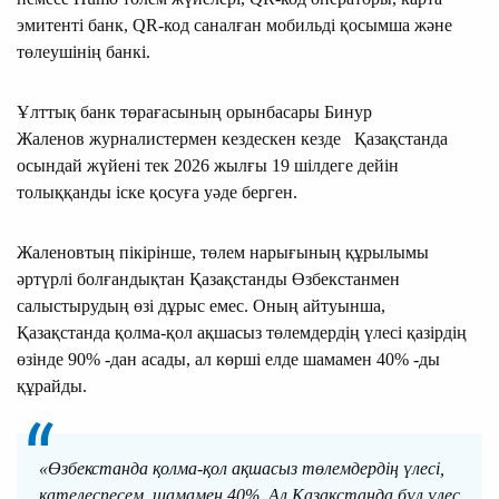
эмитенті банк, QR-код саналған мобильді қосымша және
төлеушінің банкі.
Ұлттық банк төрағасының орынбасары Бинур
Жаленов журналистермен кездескен кезде Қазақстанда
осындай жүйені тек 2026 жылғы 19 шілдеге дейін
толыққанды іске қосуға уәде берген.
Жаленовтың пікірінше, төлем нарығының құрылымы
әртүрлі болғандықтан Қазақстанды Өзбекстанмен
салыстырудың өзі дұрыс емес. Оның айтуынша,
Қазақстанда қолма-қол ақшасыз төлемдердің үлесі қазірдің
өзінде 90% -дан асады, ал көрші елде шамамен 40% -ды
құрайды.
«Өзбекстанда қолма-қол ақшасыз төлемдердің үлесі,
қателеспесем, шамамен 40%. Ал Қазақстанда бұл үлес