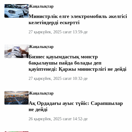
Жаңалықтар
Министрлік елге электромобиль әкелгісі
келетіндерді ескертті
27 қыркүйек, 2025 сағат 13:59-де
Жаңалықтар
Бизнес қауымдастық монстр
бақылаушы пайда болады деп
қауіптенеді: Қаржы министрлігі не дейді
27 қыркүйек, 2025 сағат 10:32-де
Жаңалықтар
Ақ Ордадағы ауыс түйіс: Сарапшылар
не дейді
26 қыркүйек, 2025 сағат 14:52-де