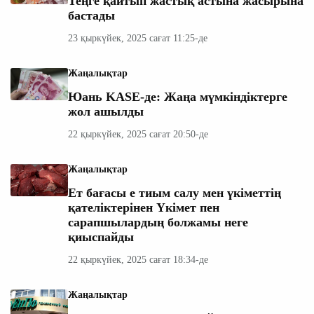
Теңге қайтып жастық астына жасырына
бастады
23 қыркүйек, 2025 сағат 11:25-де
Жаңалықтар
Юань KASE-де: Жаңа мүмкіндіктерге
жол ашылды
22 қыркүйек, 2025 сағат 20:50-де
Жаңалықтар
Ет бағасы е тиым салу мен үкіметтің
қателіктерінен Үкімет пен
сарапшылардың болжамы неге
қиыспайды
22 қыркүйек, 2025 сағат 18:34-де
Жаңалықтар