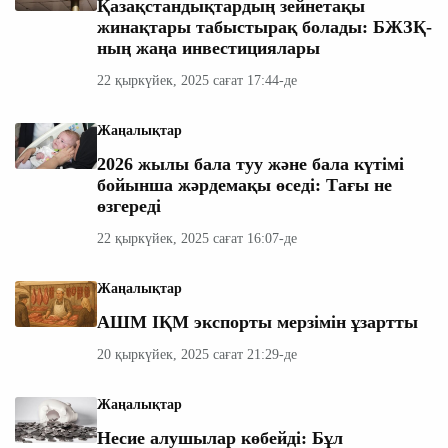
Қазақстандықтардың зейнетақы
жинақтары табыстырақ болады: БЖЗҚ-
ның жаңа инвестициялары
22 қыркүйек, 2025 сағат 17:44-де
Жаңалықтар
2026 жылы бала туу және бала күтімі
бойынша жәрдемақы өседі: Тағы не
өзгереді
22 қыркүйек, 2025 сағат 16:07-де
Жаңалықтар
АШМ ІҚМ экспорты мерзімін ұзартты
20 қыркүйек, 2025 сағат 21:29-де
Жаңалықтар
Несие алушылар көбейді: Бұл