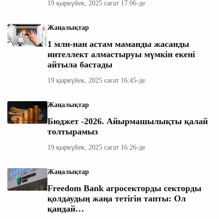
19 қыркүйек, 2025 сағат 17:06-де
Жаңалықтар
1 млн-нан астам маманды жасанды
интеллект алмастыруы мүмкін екені
айтыла бастады
19 қыркүйек, 2025 сағат 16:45-де
Жаңалықтар
Бюджет -2026. Айырмашылықты қалай
толтырамыз
19 қыркүйек, 2025 сағат 16:26-де
Жаңалықтар
Freedom Bank агросекторды секторды
қолдаудың жаңа тетігін тапты: Ол
қандай…