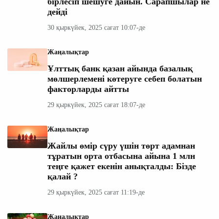
бірлесіп шешуге дайын. Сарапшылар не
дейді
30 қыркүйек, 2025 сағат 10:07-де
Жаңалықтар
Ұлттық банк қазан айында базалық
мөлшерлемені көтеруге себеп болатын
факторларды айтты
29 қыркүйек, 2025 сағат 18:07-де
Жаңалықтар
Жайлы өмір сүру үшін төрт адамнан
тұратын орта отбасына айына 1 млн
теңге қажет екенін анықталды: Бізде
қалай ?
29 қыркүйек, 2025 сағат 11:19-де
Жаңалықтар