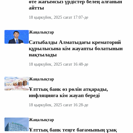
өте жағымсыз үрдістер белең алғанын
айтты
18 қыркүйек, 2025 сағат 17:07-де
Жаңалықтар
Сатыбалды Алматыдағы крематорий
құрылысына кім жауапты болатынын
нақтылады
18 қыркүйек, 2025 сағат 16:48-де
Жаңалықтар
Ұлттық банк өз рөлін атқарады,
инфляцияға кім жауап береді
18 қыркүйек, 2025 сағат 16:28-де
Жаңалықтар
Ұлттық банк теңге бағамының ұзақ