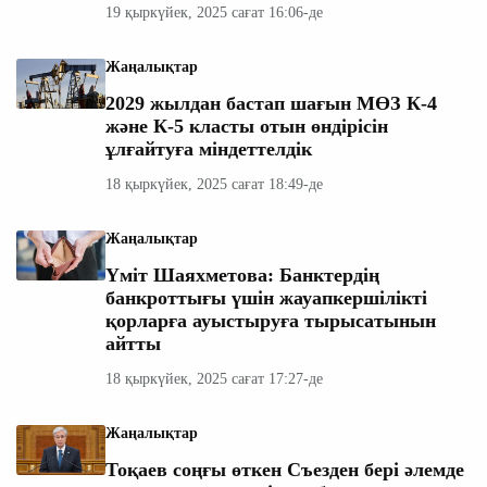
19 қыркүйек, 2025 сағат 16:06-де
Жаңалықтар
2029 жылдан бастап шағын МӨЗ К-4
және К-5 класты отын өндірісін
ұлғайтуға міндеттелдік
18 қыркүйек, 2025 сағат 18:49-де
Жаңалықтар
Үміт Шаяхметова: Банктердің
банкроттығы үшін жауапкершілікті
қорларға ауыстыруға тырысатынын
айтты
18 қыркүйек, 2025 сағат 17:27-де
Жаңалықтар
Тоқаев соңғы өткен Съезден бері әлемде