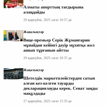
Алматы апорттың тағдырына
алаңдайды
29 қыркүйек, 2025 сағат 10:57-де
Жаңалықтар
Вице-премьер Серік Жұманғарин
мұнайдан кейінгі дәуір мұхитқа жол
ашып тұрғанын айтты
29 қыркүйек, 2025 сағат 10:37-де
Жаңалықтар
Шетелдік маркетплейстерден сатып
алған кез-келген тауарды
декларациялауды керек. Сенат заңды
мақұлдады
27 қыркүйек, 2025 сағат 15:35-де