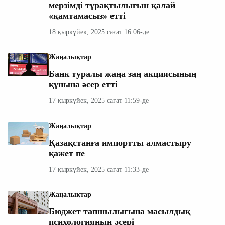
мерзімді тұрақтылығын қалай
«қамтамасыз» етті
18 қыркүйек, 2025 сағат 16:06-де
Жаңалықтар
Банк туралы жаңа заң акциясының
құнына әсер етті
17 қыркүйек, 2025 сағат 11:59-де
Жаңалықтар
Қазақстанға импортты алмастыру
қажет пе
17 қыркүйек, 2025 сағат 11:33-де
Жаңалықтар
Бюджет тапшылығына масылдық
психологияның әсері