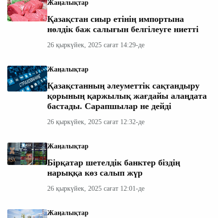
Жаңалықтар
Қазақстан сиыр етінің импортына
нөлдік баж салығын белгілеуге ниетті
26 қыркүйек, 2025 сағат 14:29-де
Жаңалықтар
Қазақстанның әлеуметтік сақтандыру
қорының қаржылық жағдайы алаңдата
бастады. Сарапшылар не дейді
26 қыркүйек, 2025 сағат 12:32-де
Жаңалықтар
Бірқатар шетелдік банктер біздің
нарыққа көз салып жүр
26 қыркүйек, 2025 сағат 12:01-де
Жаңалықтар