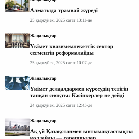
Алматыда трамвай жүреді
25 қыркүйек, 2025 сағат 13:11-де
Жаңалықтар
Үкімет квазимемлекеттік сектор
сегментін реформалайды
25 қыркүйек, 2025 сағат 10:07-де
Жаңалықтар
Үкімет делдалдармен күресудің тетігін
тапқан сияқты: Кәсіпкерлер не дейді
24 қыркүйек, 2025 сағат 12:43-де
Жаңалықтар
Ақ үй Қазақстанмен ынтымақтастықты
қолдайды — сарапшылар