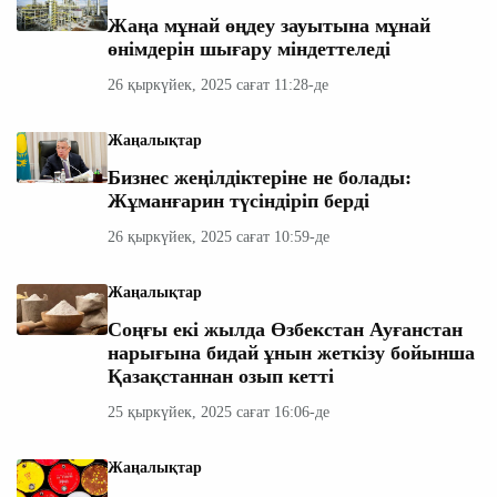
Жаңа мұнай өңдеу зауытына мұнай
өнімдерін шығару міндеттеледі
26 қыркүйек, 2025 сағат 11:28-де
Жаңалықтар
Бизнес жеңілдіктеріне не болады:
Жұманғарин түсіндіріп берді
26 қыркүйек, 2025 сағат 10:59-де
Жаңалықтар
Соңғы екі жылда Өзбекстан Ауғанстан
нарығына бидай ұнын жеткізу бойынша
Қазақстаннан озып кетті
25 қыркүйек, 2025 сағат 16:06-де
Жаңалықтар