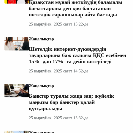
Қазақстан мұнай жеткізудің баламалы
бағыттарына ден қоя бастағанын
шетелдік сарапшылар айта бастады
25 қыркүйек, 2025 сағат 15:22-де
Жаңалықтар
Шетелдік интернет-дүкендердің
тауарларына баж салығы ҚҚС есебімен
15% -дан 17% -ға дейін көтеріледі
25 қыркүйек, 2025 сағат 14:52-де
Жаңалықтар
Банктер туралы жаңа заң: жүйелік
маңызы бар банктер қалай
құтқарылады
25 қыркүйек, 2025 сағат 13:32-де
Жаңалықтар