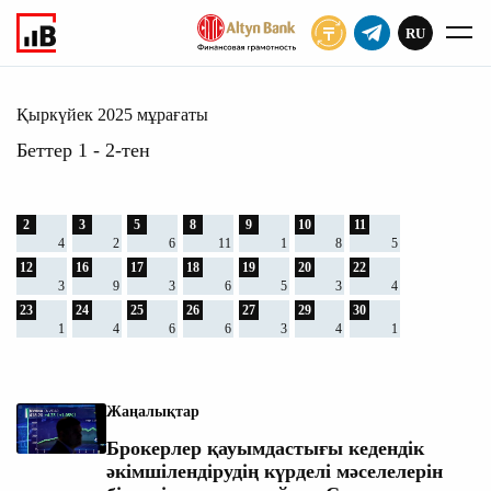
RU
ЖАЗЫЛУ
2025
Басты
Мұрағаты
Қыркүйек 2025 мұрағаты
Беттер 1 - 2-тен
2
3
5
8
9
10
11
4
2
6
11
1
8
5
12
16
17
18
19
20
22
3
9
3
6
5
3
4
23
24
25
26
27
29
30
1
4
6
6
3
4
1
Жаңалықтар
Брокерлер қауымдастығы кедендік
әкімшілендірудің күрделі мәселелерін