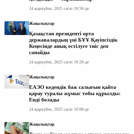
24 қыркүйек, 2025 сағат 10:50-де
Жаңалықтар
Қазақстан президенті орта
державалардың үні БҰҰ Қауіпсіздік
Кеңесінде анық естілуге тиіс деп
санайды
24 қыркүйек, 2025 сағат 10:28-де
Жаңалықтар
ЕАЭО кедендік баж салығын қайта
қарау туралы жұмыс тобы құрылды:
Енді болады
24 қыркүйек, 2025 сағат 10:08-де
Жаңалықтар