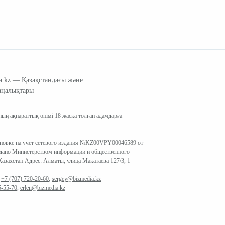
a.kz
— Қазақстандағы және
аңалықтары
ың ақпараттық өнімі 18 жасқа толған адамдарға
ановке на учет сетевого издания №KZ00VPY00046589 от
ыдано Министерством информации и общественного
азахстан Адрес: Алматы, улица Макатаева 127/3, 1
:
+7 (707) 720-20-60
,
sergey@bizmedia.kz
5-55-70
,
erlen@bizmedia.kz