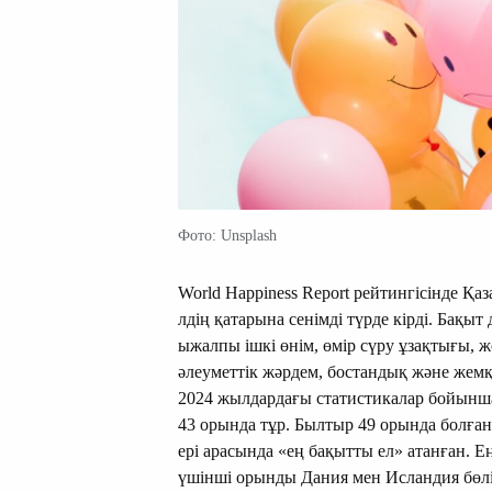
Фото: Unsplash
World Happiness Report рейтингісінде Қа
лдің қатарына сенімді түрде кірді. Бақы
ыжалпы ішкі өнім, өмір сүру ұзақтығы, 
әлеуметтік жәрдем, бостандық және жем
2024 жылдардағы статистикалар бойынша 
43 орында тұр. Былтыр 49 орында болға
ері арасында «ең бақытты ел» атанған. 
үшінші орынды Дания мен Исландия бөл