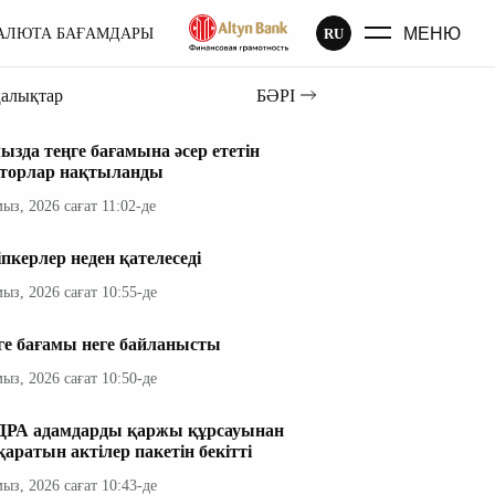
МЕНЮ
RU
АЛЮТА БАҒАМДАРЫ
ңалықтар
БӘРІ
ызда теңге бағамына әсер ететін
торлар нақтыланды
мыз, 2026 сағат 11:02-де
іпкерлер неден қателеседі
мыз, 2026 сағат 10:55-де
ге бағамы неге байланысты
мыз, 2026 сағат 10:50-де
РА адамдарды қаржы құрсауынан
қаратын актілер пакетін бекітті
мыз, 2026 сағат 10:43-де