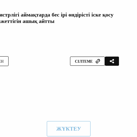
рлігі аймақтарда бес ірі өндірісті іске қосу
жеттігін ашық айтты
ЕН
СІЛТЕМЕ
ЖҮКТЕУ