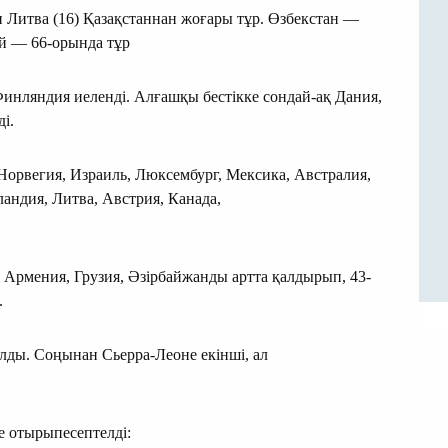
ен Литва (16) Қазақстаннан жоғары тұр. Өзбекстан —
ей — 66-орында тұр
 Финляндия иеленді. Алғашқы бестікке сондай-ақ Дания,
і.
Норвегия, Израиль, Люксембург, Мексика, Австралия,
андия, Литва, Австрия, Канада,
, Армения, Грузия, Әзірбайжанды артта қалдырып, 43-
.
алды. Соңынан Сьерра-Леоне екінші, ал
е отырыпесептелді: