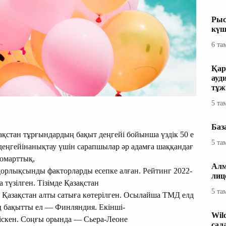
Рыс
күш
6 та
Қар
ауд
тұж
5 та
Баз
зақстан тұрғындардың бақыт деңгейі бойынша үздік 50 е
5 та
т деңгейінанықтау үшін сарапшылар әр адамға шаққандағ
жомарттық,
Алм
қорлықсынды факторларды есепке алған. Рейтинг 2022-
лиц
түзілген. Тізімде Қазақстан
5 та
н Қазақстан алты сатыға көтерілген. Осылайша ТМД елд
Ең бақытты ел — Финляндия. Екінші-
Wil
іскен. Соңғы орында — Сьера-Леоне
сал