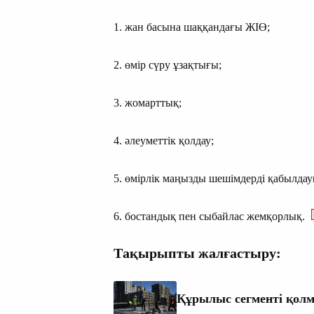
1. жан басына шаққандағы ЖІӨ;
2. өмір сүру ұзақтығы;
3. жомарттық;
4. әлеуметтік қолдау;
5. өмірлік маңызды шешімдерді қабылдау
6. бостандық пен сыбайлас жемқорлық.
Тақырыпты жалғастыру:
Құрылыс сегменті қолм