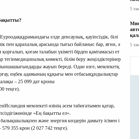
5 та
бақытты
?
Мин
авт
қал
уроодаққұрамындағы елде денсаулық, қауіпсіздік, білі
ік пен қарахалық арасында тығыз байланыс бар, яғни, ә
5 та
қорғалып, қоғам талабын үкіметі бірден қамтамасыз ет
р тегінмедициналық көмекті, білім беру жеңілдіктерінер
бойыншашығындарды жауып береді. Одан өзге, мемлекетқ
орғау, еңбек адамының құқығы мен отбасықұндылықтар
жалақы – 25 099 дат кроны
0 теңге).
нИсландия мемлекеті өзінің әсем табиғатымен қатар,
псіздігіжөнінде «Ең бақытты ел».
 балықшылықпен және энергия көздерін дамыту ісімен і
579 355 крон (2 027 742 теңге).