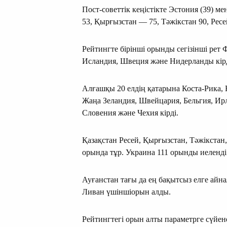
Пост-советтік кеңістікте Эстония (39) м
53, Қырғызстан — 75, Тәжікстан 90, Рес
Рейтингте бірінші орынды сегізінші рет
Исландия, Швеция және Нидерланды кірд
Алғашқы 20 елдің қатарына Коста-Рика, 
Жаңа Зеландия, Швейцария, Бельгия, Ирл
Словения және Чехия кірді.
Қазақстан Ресей, Қырғызстан, Тәжікстан
орында тұр. Украина 111 орынды иеленді
Ауғанстан тағы да ең бақытсыз елге айн
Ливан үшіншіорын алды.
Рейтингтегі орын алты параметрге сүйен