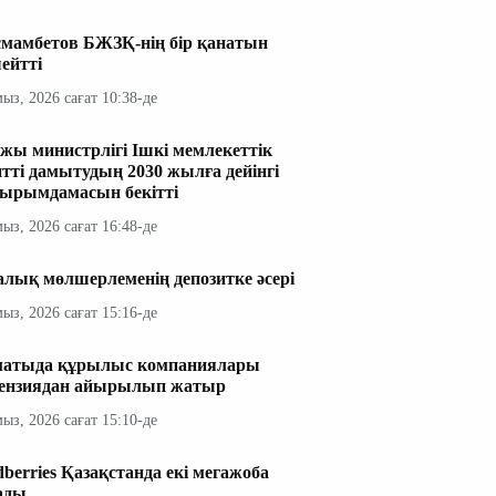
мамбетов БЖЗҚ-нің бір қанатын
ейтті
мыз, 2026 сағат 10:38-де
жы министрлігі Ішкі мемлекеттік
итті дамытудың 2030 жылға дейінгі
ырымдамасын бекітті
мыз, 2026 сағат 16:48-де
алық мөлшерлеменің депозитке әсері
мыз, 2026 сағат 15:16-де
атыда құрылыс компаниялары
ензиядан айырылып жатыр
мыз, 2026 сағат 15:10-де
dberries Қазақстанда екі мегажоба
ады