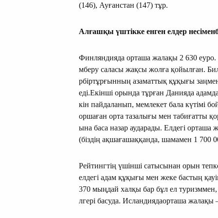
(146), Ауғанстан (147) тұр.
Алғашқы
үштікке
енген
елдер
несімен
Финляндияда орташа жалақы 2 630 еуро. Е
мберу саласы жақсы жолға қойылған. Бил
рбіртұрғынның азаматтық құқығы заңмен 
еді.Екінші орында тұрған Данияда адамда
кін пайдаланып, мемлекет бала күтімі 
оршаған орта тазалығы мен табиғатты қ
ына баса назар аударады. Елдегі орташа 
(біздің ақшағашаққанда, шамамен 1 700 00
Рейтингтің үшінші сатысынан орын тепке
елдегі адам құқығы мен жеке бастың қауі
370 мыңдай халқы бар бұл ел туризммен,
лгері басуда. Исландиядаорташа жалақы – 