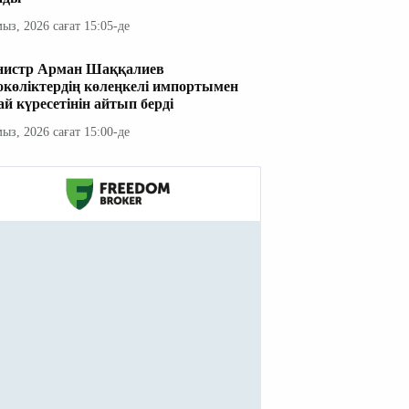
мыз, 2026 сағат 15:05-де
истр Арман Шаққалиев
окөліктердің көлеңкелі импортымен
ай күресетінін айтып берді
мыз, 2026 сағат 15:00-де