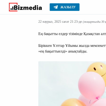
ЖАЗЫЛУ
Жаңалықтар
Басты
22 наурыз, 2025 сағат 21:23-де
(жаңартылды 30 қа
Ең бақытты елдер тізімінде Қазақстан а
Біріккен Ұлттар Ұйымы жылда мемлекетт
«ең бақыттыелді» анықтайды.