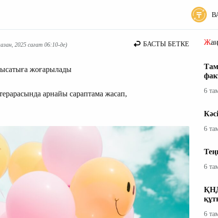
В
Жа
БАСТЫ БЕТКЕ
зан, 2025 сағат 06:10-де)
Там
лтысатыға жоғарылады
фак
6 та
ерарасында арнайы сараптама жасап,
Кәс
6 та
Тең
6 та
ҚНД
құт
6 та