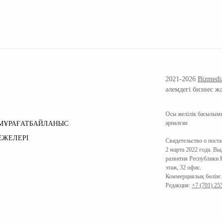
2021-2026
Bizmedi
әлемдегі бизнес ж
Осы желілік басылымн
арналған
МҰРАҒАТ
БАЙЛАНЫС
ЕЖЕЛЕРІ
Свидетельство о пост
2 марта 2022 года. В
развития Республики К
этаж, 32 офис.
Коммерциялық бөлім
Редакция:
+7 (701) 25