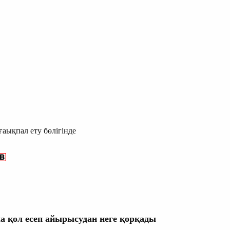
ғаықпал ету бөлігінде
а қол есеп айырысудан неге қорқады