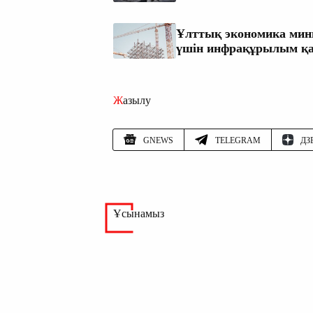
Ұлттық экономика минист
үшін инфрақұрылым қа
Жазылу
GNEWS
TELEGRAM
ДЗ
Ұсынамыз