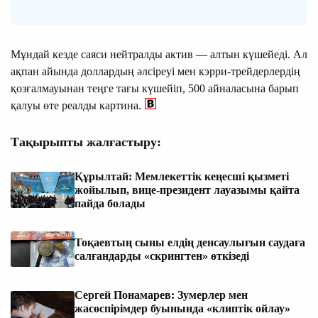
Мұндай кезде саяси нейтралды актив — алтын күшейеді. Ал
ақпан айында доллардың әлсіреуі мен кэрри-трейдерлердің
қозғалмауынан теңге тағы күшейіп, 500 айналасына барып
қалуы өте реалды картина.
Тақырыпты жалғастыру:
Құрылтай: Мемлекеттік кеңесші қызметі
жойылып, вице-президент лауазымы қайта
пайда болады
Тоқаевтың сыны елдің денсаулығын саудаға
салғандарды «скрингтен» өткізеді
Сергей Понамарев: Зумерлер мен
жасөспірімдер буынында «клиптік ойлау»