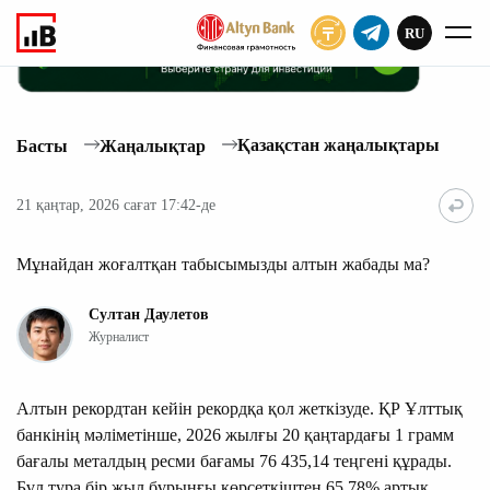
RU
ЖАЗЫЛУ
Қазақстан жаңалықтары
Басты
Жаңалықтар
21 қаңтар, 2026 сағат 17:42-де
Мұнайдан жоғалтқан табысымызды алтын жабады ма?
Султан Даулетов
Журналист
Алтын рекордтан кейін рекордқа қол жеткізуде. ҚР Ұлттық
банкінің мәліметінше, 2026 жылғы 20 қаңтардағы 1 грамм
бағалы металдың ресми бағамы 76 435,14 теңгені құрады.
Бұл тура бір жыл бұрынғы көрсеткіштен 65,78% артық.