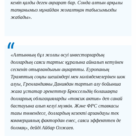
кеміп қалды деген ақпарат бар. Сонда алтын арқылы
тапқанымыз мұнайдан жоғалтқан табысымызды
жабады».
«Алтынның бұл жолғы өсуі инвесторлардың
доллардың саяси тартыс құралына айналып кетуінен
сескеніп отырғандығын аңғартты. Еуропаның
Трамптың соңғы шешімдері мен мәлімдемелерінен шок
алуы, Гренландияны Даниядан тартып алу бойынша
жаға ұстатар әрекеттер Брюссельдің болашақта
долларлық облигацияларды «токсик актив» деп санай
бастауына алып келуі мүмкін. Және ФРС ставкасы
тағы төмендесе, доллардың кезекті арзандауы тек
коммерциялық фактордан емес, саяси эффекттен де
болмақ», дейді Айбар Олжаев.