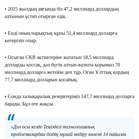
• 2025 жылдың аяғында біз 47,2 миллиард доллардың
алтынын ұстап отырған едік.
• Енді оның нарықтық құны 51,4 миллиард долларға
көтеріліп отыр.
• Осыған СКВ активтеріне жататын 18,5 миллиард
долларды қоссақ, дәл бүгін алтын-валюта қорымыз 70
миллиард долларға жетейін деп тұр. Оған Ұлттық қордың
77,7 миллиард долларын қосайық.
• Сонда халықаралық резервтеріміз 147,7 миллиард долларға
барады. Бұл өте жақсы.
«Дәл осы кезде Теңіздегі технологиялық
проблемалардан біздің мұнай өндіру көлемі 14 пайызға