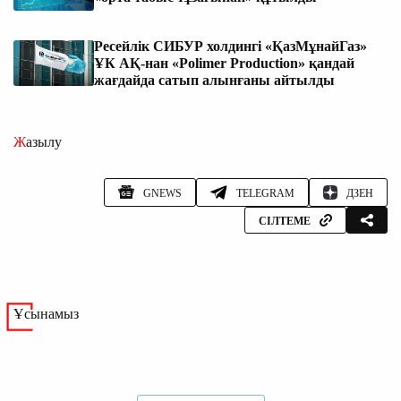
Ресейлік СИБУР холдингі «ҚазМұнайГаз»
ҰК АҚ-нан «Polimer Production» қандай
жағдайда сатып алынғаны айтылды
Жазылу
GNEWS
TELEGRAM
ДЗЕН
СІЛТЕМЕ
Ұсынамыз