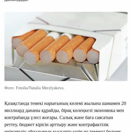
Фото: Fotolia/Natalia Merzlyakova.
Қазақстанда темекі нарығының көлемі жылына шамамен 20
миллиард дананы құрайды, бірақ көлеңкелі экономика мен
контрабанда үлесі жоғары. Салық және баға саясатын
реттеу, бюджет кірісін арттыру және контрафактілік
өнімдердің айналымын қысқарту үшін ең төменгі бөлшек