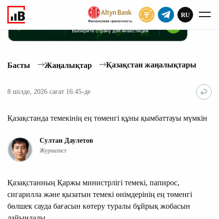
RU
ЖАЗЫЛУ
Қазақстан жаңалықтары
Басты
Жаңалықтар
8 шілде, 2026 сағат 16:45-де
Қазақстанда темекінің ең төменгі құны қымбаттауы мүмкін
Султан Даулетов
Журналист
Қазақстанның Қаржы министрлігі темекі, папирос,
сигарилла және қызатын темекі өнімдерінің ең төменгі
бөлшек сауда бағасын көтеру туралы бұйрық жобасын
дайындады.