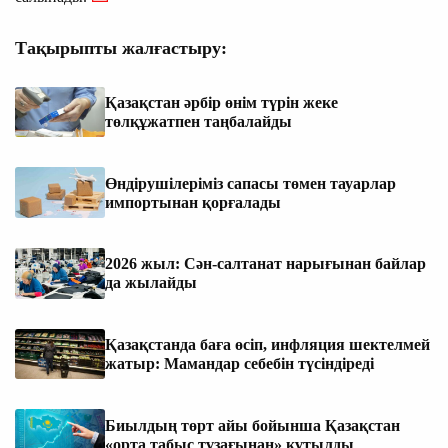
Тақырыпты жалғастыру:
Қазақстан әрбір өнім түрін жеке
төлқұжатпен таңбалайды
Өндірушілеріміз сапасы төмен тауарлар
импортынан қорғалады
2026 жыл: Сән-салтанат нарығынан байлар
да жылайды
Қазақстанда баға өсіп, инфляция шектелмей
жатыр: Мамандар себебін түсіндіреді
Биылдың төрт айы бойынша Қазақстан
«орта табыс тұзағынан» құтылды