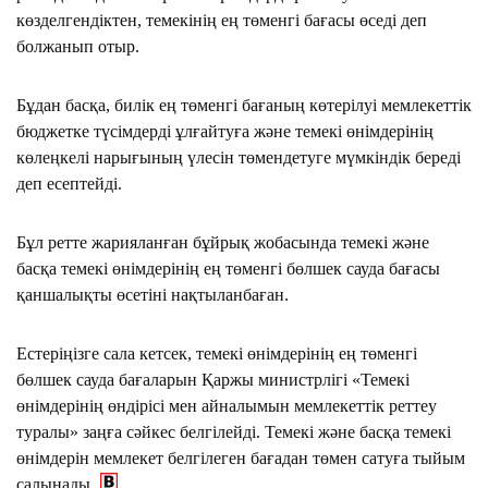
көзделгендіктен, темекінің ең төменгі бағасы өседі деп
болжанып отыр.
Бұдан басқа, билік ең төменгі бағаның көтерілуі мемлекеттік
бюджетке түсімдерді ұлғайтуға және темекі өнімдерінің
көлеңкелі нарығының үлесін төмендетуге мүмкіндік береді
деп есептейді.
Бұл ретте жарияланған бұйрық жобасында темекі және
басқа темекі өнімдерінің ең төменгі бөлшек сауда бағасы
қаншалықты өсетіні нақтыланбаған.
Естеріңізге сала кетсек, темекі өнімдерінің ең төменгі
бөлшек сауда бағаларын Қаржы министрлігі «Темекі
өнімдерінің өндірісі мен айналымын мемлекеттік реттеу
туралы» заңға сәйкес белгілейді. Темекi және басқа темекi
өнiмдерiн мемлекет белгiлеген бағадан төмен сатуға тыйым
салынады.