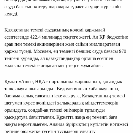
сауда бағасын көтеру шаралары тұрақты түрде жүргізіліп
келеді.
Қазақстанда темекі саудасының көлемі қаржылай
есептегенде 422,4 миллиард теңгеге жетті. Ал ҚР бюджетіне
арақ пен темекі акциздерінен жыл сайын миллиардтаған
қаржы түседі. Мәселен, ең төменгі бөлшек сауда бағасы 970
теңгені құрайды, ал қазақстандықтар орташа есеппен
жылына темекіге ондаған мың теңге жұмсайды.
Құжат «Ашық НҚА» порталында жарияланып, қоғамдық
талқылауға шығарылды. Ведомствоның хабарлауынша,
бастама салық саясатын іске асыруға, Қазақстанның темекі
шегумен күрес жөніндегі халықаралық міндеттемелерін
орындауға, сондай-ақ темекі өнімдерін тұтынуды
қысқартуға бағытталған. Құжатта жаңа ең төменгі баға
нақты көрсетілмеген. Алайда бұйрықтың күтілетін нәтижесі
ретінде бюджетке түсетін түсімдерді ұлғайту