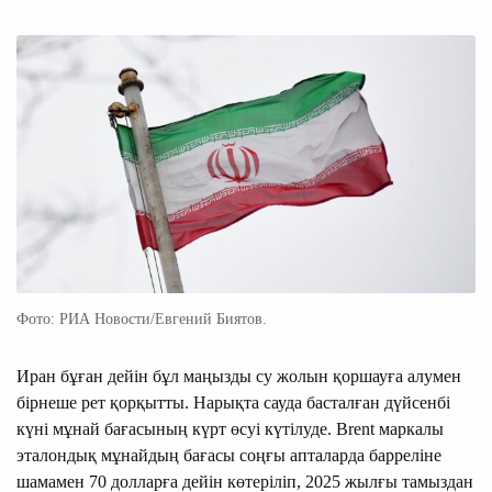
Фото: РИА Новости/Евгений Биятов.
Иран бұған дейін бұл маңызды су жолын қоршауға алумен
бірнеше рет қорқытты. Нарықта сауда басталған дүйсенбі
күні мұнай бағасының күрт өсуі күтілуде. Brent маркалы
эталондық мұнайдың бағасы соңғы апталарда барреліне
шамамен 70 долларға дейін көтеріліп, 2025 жылғы тамыздан