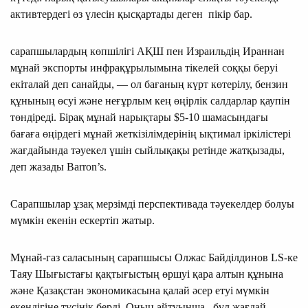
активтердегі өз үлесін қысқартады деген пікір бар.
сарапшылардың көпшілігі АҚШ пен Израильдің Ираннан
мұнай экспорты инфрақұрылымына тікелей соққы беруі
екіталай деп санайды, — ол бағаның күрт көтерілу, бензин
құнының өсуі және неғұрлым кең өңірлік салдарлар қаупін
төндіреді. Бірақ мұнай нарықтары $5-10 шамасындағы
бағаға өңірдегі мұнай жеткізілімдерінің ықтимал іркілістері
жағдайында тәуекел үшін сыйлықақы ретінде жатқызады,
деп жазады Barron’s.
Сарапшылар ұзақ мерзімді перспективада тәуекелдер болуы
мүмкін екенін ескертіп жатыр.
Мұнай-газ саласының сарапшысы Олжас Байділдинов LS-ке
Таяу Шығыстағы қақтығыстың өршуі қара алтын құнына
және Қазақстан экономикасына қалай әсер етуі мүмкін
екендігіне түсінік берді. Оның айтуынша, бұл жағдай