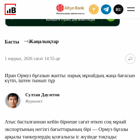
RU
ЖАЗЫЛУ
Жаңалықтар
Басты
1 наурыз, 2026 сағат 14:55-де
Иран Ормуз бұғазын жапты: нарық мұнайдың жаңа бағасын
күтіп, іштен тынып тұр
Султан Даулетов
Журналист
Атыс басталғаннан кейін бірнеше сағат өткен соң мұнай
экспортының негізгі бағыттарының бірі — Ормуз бұғазы
арқылы танкерлердің қозғалысы іс жүзінде тоқтады: