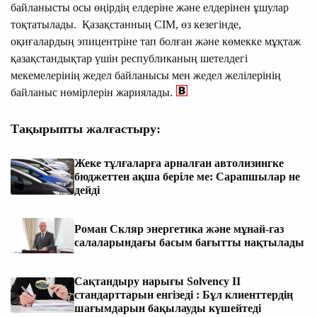
байланысты осы өңірдің елдеріне және елдерінен ұшулар
тоқтатылады. Қазақстанның СІМ, өз кезегінде,
оқиғалардың эпицентріне тап болған және көмекке мұқтаж
қазақстандықтар үшін республиканың шетелдегі
мекемелерінің жедел байланысы мен жедел желілерінің
байланыс нөмірлерін жариялады.
Тақырыпты жалғастыру:
Жеке тұлғаларға арналған автолизингке
бюджеттен ақша беріле ме: Сарапшылар не
дейді
Роман Скляр энергетика және мұнай-газ
салаларындағы басым бағытты нақтылады
Сақтандыру нарығы Solvency II
стандарттарын енгізеді : Бұл клиенттердің
шағымдарын бақылауды күшейтеді