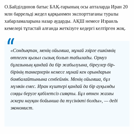
О.Байділдинов батыс БАҚ-тарының осы апталарда Иран 20
млн баррельді жедел қарқынмен экспорттағаны туралы
хабарламаларына назар аударды. АҚШ немесе Израиль
кемелері тұтастай алғанда жеткізуге кедергі келтірген жоқ.
«Сондықтан, менің ойымша, мұнай әзірге ешкімнің
өтпеген қызыл сызық болып табылады. Ормуз
бұғазының қандай да бір жабылуына, біреулер бір-
бірінің танкерлерін немесе мұнай кен орындарын
бомбалайтынына сенбеймін. Менің ойымша, бұл
мүмкін емес. Иран күштері қандай да бір ауқымды
соққы беруге қабілетсіз сияқты. Бұл өткен жазғы
әскери науқан бойынша да түсінікті болды», — деді
экономист.