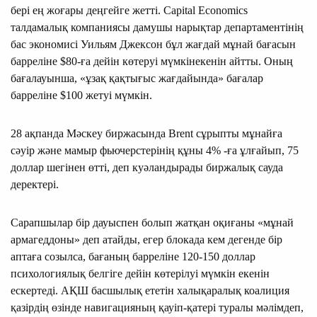
бері ең жоғары деңгейге жетті. Capital Economics
талдамалық компаниясы дамушы нарықтар департаментінің
бас экономисі Уильям Джексон бұл жағдай мұнай бағасын
барреліне $80-ға дейін көтеруі мүмкінекенін айтты. Оның
бағалауынша, «ұзақ қақтығыс жағдайында» бағалар
барреліне $100 жетуі мүмкін.
28 ақпанда Мәскеу биржасында Brent сұрыпты мұнайға
сәуір және мамыр фьючерстерінің құны 4% -ға ұлғайып, 75
доллар шегінен өтті, деп куәландырады биржалық сауда
деректері.
Сарапшылар бір дауыспен болып жатқан оқиғаны «мұнай
армагеддоны» деп атайды, егер блокада кем дегенде бір
аптаға созылса, бағаның барреліне 120-150 доллар
психологиялық белгіге дейін көтерілуі мүмкін екенін
ескертеді. АҚШ басшылық ететін халықаралық коалиция
қазірдің өзінде навигацияның қауіп-қатері туралы мәлімдеп,