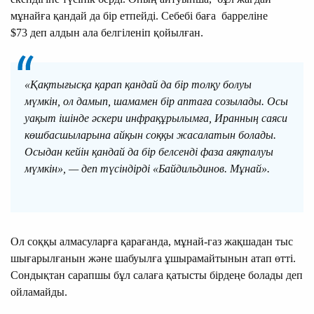
мұнайға қандай да бір етпейді. Себебі баға барреліне
$73 деп алдын ала белгіленіп қойылған.
«Қақтығысқа қарап қандай да бір толқу болуы
мүмкін, ол дамып, шамамен бір аптаға созылады. Осы
уақыт ішінде әскери инфрақұрылымға, Иранның саяси
көшбасшыларына айқын соққы жасалатын болады.
Осыдан кейін қандай да бір белсенді фаза аяқталуы
мүмкін», — деп түсіндірді «Байдильдинов. Мұнай».
Ол соққы алмасуларға қарағанда, мұнай-газ жақшадан тыс
шығарылғанын және шабуылға ұшырамайтынын атап өтті.
Сондықтан сарапшы бұл салаға қатысты бірдеңе болады деп
ойламайды.