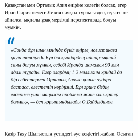
Қазақстан мен Орталық Азия өңіріне келетін болсақ, егер
Иран Сирия немесе Ливия сияқты тұрақсыздық нүктесіне
айналса, ықпалы ұзақ мерзімді перспективада болуы
мүмкін.
«Сонда бұл шын мәнінде бүкіл өңірге, логистикаға
қауіп төндіреді. Бұл босқындардың айтарлықтай
саны болуы мүмкін, себебі Иранда шамамен 90 млн
адам тұрады. Егер олардың 1-2 миллионы қандай да
бір себептермен Орталық Азияға қоныс аудара
бастаса, елестетіп көріңізші. Бұл әрине біздің
елдеріміз үшін маңызды проблема және сын-қатер
болмақ», — деп қорытындылады О.Байділдинов.
Қазір Таяу Шығыстың үстіндегі әуе кеңістігі жабық. Осыған