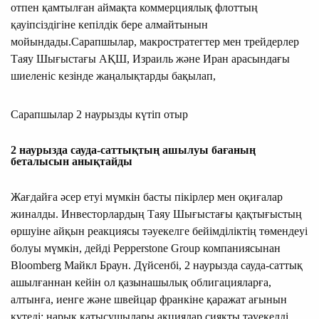
отпен қамтылған аймақта коммерциялық флоттың
қауіпсіздігіне кепілдік бере алмайтынын
мойындады.Сарапшылар, макростратегтер мен трейдерлер
Таяу Шығыстағы АҚШ, Израиль және Иран арасындағы
шиеленіс кезінде жаңалықтарды бақылап,
Сарапшылар 2 наурызды күтіп отыр
2 наурызда сауда-саттықтың ашылу
ы бағаның
беталысын анықтайды
Жағдайға әсер етуі мүмкін басты пікірлер мен оқиғалар
жиналды. Инвесторлардың Таяу Шығыстағы қақтығыстың
өршуіне айқын реакциясы тәуекелге бейімділіктің төмендеуі
болуы мүмкін, дейді Pepperstone Group компаниясынан
Bloomberg Майкл Браун. Дүйсенбі, 2 наурызда сауда-саттық
ашылғаннан кейін ол қазынашылық облигацияларға,
алтынға, иенге және швейцар франкіне қаражат ағынын
күтеді: нарық қатысушылары акциялар сияқты тәуекелді