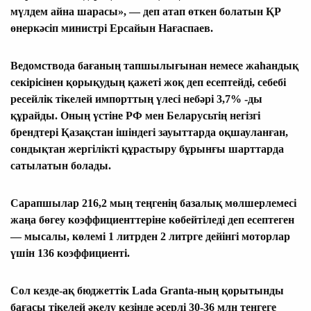
мүлдем айна шарасы», — деп атап өткен болатын ҚР
өнеркәсіп министрі Ерсайын Нағаспаев.
Ведомствода бағаның тапшылығынан немесе жаһандық
секірісінен қорықудың қажеті жоқ деп есептейді, себебі
ресейлік тікелей импорттың үлесі небәрі 3,7% -ды
құрайды. Оның үстіне РФ мен Беларусьтің негізгі
брендтері Қазақстан ішіндегі зауыттарда оқшауланған,
сондықтан жергілікті құрастыру бұрынғы шарттарда
сатылатын болады.
Сарапшылар 216,2 мың теңгенің базалық мөлшерлемесі
жаңа бөгеу коэффициенттеріне көбейтіледі деп есептеген
— мысалы, көлемі 1 литрден 2 литрге дейінгі моторлар
үшін 136 коэффициенті.
Сол кезде-ақ бюджеттік Lada Granta-ның қорытынды
бағасы тікелей әкелу кезінде әсерлі 30-36 млн теңгеге