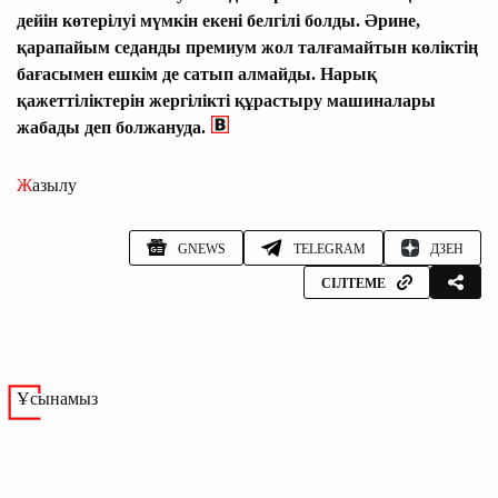
дейін көтерілуі мүмкін екені белгілі болды. Әрине,
қарапайым седанды премиум жол талғамайтын көліктің
бағасымен ешкім де сатып алмайды. Нарық
қажеттіліктерін жергілікті құрастыру машиналары
жабады деп болжануда.
Жазылу
GNEWS
TELEGRAM
ДЗЕН
СІЛТЕМЕ
Ұсынамыз