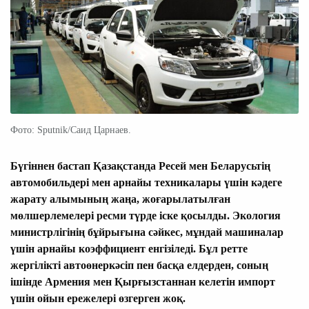
Фото: Sputnik/Саид Царнаев.
Бүгіннен бастап Қазақстанда Ресей мен Беларусьтің
автомобильдері мен арнайы техникалары үшін кәдеге
жарату алымының жаңа, жоғарылатылған
мөлшерлемелері ресми түрде іске қосылды.
Экология
министрлігінің бұйрығына сәйкес, мұндай машиналар
үшін арнайы коэффициент енгізіледі. Бұл ретте
жергілікті автоөнеркәсіп пен басқа елдерден, соның
ішінде Армения мен Қырғызстаннан келетін импорт
үшін ойын ережелері өзгерген жоқ.