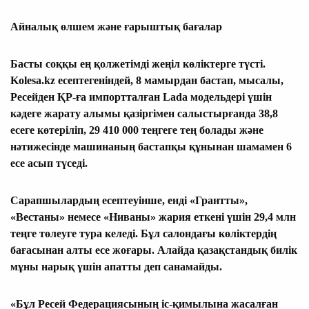
Айналық өлшем және ғарыштық бағалар
Басты соққы ең қолжетімді жеңіл көліктерге түсті.
Kolesa.kz есептегеніндей, 8 мамырдан бастап, мысалы,
Ресейден ҚР-ға импортталған Lada модельдері үшін
кәдеге жарату алымы қазіргімен салыстырғанда 38,8
есеге көтеріліп, 29 410 000 теңгеге тең болады және
нәтижесінде машинаның бастапқы құнынан шамамен 6
есе асып түседі.
Сарапшылардың есептеуінше, енді «Грантты»,
«Вестаны» немесе «Ниваны» жария еткені үшін 29,4 млн
теңге төлеуге тура келеді. Бұл салондағы көліктердің
бағасынан алты есе жоғары. Алайда қазақстандық билік
мұны нарық үшін апатты деп санамайды.
«Бұл Ресей Федерациясының іс-қимылына жасалған