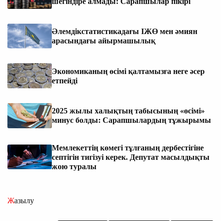
шегіндіре алмады: Сарапшылар пікірі
Әлемдікстатистикадағы ІЖӨ мен әмиян
арасындағы айырмашылық
Экономиканың өсімі қалтамызға неге әсер
етпейді
2025 жылы халықтың табысының «өсімі»
минус болды: Сарапшылардың тұжырымы
Мемлекеттің көмегі тұлғаның дербестігіне
септігін тигізуі керек. Депутат масылдықты
жою туралы
Жазылу