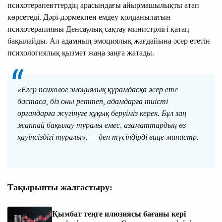
психотерапевттердің арасындағы айырмашылықты атап
көрсетеді. Дәрі-дәрмекпен емдеу қолданылатын
психотерапияны Денсаулық сақтау министрлігі қатаң
бақылайды. Ал адамның эмоциялық жағдайына әсер ететін
психологиялық қызмет жаңа заңға жатады.
«Егер психолог эмоциялық құрамдасқа әсер ете
бастаса, біз оны реттеп, адамдарға тиісті
органдарға жүгінуге құқық беруіміз керек. Бұл заң
жаппай бақылау туралы емес, азаматтардың өз
қауіпсіздігі туралы», — деп түсіндірді вице-министр.
Тақырыпты жалғастыру:
Қымбат теңге илюзиясы бағаны кері