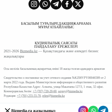
БАСЫЛЫМ ТУРАЛЫ
РЕДАКЦИЯ
ЖАРНАМА
МҰРАҒАТ
БАЙЛАНЫС
ҚҰПИЯЛЫЛЫҚ САЯСАТЫ
ПАЙДАЛАНУ ЕРЕЖЕЛЕРІ
2021-2026
Bizmedia.kz
— Қазақстандағы және әлемдегі бизнес
жаңалықтары
Осы желілік басылымның ақпараттық өнімі 18 жасқа толған адамдарға арналған
Свидетельство о постановке на учет сетевого издания №KZ00VPY00046589 от 2
марта 2022 года. Выдано Министерством информации и общественного развития
Республики Казахстан Адрес: Алматы, улица Макатаева 127/3, 1 этаж, 32 офис.
Коммерциялық бөлім:
+7 (707) 720-20-60
,
sergey@bizmedia.kz
Редакция:
+7 (701) 255-55-70
,
erlen@bizmedia.kz
Bizmedia-ға жазылыңыз