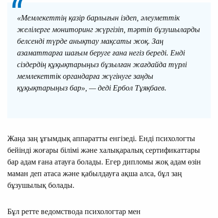
«Мемлекеттің қазір барлығын іздеп, әлеуметтік
желілерге мониторинг жүргізіп, тәртіп бұзушыларды
белсенді түрде анықтау мақсаты жоқ. Заң
азаматтарға шағым беруге ғана негіз береді. Енді
сіздердің құқықтарыңыз бұзылған жағдайда түрлі
мемлекеттік органдарға жүгінуге заңды
құқықтарыңыз бар», — деді Ербол Тұяқбаев.
Жаңа заң ұғымдық аппаратты енгізеді. Енді психологты
бейінді жоғары білімі және халықаралық сертификаттары
бар адам ғана атауға болады. Егер дипломы жоқ адам өзін
маман деп атаса және қабылдауға ақша алса, бұл заң
бұзушылық болады.
Бұл ретте ведомствода психологтар мен