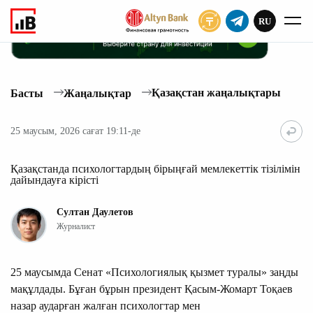
RU
ЖАЗЫЛУ
Қазақстан жаңалықтары
Басты
Жаңалықтар
25 маусым, 2026 сағат 19:11-де
Қазақстанда психологтардың бірыңғай мемлекеттік тізілімін
дайындауға кірісті
Султан Даулетов
Журналист
25 маусымда Сенат «Психологиялық қызмет туралы» заңды
мақұлдады. Бұған бұрын президент Қасым-Жомарт Тоқаев
назар аударған жалған психологтар мен