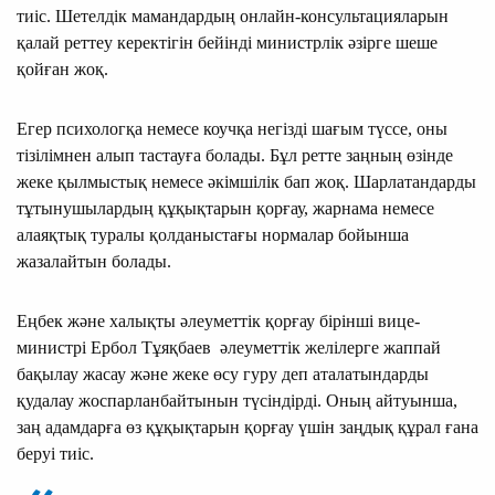
тиіс. Шетелдік мамандардың онлайн-консультацияларын
қалай реттеу керектігін бейінді министрлік әзірге шеше
қойған жоқ.
Егер психологқа немесе коучқа негізді шағым түссе, оны
тізілімнен алып тастауға болады. Бұл ретте заңның өзінде
жеке қылмыстық немесе әкімшілік бап жоқ. Шарлатандарды
тұтынушылардың құқықтарын қорғау, жарнама немесе
алаяқтық туралы қолданыстағы нормалар бойынша
жазалайтын болады.
Еңбек және халықты әлеуметтік қорғау бірінші вице-
министрі Ербол Тұяқбаев әлеуметтік желілерге жаппай
бақылау жасау және жеке өсу гуру деп аталатындарды
қудалау жоспарланбайтынын түсіндірді. Оның айтуынша,
заң адамдарға өз құқықтарын қорғау үшін заңдық құрал ғана
беруі тиіс.