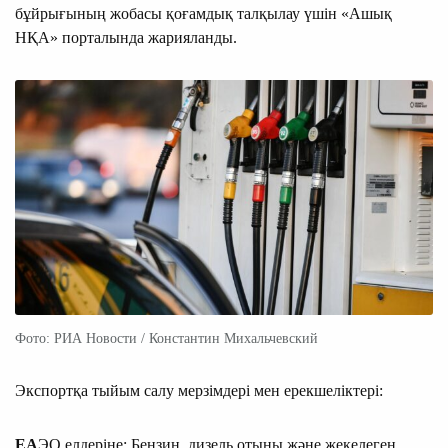
бұйрығының жобасы қоғамдық талқылау үшін «Ашық
НҚА» порталында жарияланды.
Фото: РИА Новости / Константин Михальчевский
Экспортқа тыйым салу мерзімдері мен ерекшеліктері:
ЕА
ЭО елдеріне: Бензин, дизель отыны және жекелеген