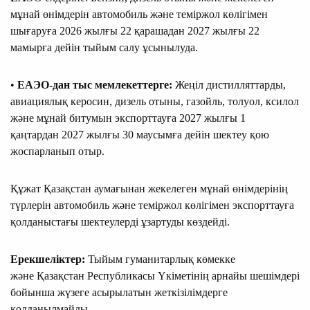
мұнай өнімдерін автомобиль және теміржол көлігімен
шығаруға 2026 жылғы 22 қарашадан 2027 жылғы 22
мамырға дейін тыйым салу ұсынылуда.
•
ЕАЭО-дан тыс мемлекеттерге:
Жеңіл дистилляттарды,
авиациялық керосин, дизель отыны, газойль, толуол, ксилол
және мұнай битумын экспорттауға 2027 жылғы 1
қаңтардан 2027 жылғы 30 маусымға дейін шектеу қою
жоспарланып отыр.
Құжат Қазақстан аумағынан жекелеген мұнай өнімдерінің
түрлерін автомобиль және теміржол көлігімен экспорттауға
қолданыстағы шектеулерді ұзартуды көздейді.
Ерекшеліктер:
Тыйым гуманитарлық көмекке
және
Қазақстан Республикасы Үкіметінің арнайы шешімдері
бойынша жүзеге асырылатын жеткізілімдерге
қолданылмайды