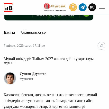
RU
ЖАЗЫЛУ
Жаңалықтар
Басты
7 шілде, 2026 сағат 17:11-де
Мұнай өнімдері: Тыйым 2027 жылға дейін ұзартылуы
мүмкін
Султан Даулетов
Журналист
Қазақстан бензин, дизель отыны және жекелеген мұнай
өнімдерін әкетуге салынған тыйымды тағы алты айға
ұзартуды жоспарлап отыр. Энергетика министрі