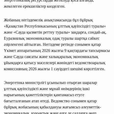
энергетикалық ресурстарды жеткізуді қоса алғанда,
жекелеген ерекшеліктер көзделген.
Жобаның негіздемелік анықтамасында бұл бұйрық
«Қазақстан Республикасының ұлттық қауіпсіздігі туралы»
және «Сауда қызметін реттеу туралы» заңдарға, сондай-ақ,
Еуразиялық экономикалық одақ туралы шартқа сәйкес
әзірленгені айтылған. Негіздеме ретінде сонымен қатар
Үкімет аппаратының 2026 жылғы 9 қаңтардағы тапсырмасы
және Сауда саясаты және халықаралық экономикалық
ұйымдарға қатысу мәселелері жөніндегі ведомствоаралық
комиссияның 2026 жылғы 1 сәуірдегі шешімі көрсетілген.
Энергетика министрлігі ұсынылып отырған шаралар
ұлттық қауіпсіздікті және мұнай өнімдерінің ішкі
нарығының қажеттіліктерін қамтамасыз етуге
бағытталғанын атап өтеді. Ведомство сонымен қатар
бұйрық жобасының қабылдануы жағымсыз әлеуметтік-
экономикалық, құқықтық және өзге де салдарға әкеп