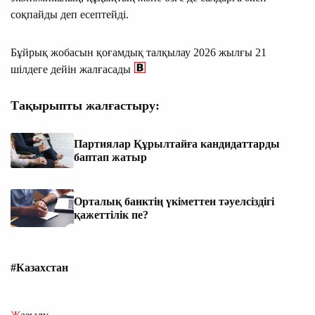
соқпайды деп есептейді.
Бұйрық жобасын қоғамдық талқылау 2026 жылғы 21
шілдеге дейін жалғасады
Тақырыпты жалғастыру:
Партиялар Құрылтайға кандидаттарды
баптап жатыр
Орталық банктің үкіметтен тәуелсіздігі
қажеттілік пе?
#Казахстан