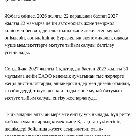
Жобаға сәйкес, 2026 жылғы 22 қарашадан бастап 2027
жылғы 22 мамырға дейін автомобиль және теміржол
көлігімен бензин, дизель отыны және жекелеген мұнай
өнімдерін, соның ішінде Еуразиялық экономикалық одаққа
мүше мемлекеттерге әкетуге тыйым салуды белгілеу
ұсынылады.
Сондай-ақ, 2027 жылғы 1 қаңтардан бастап 2027 жылғы 30
маусымға дейін ЕАЭО кедендік аумағынан тыс жерлерге
жеңіл дистилляттарды, авиакеросиндер мен дизель отынын,
газойльдерді, толуолды, ксилолды және мұнай битумын
әкетуге тыйым салуды енгізу жоспарлануда.
Тыйымдарды алты ай мерзімге енгізу ұсынылады. Бұл ретте
жобада гуманитарлық көмек және Қазақстан үкіметінің
шешімдері бойынша жүзеге асырылатын отын-