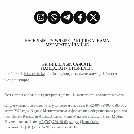
БАСЫЛЫМ ТУРАЛЫ
РЕДАКЦИЯ
ЖАРНАМА
МҰРАҒАТ
БАЙЛАНЫС
ҚҰПИЯЛЫЛЫҚ САЯСАТЫ
ПАЙДАЛАНУ ЕРЕЖЕЛЕРІ
2021-2026
Bizmedia.kz
— Қазақстандағы және әлемдегі бизнес
жаңалықтары
Осы желілік басылымның ақпараттық өнімі 18 жасқа толған адамдарға арналған
Свидетельство о постановке на учет сетевого издания №KZ00VPY00046589 от 2
марта 2022 года. Выдано Министерством информации и общественного развития
Республики Казахстан Адрес: Алматы, улица Макатаева 127/3, 1 этаж, 32 офис.
Коммерциялық бөлім:
+7 (707) 720-20-60
,
sergey@bizmedia.kz
Редакция:
+7 (701) 255-55-70
,
erlen@bizmedia.kz