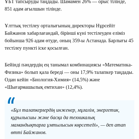
ҰБТ тапсыруды таңдады. Шамамен 26% — орыс тілінде,
851 адам ағылшын тілінде.
Ұлттық тестілеу орталығының директоры Нұрсейіт
Байжанов хабарлағандай, бірінші күні тестілеуден еліміз
бойынша 926 адам өтуде, оның 359-ы Астанада. Барлығы 45
тестілеу пункті іске қосылған.
Бейінді пәндердің ең танымал комбинациясы «Математика-
Физика» болып қала береді — оны 17,9% талапкер таңдады.
Одан кейін «Биология-Химия» (14,5%) және
«Шығармашылық емтихан» (12,4%).
«Бұл талапкерлердің инженер, мұғалім, энергетик,
құрылысшы және басқа да техникалық
мамандықтарға ұмтылысын көрсетеді», — деп атап
өтті Байжанов.