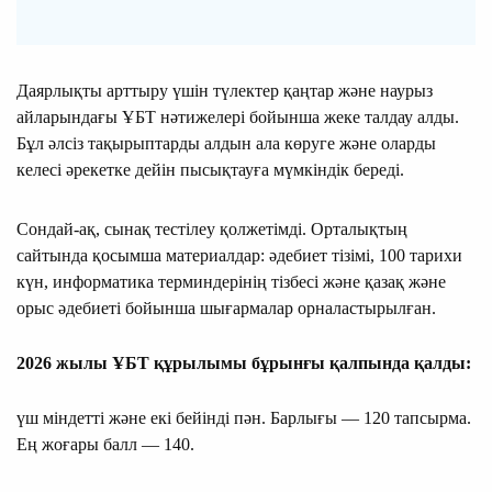
Даярлықты арттыру үшін түлектер қаңтар және наурыз
айларындағы ҰБТ нәтижелері бойынша жеке талдау алды.
Бұл әлсіз тақырыптарды алдын ала көруге және оларды
келесі әрекетке дейін пысықтауға мүмкіндік береді.
Сондай-ақ, сынақ тестілеу қолжетімді. Орталықтың
сайтында қосымша материалдар: әдебиет тізімі, 100 тарихи
күн, информатика терминдерінің тізбесі және қазақ және
орыс әдебиеті бойынша шығармалар орналастырылған.
2026 жылы ҰБТ құрылымы бұрынғы қалпында қалды:
үш міндетті және екі бейінді пән. Барлығы — 120 тапсырма.
Ең жоғары балл — 140.