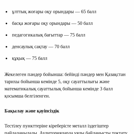
ұлттық жоғары оқу орындары — 65 балл
басқа жоғары оқу орындары — 50 балл
педагогикалық бағыттар — 75 балл
денсаулық сақтау — 70 балл
құқық — 75 балл
Жекелеген пәндер бойынша: бейінді пәндер мен Қазақстан
тарихы бойынша кемінде 5, оқу сауаттылығы және
математикалық сауаттылық бойынша кемінде 3 балл
қосымша белгіленген.
Бақылау және қауіпсіздік
Тестілеу пункттеріне кіреберісте металл іздегіштер
пайдаланылады. Аудиторияларда ұялы байланысты тоқтату