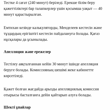
Тестке 4 сағат (240 минут) беріледі. Ерекше білім беру
қажеттіліктері бар талапкерлер үшін қосымша уақыт — 40
минут қарастырылған.
Емтихан кезінде калькуляторды, Менделеев кестесін және
тұздардың ерігіштігі кестесін пайдалануға болады. Қағаз
нұсқалары да ұсынылады.
Апелляция және ережелер
Тестілеу аяқталғаннан кейін 30 минут ішінде апелляция
беруге болады. Комиссияның шешімі жеке кабинетте
көрсетіледі.
Қажет болған жағдайда арызды апелляциялық комиссия
отырысы басталғанға дейін қайтарып алуға болады.
Шекті ұпайлар