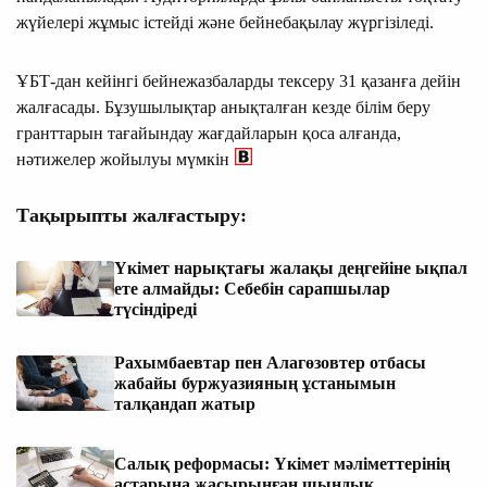
жүйелері жұмыс істейді және бейнебақылау жүргізіледі.
ҰБТ-дан кейінгі бейнежазбаларды тексеру 31 қазанға дейін
жалғасады. Бұзушылықтар анықталған кезде білім беру
гранттарын тағайындау жағдайларын қоса алғанда,
нәтижелер жойылуы мүмкін
Тақырыпты жалғастыру:
Үкімет нарықтағы жалақы деңгейіне ықпал
ете алмайды: Себебін сарапшылар
түсіндіреді
Рахымбаевтар пен Алагөзовтер отбасы
жабайы буржуазияның ұстанымын
талқандап жатыр
Салық реформасы: Үкімет мәліметтерінің
астарына жасырынған шындық