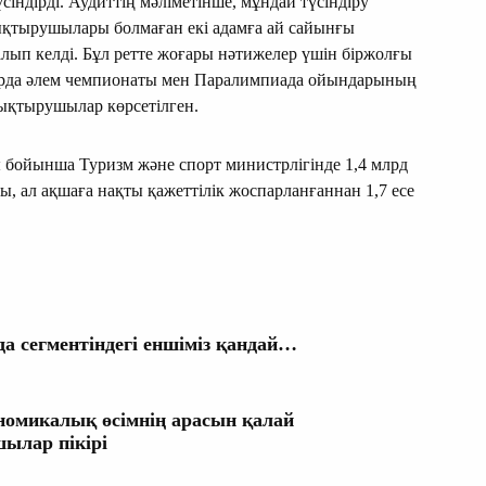
індірді. Аудиттің мәліметінше, мұндай түсіндіру
ықтырушылары болмаған екі адамға ай сайынғы
лып келді. Бұл ретте жоғары нәтижелер үшін біржолғы
арда әлем чемпионаты мен Паралимпиада ойындарының
тықтырушылар көрсетілген.
бойынша Туризм және спорт министрлігінде 1,4 млрд
ы, ал ақшаға нақты қажеттілік жоспарланғаннан 1,7 есе
а сегментіндегі еншіміз қандай…
номикалық өсімнің арасын қалай
ылар пікірі