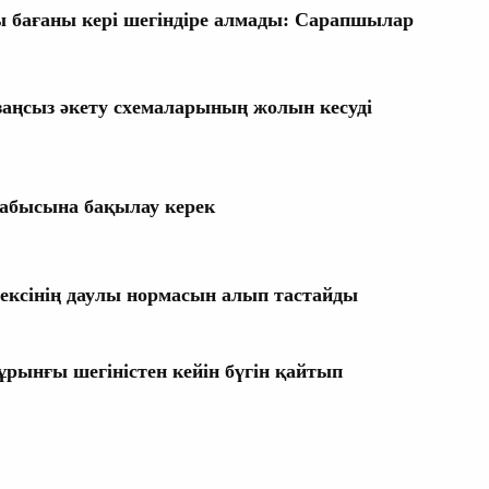
 бағаны кері шегіндіре алмады: Сарапшылар
аңсыз әкету схемаларының жолын кесуді
табысына бақылау керек
ексінің даулы нормасын алып тастайды
ұрынғы шегіністен кейін бүгін қайтып