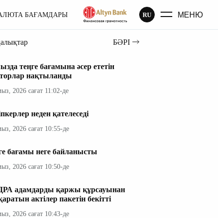
МЕНЮ
RU
АЛЮТА БАҒАМДАРЫ
ңалықтар
БӘРІ
ызда теңге бағамына әсер ететін
торлар нақтыланды
мыз, 2026 сағат 11:02-де
іпкерлер неден қателеседі
мыз, 2026 сағат 10:55-де
ге бағамы неге байланысты
мыз, 2026 сағат 10:50-де
РА адамдарды қаржы құрсауынан
қаратын актілер пакетін бекітті
мыз, 2026 сағат 10:43-де