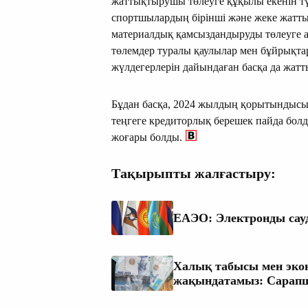
жаттықтырушы төлеуге құқылы екенін түс
спортшылардың бірінші және жеке жатт
материалдық қамсыздандыруды төлеуге а
төлемдер туралы қаулылар мен бұйрықт
жүлдегерлерін дайындаған басқа да жат
Бұдан басқа, 2024 жылдың қорытындысы 
теңгеге кредиторлық берешек пайда болд
жоғары болды.
Тақырыпты жалғастыру:
ЕАЭО: Электронды сауд
Халық табысы мен эко
жақындатамыз: Сарапш