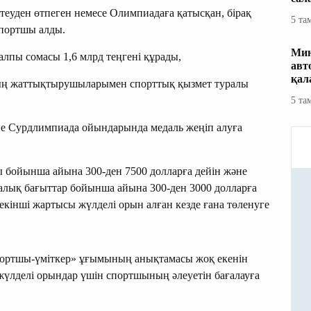
еуден өтпеген немесе Олимпиадаға қатысқан, бірақ
5 та
спортшы алды.
Мин
лпы сомасы 1,6 млрд теңгені құрады,
авт
қал
ың жаттықтырушыларымен спорттық қызмет туралы
5 та
е Сурдлимпиада ойындарында медаль жеңіп алуға
 бойынша айына 300-ден 7500 долларға дейін және
лық бағыттар бойынша айына 300-ден 3000 долларға
екінші жартысы жүлделі орын алған кезде ғана төленуге
портшы-үміткер» ұғымының анықтамасы жоқ екенін
 жүлделі орындар үшін спортшының әлеуетін бағалауға