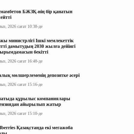
мамбетов БЖЗҚ-нің бір қанатын
ейтті
мыз, 2026 сағат 10:38-де
жы министрлігі Ішкі мемлекеттік
итті дамытудың 2030 жылға дейінгі
ырымдамасын бекітті
мыз, 2026 сағат 16:48-де
алық мөлшерлеменің депозитке әсері
мыз, 2026 сағат 15:16-де
атыда құрылыс компаниялары
ензиядан айырылып жатыр
мыз, 2026 сағат 15:10-де
dberries Қазақстанда екі мегажоба
ады