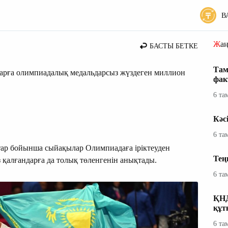
В
 жаңалықтары
Жа
БАСТЫ БЕТКЕ
Там
ға олимпиадалық медальдарсыз жүздеген миллион
фак
6 та
Кәс
6 та
тар бойынша сыйақылар Олимпиадаға іріктеуден
Тең
 қалғандарға да толық төленгенін анықтады.
6 та
ҚНД
құт
6 та