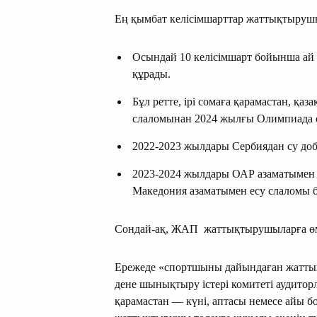
Ең қымбат келісімшарттар жаттықтыруш
Осындай 10 келісімшарт бойынша ай с
құрады.
Бұл ретте, ірі сомаға қарамастан, қа
слаломынан 2024 жылғы Олимпиада 
2022-2023 жылдары Сербиядан су доб
2023-2024 жылдары ОАР азаматымен 
Македония азаматымен есу слаломы б
Сондай-ақ, ЖАП жаттықтырушыларға өмір
Ережеде «спортшыны дайындаған жаттық
дене шынықтыру істері комитеті аудиторл
қарамастан — күні, аптасы немесе айы 