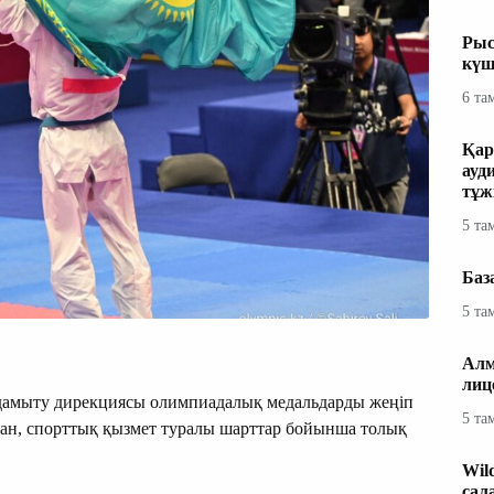
Рыс
күш
6 та
Қар
ауд
тұж
5 та
Баз
5 та
Алм
лиц
 дамыту дирекциясы олимпиадалық медальдарды жеңіп
5 та
ан, спорттық қызмет туралы шарттар бойынша толық
Wil
сал