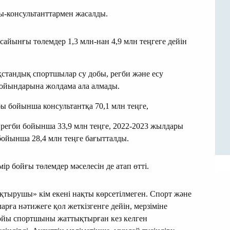
ы-консультанттармен жасалды.
айынғы төлемдер 1,3 млн-нан 4,9 млн теңгеге дейін
зақстандық спортшылар су добы, регби және есу
ойындарына жолдама ала алмады.
ы бойынша консультантқа 70,1 млн теңге,
регби бойынша 33,9 млн теңге, 2022-2023 жылдары
ойынша 28,4 млн теңге бағытталды.
 бойғы төлемдер мәселесін де атап өтті.
тырушы» кім екені нақты көрсетілмеген. Спорт және
арға нәтижеге қол жеткізгенге дейін, мерзіміне
бойы спортшыны жаттықтырған кез келген