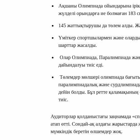
Ақшаны Олимпиада ойындарына ірікт
жүлделі орындарға ие болмаған 183 
145 жаттықтырушы да төлем алды. Жа
Үміткер спортшылармен және олард
шарттар жасалды.
Олар Олимпиада, Паралимпиада жән
дайындалуы тиіс еді.
Төлемдер мөлшері олимпиада бағыты
паралимпиадалық және сурдлимпиада
дейін болды. Бұл ретте қаламақының 
тиіс.
Аудиторлар қолданыстағы заңнамада «с
атап өтті. Сондай-ақ алдағы жарыстарда
мүмкіндік беретін өлшемдер жоқ.