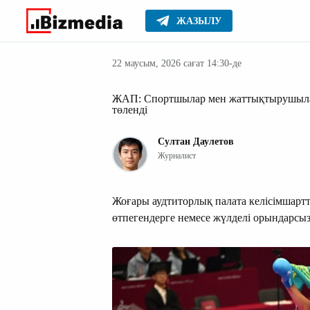
ЖАЗЫЛУ
Қазақстан
Басты
Жаңалықтар
22 маусым, 2026 сағат 14:30-де
ЖАП: Спортшылар мен жаттықтырушылар
төленді
Султан Даулетов
Журналист
Жоғары аудтиторлық палата келісімшарт
өтпегендерге немесе жүлделі орындарсыз