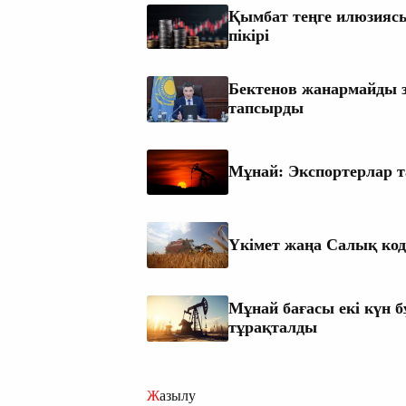
Қымбат теңге илюзиясы
пікірі
Бектенов жанармайды з
тапсырды
Мұнай: Экспортерлар 
Үкімет жаңа Салық код
Мұнай бағасы екі күн б
тұрақталды
Жазылу