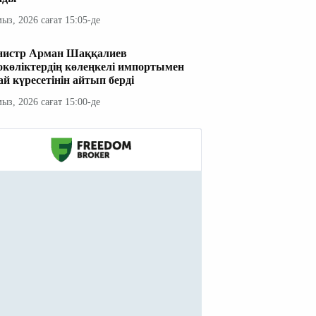
мыз, 2026 сағат 15:05-де
истр Арман Шаққалиев
окөліктердің көлеңкелі импортымен
ай күресетінін айтып берді
мыз, 2026 сағат 15:00-де