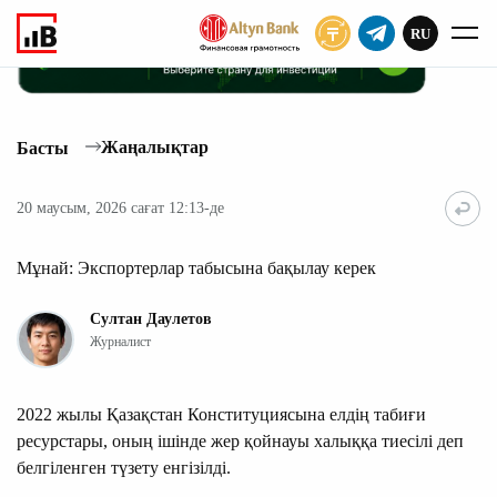
RU
ЖАЗЫЛУ
Жаңалықтар
Басты
20 маусым, 2026 сағат 12:13-де
Мұнай: Экспортерлар табысына бақылау керек
Султан Даулетов
Журналист
2022 жылы Қазақстан Конституциясына елдің табиғи
ресурстары, оның ішінде жер қойнауы халыққа тиесілі деп
белгіленген түзету енгізілді.