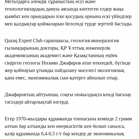
Металдарға әлемдік сұраныстың өсуі және
технологиялардың дамуы аясында көптеген елдер жаңа
қымбат кен орындарын іске қосудың орнына ескі үйінділер
мен қалдықтар қоймаларын белсенді түрде зерттей бастады.
Qazaq Expert Club сарапшысы, геология-минералогия
ғылымдарының докторы, ҚР Ұлттық инженерлік
академиясының академигі және Қазақстанның еңбек
сіңірген геологы Низами Джафаров атап өткендей, бүгінде
жер қойнауын ұтымды пайдалану мәселесі экологиялық
қана емес, экономикалық сын-қатерге айналып отыр.
Джафаровтың айтуынша, соңғы онжылдықта кенді бағалау
тәсілдері айтарлықтай өзгерді.
Егер 1970-жылдары құрамында тоннасына кемінде 2 грамм
алтын бар алтынды кен өнеркәсіптік кен болып саналса,
қазір құрамында 0,4-0,5 г/т бар кендер де экономикалық