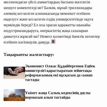
миллиондаған үйсіз азаматтардың баспана мәселесін
шешуге көмектеседі ме? Бәлкім, мұнай триллиондары
әлемнің кез келген клиникасында мемлекет есебінен
емделуге және кез келген елдің университетінде оқуға
мүмкіндік береді? Ел осы орасан қаражатты шынайы
индустрияландыруға, өнеркәсіптің жаңа салаларын
дамытуға жұмсай ма? Немесе қолжетімді банктік несиелер
есебінен кәсіпкерлік дамуда.
Тақырыпты жалғастыру:
Экономист Олжас Құдайбергенов Еңбек
министрлігі қарастыратын зейнетақы
реформасының екі нұсқасын да сынап
тастады
Үкімет жаңа Салық кодексінің даулы
нормасын алып тастайды