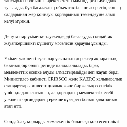
тапсырысы бойынша әрекет ететін мамандарға тәуелділік
туғызады, бұл бағалаудың объективтілігіне әсер етіп, соның
салдарынан жер қойнауы қорларының төмендеуіне алып
келуі мүмкін.
Депутаттар үкіметке тәуекелдерді бағалауды, сондай-ақ
жауапкершілікті күшейту мәселесін қарауды ұсынды.
Үкімет уәкілетті тұлғалар ұсынатын деректер ақпараттық
базаның бір бөлігі ретінде пайдаланылады, бірақ
мемлекеттік есепке алуды алмастырмайды деп жауап берді.
Министрлер кабинеті CRIRSCO және KAZRC халықаралық
стандарттары инвестициялық және биржалық есептілік
үшін қолданылатынын, ал қорлардың мемлекеттік есебі
уәкілетті органдардың ерекше құзыреті болып қалатынын
атап өтті.
Сондай-ақ, қорларды мемлекеттік балансқа қою есептілікті