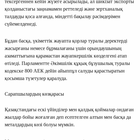
тексергеннен кейін жүзеге асырылады, ал шикізат экспорты
қолданыстағы заңнамамен реттеледі және зертханалық
талдауды қоса алғанда, міндетті бақылау рәсімдерімен
сүйемелденеді.
Бұдан басқа, үкіметтік жауапта қорлар туралы деректерді
жасырғаны немесе бұрмалағаны үшін орындаушының
азаматтығына қарамастан жауапкершілік көзделгені атап
өтіледі. Парламентте Әкімшілік құқық бұзушылық туралы
кодекске 800 АЕК дейін айыппұл салуды қарастыратын
қосымша түзетулер қаралуда.
Сарапшылардың көзқарасы
Қазақстандағы ескі үйінділер мен қалдық қоймалар ондаған
жылдар бойы жоғалған деп есептелген алтын мен басқа да
металдардың көзі болуы мүмкін.