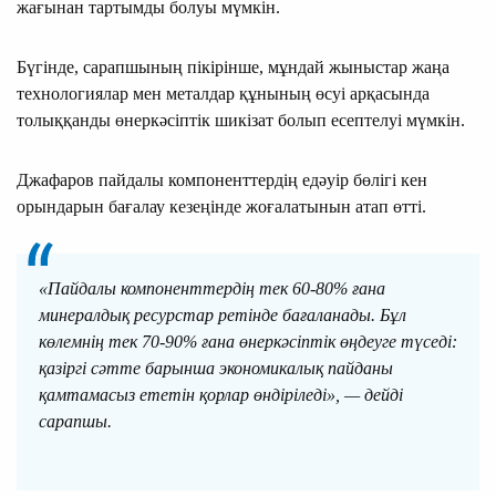
жағынан тартымды болуы мүмкін.
Бүгінде, сарапшының пікірінше, мұндай жыныстар жаңа
технологиялар мен металдар құнының өсуі арқасында
толыққанды өнеркәсіптік шикізат болып есептелуі мүмкін.
Джафаров пайдалы компоненттердің едәуір бөлігі кен
орындарын бағалау кезеңінде жоғалатынын атап өтті.
«Пайдалы компоненттердің тек 60-80% ғана
минералдық ресурстар ретінде бағаланады. Бұл
көлемнің тек 70-90% ғана өнеркәсіптік өңдеуге түседі:
қазіргі сәтте барынша экономикалық пайданы
қамтамасыз ететін қорлар өндіріледі», — дейді
сарапшы.