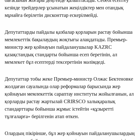
бағасынан жоғары деңгейде қалыптасады. Себебі есептеу
кезінде трейдерлер ұсынатын жеңілдіктер мен отандық
мұнайға берілетін дисконттар ескерілмейді.
Депутаттарды пайдалы қазбалар қорларын растау бойынша
мемлекеттік бақылаудың жоқтығы алаңдатады. Премьер-
министр жер қойнауын пайдаланушылар KAZRC
қазақстандық стандарты бойынша есеп беретінін, ал
мемлекет бұл есептерді тексеретінін мәлімдеді.
Депутаттар тобы жеке Премьер-министр Олжас Бектеновке
жолдаған сауалында олар реформалар барысында жер
қойнауын мемлекеттік сараптау институты жойылғанын, ал
қорларды растау жартылай CRIRSCO халықаралық
стандарттары бойынша жұмыс істейтін «құзыретті
тұлғаларға» берілгенін атап өткен.
Олардың пікірінше, бұл жер қойнауын пайдаланушылардың