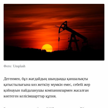
Фото: Unsplash
Дегенмен, бұл жағдайдың шындыққа қаншалықты
қатыстылығына көз жеткізу мүмкін емес, себебі жер
қойнауын пайдаланушы компаниялармен жасалған
көптеген келісімшарттар құпия.