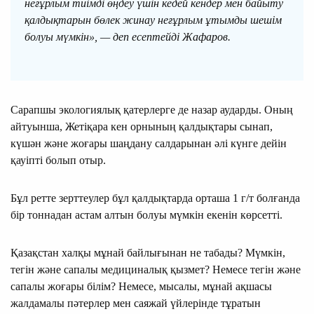
неғұрлым тиiмдi өңдеу үшiн кедей кендер мен байыту
қалдықтарын бөлек жинау неғұрлым ұтымды шешiм
болуы мүмкiн», — деп есептейдi Жафаров.
Сарапшы экологиялық қатерлерге де назар аударды. Оның
айтуынша, Жетіқара кен орнының қалдықтары сынап,
күшән және жоғары шаңдану салдарынан әлі күнге дейін
қауіпті болып отыр.
Бұл ретте зерттеулер бұл қалдықтарда орташа 1 г/т болғанда
бір тоннадан астам алтын болуы мүмкін екенін көрсетті.
Қазақстан халқы мұнай байлығынан не табады? Мүмкін,
тегін және сапалы медициналық қызмет? Немесе тегін және
сапалы жоғары білім? Немесе, мысалы, мұнай ақшасы
жалдамалы пәтерлер мен саяжай үйлерінде тұратын