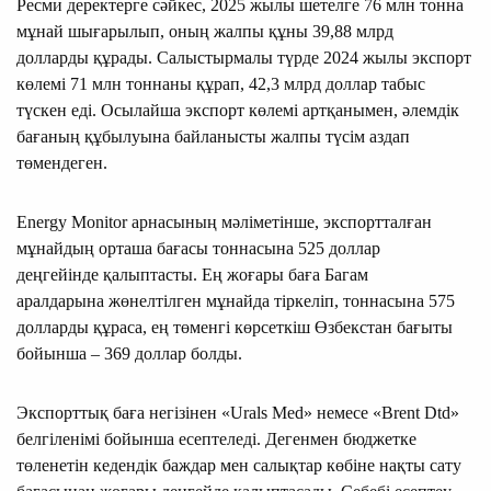
Ресми деректерге сәйкес, 2025 жылы шетелге 76 млн тонна
мұнай шығарылып, оның жалпы құны 39,88 млрд
долларды құрады. Салыстырмалы түрде 2024 жылы экспорт
көлемі 71 млн тоннаны құрап, 42,3 млрд доллар табыс
түскен еді. Осылайша экспорт көлемі артқанымен, әлемдік
бағаның құбылуына байланысты жалпы түсім аздап
төмендеген.
Energy Monitor арнасының мәліметінше, экспортталған
мұнайдың орташа бағасы тоннасына 525 доллар
деңгейінде қалыптасты. Ең жоғары баға Багам
аралдарына жөнелтілген мұнайда тіркеліп, тоннасына 575
долларды құраса, ең төменгі көрсеткіш Өзбекстан бағыты
бойынша – 369 доллар болды.
Экспорттық баға негізінен «Urals Med» немесе «Brent Dtd»
белгіленімі бойынша есептеледі. Дегенмен бюджетке
төленетін кедендік баждар мен салықтар көбіне нақты сату