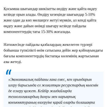
Қосымша шығындар шикізатты өндіру және қайта өңдеу
кезінде орын алады. Өндіру кезеңінде шығындар 5-10%
және одан да көп мөлшерге жетуі мүмкін, ал кенді қайта
өңдеу және дайын өнімді шығару кезінде пайдалы
компоненттердің тағы 15-30% жоғалады.
Нәтижесінде пайдалы қазбалардың жекелеген түрлері
бойынша түпкілікті өнім сатысына дейін жер қойнауындағы
бағалы компоненттердің бастапқы көлемінің жартысынан
азы жетеді.
«Экономикалық пайданы ғана емес, кен орындарын
игеру барысында ел жоғалтқан ресурстардың көлемін
де ескеру қажет. Кейбiр жағдайларда
технологиялардың дамуы мен нарықтық
конъюнктураның өзгеруiне қарай оларды болашақта