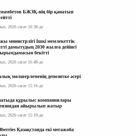
мамбетов БЖЗҚ-нің бір қанатын
ейтті
мыз, 2026 сағат 10:38-де
жы министрлігі Ішкі мемлекеттік
итті дамытудың 2030 жылға дейінгі
ырымдамасын бекітті
мыз, 2026 сағат 16:48-де
алық мөлшерлеменің депозитке әсері
мыз, 2026 сағат 15:16-де
атыда құрылыс компаниялары
ензиядан айырылып жатыр
мыз, 2026 сағат 15:10-де
dberries Қазақстанда екі мегажоба
ады