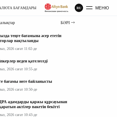
МЕНЮ
RU
АЛЮТА БАҒАМДАРЫ
ңалықтар
БӘРІ
ызда теңге бағамына әсер ететін
торлар нақтыланды
мыз, 2026 сағат 11:02-де
іпкерлер неден қателеседі
мыз, 2026 сағат 10:55-де
ге бағамы неге байланысты
мыз, 2026 сағат 10:50-де
РА адамдарды қаржы құрсауынан
қаратын актілер пакетін бекітті
мыз, 2026 сағат 10:43-де