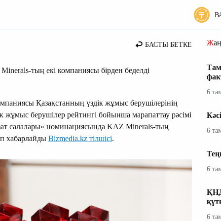
В
 жаңалықтары
Жа
БАСТЫ БЕТКЕ
Там
inerals-тың екі компаниясы бірден беделді
фак
6 та
компаниясы Қазақстанның үздік жұмыс берушілерінің
дік жұмыс берушілер рейтингі бойынша марапаттау рәсімі
Кәс
кізат салалары» номинациясында KAZ Minerals-тың
6 та
деп хабарлайды
Bizmedia.kz тілшісі
.
Тең
6 та
ҚНД
құт
6 та