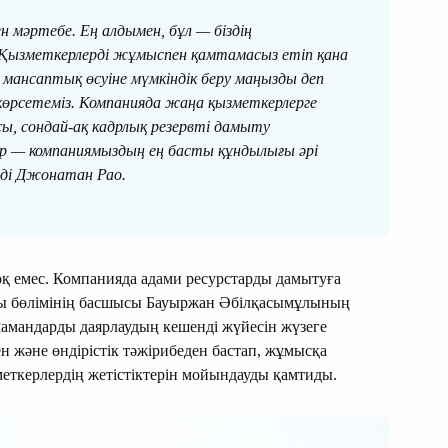
ен мәртебе. Ең алдымен, бұл — біздің
і. Қызметкерлерді жұмыспен қамтамасыз етіп қана
 мансаптық өсуіне мүмкіндік беру маңызды деп
 көрсетеміз. Компанияда жаңа қызметкерлерге
сы, сондай-ақ кадрлық резервті дамыту
р — компаниямыздың ең басты құндылығы әрі
еді Джонатан Рао.
оқ емес. Компанияда адами ресурстарды дамытуға
ары бөлімінің басшысы Бауыржан Әбілқасымұлының
амандарды даярлаудың кешенді жүйесін жүзеге
ен және өндірістік тәжірибеден бастап, жұмысқа
еткерлердің жетістіктерін мойындауды қамтиды.