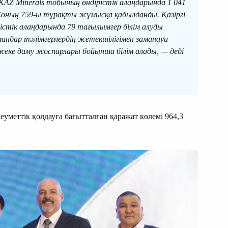
KAZ Minerals тобының өндірістік алаңдарында 1 041
оның 759-ы тұрақты жұмысқа қабылданды. Қазіргі
істік алаңдарында 79 тағылымгер білім алуды
дар тәлімгерлердің жетекшілігімен заманауи
ке даму жоспарлары бойынша білім алады, — деді
еуметтік қолдауға бағытталған қаражат көлемі 964,3