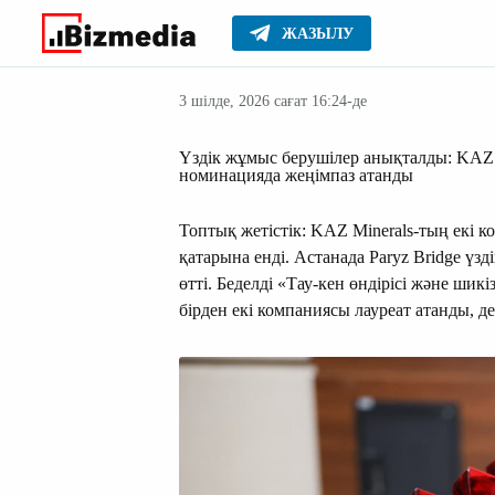
ЖАЗЫЛУ
Қазақстан
Басты
Жаңалықтар
3 шілде, 2026 сағат 16:24-де
Үздік жұмыс берушілер анықталды: KAZ M
номинацияда жеңімпаз атанды
Топтық жетістік: KAZ Minerals-тың екі 
қатарына енді. Астанада Paryz Bridge үз
өтті. Беделді «Тау-кен өндірісі және ши
бірден екі компаниясы лауреат атанды, 