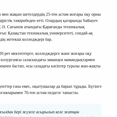
н мен жақын шетелдердің 25-тен астам жоғары оқу орны
дірістік тәжірибеден өтті. Олардың қатарында Satbayev
ТУ, Ә. Сағынов атындағы Қарағанды техникалық
ғыс Қазақстан техникалық университеті, сондай-ақ
дің жетекші колледждері бар.
0 рет мектептерге, колледждерге және жоғары оқу
еталлургиясы саласындағы заманауи мамандықтармен
еңнен бастап, осы саладағы кәсіптер туралы жан-жақты
енттер ғана емес, оқытушылар да барып тұрады. Бүгінге
огияларымен 70-тен астам педагог танысты.
ылдан бері жүзеге асырылып келе жатқан