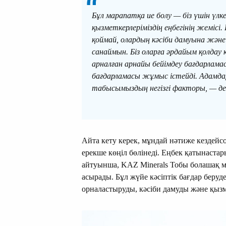
Бұл марапатқа ие болу — біз үшін үлк
қызметкерлеріміздің еңбегінің жеміс
қоймай, олардың кәсіби дамуына және
санаймын. Біз оларға әрдайым қолдау
арналған арнайы бейімдеу бағдарлама
бағдарламасы жұмыс істейді. Адамда
табысымыздың негізгі факторы, — д
Айта кету керек, мұндай нәтиже кездейс
ерекше көңіл бөлінеді. Еңбек қатынаст
айтуынша, KAZ Minerals Тобы болашақ м
асырады. Бұл жүйе кәсіптік бағдар беруд
орналастыруды, кәсіби дамуды және қызм