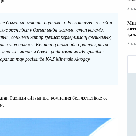
рі.
5 та
ие болғанын мақтан тұтамын. Біз көптеген жылдар
Мин
авт
және жеңілдету бағытында жұмыс істеп келеміз.
қал
анып, сонымен қатар қызметкерлеріміздің физикалық
5 та
екше көңіл бөлеміз. Кеніштің шалғайда орналасқанына
 істеуге ынталы болуы үшін компанияда қолайлы
арапаттау рәсімінде KAZ Minerals Aktogay
атан Раоның айтуынша, компания бұл жетістікке өз
н.