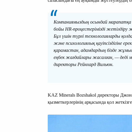
саласындағы ең ауқымды зерттеулердің бі
Компаниямыздың осындай марапатқа 
бойы HR-процестерімізді жетілдіру 
Бұл үшін түрлі технологияларды қолд
және психологиялық қауіпсіздігіне ер
қарамастан, адамдардың бізде жұмыс
еңбек жағдайлары жасалған, — деді м
директоры Рейнхард Вильюн.
KAZ Minerals Bozshakol директоры Джон
қызметкерлерінің арқасында қол жеткізге