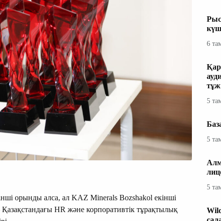
Рыс
күш
6 та
Қар
ауд
тұж
5 та
Баз
5 та
Алм
лиц
5 та
інші орынды алса, ал KAZ Minerals Bozshakol екінші
— Қазақстандағы HR және корпоративтік тұрақтылық
Wil
сал