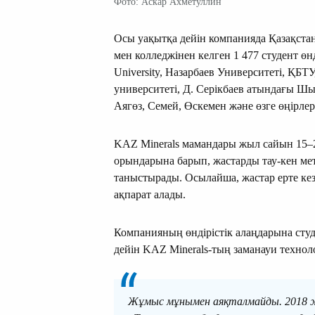
Фото: Аскар Ахметуллин
Осы уақытқа дейін компанияда Қазақста
мен колледжінен келген 1 477 студент өн
University, Назарбаев Университеті, ҚБ
университеті, Д. Серікбаев атындағы Шы
Аягөз, Семей, Өскемен және өзге өңірлер
KAZ Minerals мамандары жыл сайын 15–2
орындарына барып, жастарды тау-кен м
таныстырады. Осылайша, жастар ерте кез
ақпарат алады.
Компанияның өндірістік алаңдарына студ
дейін KAZ Minerals-тың заманауи технол
Жұмыс мұнымен аяқталмайды. 2018 ж