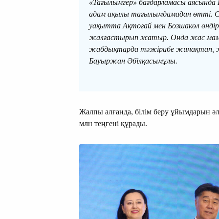
«Тағылымгер» бағдарламасы аясында 
адам ақылы тағылымдамадан өтті. С
уақытта Ақтоғай мен Бозшакөл өндір
жалғастырып жатыр. Онда жас маман
жабдықтарда тәжірибе жинақтап, же
Бауыржан Әбілқасымұлы.
Жалпы алғанда, білім беру ұйымдарын әл
млн теңгені құрады.