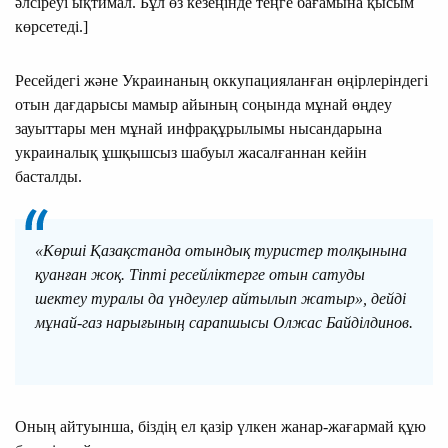
әлсіреуі ықтимал. Бұл өз кезеңінде теңге бағамына қысым
көрсетеді.]
Ресейдегі және Украинаның оккупацияланған өңірлеріндегі
отын дағдарысы мамыр айының соңында мұнай өңдеу
зауыттары мен мұнай инфрақұрылымы нысандарына
украиналық ұшқышсыз шабуыл жасалғаннан кейін
басталды.
«Көрші Қазақстанда отындық туристер толқынына
қуанған жоқ. Тіпті ресейліктерге отын сатуды
шектеу туралы да үндеулер айтылып жатыр», дейді
мұнай-газ нарығының сарапшысы Олжас Байділдинов.
Оның айтуынша, біздің ел қазір үлкен жанар-жағармай құю