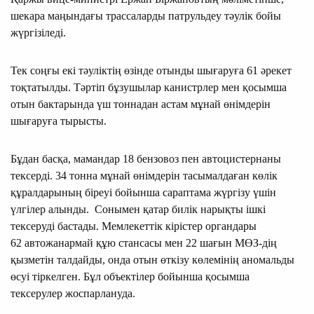
шекара маңындағы трассаларды патрульдеу тәулік бойы
жүргізіледі.
Тек соңғы екі тәуліктің өзінде отынды шығаруға 61 әрекет
тоқтатылды. Тәртіп бұзушылар канистрлер мен қосымша
отын бактарында үш тоннадан астам мұнай өнімдерін
шығаруға тырысты.
Бұдан басқа, мамандар 18 бензовоз пен автоцистернаны
тексерді. 34 тонна мұнай өнімдерін тасымалдаған көлік
құралдарының біреуі бойынша сараптама жүргізу үшін
үлгілер алынды. Сонымен қатар билік нарықты ішкі
тексеруді бастады. Мемлекеттік кірістер органдары
62 автожанармай құю стансасы мен 22 шағын МӨЗ-дің
қызметін талдайды, онда отын өткізу көлемінің аномальды
өсуі тіркелген. Бұл объектілер бойынша қосымша
тексерулер жоспарлануда.