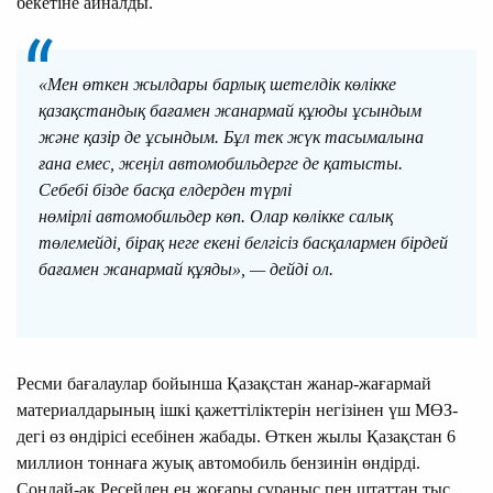
бекетіне айналды.
«Мен өткен жылдары барлық шетелдік көлікке
қазақстандық бағамен жанармай құюды ұсындым
және қазір де ұсындым. Бұл тек жүк тасымалына
ғана емес, жеңіл автомобильдерге де қатысты.
Себебі бізде басқа елдерден түрлі
нөмірлі автомобильдер көп. Олар көлікке салық
төлемейді, бірақ неге екені белгісіз басқалармен бірдей
бағамен жанармай құяды», — дейді ол.
Ресми бағалаулар бойынша Қазақстан жанар-жағармай
материалдарының ішкі қажеттіліктерін негізінен үш МӨЗ-
дегі өз өндірісі есебінен жабады. Өткен жылы Қазақстан 6
миллион тоннаға жуық автомобиль бензинін өндірді.
Сондай-ақ Ресейден ең жоғары сұраныс пен штаттан тыс