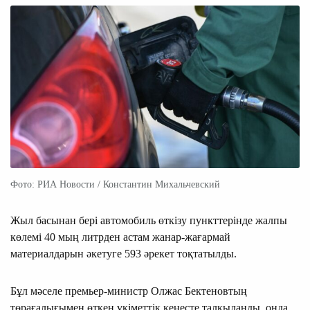
Фото: РИА Новости / Константин Михальчевский
Жыл басынан бері автомобиль өткізу пункттерінде жалпы
көлемі 40 мың литрден астам жанар-жағармай
материалдарын әкетуге 593 әрекет тоқтатылды.
Бұл мәселе премьер-министр Олжас Бектеновтың
төрағалығымен өткен үкіметтік кеңесте талқыланды, онда