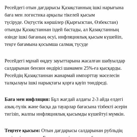
Ресейдегі отын дағдарысы Қазақстанның ішкі нарығына
баға мен логистика арқылы тікелей қысым
түсіруде. Оңтүстік көршілер (Қырғызстан, Өзбекстан)
отынды Қазақстаннан іздей бастады, ал Қазақстанның
өзінде ішкі бағаның өсуі, инфляциялық қысым күшейіп,
теңге бағамына қосымша салмақ түсуде
Ресейдегі мұнай өңдеу зауыттарына жасалған шабуылдар
салдарынан бензин өндірісі шамамен 25%-ға қысқарды.
Ресейдің Қазақстаннан жанармай импорттау мәселесін
талқылауы ішкі нарықтағы қорға қауіп төндіреді.
Баға мен инфляция:
Бұл жағдай алдағы 2-3 айда елдегі
азық-түлік және басқа да тауарлар бағасына тізбекті әсерін
тигізіп, жалпы инфляциялық қысымды күшейтуі мүмкін.
Теңгеге қысым:
Отын дағдарысы салдарынан рубльдің