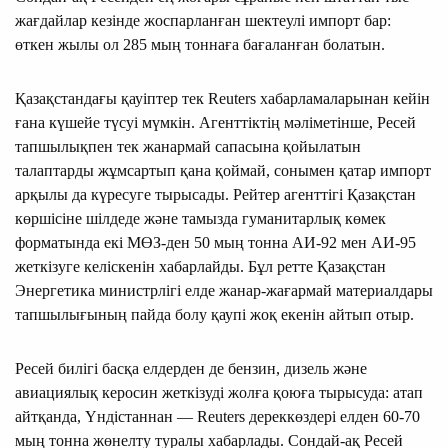
жағдайлар кезінде жоспарланған шектеулі импорт бар:
өткен жылы ол 285 мың тоннаға бағаланған болатын.
Қазақстандағы қауіптер тек Reuters хабарламаларынан кейін
ғана күшейе түсуі мүмкін. Агенттіктің мәліметінше, Ресей
тапшылықпен тек жанармай сапасына қойылатын
талаптарды жұмсартып қана қоймай, сонымен қатар импорт
арқылы да күресуге тырысады. Рейтер агенттігі Қазақстан
көршісіне шілдеде және тамызда гуманитарлық көмек
форматында екі МӨЗ-ден 50 мың тонна АИ-92 мен АИ-95
жеткізуге келіскенін хабарлайды. Бұл ретте Қазақстан
Энергетика министрлігі елде жанар-жағармай материалдары
тапшылығының пайда болу қаупі жоқ екенін айтып отыр.
Ресей билігі басқа елдерден де бензин, дизель және
авиациялық керосин жеткізуді жолға қоюға тырысуда: атап
айтқанда, Үндістаннан — Reuters дереккөздері елден 60-70
мың тонна жөнелту туралы хабарлады. Сондай-ақ Ресей