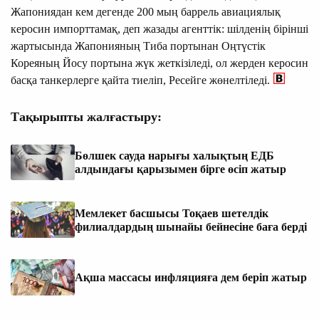
Жапониядан кем дегенде 200 мың баррель авиациялық
керосин импорттамақ, деп жазады агенттік: шілденің бірінші
жартысында Жапонияның Тиба портынан Оңтүстік
Кореяның Йосу портына жүк жеткізіледі, ол жерден керосин
басқа танкерлерге қайта тиеліп, Ресейге жөнелтіледі.
Тақырыпты жалғастыру:
Бөлшек сауда нарығы халықтың ЕДБ
алдындағы қарызымен бірге өсіп жатыр
Мемлекет басшысы Тоқаев шетелдік
филиалдардың шынайы бейнесіне баға берді
Ақша массасы инфляцияға дем беріп жатыр