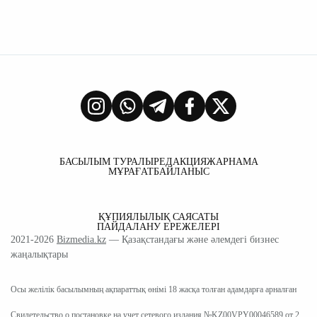
БАСЫЛЫМ ТУРАЛЫ
РЕДАКЦИЯ
ЖАРНАМА
МҰРАҒАТ
БАЙЛАНЫС
ҚҰПИЯЛЫЛЫҚ САЯСАТЫ
ПАЙДАЛАНУ ЕРЕЖЕЛЕРІ
2021-2026
Bizmedia.kz
— Қазақстандағы және әлемдегі бизнес
жаңалықтары
Осы желілік басылымның ақпараттық өнімі 18 жасқа толған адамдарға арналған
Свидетельство о постановке на учет сетевого издания №KZ00VPY00046589 от 2