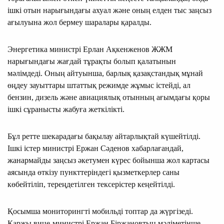
ішкі отын нарығындағы ахуал және оның елден тыс заңсыз
ағылуына жол бермеу шаралары қаралды.
Энергетика министрі Ерлан Ақкенженов ЖЖМ
нарығындағы жағдай тұрақты болып қалатынын
мәлімдеді. Оның айтуынша, барлық қазақстандық мұнай
өңдеу зауыттары штаттық режимде жұмыс істейді, ал
бензин, дизель және авиациялық отынның ағымдағы қоры
ішкі сұранысты жабуға жеткілікті.
Бұл ретте шекарадағы бақылау айтарлықтай күшейтілді.
Ішкі істер министрі Ержан Сәденов хабарлағандай,
жанармайды заңсыз әкетумен күрес бойынша жол картасы
аясында өткізу пункттеріндегі қызметкерлер саны
көбейтіліп, тереңдетілген тексерістер кеңейтілді.
Қосымша мониторингті мобильді топтар да жүргізеді.
Қаржы вице-министрі Ержан Біржановтың мәліметінше,