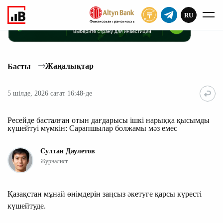
RU
ЖАЗЫЛУ
Жаңалықтар
Басты
5 шілде, 2026 сағат 16:48-де
Ресейде басталған отын дағдарысы ішкі нарыққа қысымды
күшейтуі мүмкін: Сарапшылар болжамы мәз емес
Султан Даулетов
Журналист
Қазақстан мұнай өнімдерін заңсыз әкетуге қарсы күресті
күшейтуде.