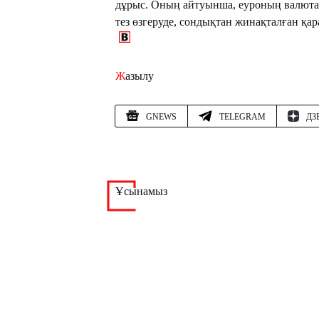
дұрыс. Оның айтуынша, еуроның валютас
тез өзгеруде, сондықтан жинақталған қа
Жазылу
GNEWS
TELEGRAM
ДЗ
Ұсынамыз