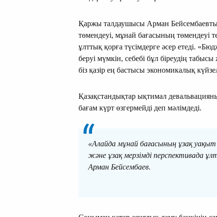
Қаржы талдаушысы Арман Бейсембаевты
төмендеуі, мұнай бағасының төмендеуі те
ұлттық қорға түсімдерге әсер етеді. «Бю
беруі мүмкін, себебі бұл біреудің табыс
біз қазір ең бастысы экономикалық күйзе
Қазақстандықтар ықтимал девальвациян
бағам күрт өзгермейді деп мәлімдеді.
«Алайда мұнай бағасының ұзақ уақыт
және ұзақ мерзімді перспективада ұл
Арман Бейсембаев.