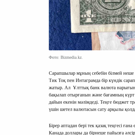
Фото: Bizmedia.kz.
Сарапшылар мұның себебін білмей неше т
Тик Тоқ пен Интаграмда бір күндік сара
жатыр. Ал Ұлттық банк валюта нарығын
бақылап отырғанын және бағамның күрт 
дайын екенін мәлімдеді. Теңге бюджет 
үшін шетел валютасын сату арқылы қолда
Бірер аптадан бері тек қазақ теңгесі ған
Канада доллары да бірнеше пайызға әлсі