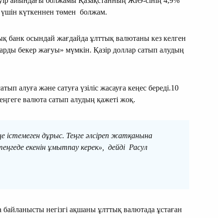
әуір айындағы болжамы Қазақстанның ЖІӨ-сінің 4,9%
із үшін күткеннен төмен болжам.
қ банк осындай жағдайда ұлттық валютаны кез келген
тарды бекер жағуы» мүмкін. Қазір доллар сатып алудың
ып алуға және сатуға үзіліс жасауға кеңес береді.10
еңгеге валюта сатып алудың қажеті жоқ.
 істемеген дұрыс. Теңге әлсіреп жатқанына
еңгеде екенін ұмытпау керек», дейді Расул
а байланысты негізгі ақшаны ұлттық валютада ұстаған