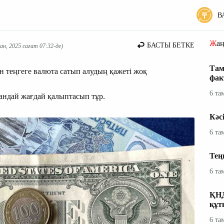
В
Жа
БАСТЫ БЕТКЕ
н, 2025 сағат 07:32-де)
Там
он теңгеге валюта сатып алудың қажеті жоқ
фак
6 та
андай жағдай қалыптасып тұр.
Кәс
6 та
Тең
6 та
ҚНД
құт
6 та