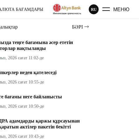
МЕНЮ
RU
АЛЮТА БАҒАМДАРЫ
ңалықтар
БӘРІ
ызда теңге бағамына әсер ететін
торлар нақтыланды
мыз, 2026 сағат 11:02-де
іпкерлер неден қателеседі
мыз, 2026 сағат 10:55-де
ге бағамы неге байланысты
мыз, 2026 сағат 10:50-де
РА адамдарды қаржы құрсауынан
қаратын актілер пакетін бекітті
мыз, 2026 сағат 10:43-де