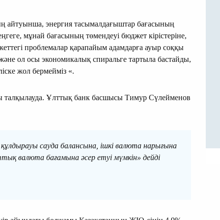
ң айтуынша, энергия тасымалдағыштар бағасының
ңгеге, мұнай бағасының төмендеуі бюджет кірістеріне,
джеттегі проблемалар қарапайым адамдарға ауыр соққы
ы және ол осы экономикалық спиральге тартыла бастайды,
ліске жол бермейміз «.
ы талқылауда. Ұлттық банк басшысы Тимур Сүлейменов
 құлдырауы сауда балансына, ішкі валюта нарығына
ттық валюта бағамына әсер етуі мүмкін» дейді