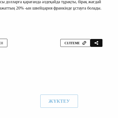
ы долларға қарағанда әлдеқайда тұрақты, бірақ жағдай
ражаттың 20% -ын швейцария франкінде ұстауға болады.
ЕН
СІЛТЕМЕ
ЖҮКТЕУ