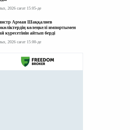
мыз, 2026 сағат 15:05-де
истр Арман Шаққалиев
окөліктердің көлеңкелі импортымен
ай күресетінін айтып берді
мыз, 2026 сағат 15:00-де