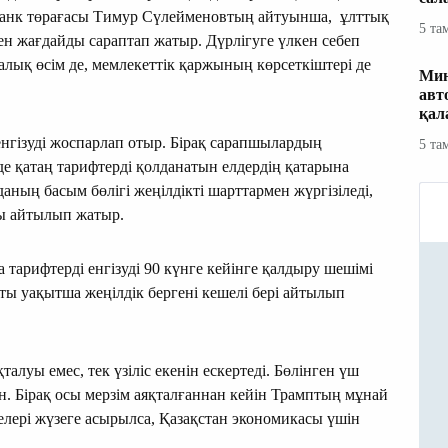
 банк төрағасы Тимур Сүлейменовтың айтуынша, ұлттық
5 та
мен жағдайды сараптап жатыр. Дүрлігуге үлкен себеп
алық өсім де, мемлекеттік қаржының көрсеткіштері де
Мин
авт
қал
гізуді жоспарлап отыр. Бірақ сарапшылардың
5 та
е қатаң тарифтерді қолданатын елдердің қатарына
уданың басым бөлігі жеңілдікті шарттармен жүргізіледі,
ы айтылып жатыр.
арифтерді енгізуді 90 күнге кейінге қалдыру шешімі
ты уақытша жеңілдік бергені кешелі бері айтылып
луы емес, тек үзіліс екенін ескертеді. Бөлінген үш
н. Бірақ осы мерзім аяқталғаннан кейін Трамптың мұнай
ері жүзеге асырылса, Қазақстан экономикасы үшін