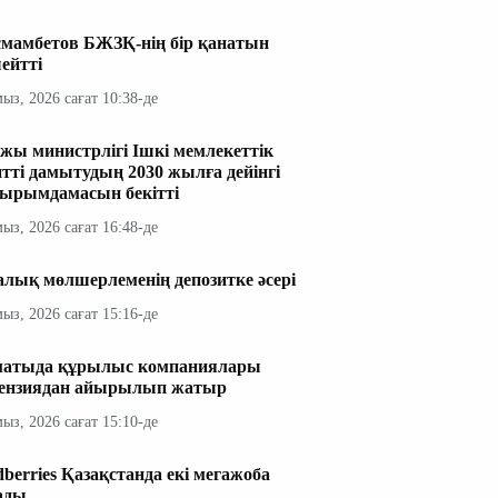
мамбетов БЖЗҚ-нің бір қанатын
ейтті
мыз, 2026 сағат 10:38-де
жы министрлігі Ішкі мемлекеттік
итті дамытудың 2030 жылға дейінгі
ырымдамасын бекітті
мыз, 2026 сағат 16:48-де
алық мөлшерлеменің депозитке әсері
мыз, 2026 сағат 15:16-де
атыда құрылыс компаниялары
ензиядан айырылып жатыр
мыз, 2026 сағат 15:10-де
dberries Қазақстанда екі мегажоба
ады