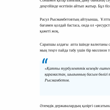
Сонымен қатар азиялық даму банкінің с
деңгейінде өсетінін айтып жатыр. Бұл б
Расул Рысмамбетовтың айтуынша, Ұлтты
бағамен қолдай бастаса, онда ол «ресурс
қажеті жоқ.
Сарапшы алдағы апта ішінде валютаны сат
мың теңге пайда табу үшін бір миллион т
«Қатты турбуленттік кезеңде ештеңе
қарамастан, шығынның басым бөлігі т
Рысмамбетов.
Әлемдік державалардың қазіргі саясатын