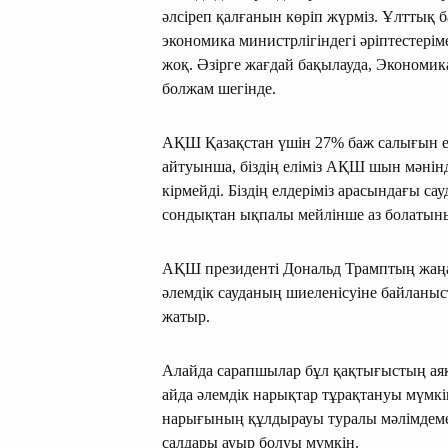
әлсіреп қалғанын көріп жүрміз. Ұлттық
экономика министрлігіндегі әріптестері
жоқ. Әзірге жағдай бақылауда, Экономик
болжам шегінде.
АҚШ Қазақстан үшін 27% баж салығын ен
айтуынша, біздің еліміз АҚШ шын мәнінд
кірмейді. Біздің елдеріміз арасындағы са
сондықтан ықпалы мейлінше аз болатын
АҚШ президенті Дональд Трамптың жаңа т
әлемдік сауданың шиеленісуіне байланыс
жатыр.
Алайда сарапшылар бұл қақтығыстың аяқта
айда әлемдік нарықтар тұрақтануы мүмкі
нарығының құлдырауы туралы мәлімдемел
салдары ауыр болуы мүмкін.