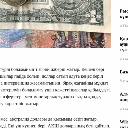
Рыс
күш
6 та
Қар
ауд
тұж
5 та
үрлі болжамның тізгінін жіберіп жатыр. Кешелі бері
Баз
пшылар пайда болып, доллар сатып алуға кеңес беріп
5 та
а интервенция жасамайтынын, бірақ жағдайды мұқият
көтерілуін болдырмау үшін қажетті шаралар қабылдауға
Алм
трансферттері мен монетарлық тұрақтылықты қолдау
лиц
у көрсетіліп жатыр.
5 та
а емес, австралия доллары да қысымды сезіп жатыр.
Wil
реді. Екі үш күннен бері АҚШ долларының беті қайтып,
сал