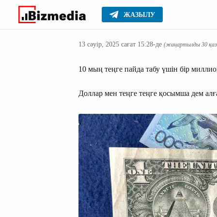
ЖАЗЫЛУ
Aқша
Басты
Маңызды
13 сәуір, 2025 сағат 15:28-де
(жаңартылды 30 қаза
10 мың теңге пайда табу үшін бір милли
Доллар мен теңге теңге қосымша дем алғ