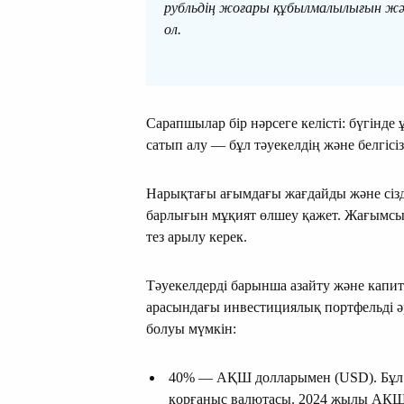
рубльдің жоғары құбылмалылығын және
ол.
Сарапшылар бір нәрсеге келісті: бүгінде 
сатып алу — бұл тәуекелдің және белгісі
Нарықтағы ағымдағы жағдайды және сіз
барлығын мұқият өлшеу қажет. Жағымсыз
тез арылу керек.
Тәуекелдерді барынша азайту және капит
арасындағы инвестициялық портфельді 
болуы мүмкін:
40% — АҚШ долларымен (USD). Бұл д
қорғаныс валютасы. 2024 жылы АҚШ 