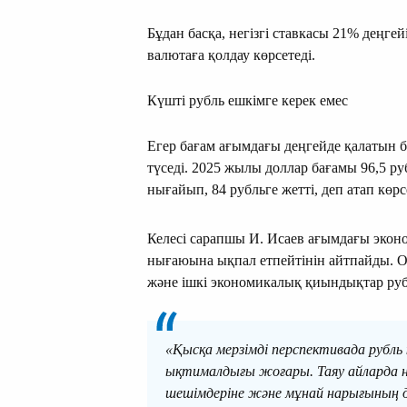
Бұдан басқа, негізгі ставкасы 21% деңге
валютаға қолдау көрсетеді.
Күшті рубль ешкімге керек емес
Егер бағам ағымдағы деңгейде қалатын б
түседі. 2025 жылы доллар бағамы 96,5 ру
нығайып, 84 рубльге жетті, деп атап көр
Келесі сарапшы И. Исаев ағымдағы эконо
нығаюына ықпал етпейтінін айтпайды. 
және ішкі экономикалық қиындықтар рубл
«Қысқа мерзімді перспективада рубль 
ықтималдығы жоғары. Таяу айларда н
шешімдеріне және мұнай нарығының 