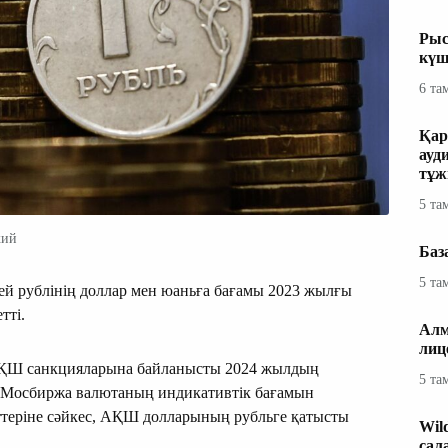
Рыс
күш
6 та
Қар
ауд
тұж
5 та
кий
Баз
5 та
 рублінің доллар мен юаньға бағамы 2023 жылғы
етті.
Алм
лиц
 АҚШ санкцияларына байланысты 2024 жылдың
5 та
 Мосбиржа валютаның индикативтік бағамын
ттеріне сәйкес, АҚШ долларының рубльге қатысты
Wil
сал