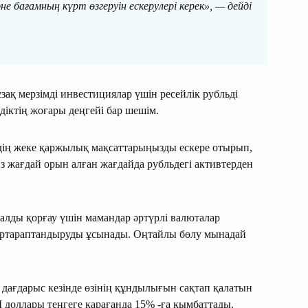
 бағамның күрт өзгеруін ескерулері керек», — дейді
ұзақ мерзімді инвестициялар үшін ресейлік рубльді
здіктің жоғары деңгейі бар шешім.
дің жеке қаржылық мақсаттарыңызды ескере отырып,
 жағдай орын алған жағдайда рубльдегі активтерден
алды қорғау үшін мамандар әртүрлі валюталар
әртараптандыруды ұсынады. Оңтайлы бөлу мынадай
ағдарыс кезінде өзінің құндылығын сақтап қалатын
доллары теңгеге қарағанда 15% -ға қымбаттады.