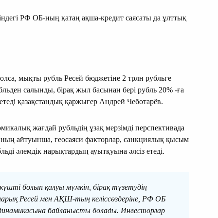
йіндегі РФ ОБ-ның қатаң ақша-кредит саясаты да ұлттық
олса, мықты рубль Ресей бюджетіне 2 трлн рубльге
бльден салынды, бірақ жыл басынан бері рубль 20% -ға
сетеді қазақстандық қаржыгер Андрей Чеботарёв.
микалық жағдай рубльдің ұзақ мерзімді перспективада
Оның айтуынша, геосаяси факторлар, санкциялық қысым
ьді әлемдік нарықтардың ауытқуына әлсіз етеді.
күшті болып қалуы мүмкін, бірақ түзетудің
арық Ресей мен АҚШ-тың келіссөздеріне, РФ ОБ
динамикасына байланысты болады. Инвесторлар