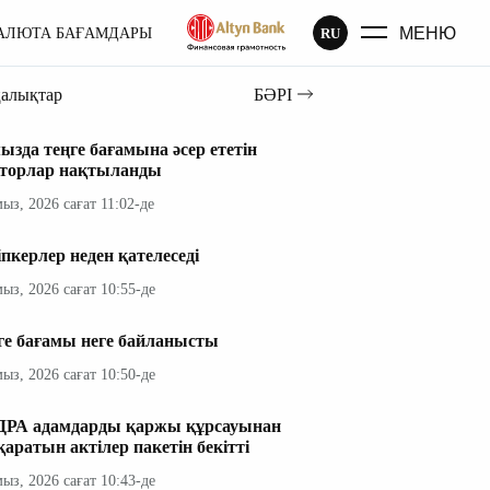
МЕНЮ
RU
АЛЮТА БАҒАМДАРЫ
ңалықтар
БӘРІ
ызда теңге бағамына әсер ететін
торлар нақтыланды
мыз, 2026 сағат 11:02-де
іпкерлер неден қателеседі
мыз, 2026 сағат 10:55-де
ге бағамы неге байланысты
мыз, 2026 сағат 10:50-де
РА адамдарды қаржы құрсауынан
қаратын актілер пакетін бекітті
мыз, 2026 сағат 10:43-де