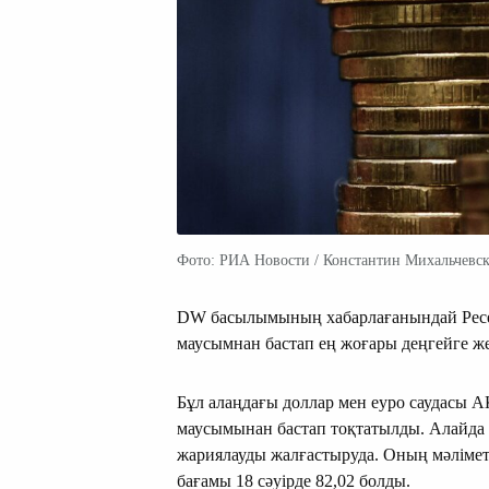
Фото: РИА Новости / Константин Михальчевс
DW басылымының хабарлағанындай Ресей
маусымнан бастап ең жоғары деңгейге ж
Бұл алаңдағы доллар мен еуро саудасы
маусымынан бастап тоқтатылды. Алайда
жариялауды жалғастыруда. Оның мәліме
бағамы 18 сәуірде 82,02 болды.