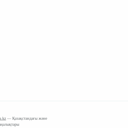
a.kz
— Қазақстандағы және
аңалықтары