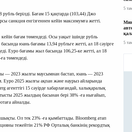
5 та
 рубль берілді. Бағам 15 қаңтарда (103,44) Джо
арсы санкция енгізгеннен кейін максимумға жетті.
Мин
авт
қал
 кейін бағам төмендеді. Осы уақыт ішінде рубль
5 та
асында юань бағамы 13,94 рубльге жетті, ал 18 сәуірге
деді. Еуро бағамы жыл басында 106,25-ке жетті, ал 18
-ға төмендеді.
амы — 2023 жылғы маусымнан бастап, юань — 2023
м. Еуро 2025 жылғы ақпан және наурыз айларында
g агенттігі 15 сәуірде хабарлағандай, халықаралық
атысты 2025 жылдың басынан бері 38% -ға нығайып,
лютаға айналды.
 шықты. Ол тек 23% -ға қымбаттады. Bloomberg атап
яцияны тежейтін 21% РФ Орталық банкінің рекордтық