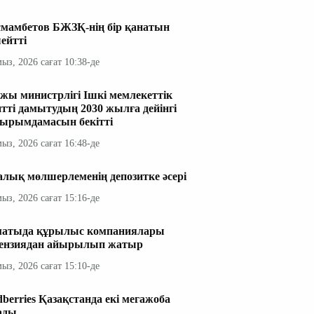
мамбетов БЖЗҚ-нің бір қанатын
ейтті
мыз, 2026 сағат 10:38-де
жы министрлігі Ішкі мемлекеттік
итті дамытудың 2030 жылға дейінгі
ырымдамасын бекітті
мыз, 2026 сағат 16:48-де
алық мөлшерлеменің депозитке әсері
мыз, 2026 сағат 15:16-де
атыда құрылыс компаниялары
ензиядан айырылып жатыр
мыз, 2026 сағат 15:10-де
dberries Қазақстанда екі мегажоба
ады