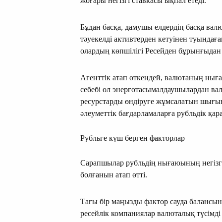
жоғары негізгі ставкасы ықпал етеді.
Бұдан басқа, дамушы елдердің басқа ва
тәуекелді активтерден кетуінен туындаға
олардың көпшілігі Ресейден бұрынғыдан 
Агенттік атап өткендей, валютаның нығ
себебі ол энерготасымалдаушылардан ва
ресурстарды өндіруге жұмсалатын шығы
әлеуметтік бағдарламаларға рубльдік қара
Рубльге күш берген факторлар
Сарапшылар рубльдің нығаюының негізгі
болғанын атап өтті.
Тағы бір маңызды фактор сауда балансын
ресейлік компаниялар валюталық түсімді