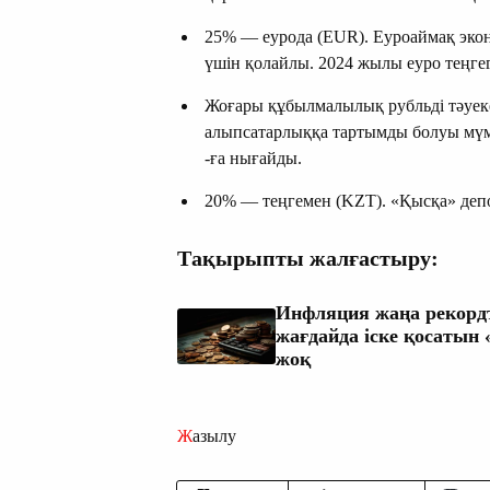
25% — еурода (EUR). Еуроаймақ эко
үшін қолайлы. 2024 жылы еуро теңгег
Жоғары құбылмалылық рубльді тәуекелд
алыпсатарлыққа тартымды болуы мүмкі
-ға нығайды.
20% — теңгемен (KZT). «Қысқа» деп
Тақырыпты жалғастыру:
Инфляция жаңа рекорд
жағдайда іске қосатын
жоқ
Жазылу