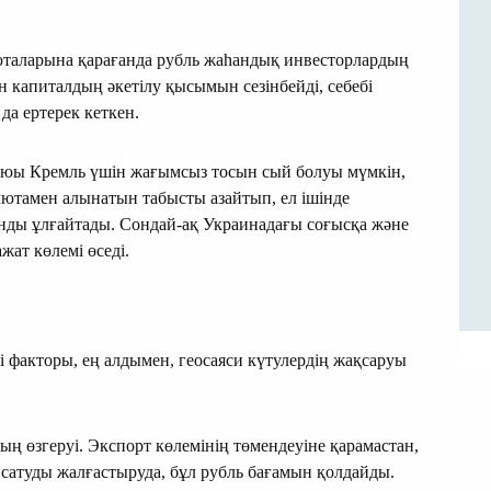
люталарына қарағанда рубль жаһандық инвесторлардың
н капиталдың әкетілу қысымын сезінбейді, себебі
да ертерек кеткен.
аюы Кремль үшін жағымсыз тосын сый болуы мүмкін,
лютамен алынатын табысты азайтып, ел ішінде
нды ұлғайтады. Сондай-ақ Украинадағы соғысқа және
жат көлемі өседі.
 факторы, ең алдымен, геосаяси күтулердің жақсаруы
ың өзгеруі. Экспорт көлемінің төмендеуіне қарамастан,
 сатуды жалғастыруда, бұл рубль бағамын қолдайды.