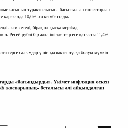
номикасының тұрақтылығына бағытталған инвесторлар
е қарағанда 10,6% -ға қымбаттады.
і актив етеді, бірақ ол қысқа мерзімді
н. Ресей рублі бір жыл ішінде теңгеге қатысты 11,4%
озиттерге салымдар үшін қызықты нұсқа болуы мүмкін
тарды «бағындырды». Үкімет инфляция өскен
 «Б жоспарының» беталысы әлі айқындалған