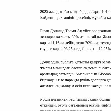
2025 жылдың басында бір долларға 101,68
Байденнің әкімшілігі ресейлік мұнайға қ
Бірақ Дональд Трамп Ақ үйге оралғаннан
долларға қатысты 30% -ға нығайды. Жыл б
қарай 11,16-ға дейін, яғни 20% -ға төмен
сәуірге қарай 93,25-ке дейін, яғни 12,25%
Доллардың рубльге қатысты қазіргі бағ
жылғы мамырдан бастап ең төменгі баға
арзанырақ сатылды. Америкалық Bloomber
биржадан тыс нарықта рубль долларға қ
әлемдегі ең жылдам өсіп келе жатқан ва
Рубль алтыннан гөрі тиімді салым болып
өткендей, рубль бағамының өсуіне инфл