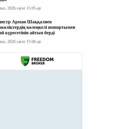
мыз, 2026 сағат 15:05-де
истр Арман Шаққалиев
окөліктердің көлеңкелі импортымен
ай күресетінін айтып берді
мыз, 2026 сағат 15:00-де