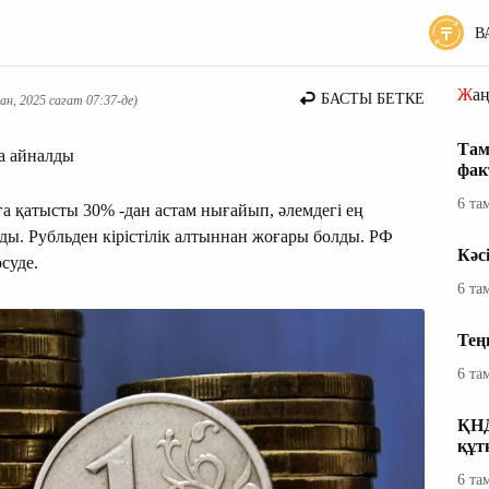
В
Жа
БАСТЫ БЕТКЕ
н, 2025 сағат 07:37-де)
Там
на айналды
фак
6 та
ға қатысты 30% -дан астам нығайып, әлемдегі ең
ды. Рубльден кірістілік алтыннан жоғары болды. РФ
Кәс
суде.
6 та
Тең
6 та
ҚНД
құт
6 та