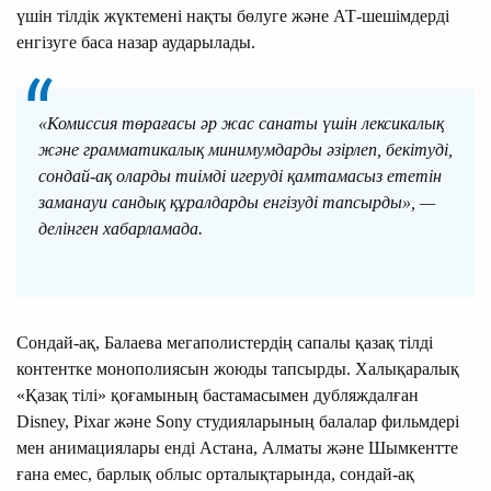
үшін тілдік жүктемені нақты бөлуге және АТ-шешімдерді
енгізуге баса назар аударылады.
«Комиссия төрағасы әр жас санаты үшін лексикалық
және грамматикалық минимумдарды әзірлеп, бекітуді,
сондай-ақ оларды тиімді игеруді қамтамасыз ететін
заманауи сандық құралдарды енгізуді тапсырды», —
делінген хабарламада.
Сондай-ақ, Балаева мегаполистердің сапалы қазақ тілді
контентке монополиясын жоюды тапсырды. Халықаралық
«Қазақ тілі» қоғамының бастамасымен дубляждалған
Disney, Pixar және Sony студияларының балалар фильмдері
мен анимациялары енді Астана, Алматы және Шымкентте
ғана емес, барлық облыс орталықтарында, сондай-ақ