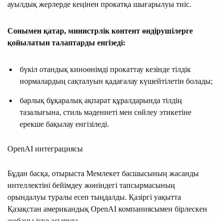
ауылдық жерлерде кеңінен прокатқа шығарылуы тиіс.
Сонымен қатар, министрлік контент өндірушілерге
қойылатын талаптарды енгізеді:
бүкіл отандық киноөнімді прокаттау кезінде тілдік
нормалардың сақталуын қадағалау күшейтілетін болады;
барлық бұқаралық ақпарат құралдарында тілдің
тазалығына, стиль мәдениеті мен сөйлеу этикетіне
ерекше бақылау енгізіледі.
OpenAI интеграциясы
Бұдан басқа, отырыста Мемлекет басшысының жасанды
интеллектіні бейімдеу жөніндегі тапсырмасының
орындалуы туралы есеп тыңдалды. Қазіргі уақытта
Қазақстан американдық OpenAI компаниясымен бірлескен
жобаны іске асыруда.