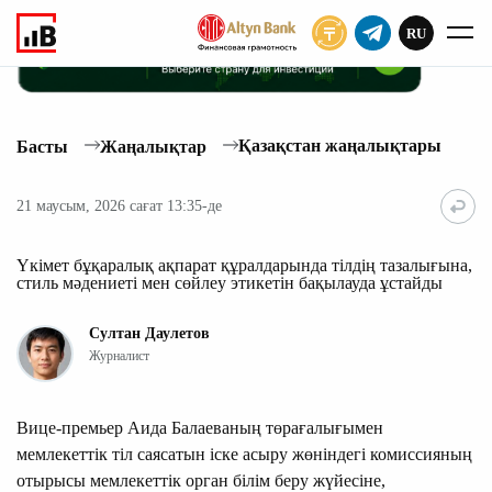
RU
ЖАЗЫЛУ
Қазақстан жаңалықтары
Басты
Жаңалықтар
21 маусым, 2026 сағат 13:35-де
Үкімет бұқаралық ақпарат құралдарында тілдің тазалығына,
стиль мәдениеті мен сөйлеу этикетін бақылауда ұстайды
Султан Даулетов
Журналист
Вице-премьер Аида Балаеваның төрағалығымен
мемлекеттік тіл саясатын іске асыру жөніндегі комиссияның
отырысы мемлекеттік орган білім беру жүйесіне,