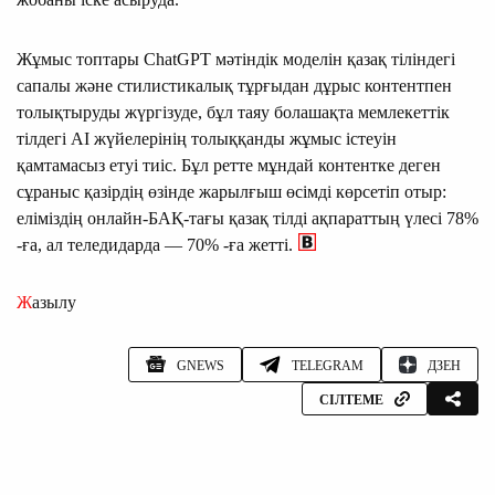
Жұмыс топтары ChatGPT мәтіндік моделін қазақ тіліндегі
сапалы және стилистикалық тұрғыдан дұрыс контентпен
толықтыруды жүргізуде, бұл таяу болашақта мемлекеттік
тілдегі AI жүйелерінің толыққанды жұмыс істеуін
қамтамасыз етуі тиіс. Бұл ретте мұндай контентке деген
сұраныс қазірдің өзінде жарылғыш өсімді көрсетіп отыр:
еліміздің онлайн-БАҚ-тағы қазақ тілді ақпараттың үлесі 78%
-ға, ал теледидарда — 70% -ға жетті.
Жазылу
GNEWS
TELEGRAM
ДЗЕН
СІЛТЕМЕ