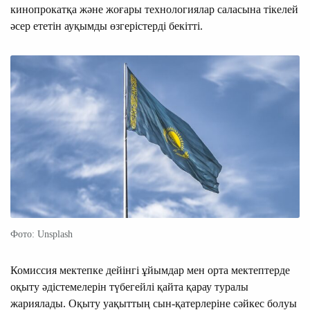
кинопрокатқа және жоғары технологиялар саласына тікелей
әсер ететін ауқымды өзгерістерді бекітті.
Фото: Unsplash
Комиссия мектепке дейінгі ұйымдар мен орта мектептерде
оқыту әдістемелерін түбегейлі қайта қарау туралы
жариялады. Оқыту уақыттың сын-қатерлеріне сәйкес болуы