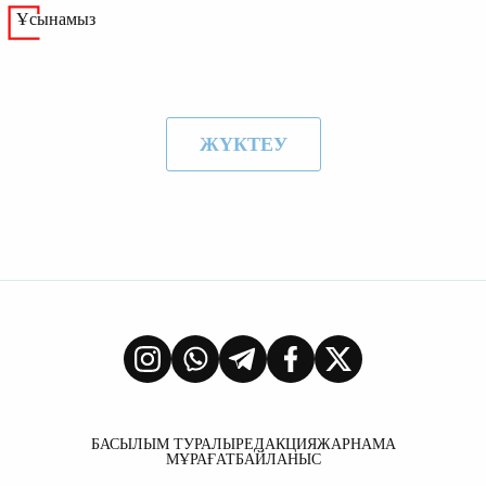
Ұсынамыз
ЖҮКТЕУ
БАСЫЛЫМ ТУРАЛЫ
РЕДАКЦИЯ
ЖАРНАМА
МҰРАҒАТ
БАЙЛАНЫС