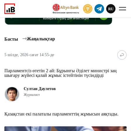
RU
ЖАЗЫЛУ
Жаңалықтар
Басты
5 шілде, 2026 сағат 14:55-де
Парламентсіз өтетін 2 ай: Бұрынғы Әділет министрі заң
шығару жүйесі қалай жұмыс істейтінін түсіндірді
Султан Даулетов
Журналист
Қазақстан екі палаталы парламенттің жұмысын аяқтады.