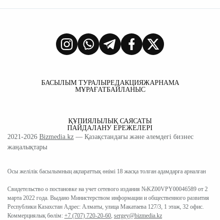
БАСЫЛЫМ ТУРАЛЫ
РЕДАКЦИЯ
ЖАРНАМА
МҰРАҒАТ
БАЙЛАНЫС
ҚҰПИЯЛЫЛЫҚ САЯСАТЫ
ПАЙДАЛАНУ ЕРЕЖЕЛЕРІ
2021-2026
Bizmedia.kz
— Қазақстандағы және әлемдегі бизнес
жаңалықтары
Осы желілік басылымның ақпараттық өнімі 18 жасқа толған адамдарға арналған
Свидетельство о постановке на учет сетевого издания №KZ00VPY00046589 от 2
марта 2022 года. Выдано Министерством информации и общественного развития
Республики Казахстан Адрес: Алматы, улица Макатаева 127/3, 1 этаж, 32 офис.
Коммерциялық бөлім:
+7 (707) 720-20-60
,
sergey@bizmedia.kz