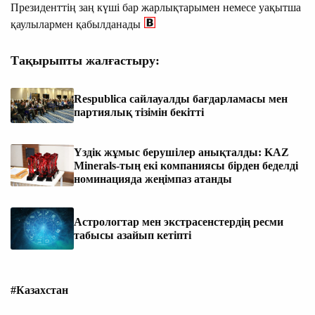
Президенттің заң күші бар жарлықтарымен немесе уақытша
қаулылармен қабылданады
Тақырыпты жалғастыру:
Respublica сайлауалды бағдарламасы мен
партиялық тізімін бекітті
Үздік жұмыс берушілер анықталды: KAZ
Minerals-тың екі компаниясы бірден беделді
номинацияда жеңімпаз атанды
Астрологтар мен экстрасенстердің ресми
табысы азайып кетіпті
#Казахстан