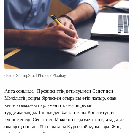
Фото: StartupStockPhotos / Pixabay
Апта соңында Президенттің қатысуымен Сенат пен
Мәжілістің соңғы бірлескен отырысы өтіп жатыр, одан
кейін ағымдағы парламенттік сессия ресми
түрде жабылды. 1 шілдеден бастап жаңа Конституция
күшіне енеді. Сенат пен Мәжіліс өз қызметін тоқтатады, ал
олардың орнына бір палаталы Құрылтай құрылады. Жаңа