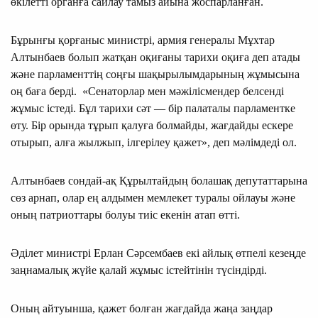
өкілетті органға сайлау тамыз айына жоспарланған.
Бұрынғы қорғаныс министрі, армия генералы Мұхтар
Алтынбаев болып жатқан оқиғаны тарихи оқиға деп атады
және парламенттің соңғы шақырылымдарының жұмысына
оң баға берді. «Сенаторлар мен мәжілісмендер белсенді
жұмыс істеді. Бұл тарихи сәт — бір палаталы парламентке
өту. Бір орында тұрып қалуға болмайды, жағдайды ескере
отырып, алға жылжып, ілгерілеу қажет», деп мәлімдеді ол.
Алтынбаев сондай-ақ Құрылтайдың болашақ депутаттарына
сөз арнап, олар ең алдымен мемлекет туралы ойлауы және
оның патриоттары болуы тиіс екенін атап өт
ті.
Әділет министрі Ерлан Сәрсембаев екі айлық өтпелі кезеңде
заңнамалық жүйе қалай жұмыс істейтінін түсіндірді.
Оның айтуынша, қажет болған жағдайда жаңа заңдар