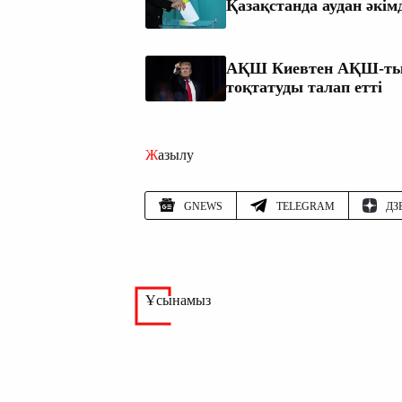
Қазақстанда аудан әкім
АҚШ Киевтен АҚШ-тың
тоқтатуды талап етті
Жазылу
GNEWS
TELEGRAM
ДЗ
Ұсынамыз