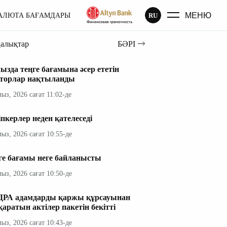
МЕНЮ
RU
АЛЮТА БАҒАМДАРЫ
ңалықтар
БӘРІ
ызда теңге бағамына әсер ететін
торлар нақтыланды
мыз, 2026 сағат 11:02-де
іпкерлер неден қателеседі
мыз, 2026 сағат 10:55-де
ге бағамы неге байланысты
мыз, 2026 сағат 10:50-де
РА адамдарды қаржы құрсауынан
қаратын актілер пакетін бекітті
мыз, 2026 сағат 10:43-де