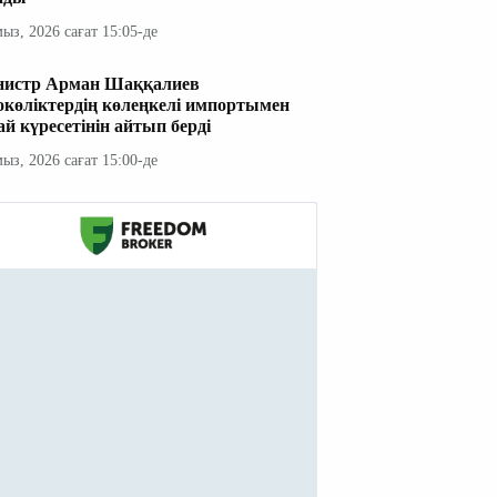
мыз, 2026 сағат 15:05-де
истр Арман Шаққалиев
окөліктердің көлеңкелі импортымен
ай күресетінін айтып берді
мыз, 2026 сағат 15:00-де