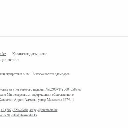
a.kz
— Қазақстандағы және
аңалықтары
ың ақпараттық өнімі 18 жасқа толған адамдарға
ановке на учет сетевого издания №KZ00VPY00046589 от
ыдано Министерством информации и общественного
азахстан Адрес: Алматы, улица Макатаева 127/3, 1
:
+7 (707) 720-20-60
,
sergey@bizmedia.kz
5-55-70
,
erlen@bizmedia.kz