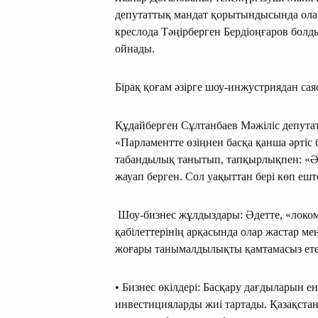
депутаттық мандат қорытындысында олар
креслода Тәңірберген Бердіоңғаров болд
ойнады.
Бірақ қоғам әзірге шоу-инжустриядан са
Құдайберген Сұлтанбаев Мәжіліс депута
«Парламентте өзіңнен басқа қанша әртіс
табандылық танытып, тапқырлықпен: «Әр
жауап берген. Сол уақыттан бері көп е
Шоу-бизнес жұлдыздары: Әдетте, «локомо
қабілеттерінің арқасында олар жастар м
жоғары танымалдылықты қамтамасыз ете
• Бизнес өкілдері: Басқару дағдыларын е
инвестицияларды жиі тартады. Қазақстан