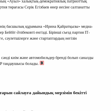
ованың «Ауыл» халықтық-демократиялық патриоттық
тия төрағасы Серік Егізбаев өнер иесіне салтанатты
зінің басшылық құрамына «Ирина Қайратқызы» медиа-
 Бейбіт Әлібековті енгізді. Бірінші съезд партия ІТ-
е, сәулетшілерге және стартаптардың негізін
, сәнді киім және автомобильдер бренді болып саналды
P таңдаушысы болады.
арын сайлауға дайындық мерзімін бекітті