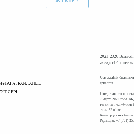
ЖҮКТЕУ
2021-2026
Bizmedi
әлемдегі бизнес ж
Осы желілік басылымн
арналған
МҰРАҒАТ
БАЙЛАНЫС
ЕЖЕЛЕРІ
Свидетельство о пост
2 марта 2022 года. В
развития Республики К
этаж, 32 офис.
Коммерциялық бөлім
Редакция:
+7 (701) 25