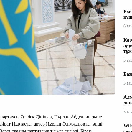
Рыс
күш
6 та
Қар
ауд
тұж
5 та
Баз
5 та
Алм
лиц
5 та
 партиясы Әлібек Дінішев, Нұрлан Абдуллин және
йрат Нұртасты, актер Нұрлан Әлімжановты, әнші
Wil
еронскаяны партиялық тізімге енгізді. Бірақ
сал