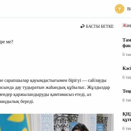
В
 жаңалықтары
Жа
БАСТЫ БЕТКЕ
Там
іре ме?
фак
6 та
Кәс
6 та
не сарапшылар қауымдастығымен бірігуі — сайлауды
арасында дау тудыратын жаһандық құбылыс. Жұлдыздар
Тең
мендер қаржыландыруды қамтамасыз етеді, ал
6 та
заңдылық береді.
ҚНД
құт
6 та