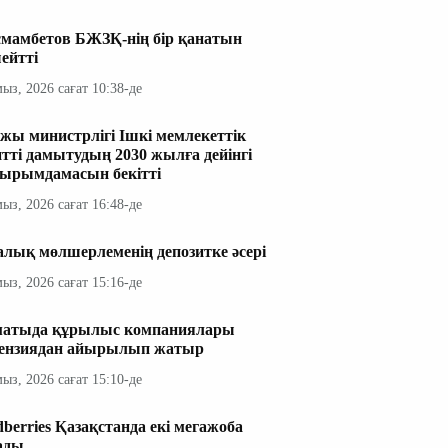
мамбетов БЖЗҚ-нің бір қанатын
ейтті
мыз, 2026 сағат 10:38-де
жы министрлігі Ішкі мемлекеттік
итті дамытудың 2030 жылға дейінгі
ырымдамасын бекітті
мыз, 2026 сағат 16:48-де
алық мөлшерлеменің депозитке әсері
мыз, 2026 сағат 15:16-де
атыда құрылыс компаниялары
ензиядан айырылып жатыр
мыз, 2026 сағат 15:10-де
dberries Қазақстанда екі мегажоба
ады