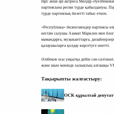
бірі: әнші әрі актриса Мөлдір Әуелбек
партиясына ресми түрде қабылдануы. Пар
түрде партиялық билетті табыс еткен.
«Республика» бизнесмендер партиясы ө
негізін салушы Азамат Марклен мен блогер
мамандарға, музыканттарға, дизайнерлерг
қалаушыларға қолдау көрсетуге ниетті.
Әлібеков осы уақытқа дейін сән-салтанат
және шын мәнінде халықтың алғашқы VI
Тақырыпты жалғастыру:
ОСК құрылтай депутатт