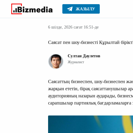
ЖАЗЫЛУ
Қазақстан
Басты
Жаңалықтар
6 шілде, 2026 сағат 16:51-де
Саясат пен шоу-бизнесті Құрылтай бірікт
Султан Даулетов
Журналист
Саясаттың бизнеспен, шоу-бизнеспен жә
жарқын ететін, бірақ саясаттанушылар 
аудиторияның назарын аударады, бизнес
сарапшылар партиялық бағдарламаларға 