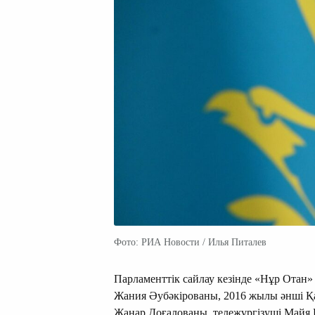
Фото: РИА Новости / Илья Питалев
Парламенттік сайлау кезінде «Нұр Отан»
Жания Әубәкірованы, 2016 жылы әнші Қа
Жанар Доғалованы, тележүргізуші Майя В