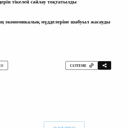
дерін тікелей сайлау тоқтатылды
 экономикалық мүдделеріне шабуыл жасауды
ЕН
СІЛТЕМЕ