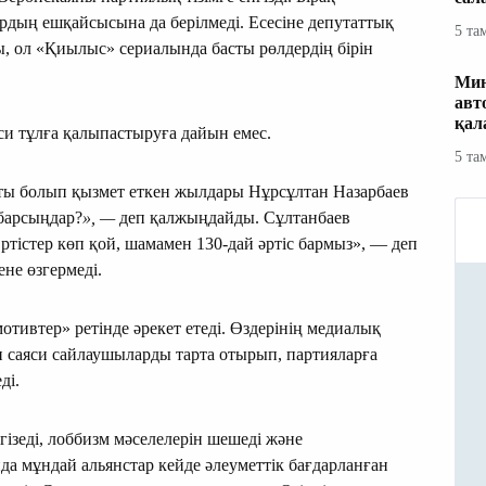
дың ешқайсысына да берілмеді. Есесіне депутаттық
5 та
ы, ол «Қиылыс» сериалында басты рөлдердің бірін
Мин
авт
қал
яси тұлға қалыпастыруға дайын емес.
5 та
ты болып қызмет еткен жылдары Нұрсұлтан Назарбаев
 барсыңдар?
», —
деп қалжыңдайды. Сұлтанбаев
тістер көп қой, шамамен 130-дай әртіс бармыз», — деп
штене өзгермеді.
тивтер» ретінде әрекет етеді. Өздерінің медиалық
ен саяси сайлаушыларды тарта отырып, партияларға
ді.
нгізеді, лоббизм мәселелерін шешеді және
да мұндай альянстар кейде әлеуметтік бағдарланған