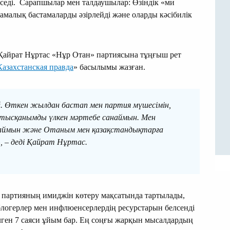
еседі. Сарапшылар мен талдаушылар: Өзіндік «ми
амалық бастамаларды әзірлейді және оларды кәсібилік
айрат Нұртас «Нұр Отан» партиясына тұңғыш рет
Казахстанская правда
» басылымы жазған.
. Өткен жылдан бастап мен партия мүшесімін,
атысқанымды үлкен мәртебе санаймын. Мен
аймын және Отаным мен қазақстандықтарға
, – деді Қайрат Нұртас.
е партияның имиджін көтеру мақсатында тартылады,
блогерлер мен инфлюенсерлердің ресурстарын белсенді
елген 7 саяси ұйым бар. Ең соңғы жарқын мысалдардың