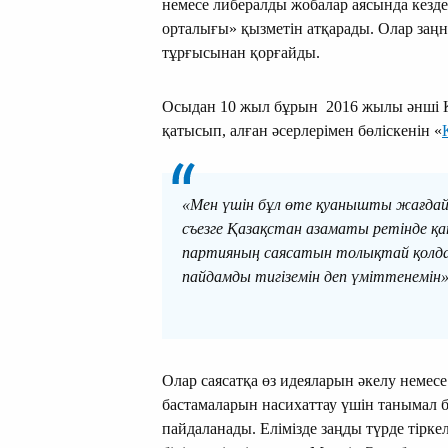
немесе либералды жобалар аясында кезд
орталығы» қызметін атқарады. Олар заңн
тұрғысынан қорғайды.
Осыдан 10 жыл бұрын 2016 жылы әнші Қ
қатысып, алған әсерлерімен бөліскенін «
«Мен үшін бұл өте қуанышты жағдай
cъезге Қазақстан азаматы ретінде қ
партияның саясатын толықтай қолд
пайдамды тигіземін деп үміттенемін»
Олар саясатқа өз идеяларын әкелу немес
бастамаларын насихаттау үшін танымал 
пайдаланады. Елімізде заңды түрде тірк