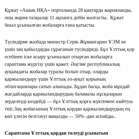
Құжат «Ашық НҚА» порталында 28 қаңтарда жарияланды,
оны жария талқылау 11 ақпанға дейін жалғасты. Құжат
биыл ұсынылған жобаларға ғана қатысты.
Түсіндірме жазбада министр Серік Жұманғарин ҰЭМ не
үшін заң қабылдауды сұрағанын түсіндіреді. Бұл Ұлттық қор
есебінен іске асыру ұсынылып отырған жобаларға
сараптама жүргізу үшін қажет. Әңгіме республикалық
ауқымдағы жобалар туралы болып отыр, оларды
қаржыландыру үшін Ұлттық әл-ауқат қорының
облигациялары сатып алынады. Бұдан басқа, жоба мұндай
жағдайларда қаржыландырудың баламалы нұсқаларын
зерделеуді көздейді — бұл Ұлттық қорға жүктемені азайтуы
тиіс.Заң жобасының Ұлттық қордан қаржыландырудың ең
көп үлесін белгілеуі маңызды — 50% -дан аспайды..
Сараптама Ұлттық қордан төлеуді ұсынатын