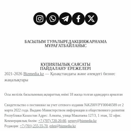
БАСЫЛЫМ ТУРАЛЫ
РЕДАКЦИЯ
ЖАРНАМА
МҰРАҒАТ
БАЙЛАНЫС
ҚҰПИЯЛЫЛЫҚ САЯСАТЫ
ПАЙДАЛАНУ ЕРЕЖЕЛЕРІ
2021-2026
Bizmedia.kz
— Қазақстандағы және әлемдегі бизнес
жаңалықтары
Осы желілік басылымның ақпараттық өнімі 18 жасқа толған адамдарға арналған
Свидетельство о постановке на учет сетевого издания №KZ00VPY00046589 от 2
марта 2022 года. Выдано Министерством информации и общественного развития
Республики Казахстан Адрес: Алматы, улица Макатаева 127/3, 1 этаж, 32 офис.
Коммерциялық бөлім:
+7 (707) 720-20-60
,
sergey@bizmedia.kz
Редакция:
+7 (701) 255-55-70
,
erlen@bizmedia.kz