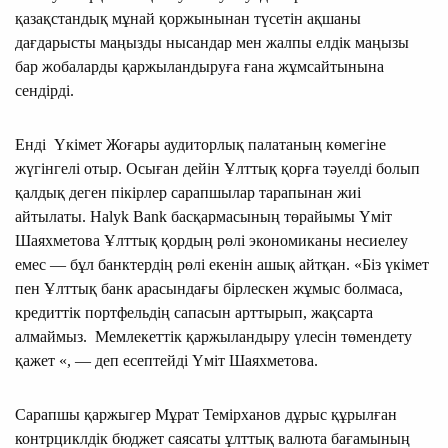
қазақстандық мұнай қоржынынан түсетін ақшаны
дағдарысты маңызды нысандар мен жалпы елдік маңызы
бар жобаларды қаржыландыруға ғана жұмсайтынына
сендірді.
Енді Үкімет Жоғары аудиторлық палатаның көмегіне
жүгінгелі отыр. Осыған дейін Ұлттық қорға тәуелді болып
қалдық деген пікірлер сарапшылар тарапынан жиі
айтылаты. Halyk Bank басқармасының төрайымы Үміт
Шаяхметова Ұлттық қордың рөлі экономиканы несиелеу
емес — бұл банктердің рөлі екенін ашық айтқан. «Біз үкімет
пен Ұлттық банк арасындағы бірлескен жұмыс болмаса,
кредиттік портфельдің сапасын арттырып, жақсарта
алмаймыз. Мемлекеттік қаржыландыру үлесін төмендету
қажет «, — деп есептейді Үміт Шаяхметова.
Сарапшы қаржыгер Мұрат Темірханов дұрыс құрылған
контрциклдік бюджет саясаты ұлттық валюта бағамының