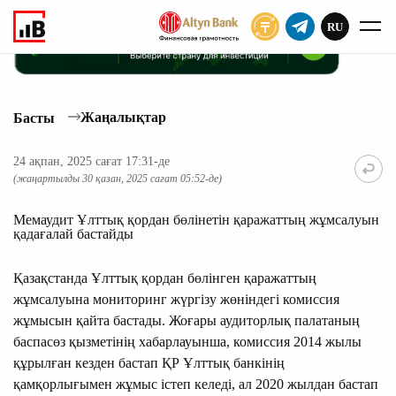
RU
ЖАЗЫЛУ
Жаңалықтар
Басты
24 ақпан, 2025 сағат 17:31-де
(жаңартылды 30 қазан, 2025 сағат 05:52-де)
Мемаудит Ұлттық қордан бөлінетін қаражаттың жұмсалуын
қадағалай бастайды
Қазақстанда Ұлттық қордан бөлінген қаражаттың
жұмсалуына мониторинг жүргізу жөніндегі комиссия
жұмысын қайта бастады. Жоғары аудиторлық палатаның
баспасөз қызметінің хабарлауынша, комиссия 2014 жылы
құрылған кезден бастап ҚР Ұлттық банкінің
қамқорлығымен жұмыс істеп келеді, ал 2020 жылдан бастап