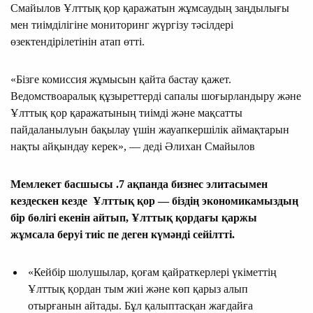
Смайылов Ұлттық қор қаражатын жұмсаудың заңдылығы
мен тиімділігіне мониторинг жүргізу тәсілдері
өзектендірілетінін атап өтті.
«Бізге комиссия жұмысын қайта бастау қажет.
Ведомствоаралық құзыреттерді сапалы шоғырландыру және
Ұлттық қор қаражатының тиімді және мақсатты
пайдаланылуын бақылау үшін жауапкершілік аймақтарын
нақты айқындау керек», — деді Әлихан Смайылов
Мемлекет басшысы .7 ақпанда бизнес элитасымен
кездескен кезде
Ұлттық қор — біздің экономикамыздың
бір бөлігі
екенін айтып, Ұлттық қордағы қаржы
жұмсала беруі тиіс пе деген күмәнді сейілтті.
«Кейбір шолушылар, қоғам қайраткерлері үкіметтің
Ұлттық қордан тым жиі және көп қарыз алып
отырғанын айтады. Бұл қалыптасқан жағдайға