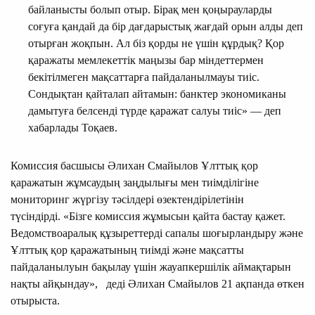
байланысты болып отыр. Бірақ мен қоңырауларды
соғуға қандай да бір дағдарыстық жағдай орын алды деп
отырған жоқпын. Ал біз қорды не үшін құрдық? Қор
қаражаты мемлекеттік маңызы бар міндеттермен
бекітілмеген мақсаттарға пайдаланылмауы тиіс.
Сондықтан қайталап айтамын: банктер экономиканы
дамытуға белсенді түрде қаражат салуы тиіс» — деп
хабарлады Тоқаев.
Комиссия басшысы Әлихан Смайылов Ұлттық қор
қаражатын жұмсаудың заңдылығы мен тиімділігіне
мониторинг жүргізу тәсілдері өзектендірілетінін
түсіндірді. «Бізге комиссия жұмысын қайта бастау қажет.
Ведомствоаралық құзыреттерді сапалы шоғырландыру және
Ұлттық қор қаражатының тиімді және мақсатты
пайдаланылуын бақылау үшін жауапкершілік аймақтарын
нақты айқындау», деді Әлихан Смайылов 21 ақпанда өткен
отырыста.