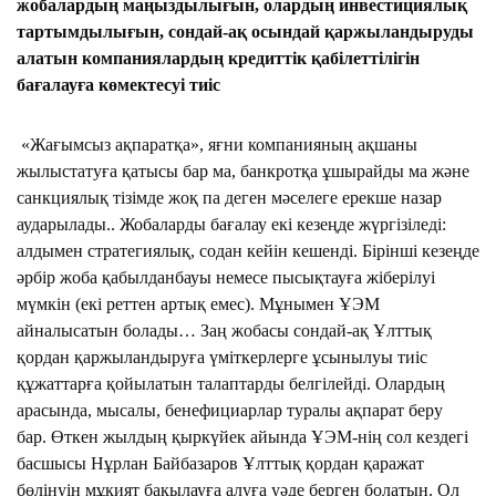
жобалардың маңыздылығын, олардың инвестициялық
тартымдылығын, сондай-ақ осындай қаржыландыруды
алатын компаниялардың кредиттік қабілеттілігін
бағалауға көмектесуі тиіс
«Жағымсыз ақпаратқа», яғни компанияның ақшаны
жылыстатуға қатысы бар ма, банкротқа ұшырайды ма және
санкциялық тізімде жоқ па деген мәселеге ерекше назар
аударылады.. Жобаларды бағалау екі кезеңде жүргізіледі:
алдымен стратегиялық, содан кейін кешенді. Бірінші кезеңде
әрбір жоба қабылданбауы немесе пысықтауға жіберілуі
мүмкін (екі реттен артық емес). Мұнымен ҰЭМ
айналысатын болады… Заң жобасы сондай-ақ Ұлттық
қордан қаржыландыруға үміткерлерге ұсынылуы тиіс
құжаттарға қойылатын талаптарды белгілейді. Олардың
арасында, мысалы, бенефициарлар туралы ақпарат беру
бар. Өткен жылдың қыркүйек айында ҰЭМ-нің сол кездегі
басшысы Нұрлан Байбазаров Ұлттық қордан қаражат
бөлінуін мұқият бақылауға алуға уәде берген болатын. Ол