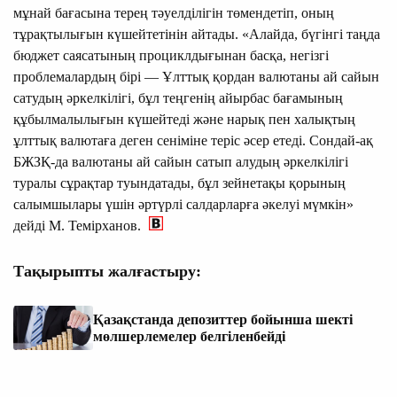
мұнай бағасына терең тәуелділігін төмендетіп, оның
тұрақтылығын күшейтетінін айтады. «Алайда, бүгінгі таңда
бюджет саясатының проциклдығынан басқа, негізгі
проблемалардың бірі — Ұлттық қордан валютаны ай сайын
сатудың әркелкілігі, бұл теңгенің айырбас бағамының
құбылмалылығын күшейтеді және нарық пен халықтың
ұлттық валютаға деген сеніміне теріс әсер етеді. Сондай-ақ
БЖЗҚ-да валютаны ай сайын сатып алудың әркелкілігі
туралы сұрақтар туындатады, бұл зейнетақы қорының
салымшылары үшін әртүрлі салдарларға әкелуі мүмкін»
дейді М. Темірханов.
Тақырыпты жалғастыру:
Қазақстанда депозиттер бойынша шекті
мөлшерлемелер белгіленбейді