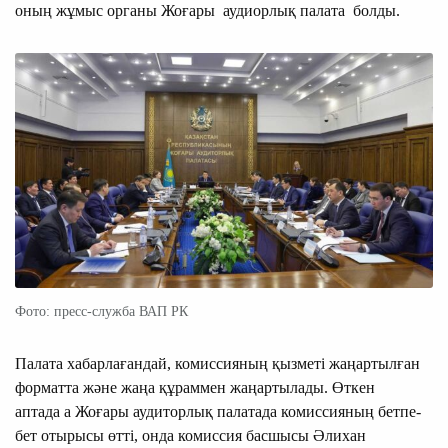
оның жұмыс органы Жоғары аудиорлық палата болды.
Фото: пресс-служба ВАП РК
Палата хабарлағандай, комиссияның қызметі жаңартылған
форматта және жаңа құраммен жаңартылады. Өткен
аптада а Жоғары аудиторлық палатада комиссияның бетпе-
бет отырысы өтті, онда комиссия басшысы Әлихан