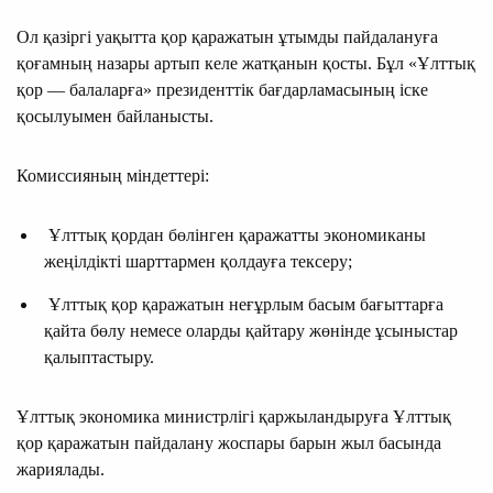
Ол қазіргі уақытта қор қаражатын ұтымды пайдалануға
қоғамның назары артып келе жатқанын қосты. Бұл «Ұлттық
қор — балаларға» президенттік бағдарламасының іске
қосылуымен байланысты.
Комиссияның міндеттері:
Ұлттық қордан бөлінген қаражатты экономиканы
жеңілдікті шарттармен қолдауға тексеру;
Ұлттық қор қаражатын неғұрлым басым бағыттарға
қайта бөлу немесе оларды қайтару жөнінде ұсыныстар
қалыптастыру.
Ұлттық экономика министрлігі қаржыландыруға Ұлттық
қор қаражатын пайдалану жоспары барын жыл басында
жариялады.