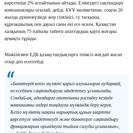
көрсеткіші 2% аспайтынын айтады. Еліміздегі сақтандыру
компаниялары осылай, дейді. БҰҰ мәліметінше, соңғы 20
жылда дүниежүзінде жер сілкінісі, су тасқыны,
құрғақшылық пен дауыл саны екі есе өскен. Қазақстан
халқының 75 пайызы табиғи апаттардың қаупі жоғары
аумақта тұрады.
Мәжілісмен ЕДБ қазақстандықтарға тиімсіз жағдай жасап
отыр деп есептейді.
«Банктерді кепіл мүлікті қарыз алушыларға аудармай,
өз есебінен сақтандыруға міндеттеу ұсынылады.
Сондай-ақ, адамдарға ипотеканы рәсімдеу кезінде
компанияны өздері таңдауға мүмкіндік беру керек.
Кепіл мүліктің нақты нарықтық құнын шартта
көрсетуге міндеттеуді және банктерге сақтандыру
функцияларын орындауға тыйым салуды ұсынамын»,