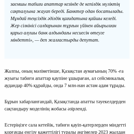
заемшы табиғи апаттар кезiнде де кепiлдiк мүлiктiң
сақталуына жауап бередi. Банктер одан босатылады.
Мұндай теңсіздік әділдік қағидатына қайшы келеді.
Жер сілкінісі салдарынан тұрғын үйінен айырылған
қарыз алушы банк алдындағы несиесін өтеуге
міндетті», — деп жалғастырды депутат.
Жалпы, оның мәліметінше, Қазақстан аумағының 70% -ға
жуығы табиғи апаттар қаупіне ұшыраған, ал сейсмикалық
аудандар 40% құрайды, онда 7 млн-нан астам адам тұрады.
Бұрын хабарланғандай, Қазақстанда апатты тәуекелдерден
сақтандыру моделінің жобасы әзірленді.
Естеріңізге сала кетейік, табиғи қауіп-қатерлерден міндетті
қорғауды енгізу қажеттілігі туралы әңгімелер 2023 жылдан