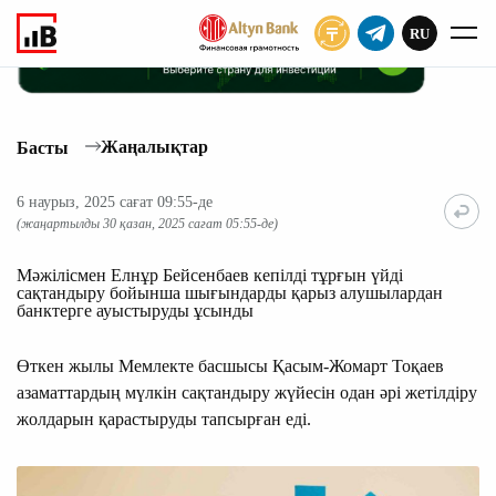
RU
ЖАЗЫЛУ
Жаңалықтар
Басты
6 наурыз, 2025 сағат 09:55-де
(жаңартылды 30 қазан, 2025 сағат 05:55-де)
Мәжілісмен Елнұр Бейсенбаев кепілді тұрғын үйді
сақтандыру бойынша шығындарды қарыз алушылардан
банктерге ауыстыруды ұсынды
Өткен жылы Мемлекте басшысы Қасым-Жомарт Тоқаев
азаматтардың мүлкін сақтандыру жүйесін одан әрі жетілдіру
жолдарын қарастыруды тапсырған еді.