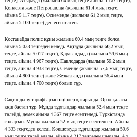
теңге), Атырауда (жылына 64 мың теңге айына 5 767 теңге),
Қонаевта және Петропавлда (жылына 61,4 мың теңге,
айына 5 117 теңге), Өскеменде (жылына 61,2 мың теңге,
айына 5 100 теңге) деп есептелген.
Қостанайда полис құны жылына 60,4 мың теңге болса,
айына 5 033 теңгеден келеді. Ақтауда (жылына 60,2 мың
теңге, айына 5 017 теңге), Қарағандыда (жылына 59,6 мың
теңге, айына 4 967 теңге), Павлодарда (жылына 59,2 мың
теңге, айына 4 933 теңге), Семейде (жылына 57,6 мың теңге,
айына 4 800 теңге) және Жезқазғанда (жылына 56,4 мың
теңге, айына 4 700 теңге) болып тұр.
Сақтандыру тарифі арзан өңірлер қатарында Орал қаласы
кқш бастап тұр. Мұнда тұрғындар жылына 52,4 мың теңге
төлейді, демек айына 4 367 теңге есептеледі. Түркістанда
сәл арзан. Мұнда жылына 52 мың теңге есептелген. Айына
4 333 теңгеден келеді. Көкшетауда тұрғындар жылына 50,6
мың теңге төлей алады, айына 4 217 теңгеден шығады. Ал