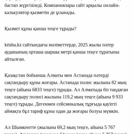
бастап жүргізіледі. Компаниялары сайт арқылы онлайн-
калькулятор қызметін де ұсынады.
Қызмет құны қанша теңге тұрады?
krisha.kz сайтындағы мәліметтерде, 2025 жылы пәтер
ауданының орташа шаршы метрі қанша теңге тұратыны
айтылған.
Қазақстан бойынша Алматы мен Астанада пәтерді
сақтандыру құны жоғары. Астанада полис жылына 82 мың
теңге (айына 6833 теңге) тұрады. Ал Алматыда біз таңдаған
сақтандыру полисі жылына 119,2 мың теңге (айына 9 933
теңге) тұрады. Дегенмен сейсмикалық тұрғыда қауіпті
аймақта бұл тариф құны одан да жоғары болуы мүмкін.
Ал Шымкентте (жылына 69,2 мың теңге, айына 5 767