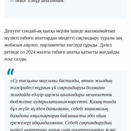
— дейді Елнұр Бейсенбаев.
Депутат сондай-ақ қысқа мерзім ішінде жылжымайтын
мүлікті табиғи апаттардан міндетті сақтандыру туралы заң
жобасын әзірлеп, парламентке енгізуді сұрады. Дәлел
ретінде ол 2024 жылғы табиғи апатқа қатысты жағдайды
еске салды.
«Су тасқыны маусымы басталды, өткен жылдың
тәжірибесі тұрғын үй сақтандыруы болмаған
жағдайда едәуір қаржы шығындары мемлекеттік
бюджетке аударылатынын көрсетті. Қазақстанда
бұл жүйе мүлдем дамымаған, себебі заңнамалық
базадағы олқылықтарға байланысты әділ ойын
ережелері айқындалмаған. Себебі сақтандырудың
қазіргі шарттары халық үшін ауыртпалықты және