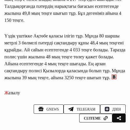
Талдықорғанда пәтердің нарықтағы бағасын есептегенде
жылына 49,8 мың теңге шығып тұр. Бұл дегеніміз айына 4
150 теңге.
Үздік үштікке Ақтөбе қаласы ілігіп тұр. Мұнда 80 шаршы
метрлі 3 бөлмелі пәтерді сақтандыру құны 48,4 мың теңгені
құрайды. Ай сайын есептегенде 4 033 теңге болады. Таразда
полис үшін жылына 48 мың теңге төлеу қажет болады.
Айына есептегенде 4 мың теңге шығады. Ең арзан
сақтандыру полисі Қызылорда қаласында болып тұр. Мұнда
жылына 39 мың теңге, айына 3250 теңге шығып тұр.
Жазылу
GNEWS
TELEGRAM
ДЗЕН
СІЛТЕМЕ