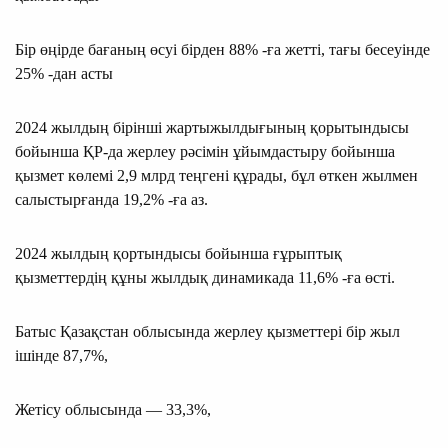
Бір өңірде бағаның өсуі бірден 88% -ға жетті, тағы бесеуінде
25% -дан асты
2024 жылдың бірінші жартыжылдығының қорытындысы
бойынша ҚР-да жерлеу рәсімін ұйымдастыру бойынша
қызмет көлемі 2,9 млрд теңгені құрады, бұл өткен жылмен
салыстырғанда 19,2% -ға аз.
2024 жылдың қортындысы бойынша ғұрыптық
қызметтердің құны жылдық динамикада 11,6% -ға өсті.
Батыс Қазақстан облысында жерлеу қызметтері бір жыл
ішінде 87,7%,
Жетісу облысында — 33,3%,