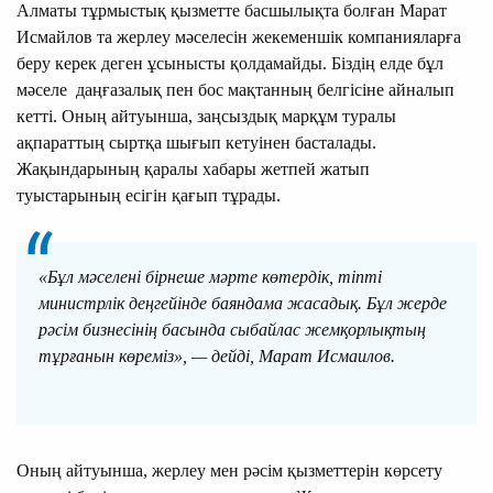
Алматы тұрмыстық қызметте басшылықта болған Марат
Исмайлов та жерлеу мәселесін жекеменшік компанияларға
беру керек деген ұсынысты қолдамайды. Біздің елде бұл
мәселе даңғазалық пен бос мақтанның белгісіне айналып
кетті. Оның айтуынша, заңсыздық марқұм туралы
ақпараттың сыртқа шығып кетуінен басталады.
Жақындарының қаралы хабары жетпей жатып
туыстарының есігін қағып тұрады.
«Бұл мәселені бірнеше мәрте көтердік, тіпті
министрлік деңгейінде баяндама жасадық. Бұл жерде
рәсім бизнесінің басында сыбайлас жемқорлықтың
тұрғанын көреміз», — дейді, Марат Исмаилов.
Оның айтуынша, жерлеу мен рәсім қызметтерін көрсету