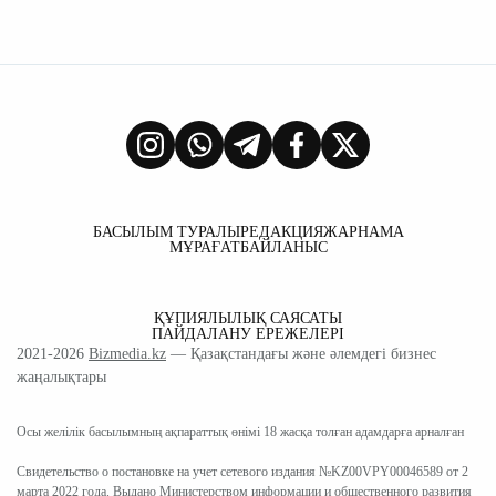
БАСЫЛЫМ ТУРАЛЫ
РЕДАКЦИЯ
ЖАРНАМА
МҰРАҒАТ
БАЙЛАНЫС
ҚҰПИЯЛЫЛЫҚ САЯСАТЫ
ПАЙДАЛАНУ ЕРЕЖЕЛЕРІ
2021-2026
Bizmedia.kz
— Қазақстандағы және әлемдегі бизнес
жаңалықтары
Осы желілік басылымның ақпараттық өнімі 18 жасқа толған адамдарға арналған
Свидетельство о постановке на учет сетевого издания №KZ00VPY00046589 от 2
марта 2022 года. Выдано Министерством информации и общественного развития