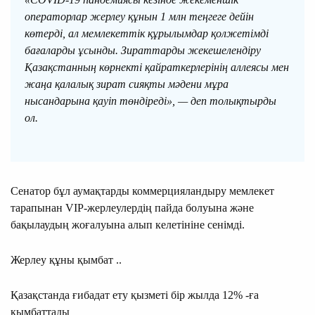
операторлар жерлеу құнын 1 млн теңгеге дейін
көтерді, ал мемлекеттік құрылымдар қолжетімді
бағаларды ұсынды. Зираттарды жекешелендіру
Қазақстанның көрнекті қайраткерлерінің аллеясы мен
жаңа қалалық зират сияқты мәдени мұра
нысандарына қауіп төндіреді», — деп толықтырды
ол.
Сенатор бұл аумақтарды коммерцияландыру мемлекет
тарапынан VIP-жерлеулердің пайда болуына және
бақылаудың жоғалуына алып келетініне сенімді.
Жерлеу құны қымбат ..
Қазақстанда ғибадат ету қызметі бір жылда 12% -ға
қымбаттады