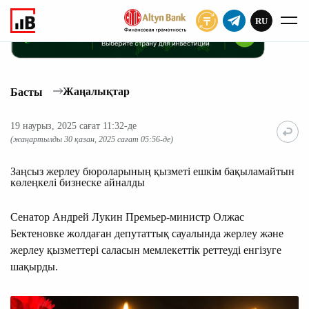
RU
ЖАЗЫЛУ
Жаңалықтар
Басты
19 наурыз, 2025 сағат 11:32-де
(жаңартылды 30 қазан, 2025 сағат 05:56-де)
Заңсыз жерлеу бюроларының қызметі ешкім бақыламайтын
көлеңкелі бизнеске айналды
Сенатор Андрей Лукин Премьер-министр Олжас
Бектеновке жолдаған депутаттық сауалында жерлеу және
жерлеу қызметтері саласын мемлекеттік реттеуді енгізуге
шақырды.