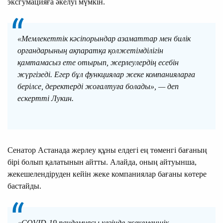
эксгумацияға әкелуі мүмкін.
«Мемлекеттік кәсіпорындар азаматтар мен билік
органдарының ақпаратқа қолжетімділігін
қамтамасыз ете отырып, жерлеулердің есебін
жүргізеді. Егер бұл функциялар жеке компанияларға
берілсе, деректерді жоғалтуға болады», — деп
ескертті Лукин.
Сенатор Астанада жерлеу құны елдегі ең төменгі бағаның
бірі болып қалатынын айтты. Алайда, оның айтуынша,
жекешелендіруден кейін жеке компаниялар бағаны көтере
бастайды.
«COVID-19 пандемиясы кезінде жекеменшік