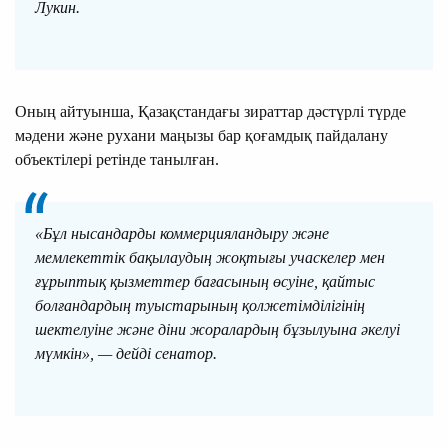
Лукин.
Оның айтуынша, Қазақстандағы зираттар дәстүрлі түрде
мәдени және рухани маңызы бар қоғамдық пайдалану
объектілері ретінде танылған.
«Бұл нысандарды коммерцияландыру және
мемлекеттік бақылаудың жоқтығы учаскелер мен
ғұрыптық қызметтер бағасының өсуіне, қайтыс
болғандардың туыстарының қолжетімділігінің
шектелуіне және діни жоралардың бұзылуына әкелуі
мүмкін», — дейді сенатор.