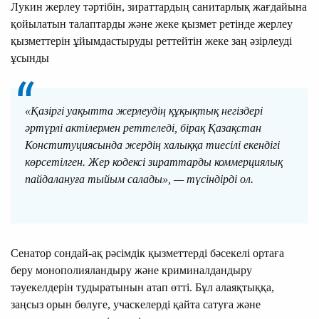
Лукин жерлеу тәртібін, зираттардың санитарлық жағдайына
қойылатын талаптарды және жеке қызмет ретінде жерлеу
қызметтерін ұйымдастыруды реттейтін жеке заң әзірлеуді
ұсынды
«Қазіргі уақытта жерлеудің құқықтық негіздері
әртүрлі актілермен реттеледі, бірақ Қазақстан
Конституциясында жердің халыққа тиесілі екендігі
көрсетілген. Жер кодексі зираттарды коммерциялық
пайдалануға тыйым салады», — түсіндірді ол.
Сенатор сондай-ақ рәсімдік қызметтерді бәсекелі ортаға
беру монополияландыру және криминалдандыру
тәуекелдерін тудыратынын атап өтті. Бұл алаяқтыққа,
заңсыз орын бөлуге, учаскелерді қайта сатуға және