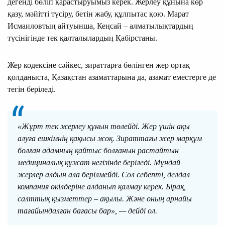
дегенді бөліп қарастыруымыз керек. Жерлеу құнына көр
қазу, мәйітті түсіру, бетін жабу, құлпытас қою. Марат
Исмаиловтың айтуынша, Кеңсай – алматылықтардың
түсінігінде тек қалталылардың Қабірстаны.
Жер кодексіне сәйкес, зираттарға бөлінген жер ортақ
қолданыста, Қазақстан азаматтарына да, азамат еместерге де
тегін беріледі.
«Жұрт тек жерлеу құнын төлейді. Жер үшін ақы
алуға ешкімнің қақысы жоқ. Зираттағы жер марқұм
болған адамның қайтыс болғанын растайтын
медициналық құжат негізінде беріледі. Мұндай
жерлер алдын ала берілмейді. Сол себепті, делдал
компания өкілдеріне алданып қалмау керек. Бірақ,
салттық қызметтер – ақылы. Және оның арнайы
тағайындалған бағасы бар», — дейді ол.