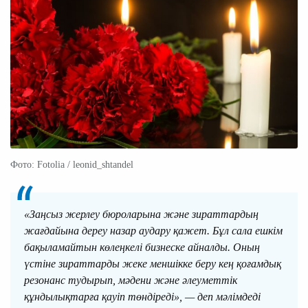
Фото: Fotolia / leonid_shtandel
«Заңсыз жерлеу бюроларына және зираттардың
жағдайына дереу назар аудару қажет. Бұл сала ешкім
бақыламайтын көлеңкелі бизнеске айналды. Оның
үстіне зираттарды жеке меншікке беру кең қоғамдық
резонанс тудырып, мәдени және әлеуметтік
құндылықтарға қауіп төндіреді», — деп мәлімдеді