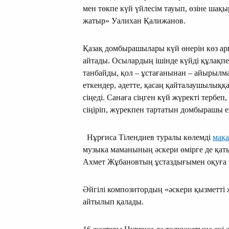
мен төкпе күй үйлесім тауып, өзіне шақы
жатыр» Уалихан Қалижанов.
Қазақ домбырашылары күй өнерін көз арқ
айтады. Осылардың ішінде күйді құлақпен 
танбайды, қол – ұстағанынан – айырылм
еткендер, әдетте, қасаң қайталаушылыққа 
сіңеді. Санаға сіңген күй жүректі тербе
сіңіріп, жүрекпен тартатын домбырашы е
Нұрғиса Тілендиев туралы көлемді
мақ
музыка маманының әскери өмірге де қат
­Ахмет Жұбановтың ұстаздығымен оқуға
Әйгілі композитордың «әскери қызметті 
айтылып қалады.