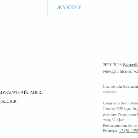
ЖҮКТЕУ
2021-2026
Bizmedi
әлемдегі бизнес ж
Осы желілік басылымн
арналған
МҰРАҒАТ
БАЙЛАНЫС
ЕЖЕЛЕРІ
Свидетельство о пост
2 марта 2022 года. В
развития Республики К
этаж, 32 офис.
Коммерциялық бөлім
Редакция:
+7 (701) 25