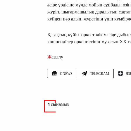
әсіре үрдісіне мүлде мойын сұнбады, өз
жүріп, шығармашылық даралығын сақтап 
күйден нәр алып, жүрегінің үнін күмбір
Қазақтың күйін оркестрлік үлгіде дыбыс
көшпенділер өркениетінің музасын ХХ ғ
Жазылу
GNEWS
TELEGRAM
ДЗ
Ұсынамыз