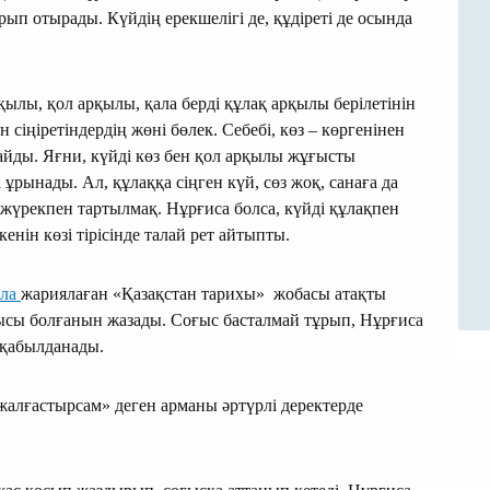
рып отырады. Күйдің ерекшелігі де, құдіреті де осында
ылы, қол арқылы, қала берді құлақ арқылы берілетінін
сіңіретіндердің жөні бөлек. Себебі, көз – көргенінен
айды. Яғни, күйді көз бен қол арқылы жұғысты
ұрынады. Ал, құлаққа сіңген күй, сөз жоқ, санаға да
п, жүрекпен тартылмақ. Нұрғиса болса, күйді құлақпен
кенін көзі тірісінде талай рет айтыпты.
ала
жариялаған «Қазақстан тарихы» жобасы атақты
ысы болғанын жазады. Соғыс басталмай тұрып, Нұрғиса
 қабылданады.
жалғастырсам» деген арманы әртүрлі деректерде