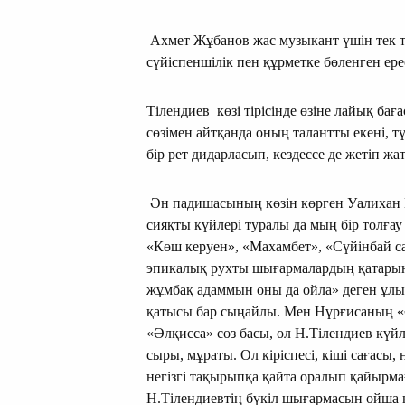
Ахмет Жұбанов жас музыкант үшін тек тә
сүйіспеншілік пен құрметке бөленген ере
Тілендиев көзі тірісінде өзіне лайық ба
сөзімен айтқанда оның талантты екені, тұ
бір рет дидарласып, кездессе де жетіп жа
Ән падишасының көзін көрген Уалихан 
сияқты күйлері туралы да мың бір тол­ға
«Көш керуен», «Махамбет», «Сүйінбай саз
эпикалық рухты шығармалардың қатарына
жұмбақ адаммын оны да ойла» деген ұлы 
қатысы бар сыңайлы. Мен Нұрғисаның «Ә
«Әлқисса» сөз басы, ол Н.Тілендиев күйл
сыры, мұраты. Ол кіріспесі, кіші сағасы,
негізгі тақырыпқа қайта оралып қайырма
Н.Тілендиевтің бүкіл шығармасын ойша қ