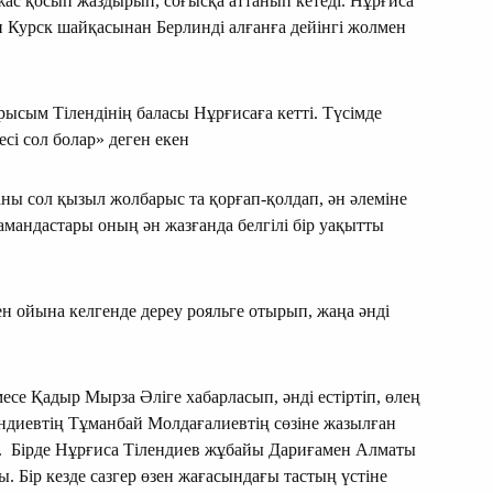
жас қосып жаздырып, соғысқа аттанып кетеді. Нұрғиса
н Курск шайқасынан Берлинді алғанға дейінгі жолмен
ысым Тілендінің баласы Нұрғисаға кетті. Түсімде
есі сол болар» деген екен
ы сол қызыл жолбарыс та қорғап-қолдап, ән әлеміне
амандастары оның ән жазғанда белгілі бір уақытты
ен ойына келгенде дереу рояльге отырып, жаңа әнді
се Қадыр Мырза Әліге хабарласып, әнді естіртіп, өлең
ндиевтің Тұманбай Молдағалиевтің сөзіне жазылған
ен. Бірде Нұрғиса Тілендиев жұбайы Дариғамен Алматы
 Бір кезде сазгер өзен жағасындағы тастың үстіне