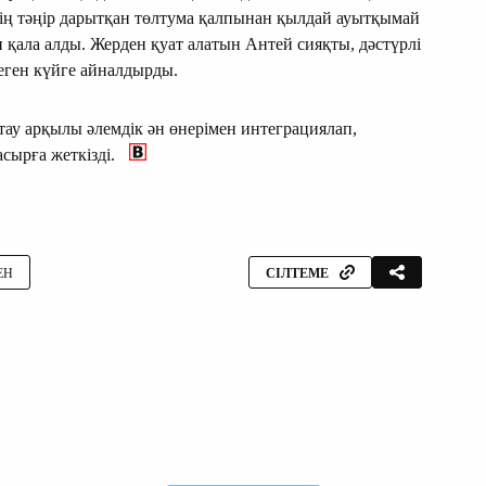
інің тәңір дарытқан төлтума қалпынан қылдай ауытқымай
қала алды. Жерден қуат алатын Антей сияқты, дәстүрлі
леген күйге айналдырды.
тау арқылы әлемдік ән өнерімен интеграциялап,
асырға жеткізді.
ЕН
СІЛТЕМЕ