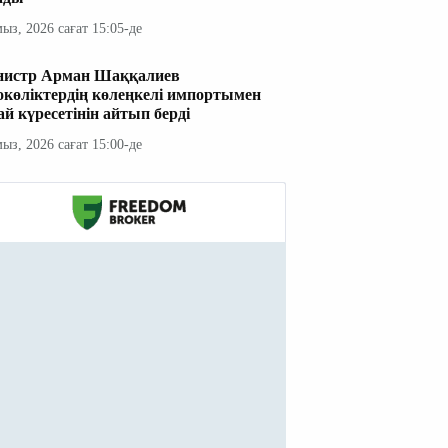
мыз, 2026 сағат 15:05-де
истр Арман Шаққалиев
окөліктердің көлеңкелі импортымен
ай күресетінін айтып берді
мыз, 2026 сағат 15:00-де