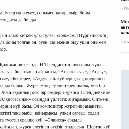
5 та
лімгер ғана емес, сонымен қатар, өмірі бойы
сек досы да болды.
Мин
авт
қал
ғасын алып кеткен ұлы тұлға. Әбдіжәміл Нұрпейісовтің
5 та
ла бойы толған ән, әуен, саз екенін білу үшін онымен
тыр.
Қалижанов кезінде Н.Тілендиевтің шоғырлы жұлдыз
у жазуға болатынын айтыпты, «Ата толғауы», «Аңсау»,
ы», «Бестөре», «Аққу», т.б. күйлері қазақ өнеріндегі
 қосылды. «Жүрегімнің түбіне терең бойла, мен бір
Абай ақынның осы бір сөздері Нұрғиса Тілендиевке де
л­қиссасынан» осындай үйлестік аңғара­мын. Өйткені,
ерінің күй басы. Ол композитор жүрегінің аманаты,
 негізгі тақырыбы, қайырмасы, үлкен сағасы, содан
ға түсетін ерекше күй. «Әлқисса» арқылы
айталап, жүрек елегінен өткізіп отырасың. Шертпе күй