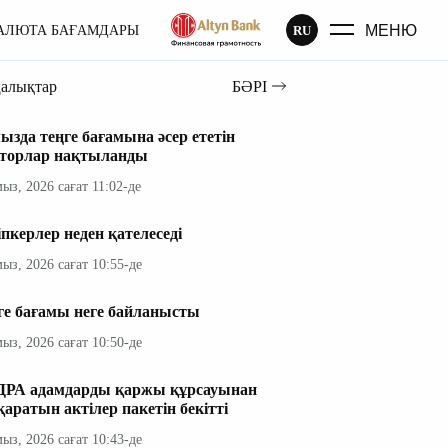
МЕНЮ
RU
АЛЮТА БАҒАМДАРЫ
ңалықтар
БӘРІ
ызда теңге бағамына әсер ететін
торлар нақтыланды
мыз, 2026 сағат 11:02-де
іпкерлер неден қателеседі
мыз, 2026 сағат 10:55-де
ге бағамы неге байланысты
мыз, 2026 сағат 10:50-де
РА адамдарды қаржы құрсауынан
қаратын актілер пакетін бекітті
мыз, 2026 сағат 10:43-де