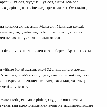
арап: «Куә бол, жұлдыз, Куә бол, айым, Куә бол,
н сөздерін ақын інісіне жаздыртып алады. Осылайша,
на қонаққа ақиық ақын Мұқағали Мақатаев келеді.
ғиса: «Даха, домбырамды берші маған», деп жары
ен «Арман» күйлерін тартып береді.
ды берші маған» атты өлең жазып береді. Артынан сазы
үйінде бір ай жатып, екеуі 32 әнді дүниеге әкеледі.
Алатауыңа», «Мен сендерді іздеймін», «Сөнбейді, әже,
ар. Нұрғиса Тілендиев пен Мұқағали Мақатаевтың
е мені алғайсың».
әдениетіндегі сал серілік дәстүрдің соңғы тұяғы
Ол уақыттың идеологиялық өктемдігіне, ассимиляцияшыл