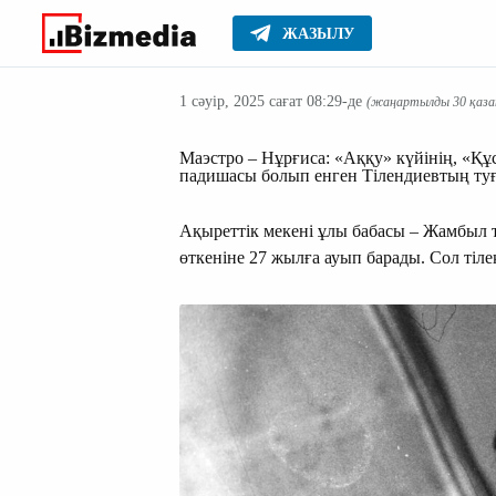
ЖАЗЫЛУ
Жаңалықтар
Басты
1 сәуір, 2025 сағат 08:29-де
(жаңартылды 30 қазан
Маэстро – Нұрғиса: «Аққу» күйінің, «Құс
падишасы болып енген Тілендиевтың ту
Ақыреттік мекені ұлы бабасы – Жамбыл 
өткеніне 27 жылға ауып барады. Сол тіл