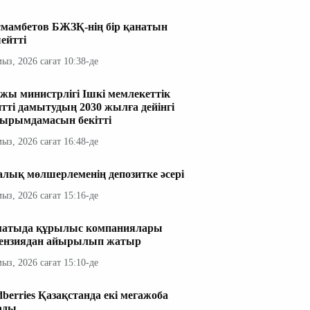
мамбетов БЖЗҚ-нің бір қанатын
ейтті
мыз, 2026 сағат 10:38-де
жы министрлігі Ішкі мемлекеттік
итті дамытудың 2030 жылға дейінгі
ырымдамасын бекітті
мыз, 2026 сағат 16:48-де
алық мөлшерлеменің депозитке әсері
мыз, 2026 сағат 15:16-де
атыда құрылыс компаниялары
ензиядан айырылып жатыр
мыз, 2026 сағат 15:10-де
dberries Қазақстанда екі мегажоба
ады