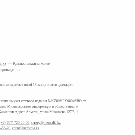
a.kz
— Қазақстандағы және
аңалықтары
ың ақпараттық өнімі 18 жасқа толған адамдарға
ановке на учет сетевого издания №KZ00VPY00046589 от
ыдано Министерством информации и общественного
азахстан Адрес: Алматы, улица Макатаева 127/3, 1
:
+7 (707) 720-20-60
,
sergey@bizmedia.kz
5-55-70
,
erlen@bizmedia.kz