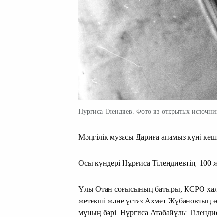
Нургиса Тлендиев. Фото из открытых источни
Мәңгілік музасы Дариға апамыз күні ке
Осы күндері Нұрғиса Тілендиевтің 100 
Ұлы Отан соғысының батыры, КСРО халық
жетекші және ұстаз Ахмет Жұбановтың ө
мұның бәрі Нұрғиса Атабайұлы Тілендиев