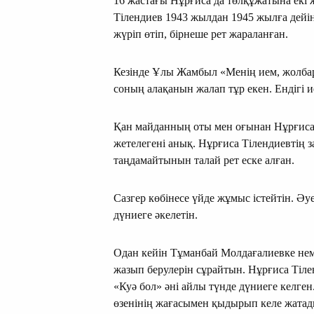
16 жастағы Нұрғиса да төлқұжатына екі 
Тілендиев 1943 жылдан 1945 жылға дейі
жүріп өтіп, бірнеше рет жараланған.
Кезінде Ұлы Жамбыл «Менің ием, жолбар
соның алақанын жалап тұр екен. Ендігі и
Қан майданның оты мен оғынан Нұрғисан
жетелегені анық. Нұрғиса Тілендиевтің з
таңдамайтынын талай рет еске алған.
Сазгер көбінесе үйде жұмыс істейтін. Әу
дүниеге әкелетін.
Одан кейін Тұманбай Молдағалиевке неме
жазып берулерін сұрайтын. Нұрғиса Тіле
«Куә бол» әні айлы түнде дүниеге келг
өзенінің жағасымен қыдырып келе жатады.