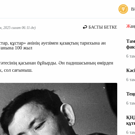
В
Жа
БАСТЫ БЕТКЕ
, 2025 сағат 06:11-де)
Там
тар, құстар» әнінің әуезімен қазақтың тарихына ән
фак
ғанына 100 жыл
6 та
тәтесінің қасынан бұйырды. Ән падишасының өмірден
ек, сол сағыныш.
Кәс
6 та
Тең
6 та
ҚНД
құт
6 та