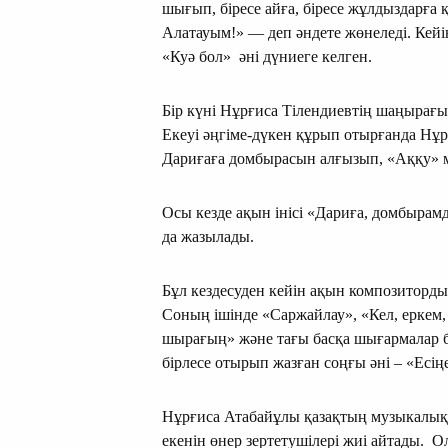
шығып, біресе айға, біресе жұлдыздарға қ
Алатауым!» — деп әндете жөнеледі. Кейі
«Куә бол» әні дүниеге келген.
Бір күні Нұрғиса Тілендиевтің шаңырағы
Екеуі әңгіме-дүкен құрып отырғанда Нұр
Дариғаға домбырасын алғызып, «Аққу» м
Осы кезде ақын інісі «Дариға, домбырам
да жазылады.
Бұл кездесуден кейін ақын композитордың 
Соның ішінде «Саржайлау», «Кел, еркем, 
шырағың» және тағы басқа шығармалар б
бірлесе отырып жазған соңғы әні – «Есің
Нұрғиса Атабайұлы қазақтың музыкалық м
екенін өнер зертетушілері жиі айтады. 