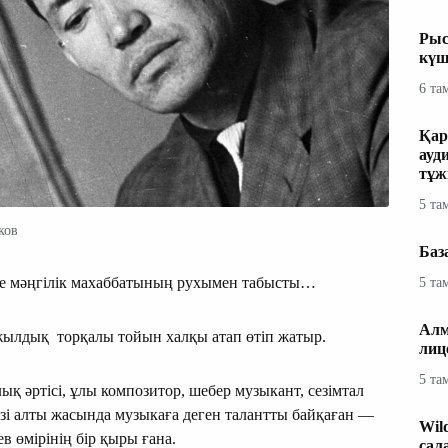
Рыс
күш
6 та
Қар
ауд
тұж
5 та
ков
Баз
ше мәңгілік махаббатының рухымен табысты…
5 та
Алм
жылдық торқалы тойын халқы атап өтіп жатыр.
лиц
5 та
 әртісі, ұлы композитор, шебер музыкант, сезімтал
зі алты жасында музыкаға деген талантты байқаған —
Wil
 өмірінің бір қыры ғана.
сал