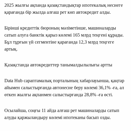
2025 жылғы ақпанда қазақстандықтар ипотекалық несиеге
қарағанда бір жылда алғаш рет көп автокредит алды.
Бірінші кредиттік бюроның мәліметінше, машиналарды
сатып алуға банктік қарыз көлемі 165 млрд теңгені құрады.
Бұл тұрғын үй сегментіне қарағанда 12,3 млрд теңгеге
артық.
Қазақстанда автокредиттер танымалдылылығы артты
Data Hub сараптамалық порталының хабарлауынша, қаңтар
айымен салыстырғанда автонесие беру көлемі 36,1% -ға, ал
өткен жылғы ақпанмен салыстырғанда 28,8% -ға өсті.
Осылайша, соңғы 11 айда алғаш рет машиналарды сатып
алуды қаржыландыру көлемі ипотеканы басып озды.