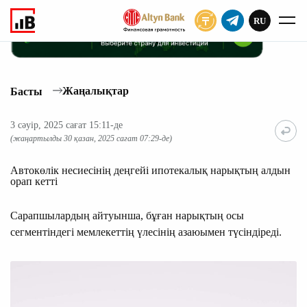
RU
ЖАЗЫЛУ
Жаңалықтар
Басты
3 сәуір, 2025 сағат 15:11-де
(жаңартылды 30 қазан, 2025 сағат 07:29-де)
Автокөлік несиесінің деңгейі ипотекалық нарықтың алдын
орап кетті
Сарапшылардың айтуынша, бұған нарықтың осы
сегментіндегі мемлекеттің үлесінің азаюымен түсіндіреді.