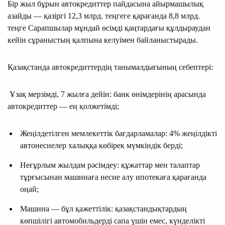
Бір жыл бұрын автокредиттер пайдасына айырмашылық
азайды — қазіргі 12,3 млрд. теңгеге қарағанда 8,8 млрд.
теңге Сарапшылар мұндай өсімді қаңтардағы құлдыраудан
кейін сұраныстың қалпына келуімен байланыстырады.
Қазақстанда автокредиттердің танымалдығының себептері:
Ұзақ мерзімді, 7 жылға дейін: банк өнімдерінің арасында
автокредиттер — ең қолжетімді;
Жеңілдетілген мемлекеттік бағдарламалар: 4% жеңілдікті
автонесиелер халыққа көбірек мүмкіндік берді;
Неғұрлым жылдам рәсімдеу: құжаттар мен талаптар
тұрғысынан машинаға несие алу ипотекаға қарағанда
оңай;
Машина — бұл қажеттілік: қазақстандықтардың
көпшілігі автомобильдерді сапа үшін емес, күнделікті