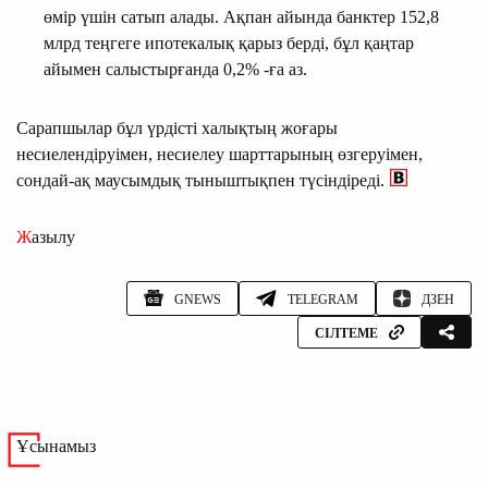
өмір үшін сатып алады. Ақпан айында банктер 152,8
млрд теңгеге ипотекалық қарыз берді, бұл қаңтар
айымен салыстырғанда 0,2% -ға аз.
Сарапшылар бұл үрдісті халықтың жоғары
несиелендіруімен, несиелеу шарттарының өзгеруімен,
сондай-ақ маусымдық тыныштықпен түсіндіреді.
Жазылу
GNEWS
TELEGRAM
ДЗЕН
СІЛТЕМЕ
Ұсынамыз