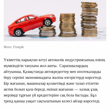
Фото: Freepik
Үкіметтің нарықтан кетуі автокөлік индустриясының өзінің
мүмкіндігін тануына жол ашты. Сарапшылардың
айтуынша, Қазақстанда автокредиттер мен ипотекаларды
беру серпіні экономикадағы жалпы өзгерістерді көрсетеді.
Бір жағынан, машиналар қолжетімді және талап етілетін
актив болып қала береді, екінші жағынан — халық ұзақ
мерзімді тұрғын үй кредиттеріне сақ бола бастады. Бұл
тренд қанша уақыт сақталатынын келесі айлар көрсетеді.