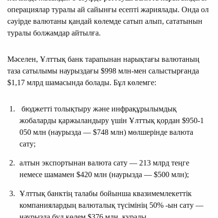
операциялар туралы ай сайынғы есепті жариялады. Онда ол
сәуірде валютаны қандай көлемде сатып алып, сататынын
туралы болжамдар айтылға.
Мәселен, Ұлттық банк тарапынан нарықтағы валютаның
таза сатылымы наурыздағы $998 млн-мен салыстырғанда
$1,17 млрд шамасында болады. Бұл көлемге:
бюджетті толықтыру және инфрақұрылымдық
жобаларды қаржыландыру үшін Ұлттық қордан $950-1
050 млн (наурызда — $748 млн) мөлшерінде валюта
сату;
алтын экспортынан валюта сату — 213 млрд теңге
немесе шамамен $420 млн (наурызда — $500 млн);
Ұлттық банктің талабы бойынша квазимемлекеттік
компаниялардың валюталық түсімінің 50% -ын сату —
наурызда бұл көлем $376 млн. құрады