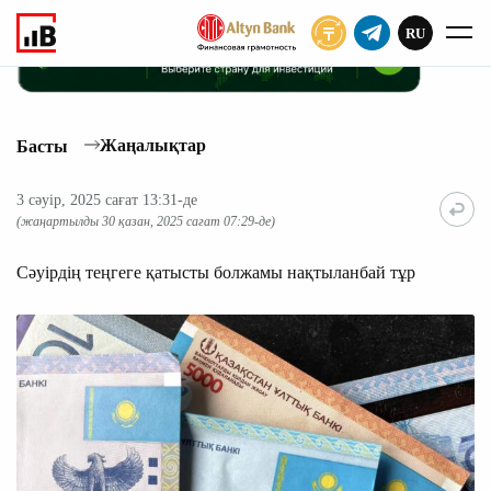
RU
ЖАЗЫЛУ
Жаңалықтар
Басты
3 сәуір, 2025 сағат 13:31-де
(жаңартылды 30 қазан, 2025 сағат 07:29-де)
Сәуірдің теңгеге қатысты болжамы нақтыланбай тұр