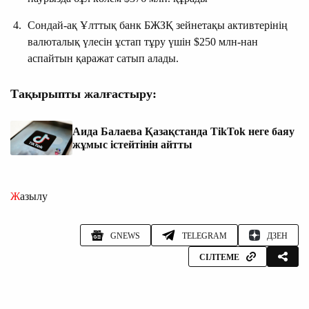
Сондай-ақ Ұлттық банк БЖЗҚ зейнетақы активтерінің
валюталық үлесін ұстап тұру үшін $250 млн-нан
аспайтын қаражат сатып алады.
Тақырыпты жалғастыру:
Аида Балаева Қазақстанда TikTok неге баяу
жұмыс істейтінін айтты
Жазылу
GNEWS
TELEGRAM
ДЗЕН
СІЛТЕМЕ