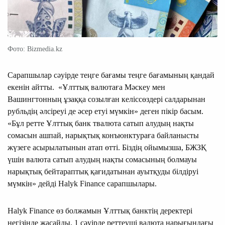
Фото: Bizmedia.kz
Сарапшылар сәуірде теңге бағамы теңге бағамының қандай
екенін айтты. «Ұлттық валютаға Мәскеу мен
Вашингтонның ұзаққа созылған келіссөздері салдарынан
рубльдің әлсіреуі де әсер етуі мүмкін» деген пікір басым.
«Бұл ретте Ұлттық банк твалюта сатып алудың нақты
сомасын ашпай, нарықтық конъюнктураға байланысты
жүзеге асырылатынын атап өтті. Біздің ойымызша, БЖЗҚ
үшін валюта сатып алудың нақты сомасының болмауы
нарықтық бейтараптық қағидатынан ауытқуды білдіруі
мүмкін» дейді Halyk Finance сарапшылары.
Halyk Finance өз болжамын Ұлттық банктің деректері
негізінде жасайды. 1 сәуірде реттеуші валюта нарығындағы