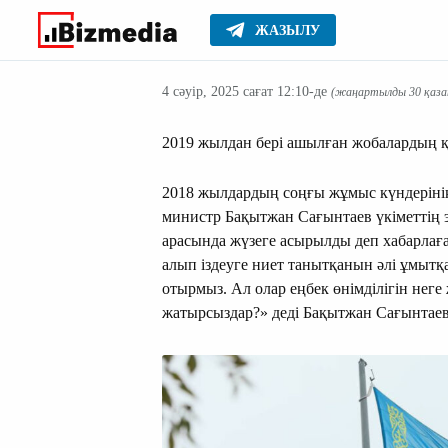
ЖАЗЫЛУ
Жаңалықтар
Басты
4 сәуір, 2025 сағат 12:10-де
(жаңартылды 30 қазан
2019 жылдан бері ашылған жобалардың қа
2018 жылдардың соңғы жұмыс күндерінің б
министр Бақытжан Сағынтаев үкіметтің
арасында жүзеге асырылды деп хабарла
алып іздеуге ниет танытқанын әлі ұмыт
отырмыз. Ал олар еңбек өнімділігін нег
жатырсыздар?» деді Бақытжан Сағынтаев