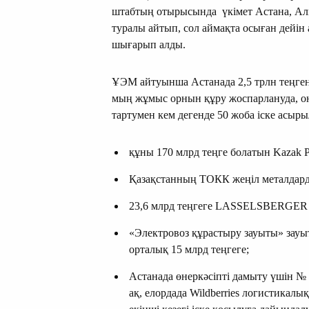
штабтың отырысында үкімет Астана, Ал
туралы айтып, сол аймақта осыған дейін
шығарып алды.
ҰЭМ айтуынша Астанада 2,5 трлн теңген
мың жұмыс орнын құру жоспарлануда, он
тартумен кем дегенде 50 жоба іске асыр
құны 170 млрд теңге болатын Kazak P
Қазақстанның ТОКК жеңіл металдардан
23,6 млрд теңгеге LASSELSBERGER қ
«Электровоз құрастыру зауыты» зауы
орталық 15 млрд теңгеге;
Астанада өнеркәсіпті дамыту үшін №
ақ, елордада Wildberries логистикал