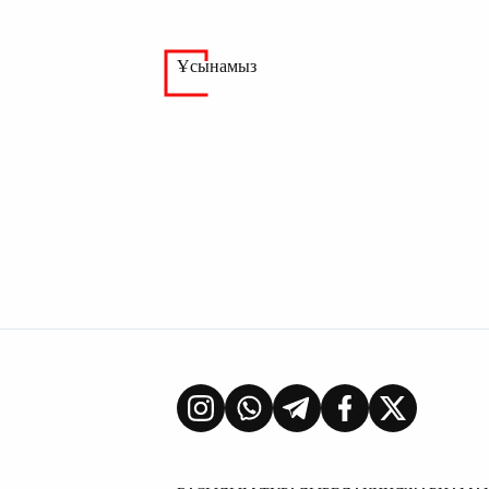
Ұсынамыз