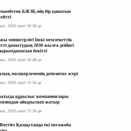
мамбетов БЖЗҚ-нің бір қанатын
ейтті
мыз, 2026 сағат 10:38-де
жы министрлігі Ішкі мемлекеттік
итті дамытудың 2030 жылға дейінгі
ырымдамасын бекітті
мыз, 2026 сағат 16:48-де
алық мөлшерлеменің депозитке әсері
мыз, 2026 сағат 15:16-де
атыда құрылыс компаниялары
ензиядан айырылып жатыр
мыз, 2026 сағат 15:10-де
dberries Қазақстанда екі мегажоба
ады