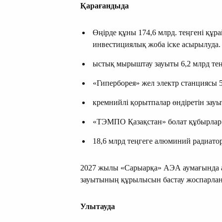
Қарағандыда
Өңірде құны 174,6 млрд. теңгені құ
инвестициялық жоба іске асырылуда.
ыстық мырыштау зауыты 6,2 млрд тең
«Гиперборея» жел электр станциясы 5
кремнийлі қорытпалар өндіретін зауы
«ТЭМПО Қазақстан» болат құбырлар ө
18,6 млрд теңгеге алюминий радиатор
2027 жылы «Сарыарқа» АЭА аумағында ар
зауытының құрылысын бастау жоспарла
Улытау
да