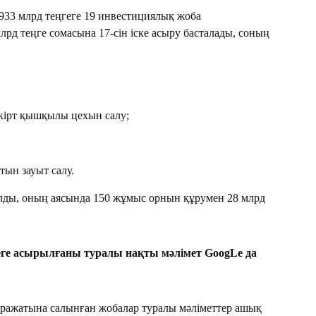
33 млрд теңгеге 19 инвестициялық жоба
рд теңге сомасына 17-сін іске асыру басталады, соның
кірт қышқылы цехын салу;
тын зауыт салу.
лды, оның аясында 150 жұмыс орнын құрумен 28 млрд
еге асырылғаны туралы нақты мәлімет GoogLe да
ражатына салынған жобалар туралы мәліметтер ашық