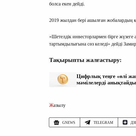
болса екен дейді.
2019 жылдан бері ашылған жобалардың қ
«Шетелдік инвесторлармен бірге жүзеге
тартымдылығына сөз келеді» дейді Зами
Тақырыпты жалғастыру:
Цифрлық теңге «өлі жа
мәмілелерді анықтайды
Жазылу
GNEWS
TELEGRAM
ДЗ