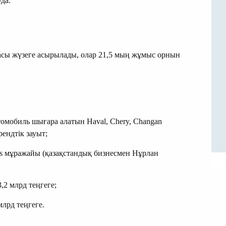
да.
басы жүзеге асырылады, олар 21,5 мың жұмыс орнын
томобиль шығара алатын Haval, Chery, Changan
ендтік зауыт;
rts мұражайы (қазақстандық бизнесмен Нұрлан
,2 млрд теңгеге;
млрд теңгеге.