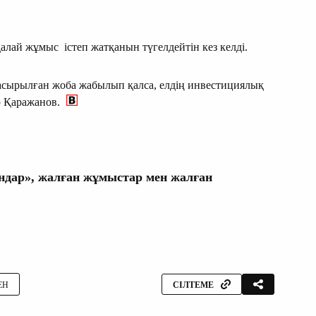
алай жұмыс істеп жатқанын түгелдейтін кез келді.
 асырылған жоба жабылып қалса, елдің инвестициялық
р Қаражанов.
ндар», жалған жұмыстар мен жалған
ЕН
СІЛТЕМЕ