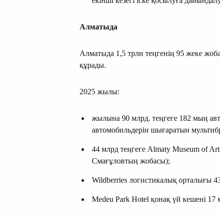
екінші кезегі іске қосылуға дайындалу
Алматы
да
Алматыда 1,5 трлн теңгенің 95 жеке жо
құрады.
2025 жылы:
жылына 90 млрд. теңгеге 182 мың ав
автомобильдерін шығаратын мультибр
44 млрд теңгеге Almaty Museum of A
Смағұловтың жобасы);
Wildberries логистикалық орталығы 43
Medeu Park Hotel қонақ үй кешені 17 