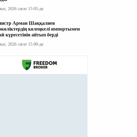
мыз, 2026 сағат 15:05-де
истр Арман Шаққалиев
окөліктердің көлеңкелі импортымен
ай күресетінін айтып берді
мыз, 2026 сағат 15:00-де