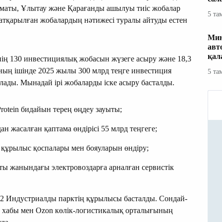
маты, Ұлытау және Қарағанды ашылуы тиіс жобалар
5 та
 атқарылған жобалардың нәтижесі туралы айтуды естен
Мин
авт
қал
ің 130 инвестициялық жобасын жүзеге асыру және 18,3
ың ішінде 2025 жылы 300 млрд теңге инвестиция
5 та
ылады. Мынадай ірі жобаларды іске асыру басталды.
rotein бидайын терең өңдеу зауыты;
 жасалған қаптама өндірісі 55 млрд теңгеге;
ұрылыс қоспалары мен бояуларын өндіру;
ты жанындағы электровоздарға арналған сервистік
 2 Индустриалды парктің құрылысы басталды. Сондай-
ық хабы мен Ozon көлік-логистикалық орталығының