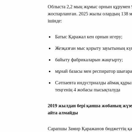
Облыста 2,2 мың жұмыс орнын құрумен 9
жоспарланған. 2025 жылы олардың 138 мл
ішінде:
Батыс Қаражал кен орнын игеру;
Жезқазған мыс қорыту зауытының кү
байыту фабрикаларын жаңғырту;
мұнай базасы мен респиратор шығара
Сәтпаевта индустриалды аймақ құры
теңгенің 4 жобасы пысықталуда
2019 жылдан бері қанша жобаның жүз
айта алмайды
Сарапшы Замир Қаражанов бюджеттің қа