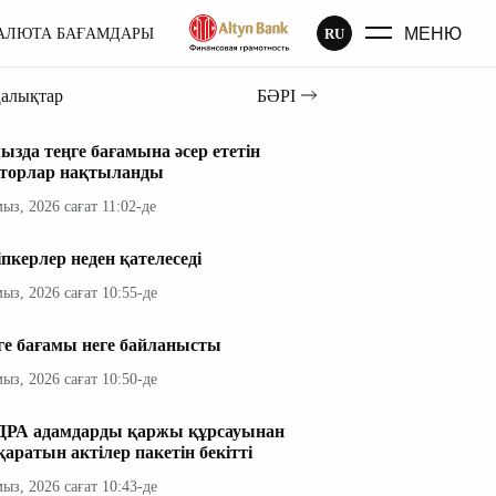
МЕНЮ
RU
АЛЮТА БАҒАМДАРЫ
ңалықтар
БӘРІ
ызда теңге бағамына әсер ететін
торлар нақтыланды
мыз, 2026 сағат 11:02-де
іпкерлер неден қателеседі
мыз, 2026 сағат 10:55-де
ге бағамы неге байланысты
мыз, 2026 сағат 10:50-де
РА адамдарды қаржы құрсауынан
қаратын актілер пакетін бекітті
мыз, 2026 сағат 10:43-де