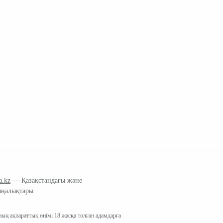
a.kz
— Қазақстандағы және
аңалықтары
ың ақпараттық өнімі 18 жасқа толған адамдарға