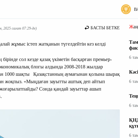
В
Жа
БАСТЫ БЕТКЕ
, 2025 сағат 07:29-де)
Там
лай жұмыс істеп жатқанын түгелдейтін кез келді
фак
6 та
ірінде сол кезде қазақ үкіметін басқарған премьер-
 экономикалық блогы алдында 2008-2018 жылдар
Кәс
ған 1000 шақты Қазақстанның аумағынан қолына шырақ
қан жоқпыз. «Мыңдаған зауытты аштық деп айтып
6 та
е жоғарылатпайды? Сонда қандай зауыттар ашып
Тең
.
6 та
ҚНД
құт
6 та