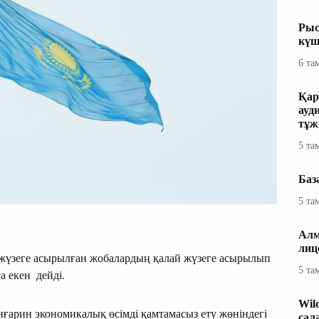
Рыс
күш
6 та
Қар
ауд
тұж
5 та
Баз
5 та
Алм
лиц
 жүзеге асырылған жобалардың қалай жүзеге асырылып
5 та
а екен дейді.
Wil
ғарин экономикалық өсімді қамтамасыз ету жөніндегі
сал