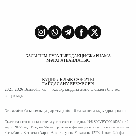
БАСЫЛЫМ ТУРАЛЫ
РЕДАКЦИЯ
ЖАРНАМА
МҰРАҒАТ
БАЙЛАНЫС
ҚҰПИЯЛЫЛЫҚ САЯСАТЫ
ПАЙДАЛАНУ ЕРЕЖЕЛЕРІ
2021-2026
Bizmedia.kz
— Қазақстандағы және әлемдегі бизнес
жаңалықтары
Осы желілік басылымның ақпараттық өнімі 18 жасқа толған адамдарға арналған
Свидетельство о постановке на учет сетевого издания №KZ00VPY00046589 от 2
марта 2022 года. Выдано Министерством информации и общественного развития
Республики Казахстан Адрес: Алматы, улица Макатаева 127/3, 1 этаж, 32 офис.