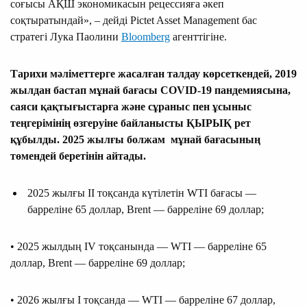
соғысы АҚШ экономикасын рецессияға әкеп
соқтыратындай», – дейді Pictet Asset Management бас
стратегі Лука Паолини
Bloomberg
агенттігіне.
Тарихи мәліметтерге жасалған талдау көрсеткендей, 2019
жылдан бастап мұнай бағасы COVID-19 пандемиясына,
саяси қақтығыстарға және сұраныс пен ұсыныс
теңгерімінің өзгеруіне байланысты
ҚЫРЫҚ рет
құбылды.
2025 жыл
ғы болжам
мұнай бағасының
төменде
й беретінін айтады.
2025 жылғы II тоқсанда күтілетін WTI бағасы —
барреліне 65 доллар, Brent — барреліне 69 доллар;
• 2025 жылдың IV тоқсанында — WTI — барреліне 65
доллар, Brent — барреліне 69 доллар;
• 2026 жылғы I тоқсанда — WTI — барреліне 67 доллар,