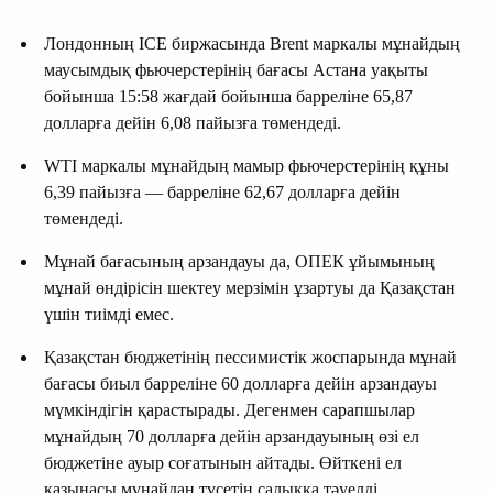
Лондонның ICE биржасында Brent маркалы мұнайдың
маусымдық фьючерстерінің бағасы Астана уақыты
бойынша 15:58 жағдай бойынша барреліне 65,87
долларға дейін 6,08 пайызға төмендеді.
WTI маркалы мұнайдың мамыр фьючерстерінің құны
6,39 пайызға — барреліне 62,67 долларға дейін
төмендеді.
Мұнай бағасының арзандауы да, ОПЕК ұйымының
мұнай өндірісін шектеу мерзімін ұзартуы да Қазақстан
үшін тиімді емес.
Қазақстан бюджетінің пессимистік жоспарында мұнай
бағасы биыл барреліне 60 долларға дейін арзандауы
мүмкіндігін қарастырады. Дегенмен сарапшылар
мұнайдың 70 долларға дейін арзандауының өзі ел
бюджетіне ауыр соғатынын айтады. Өйткені ел
қазынасы мұнайдан түсетін салыққа тәуелді.