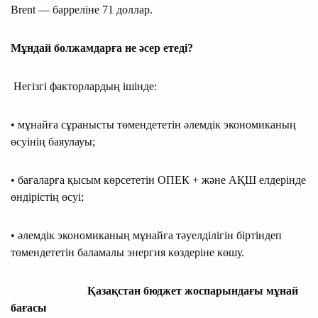
Brent — барреліне 71 доллар.
Мұндай болжамдарға не әсер етеді?
Негізгі факторлардың ішінде:
• мұнайға сұранысты төмендететін әлемдік экономиканың
өсуінің баяулауы;
• бағаларға қысым көрсететін ОПЕК + және АҚШ елдерінде
өндірістің өсуі;
• әлемдік экономиканың мұнайға тәуелділігін біртіндеп
төмендететін баламалы энергия көздеріне көшу.
Қазақстан бюджет жоспарындағы мұнай
бағасы