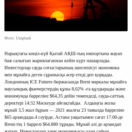
Фото: Unsplash
Нарықтағы көңіл-күй Қытай АҚШ-тың импортына жауап
баж салығын жариялағаннан кейін күрт нашарлады.
Инвесторлар сауда соғыстарының шиеленісуі экономика
мен мұнайға деген сұранысқа әсер етеді деп қорқады.
Лондонның ICE Futures биржасында Brent маркалы мұнайға
маусымдық фьючерстердің құны 8,02% -ға құлдырады және
минимумда барреліне $64,35 дейін төмендеді, сауда-саттық
деректері 14:32 Мәскеуде айғақтайды. Алдыңғы жолы
мұнай 3,5 жыл бұрын — 2021 жылғы 23 тамызда барреліне
$65 арзандады.4 сәуірде, Астана уақытымен сағат 17.00-де
Brent-тің 1 баррелі $64.880 тұрады. Мұнай әлі де арзандап
жатыр. Инвесторлар әлем экономикасы одан сайын