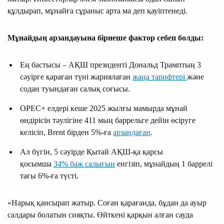
құлдырап, мұнайға сұраныс арта ма деп қауіптенеді.
Мұнайдың арзандауына бірнеше фактор себеп болды:
Ең бастысы – АҚШ президенті Дональд Трамптың 3
сәуірге қараған түні жариялаған
жаңа тарифтері
және
содан туындаған салық соғысы.
OPEC+ елдері кеше 2025 жылғы мамырда мұнай
өндірісін тәулігіне 411 мың баррельге дейін өсіруге
келісіп, Brent бірден 5%-ға
арзандаған
.
Ал бүгін, 5 сәуірде Қытай АҚШ-қа қарсы
қосымша
34% баж салығын
енгізіп, мұнайдың 1 баррелі
тағы 6%-ға түсті.
«Нарық қансырап жатыр. Соған қарағанда, бұдан да ауыр
салдары болатын сияқты. Өйткені қарқын алған сауда