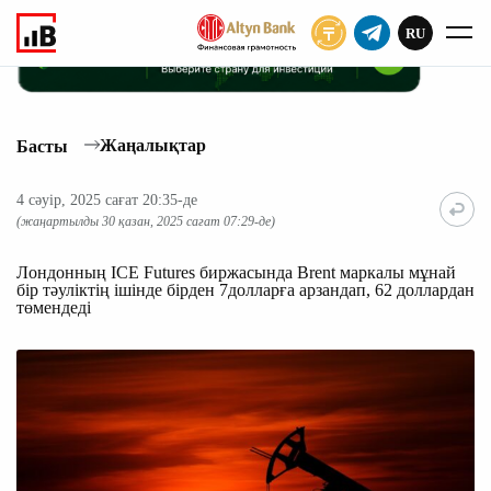
RU
ЖАЗЫЛУ
Жаңалықтар
Басты
4 сәуір, 2025 сағат 20:35-де
(жаңартылды 30 қазан, 2025 сағат 07:29-де)
Лондонның ICE Futures биржасында Brent маркалы мұнай
бір тәуліктің ішінде бірден 7долларға арзандап, 62 доллардан
төмендеді