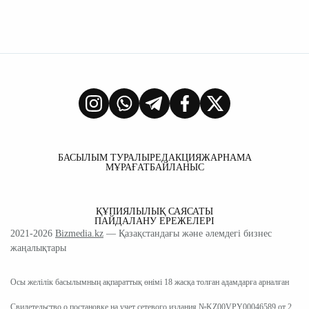
БАСЫЛЫМ ТУРАЛЫ
РЕДАКЦИЯ
ЖАРНАМА
МҰРАҒАТ
БАЙЛАНЫС
ҚҰПИЯЛЫЛЫҚ САЯСАТЫ
ПАЙДАЛАНУ ЕРЕЖЕЛЕРІ
2021-2026
Bizmedia.kz
— Қазақстандағы және әлемдегі бизнес
жаңалықтары
Осы желілік басылымның ақпараттық өнімі 18 жасқа толған адамдарға арналған
Свидетельство о постановке на учет сетевого издания №KZ00VPY00046589 от 2