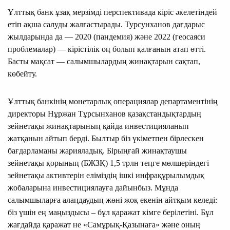
Ұлттық банк ұзақ мерзімді перспективада кіріс әкелетіндей
етіп ақша салуды жалғастырады. Турсунханов дағдарыс
жылдарында да — 2020 (пандемия) және 2022 (геосаяси
проблемалар) — кірістілік оң болып қалғанын атап өтті.
Басты мақсат — салымшылардың жинақтарын сақтап,
көбейту.
Ұлттық банкінің монетарлық операциялар департаментінің
директоры Нұржан Тұрсынханов қазақстандықтардың
зейнетақы жинақтарының қайда инвестицияланып
жатқанын айтып берді. Былтыр біз үкіметпен бірлескен
бағдарламаны жарияладық. Бірыңғай жинақтаушы
зейнетақы қорының (БЖЗҚ) 1,5 трлн теңге мөлшеріндегі
зейнетақы активтерін еліміздің ішкі инфрақұрылымдық
жобаларына инвестициялауға дайынбыз. Мұнда
салымшыларға алаңдаудың жөні жоқ екенін айтқым келеді:
біз үшін ең маңыздысы – бұл қаражат кімге берілетіні. Бұл
жағдайда қаражат не «Самұрық-Қазынаға» және оның