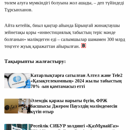
төлем алуға мүмкіндігі болуына жол ашады, – деп түйіндеді
Тұрсынханов.
Айта кетейік, биыл қаңтар айында Бірыңғай жинақтаушы
зейнетақы қоры «инвестициялық табыстың теріс мәнде
болғанын» мәлімдеген еді – салымшылар шамамен 300 млрд
теңгеге жуық қаражаттан айырылған.
Тақырыпты жалғастыру:
Катарлықтарға сатылған Алтел және Tele2
«Қазақтелекомның» 2024 жылы табыстың
70% -ын қамтамасыз етті
Әлемдік қаржы нарығы бүгін, ФРЖ
басшысы Джером Пауэлдің мәлімдемесін
күтіп отыр
Ресейлік СИБУР холдингі «ҚазМұнайГаз»