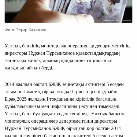
Фото: Турар Казангапов.
Ұлттық банкінің монетарлық операциялар департаментінің
директоры Нұржан Тұрсынханов қазақстандықтардың
зейнетақы жинақтарының қайда инвестицияланып
жатқанын айтып берді,
2014 жылдан бастап БЖЗҚ зейнетақы активтері 5 еседен
астам өсті және қазір валютада 9 трлн теңгені құрайды.
Бірақ 2025 жылдың І тоқсанында кірістілік бағамның
құбылмалылығы мен инфляцияның өсуінен төмендеді.
Ұлттық банк бұл уақытша деп сендіреді. Ұлттық банктің
монетарлық операциялар департаментінің директоры
Нұржан Тұрсынханов БЖЗҚ бірыңғай қор болған 2014
жылдың сәуірінен бастап оның активтері 5 еседен астам