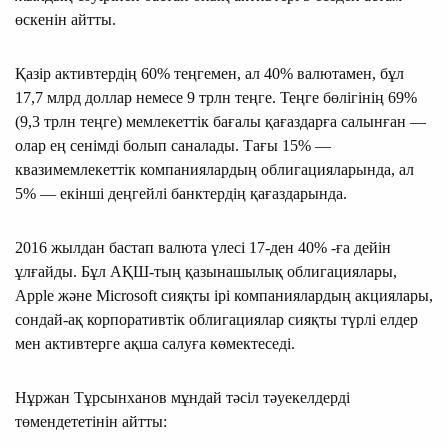
өскенін айтты.
Қазір активтердің 60% теңгемен, ал 40% валютамен, бұл
17,7 млрд доллар немесе 9 трлн теңге. Теңге бөлігінің 69%
(9,3 трлн теңге) мемлекеттік бағалы қағаздарға салынған —
олар ең сенімді болып саналады. Тағы 15% —
квазимемлекеттік компаниялардың облигацияларында, ал
5% — екінші деңгейлі банктердің қағаздарында.
2016 жылдан бастап валюта үлесі 17-ден 40% -ға дейін
ұлғайды. Бұл АҚШ-тың қазынашылық облигациялары,
Apple және Microsoft сияқты ірі компаниялардың акциялары,
сондай-ақ корпоративтік облигациялар сияқты түрлі елдер
мен активтерге ақша салуға көмектеседі.
Нұржан Тұрсынханов мұндай тәсіл тәуекелдерді
төмендететінін айтты: