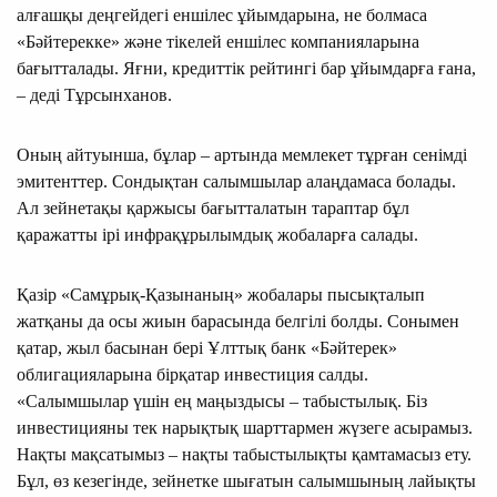
алғашқы деңгейдегі еншілес ұйымдарына, не болмаса
«Бәйтерекке» және тікелей еншілес компанияларына
бағытталады. Яғни, кредиттік рейтингі бар ұйымдарға ғана,
– деді Тұрсынханов.
Оның айтуынша, бұлар – артында мемлекет тұрған сенімді
эмитенттер. Сондықтан салымшылар алаңдамаса болады.
Ал зейнетақы қаржысы бағытталатын тараптар бұл
қаражатты ірі инфрақұрылымдық жобаларға салады.
Қазір «Самұрық-Қазынаның» жобалары пысықталып
жатқаны да осы жиын барасында белгілі болды. Сонымен
қатар, жыл басынан бері Ұлттық банк «Бәйтерек»
облигацияларына бірқатар инвестиция салды.
«Салымшылар үшін ең маңыздысы – табыстылық. Біз
инвестицияны тек нарықтық шарттармен жүзеге асырамыз.
Нақты мақсатымыз – нақты табыстылықты қамтамасыз ету.
Бұл, өз кезегінде, зейнетке шығатын салымшының лайықты