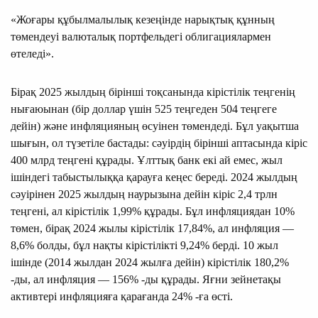
«Жоғары құбылмалылық кезеңінде нарықтық құнның
төмендеуі валюталық портфельдегі облигациялармен
өтеледі».
Бірақ 2025 жылдың бірінші тоқсанында кірістілік теңгенің
нығаюынан (бір доллар үшін 525 теңгеден 504 теңгеге
дейін) және инфляцияның өсуінен төмендеді. Бұл уақытша
шығын, ол түзетіле бастады: сәуірдің бірінші аптасында кіріс
400 млрд теңгені құрады. Ұлттық банк екі ай емес, жыл
ішіндегі табыстылыққа қарауға кеңес береді. 2024 жылдың
сәуірінен 2025 жылдың наурызына дейін кіріс 2,4 трлн
теңгені, ал кірістілік 1,99% құрады. Бұл инфляциядан 10%
төмен, бірақ 2024 жылы кірістілік 17,84%, ал инфляция —
8,6% болды, бұл нақты кірістілікті 9,24% берді. 10 жыл
ішінде (2014 жылдан 2024 жылға дейін) кірістілік 180,2%
-ды, ал инфляция — 156% -ды құрады. Яғни зейнетақы
активтері инфляцияға қарағанда 24% -ға өсті.