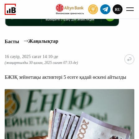
RU
ЖАЗЫЛУ
Жаңалықтар
Басты
16 сәуір, 2025 сағат 14:10-де
(жаңартылды 30 қазан, 2025 сағат 07:33-де)
БЖЗҚ зейнетақы активтері 5 есеге қадай өскені айтылды