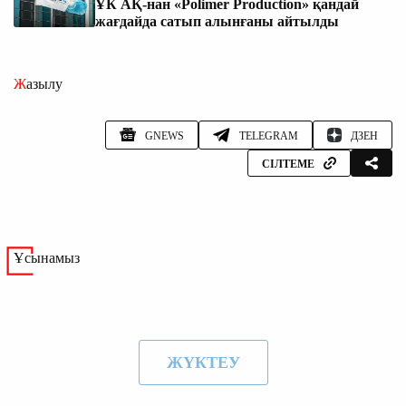
ҰК АҚ-нан «Polimer Production» қандай
жағдайда сатып алынғаны айтылды
Жазылу
GNEWS
TELEGRAM
ДЗЕН
СІЛТЕМЕ
Ұсынамыз
ЖҮКТЕУ