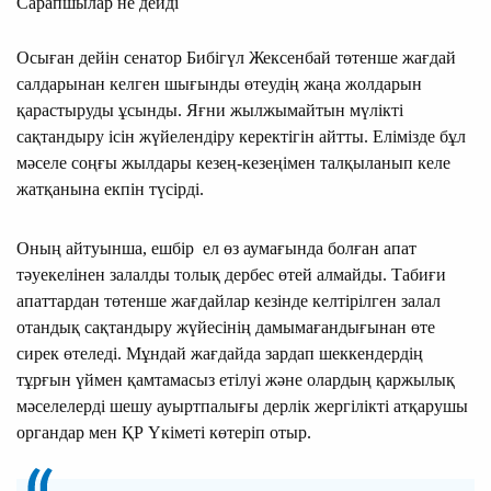
Сарапшылар не дейді
Осыған дейін сенатор Бибігүл Жексенбай төтенше жағдай
салдарынан келген шығынды өтеудің жаңа жолдарын
қарастыруды ұсынды. Яғни жылжымайтын мүлікті
сақтандыру ісін жүйелендіру керектігін айтты. Елімізде бұл
мәселе соңғы жылдары кезең-кезеңімен талқыланып келе
жатқанына екпін түсірді.
Оның айтуынша, ешбір ел өз аумағында болған апат
тәуекелінен залалды толық дербес өтей алмайды. Табиғи
апаттардан төтенше жағдайлар кезінде келтірілген залал
отандық сақтандыру жүйесінің дамымағандығынан өте
сирек өтеледі. Мұндай жағдайда зардап шеккендердің
тұрғын үймен қамтамасыз етілуі және олардың қаржылық
мәселелерді шешу ауыртпалығы дерлік жергілікті атқарушы
органдар мен ҚР Үкіметі көтеріп отыр.