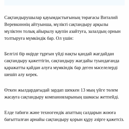
Сақтандырушылар қауым­дас­­тығының төрағасы Виталий
Веревкиннің айтуынша, мүлікті сақтандыру арқылы
мүліктен толық айырылу қаупін азайтуға, залал­дың орнын
толтыруға мүм­кіндік бар. Ол үшін:
Белгілі бір өңір­де тұрғын үйді нақты қан­дай жағдайдан
сақтандыру қажет­тігін, сақтандыру жағдайы туын­дағанда
қаражатты қайдан алу­ға мүмкіндік бар деген мәсе­ле­лерді
шешіп алу керек.
Өткен жылдардағыдай зардап шеккен 13 мың үйге төлем
жасауға сақ­тан­дыру компанияларының шамасы жетпейді.
Елде табиғи және техногендік апаттың салдарын жоюға
бағытталған арнайы сақтандыру қорын құру әзір­ге қажетсіз.