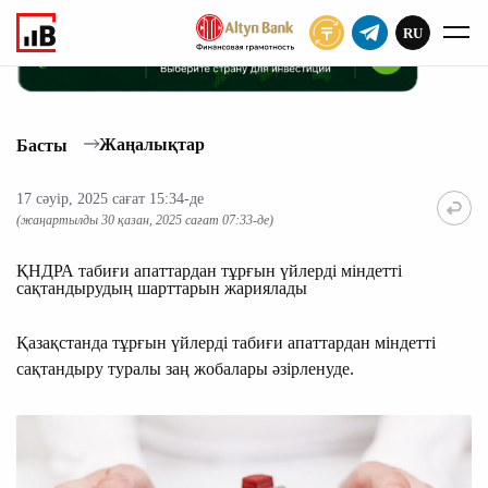
RU
ЖАЗЫЛУ
Жаңалықтар
Басты
17 сәуір, 2025 сағат 15:34-де
(жаңартылды 30 қазан, 2025 сағат 07:33-де)
ҚНДРА табиғи апаттардан тұрғын үйлерді міндетті
сақтандырудың шарттарын жариялады
Қазақстанда тұрғын үйлерді табиғи апаттардан міндетті
сақтандыру туралы заң жобалары әзірленуде.