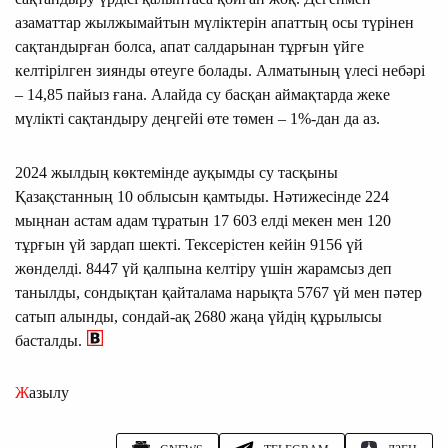
азаматтар жылжымайтын мүліктерін апаттың осы түрінен
сақтандырған болса, апат салдарынан тұрғын үйге
келтірілген зиянды өтеуге болады. Алматының үлесі небәрі
– 14,85 пайыз ғана. Алайда су басқан аймақтарда жеке
мүлікті сақтандыру деңгейі өте төмен – 1%-дан да аз.
2024 жылдың көктемінде ауқымды су тасқыны
Қазақстанның 10 облысын қамтыды. Нәтижесінде 224
мыңнан астам адам тұратын 17 603 елді мекен мен 120
тұрғын үй зардап шекті. Тексерістен кейін 9156 үй
жөнделді. 8447 үй қалпына келтіру үшін жарамсыз деп
танылды, сондықтан қайталама нарықта 5767 үй мен пәтер
сатып алынды, сондай-ақ 2680 жаңа үйдің құрылысы
басталды.
Жазылу