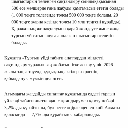
шығыстарын төленген сақтандыру сыйлықақысынан
500 есе мөлшерде ғана жабуды қамтамасыз ететін болады
(1 000 теңге төлегенде төлем 500 000 теңге болады, 20
000 теңге жарна кезінде төлем 10 млн теңгені құрайды).
Қаражаттың жинақталуына қарай жөндеуге және жаңа
тұрғын үй сатып алуға арналған шығыстар өтелетін
болады.
Құжатта «Тұрғын үйді табиғи апаттардан міндетті
сақтандыру туралы» заң жобасын іске асыру үшін 2026
жылы заңға тәуелді құқықтық актілер әзірленіп,
қабылдануы мүмкін делінген.
Ағымдағы жағдайды сипаттау құжатында елдегі тұрғын
үйлерді табиғи апаттардан сақтандырумен қамту небәрі
3,2% -ды құрайтыны, бұл ретте өңірлерден ең көбі Алматы
қаласында — 7,7% -ды құрайтыны хабарланады.