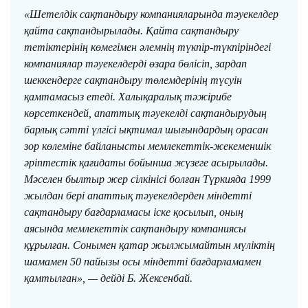
«Шетелдік сақтандыру компанияларында тәуекелдер
қайта сақтандырылады. Қайта сақтандыру
тетіктерінің көмегімен әлемнің түкпір-түкпіріндегі
компаниялар тәуекелдерді өзара бөлісіп, зардап
шеккендерге сақтандыру төлемдерінің түсуін
қамтамасыз етеді. Халықаралық тәжірибе
көрсеткендей, апаттық тәуекелді сақтандырудың
барлық сәтті үлгісі ықтимал шығындардың орасан
зор көлеміне байланысты мемлекеттік-жекеменшік
әріптестік қағидаты бойынша жүзеге асырылады.
Мәселен былтыр жер сілкінісі болған Түркияда 1999
жылдан бері апаттық тәуекелдерден міндетті
сақтандыру бағдарламасы іске қосылып, оның
аясында мемлекеттік сақтандыру компаниясы
құрылған. Сонымен қатар жылжымайтын мүліктің
шамамен 50 пайызы осы міндетті бағдарламамен
қамтылған», — дейді Б. Жексенбай.