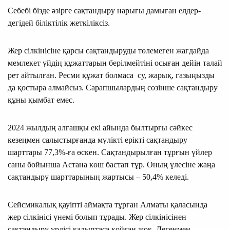
Себебі бізде әзір­ге сақ­тан­дыру нарығы дамы­ған ел­дер­
дегідей біліктілік жет­кі­лік­сіз.
Жер сілкінісіне қарсы сақтандыруды төлемеген жағдайда
мемлекет үйдің құжаттарын берілмейтіні осыған дейін талай
рет айтылған. Ресми құжат болмаса су, жарық, газыңызды
да қостыра алмайсыз. Сарапшылардың сөзінше сақтандыру
құны қымбат емес.
2024 жылдың алғашқы екі айында былтырғы сәйкес
кезеңмен салыстырғанда мүлікті ерікті сақтандыру
шарттары 77,3%-ға өскен. Сақтандырылған тұрғын үйлер
саны бойынша Астана көш бастап тұр. Оның үлесіне жаңа
сақтандыру шарттарының жартысы – 50,4% келеді.
Сейсмикалық қауіпті аймақта тұрған Алматы қаласында
жер сілкінісі үнемі болып тұрады. Жер сілкінісінен
сақтандыру үрдісі қалыптаса қойған жоқ. Дегенмен