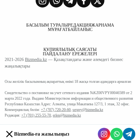
БАСЫЛЫМ ТУРАЛЫ
РЕДАКЦИЯ
ЖАРНАМА
МҰРАҒАТ
БАЙЛАНЫС
ҚҰПИЯЛЫЛЫҚ САЯСАТЫ
ПАЙДАЛАНУ ЕРЕЖЕЛЕРІ
2021-2026
Bizmedia.kz
— Қазақстандағы және әлемдегі бизнес
жаңалықтары
Осы желілік басылымның ақпараттық өнімі 18 жасқа толған адамдарға арналған
Свидетельство о постановке на учет сетевого издания №KZ00VPY00046589 от 2
марта 2022 года. Выдано Министерством информации и общественного развития
Республики Казахстан Адрес: Алматы, улица Макатаева 127/3, 1 этаж, 32 офис.
Коммерциялық бөлім:
+7 (707) 720-20-60
,
sergey@bizmedia.kz
Редакция:
+7 (701) 255-55-70
,
erlen@bizmedia.kz
Bizmedia-ға жазылыңыз