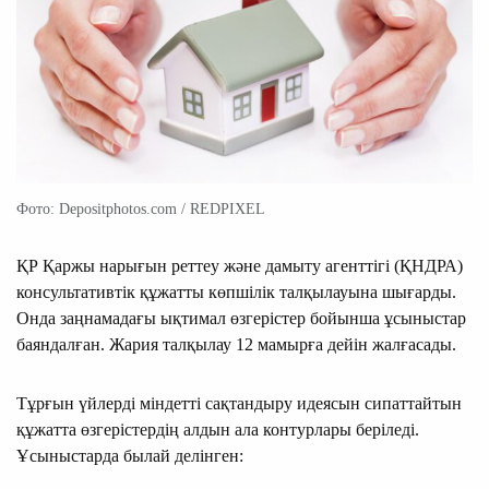
Фото: Depositphotos.com / REDPIXEL
ҚР Қаржы нарығын реттеу және дамыту агенттігі (ҚНДРА)
консультативтік құжатты көпшілік талқылауына шығарды.
Онда заңнамадағы ықтимал өзгерістер бойынша ұсыныстар
баяндалған. Жария талқылау 12 мамырға дейін жалғасады.
Тұрғын үйлерді міндетті сақтандыру идеясын сипаттайтын
құжатта өзгерістердің алдын ала контурлары беріледі.
Ұсыныстарда былай делінген: