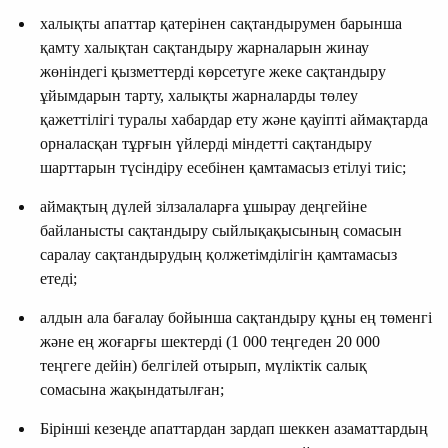
халықты апаттар қатерінен сақтандырумен барынша
қамту халықтан сақтандыру жарналарын жинау
жөніндегі қызметтерді көрсетуге жеке сақтандыру
ұйымдарын тарту, халықты жарналарды төлеу
қажеттілігі туралы хабардар ету және қауіпті аймақтарда
орналасқан тұрғын үйлерді міндетті сақтандыру
шарттарын түсіндіру есебінен қамтамасыз етілуі тиіс;
аймақтың дүлей зілзалаларға ұшырау деңгейіне
байланысты сақтандыру сыйлықақысының сомасын
саралау сақтандырудың қолжетімділігін қамтамасыз
етеді;
алдын ала бағалау бойынша сақтандыру құны ең төменгі
және ең жоғарғы шектерді (1 000 теңгеден 20 000
теңгеге дейін) белгілей отырып, мүліктік салық
сомасына жақындатылған;
Бірінші кезеңде апаттардан зардап шеккен азаматтардың