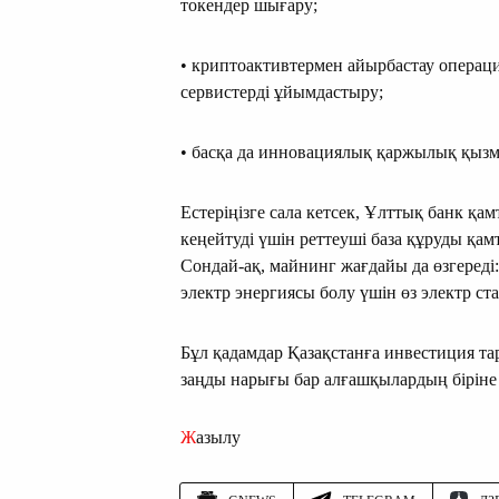
токендер шығару;
• криптоактивтермен айырбастау операц
сервистерді ұйымдастыру;
• басқа да инновациялық қаржылық қызм
Естеріңізге сала кетсек, Ұлттық банк қ
кеңейтуді үшін реттеуші база құруды қам
Сондай-ақ, майнинг жағдайы да өзгереді
электр энергиясы болу үшін өз электр ста
Бұл қадамдар Қазақстанға инвестиция т
заңды нарығы бар алғашқылардың біріне 
Жазылу