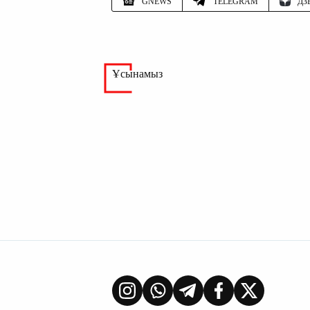
GNEWS
TELEGRAM
ДЗ
Ұсынамыз