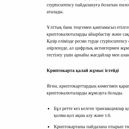
cryptocurrency пайдалануға болатын пило
аталады.
Ұлттық банк теңгемен қамтамасыз етілг
криптовалюталарды айырбастау және сақт
Қазір елімізде ресми түрде cryptocurrency
әзірленуде, ал цифрлық активтермен жұм
тестілеу үшін арнайы жағдайлар мен ала
Криптокарта қалай жұмыс істейді
Яғни, криптокарттардың көмегімен қара
криптовалюталарды жұмсауға болады.
Бұл ретте кез келген транзакциялар қ
қолма-қол ақша алу және т.б.
Криптокартаны пайдалана отырып төл