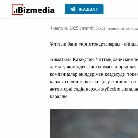
ЖАЗЫЛУ
Жаңалықтар
Басты
4 маусым, 2025 сағат 09:31-де
(жаңартылды 30 қаз
Ұлттық банк «криптокарталарды» айна
Алматыда Қазақстан Ұлттық банкі мемл
дамыту жөніндегі тапсырмасын орындау 
компаниялар өкілдерімен кездесуде токе
қаржы сервистерін іске қосу жөніндегі 
активтерді елдің қаржы жүйесіне ықпалда
қаралды.