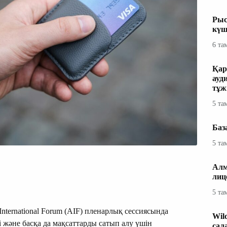
Рыс
күш
6 та
Қар
ауд
тұж
5 та
Баз
5 та
Алм
лиц
5 та
nternational Forum (AIF) пленарлық сессиясында
Wil
і және басқа да мақсаттарды сатып алу үшін
сал