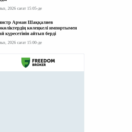
мыз, 2026 сағат 15:05-де
истр Арман Шаққалиев
окөліктердің көлеңкелі импортымен
ай күресетінін айтып берді
мыз, 2026 сағат 15:00-де