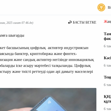
В
Жа
БАСТЫ БЕТКЕ
ан, 2025 сағат 07:46-де)
Там
лымға шығарды
фак
6 та
екет басшысының цифрлық активтер индустриясын
аясында банктер, криптобиржа және финтех-
Кәс
низация және сандық активтер негізінде инновациялық
жобаларды іске асыру мәртебесі талқыланды. Цифрлық
6 та
стыру және тиісті реттеуді одан әрі дамыту мәселелері
Тең
6 та
ҚНД
құт
6 та