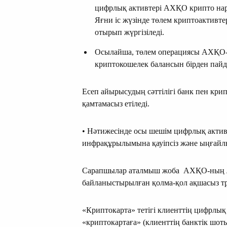
цифрлық активтері АХҚО крипто нар
Яғни іс жүзінде төлем криптоактивте
отырып жүргізіледі.
Осылайша, төлем операциясы АХҚО-
криптокошелек балансын бірден пайд
Есеп айырысудың сәттілігі банк пен кр
қамтамасыз етіледі.
• Нәтижесінде осы шешім цифрлық акти
инфрақұрылымына қауіпсіз және ыңғайлы
Сарапшылар аталмыш жоба АХҚО-ның л
байланыстырылған қолма-қол ақшасыз тр
«Криптокарта» тетігі клиенттің цифрл
«криптокартаға» (клиенттің банктік шо