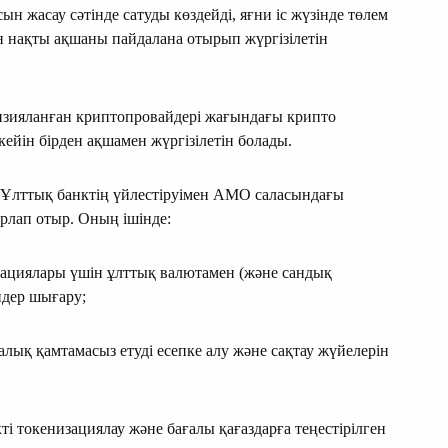
ын жасау сәтінде сатуды көздейді, яғни іс жүзінде төлем
ін нақты ақшаны пайдалана отырып жүргізілетін
зияланған криптопровайдері жағындағы крипто
йін бірден ақшамен жүргізілетін болады.
 Ұлттық банктің үйлестіруімен АМО саласындағы
рлап отыр. Оның ішінде:
рациялары үшін ұлттық валютамен (және сандық
ндер шығару;
лық қамтамасыз етуді есепке алу және сақтау жүйелерін
і токенизациялау және бағалы қағаздарға теңестірілген