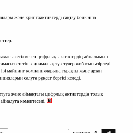
иялары және криптоактивтерді сақтау бойынша
еттер.
амтамасыз етілмеген цифрлық активтердің айналымын
тамасыз ететін заңнамалық түзетулер жобасын әзірледі.
: ірі майнинг компанияларына тұрақты және арзан
нцияларын салуға рұқсат бергісі келеді.
артуға және аймақтағы цифрлық активтердің толық
айналуға көмектеседі.