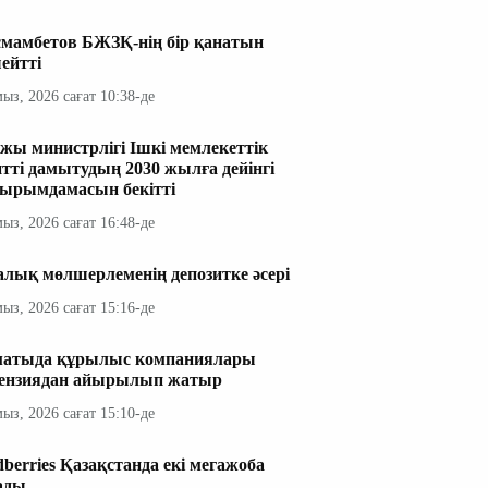
мамбетов БЖЗҚ-нің бір қанатын
ейтті
мыз, 2026 сағат 10:38-де
жы министрлігі Ішкі мемлекеттік
итті дамытудың 2030 жылға дейінгі
ырымдамасын бекітті
мыз, 2026 сағат 16:48-де
алық мөлшерлеменің депозитке әсері
мыз, 2026 сағат 15:16-де
атыда құрылыс компаниялары
ензиядан айырылып жатыр
мыз, 2026 сағат 15:10-де
dberries Қазақстанда екі мегажоба
ады