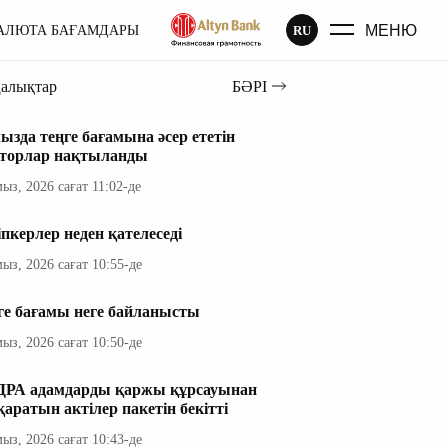
МЕНЮ
RU
АЛЮТА БАҒАМДАРЫ
ңалықтар
БӘРІ
ызда теңге бағамына әсер ететін
торлар нақтыланды
мыз, 2026 сағат 11:02-де
іпкерлер неден қателеседі
мыз, 2026 сағат 10:55-де
ге бағамы неге байланысты
мыз, 2026 сағат 10:50-де
РА адамдарды қаржы құрсауынан
қаратын актілер пакетін бекітті
мыз, 2026 сағат 10:43-де