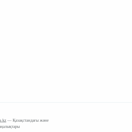
a.kz
— Қазақстандағы және
аңалықтары