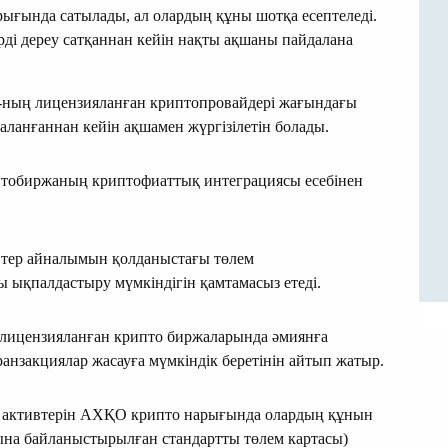
ығында сатылады, ал олардың құны шотқа есептеледі.
рді дереу сатқаннан кейін нақты ақшаны пайдалана
ның лицензияланған криптопровайдері жағындағы
аланғаннан кейін ақшамен жүргізілетін болады.
иптобиржаның криптофиаттық интеграциясы есебінен
втер айналымын қолданыстағы төлем
 ықпалдастыру мүмкіндігін қамтамасыз етеді.
ицензияланған крипто биржаларында әмиянға
анзакциялар жасауға мүмкіндік беретінін айтып жатыр.
ық активтерін АХҚО крипто нарығында олардың құнын
тына байланыстырылған стандартты төлем картасы)