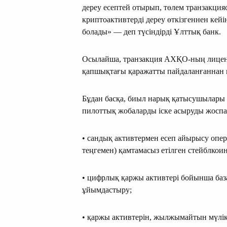
дереу есептей отырып, төлем транзакцияс
криптоактивтерді дереу өткізгеннен кей
болады» — деп түсіндірді Ұлттық банк.
Осылайша, транзакция АХҚО-ның лицен
қапшықтағы қаражатты пайдаланғаннан ке
Бұдан басқа, биыл нарық қатысушылары
пилоттық жобаларды іске асыруды жоспа
• сандық активтермен есеп айырысу опе
теңгемен) қамтамасыз етілген стейблкои
• цифрлық қаржы активтері бойынша база
ұйымдастыру;
• қаржы активтерін, жылжымайтын мүлікт