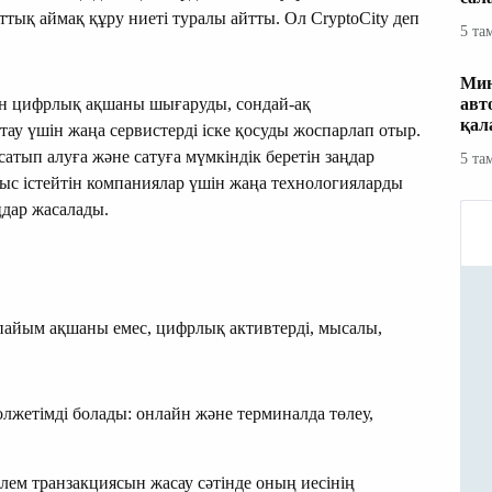
ттық аймақ құру ниеті туралы айтты. Ол CryptoCity деп
5 та
Мин
ен цифрлық ақшаны шығаруды, сондай-ақ
авт
қал
ау үшін жаңа сервистерді іске қосуды жоспарлап отыр.
 сатып алуға және сатуға мүмкіндік беретін заңдар
5 та
ыс істейтін компаниялар үшін жаңа технологияларды
ңдар жасалады.
пайым ақшаны емес, цифрлық активтерді, мысалы,
олжетімді болады: онлайн және терминалда төлеу,
ем транзакциясын жасау сәтінде оның иесінің