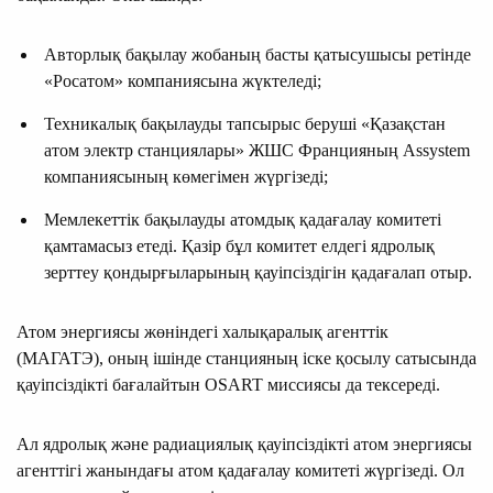
Авторлық бақылау жобаның басты қатысушысы ретінде
«Росатом» компаниясына жүктеледі;
Техникалық бақылауды тапсырыс беруші «Қазақстан
атом электр станциялары» ЖШС Францияның Assystem
компаниясының көмегімен жүргізеді;
Мемлекеттік бақылауды атомдық қадағалау комитеті
қамтамасыз етеді. Қазір бұл комитет елдегі ядролық
зерттеу қондырғыларының қауіпсіздігін қадағалап отыр.
Атом энергиясы жөніндегі халықаралық агенттік
(МАГАТЭ), оның ішінде станцияның іске қосылу сатысында
қауіпсіздікті бағалайтын OSART миссиясы да тексереді.
Ал ядролық және радиациялық қауіпсіздікті атом энергиясы
агенттігі жанындағы атом қадағалау комитеті жүргізеді. Ол