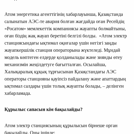
Атом энергетика агенттігінің хабарлауынша, Қазақстанда
салынатын АЭС-те авария болған жағдайда оған Ресейдің
«Росатом» мемлекеттік компаниясы жауапты болмайтыны,
оған біздің жақ жауап беретіні белгілі болды. «Атом электр
станциясындағы ықтимал оқиғалар үшін негізгі заңды
жауапкершілік станция операторына жүктеледі. Мұндай
модель көптеген елдерде қолданылады және зиянды өтеу
механизмін жеңілдетуге бағытталған. Осылайша,
Халықаралық құқық тұрғысынан Қазақстандағы АЭС
операторы станцияны қауіпсіз пайдалану және апаттардың
ықтимал салдары үшін толық жауапты болады, – делінген
хабарламада.
Құрылыс сапасын кім бақылайды?
Атом электр станциясының құрылысын бірнеше орган
бақылайды. Оны ішінде: