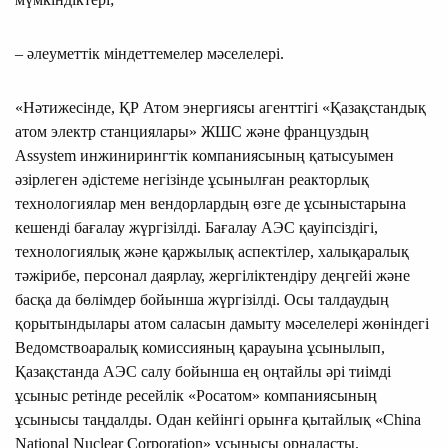
– әлеуметтік міндеттемелер мәселелері.
«Нәтижесінде, ҚР Атом энергиясы агенттігі «Қазақстандық
атом электр станциялары» ЖШС және француздың
Assystem инжинирингтік компаниясының қатысуымен
әзірлеген әдістеме негізінде ұсынылған реакторлық
технологиялар мен вендорлардың өзге де ұсыныстарына
кешенді бағалау жүргізілді. Бағалау АЭС қауіпсіздігі,
технологиялық және қаржылық аспектілер, халықаралық
тәжірибе, персонал даярлау, жергіліктендіру деңгейі және
басқа да бөлімдер бойынша жүргізілді. Осы талдаудың
қорытындылары атом саласын дамыту мәселелері жөніндегі
Ведомствоаралық комиссияның қарауына ұсынылып,
Қазақстанда АЭС салу бойынша ең оңтайлы әрі тиімді
ұсыныс ретінде ресейлік «Росатом» компаниясының
ұсынысы таңдалды. Одан кейінгі орынға қытайлық «China
National Nuclear Corporation» ұсынысы орналасты.