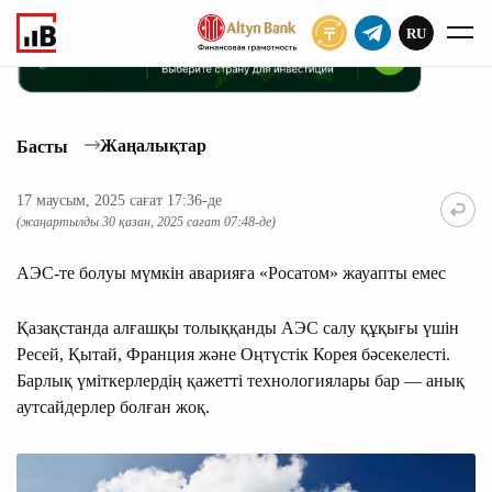
RU
ЖАЗЫЛУ
Жаңалықтар
Басты
17 маусым, 2025 сағат 17:36-де
(жаңартылды 30 қазан, 2025 сағат 07:48-де)
АЭС-те болуы мүмкін аварияға «Росатом» жауапты емес
Қазақстанда алғашқы толыққанды АЭС салу құқығы үшін
Ресей, Қытай, Франция және Оңтүстік Корея бәсекелесті.
Барлық үміткерлердің қажетті технологиялары бар — анық
аутсайдерлер болған жоқ.