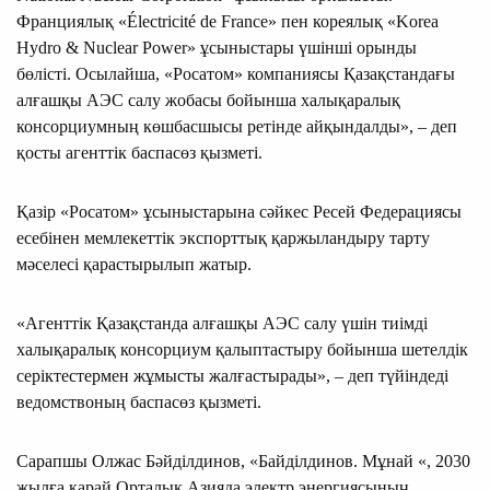
Франциялық «Électricité de France» пен кореялық «Korea
Hydro & Nuclear Power» ұсыныстары үшінші орынды
бөлісті. Осылайша, «Росатом» компаниясы Қазақстандағы
алғашқы АЭС салу жобасы бойынша халықаралық
консорциумның көшбасшысы ретінде айқындалды», – деп
қосты агенттік баспасөз қызметі.
Қазір «Росатом» ұсыныстарына сәйкес Ресей Федерациясы
есебінен мемлекеттік экспорттық қаржыландыру тарту
мәселесі қарастырылып жатыр.
«Агенттік Қазақстанда алғашқы АЭС салу үшін тиімді
халықаралық консорциум қалыптастыру бойынша шетелдік
серіктестермен жұмысты жалғастырады», – деп түйіндеді
ведомствоның баспасөз қызметі.
Сарапшы Олжас Бәйділдинов, «Байділдинов. Мұнай «, 2030
жылға қарай Орталық Азияда электр энергиясының