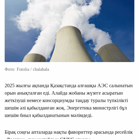
Фото: Fotolia / chalabala
2025 жылғы ақпанда Қазақстанда алғашқы АЭС салынатын
орын анықталған еді. Алайда жобаны жүзеге асыратын
жеткізуші немесе консорциумды таңдау туралы түпкілікті
шешім әлі қабылданған жоқ. Энергетика министрлігі бұл
шешім биыл қабылданатынын мәлімдеді.
Бірақ соңғы апталарда нақты фавориттер арасында ресейлік