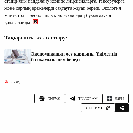
станцияны пайдалану кезінде лицензияларға, тексерулерге
және барлық ережелерді сақтауға жауап береді. Экология
министрлігі экологиялық нормалардың бұзылмауын
қадағалайды.
Тақырыпты жалғастыру:
Экономиканың өсу қарқыны Үкіметтің
болжамына дем береді
Жазылу
GNEWS
TELEGRAM
ДЗЕН
СІЛТЕМЕ