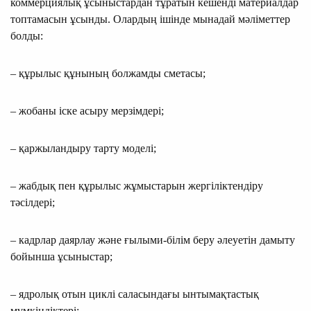
коммерциялық ұсыныстардан тұратын кешенді материалдар
топтамасын ұсынды. Олардың ішінде мынадай мәліметтер
болды:
– құрылыс құнының болжамды сметасы;
– жобаны іске асыру мерзімдері;
– қаржыландыру тарту моделі;
– жабдық пен құрылыс жұмыстарын жергіліктендіру
тәсілдері;
– кадрлар даярлау және ғылыми-білім беру әлеуетін дамыту
бойынша ұсыныстар;
– ядролық отын циклі саласындағы ынтымақтастық
мүмкіндіктері;