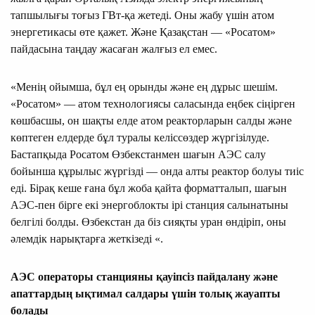
тапшылығы тоғыз ГВт-қа жетеді. Оны жабу үшін атом
энергетикасы өте қажет. Және Қазақстан — «Росатом»
пайдасына таңдау жасаған жалғыз ел емес.
«Менің ойымша, бұл ең орынды және ең дұрыс шешім.
«Росатом» — атом технологиясы саласында еңбек сіңірген
көшбасшы, он шақты елде атом реакторларын салды және
көптеген елдерде бұл туралы келіссөздер жүргізілуде.
Бастапқыда Росатом Өзбекстанмен шағын АЭС салу
бойынша құрылыс жүргізді — онда алты реактор болуы тиіс
еді. Бірақ кеше ғана бұл жоба қайта форматталып, шағын
АЭС-пен бірге екі энергоблокты ірі станция салынатыны
белгілі болды. Өзбекстан да біз сияқты уран өндіріп, оны
әлемдік нарықтарға жеткізеді «.
АЭС операторы станцияны қауіпсіз пайдалану және
апаттардың ықтимал салдары үшін толық жауапты
болады