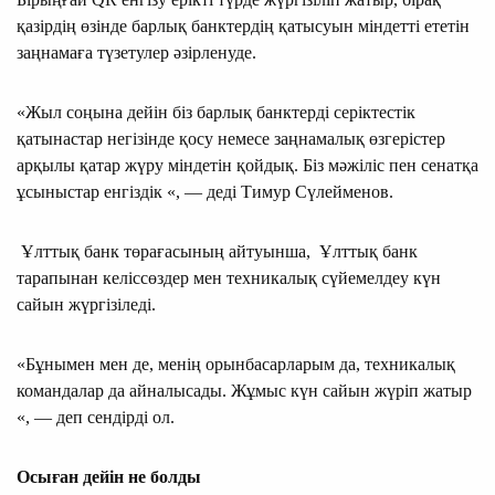
қазірдің өзінде барлық банктердің қатысуын міндетті ететін
заңнамаға түзетулер әзірленуде.
«Жыл соңына дейін біз барлық банктерді серіктестік
қатынастар негізінде қосу немесе заңнамалық өзгерістер
арқылы қатар жүру міндетін қойдық. Біз мәжіліс пен сенатқа
ұсыныстар енгіздік «, — деді Тимур Сүлейменов.
Ұлттық банк төрағасының айтуынша, Ұлттық банк
тарапынан келіссөздер мен техникалық сүйемелдеу күн
сайын жүргізіледі.
«Бұнымен мен де, менің орынбасарларым да, техникалық
командалар да айналысады. Жұмыс күн сайын жүріп жатыр
«, — деп сендірді ол.
Осыған дейін не болды