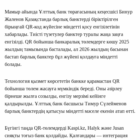
Мамыр айында Ұлттық банк төрағасының кеңесшісі Бинур
Жаленов Қазақстанда барлық банктерді біріктірілген
бірыңғай QR-код жүйесіне міндетті қосу енгізілетінін
хабарлады. Тиісті түзетулер банктер туралы жаңа заңға
енгізілді. QR бойынша банкаралық төлемдерге көшу 2025
жылдың тамызында басталады, ал 2026 жылдың басынан
бастап барлық банктер бұл жүйені қолдауға міндетті
болады.
Технология қызмет көрсететін банкке қарамастан QR
бойынша төлем жасауға мүмкіндік береді. Оны әзірлеу
бірнеше жылға созылды, енгізу мерзімі кейінге
қалдырылды. Ұлттық банк басшысы Тимур Сүлейменов
барлық банктердің қатысуы міндетті мәселе екенін атап өтті.
Бүгінгі таңда QR-төлемдерді Kaspi.kz, Halyk және Jusan
сияқты тоғыз банк қолдайды. Қалғандары — интеграция