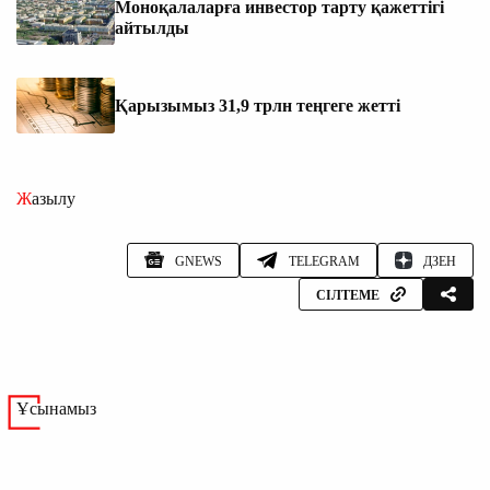
Моноқалаларға инвестор тарту қажеттігі
айтылды
Қарызымыз 31,9 трлн теңгеге жетті
Жазылу
GNEWS
TELEGRAM
ДЗЕН
СІЛТЕМЕ
Ұсынамыз