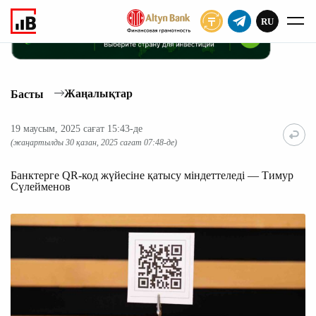
RU
ЖАЗЫЛУ
Жаңалықтар
Басты
19 маусым, 2025 сағат 15:43-де
(жаңартылды 30 қазан, 2025 сағат 07:48-де)
Банктерге QR-код жүйесіне қатысу міндеттеледі — Тимур
Сүлейменов