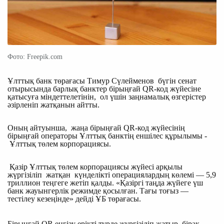
Фото: Freepik.com
Ұлттық банк төрағасы Тимур Сүлейменов бүгін сенат
отырысында барлық банктер бірыңғай QR-код жүйесіне
қатысуға міндеттелетінін, ол үшін заңнамалық өзгерістер
әзірленіп жатқанын айтты.
Оның айтуынша, жаңа бірыңғай QR-код жүйесінің
бірыңғай операторы Ұлттық банктің еншілес құрылымы ­-
Ұлттық төлем корпорациясы.
Қазір Ұлттық төлем корпорациясы жүйесі арқылы
жүргізіліп жатқан күнделікті операциялардың көлемі — 5,9
триллион теңгеге жетіп қалды. «Қазіргі таңда жүйеге үш
банк жауынгерлік режимде қосылған. Тағы тоғыз —
тестілеу кезеңінде» дейді ҰБ төрағасы.
Бірыңғай QR енгізу ерікті түрде жүргізіліп жатыр, бірақ