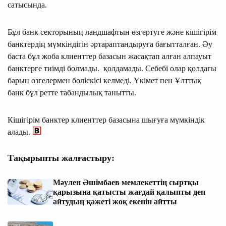
сатысында.
Бұл банк секторының ландшафтын өзгертуге және кішігірім
банктердің мүмкіндігін әртараптандыруға бағыт­талған. Әу
баста бұл жоба клиенттер базасын жасақтап алған алпауыт
банктерге тиімді болмады. қолдамады. Себебі олар қолдағы
барын өзгелермен бөліскісі келмеді. Үкімет пен Ұлттық
банк бұл ретте табандылық танытты.
Кішігірім банктер клиенттер базасына шығуға мүмкіндік
алады.
Тақырыпты жалғастыру:
Мәулен Әшімбаев мемлекеттің сыртқы
қарызына қатысты жағдай қалыпты деп
айтудың қажеті жоқ екенін айтты