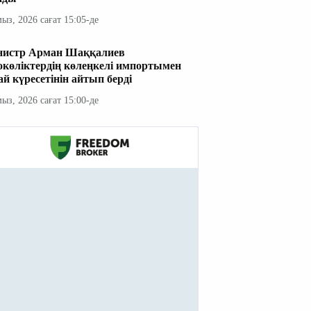
мыз, 2026 сағат 15:05-де
истр Арман Шаққалиев
окөліктердің көлеңкелі импортымен
ай күресетінін айтып берді
мыз, 2026 сағат 15:00-де