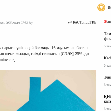
В
Жа
БАСТЫ БЕТКЕ
ан, 2025 сағат 07:53-де)
Там
фак
6 та
у нарығы үшін оңай болмады. 16 маусымнан бастап
ң шекті жылдық тиімді ставкасын (СЭЭҚ) 25% -дан
Кәс
шіне енді.
6 та
Тең
6 та
ҚНД
құт
6 та