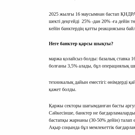
2025 жылғы 16 маусымнан бастап ҚНДРА 
шекті деңгейді 25% -дан 20% -ға дейін 
кейін банктердің қатты реакциясына бай
Неге банктер қарсы шықты?
маржа қолайсыз болды: базалық ставка 1
болғаны 3,5% алады, бұл операциялық ш
техникалық дайын еместігі: өнімдерді қа
қажет болды.
Қаржы секторы шағымданған басты арг
Сәйкесінше, банктер не бағдарламаларды
бастапқы жарнаны (30-50% дейін) талап е
Ақыр соңында бұл мемлекеттік бағдарла