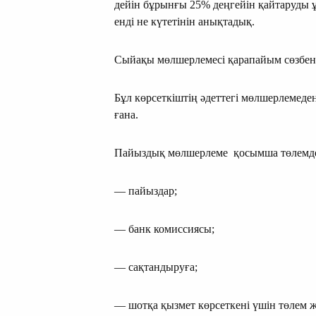
дейін бұрынғы 25% деңгейін қайтаруды 
енді не күтетінін анықтадық.
Сыйақы мөлшерлемесі қарапайым сөзбен
Бұл көрсеткіштің әдеттегі мөлшерлеме
ғана.
Пайыздық мөлшерлеме қосымша төлемде
— пайыздар;
— банк комиссиясы;
— сақтандыруға;
— шотқа қызмет көрсеткені үшін төлем 