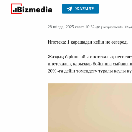
ЖАЗЫЛУ
Жаңалықтар
Басты
28 шілде, 2025 сағат 10:32-де
(жаңартылды 30 қаз
Ипотека: 1 қарашадан кейін не өзгереді
Жаздың бірінші айы ипотекалық несиеле
ипотекалық қарыздар бойынша сыйақыны
20% -ға дейін төмендету туралы қаулы кү