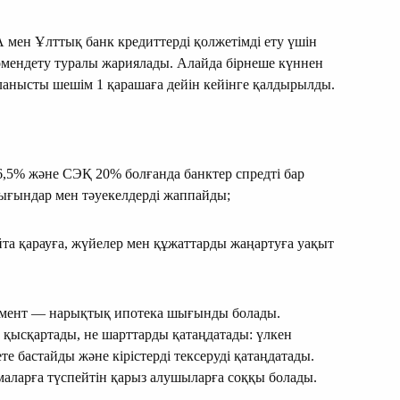
мен Ұлттық банк кредиттерді қолжетімді ету үшін
төмендету туралы жариялады. Алайда бірнеше күннен
ланысты шешім 1 қарашаға дейін кейінге қалдырылды.
6,5% және СЭҚ 20% болғанда банктер спредті бар
ығындар мен тәуекелдерді жаппайды;
йта қарауға, жүйелер мен құжаттарды жаңартуға уақыт
умент — нарықтық ипотека шығынды болады.
 қысқартады, не шарттарды қатаңдатады: үлкен
те бастайды және кірістерді тексеруді қатаңдатады.
маларға түспейтін қарыз алушыларға соққы болады.