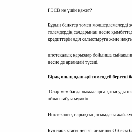
ГЭСВ не үшін қажет?
Бұрын банктер төмен мөлшерлемелерді ж
төлемдердің салдарынан несие қымбатта
кредиттерін әділ салыстыруға және нақты
ипотекалық қарыздар бойынша сыйақыны
несие де арзандай түседі.
Бірақ оның одан әрі төмендей бергені б
Олар мем бағдарламааларға қатысуды шек
ойлап табуы мүмкін.
Ипотекалық нарықтың ағымдағы жай-күй
Бұл нарықтағы негізгі ойыншы Отбасы ба