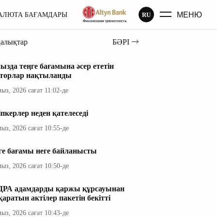
МЕНЮ
RU
АЛЮТА БАҒАМДАРЫ
ңалықтар
БӘРІ
ызда теңге бағамына әсер ететін
торлар нақтыланды
мыз, 2026 сағат 11:02-де
іпкерлер неден қателеседі
мыз, 2026 сағат 10:55-де
ге бағамы неге байланысты
мыз, 2026 сағат 10:50-де
РА адамдарды қаржы құрсауынан
қаратын актілер пакетін бекітті
мыз, 2026 сағат 10:43-де