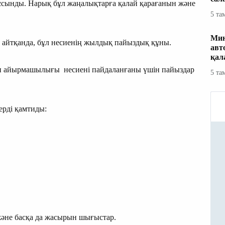
ұсынды. Нарық бұл жаңалықтарға қалай қарағанын және
5 та
Мин
 айтқанда, бұл несиенің жылдық пайыздық құны.
авт
қал
ден айырмашылығы несиені пайдаланғаны үшін пайыздар
5 та
рді қамтиды:
және басқа да жасырын шығыстар.