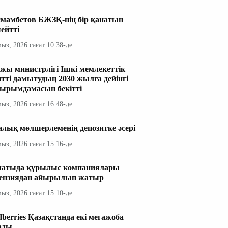
мамбетов БЖЗҚ-нің бір қанатын
ейтті
мыз, 2026 сағат 10:38-де
жы министрлігі Ішкі мемлекеттік
итті дамытудың 2030 жылға дейінгі
ырымдамасын бекітті
мыз, 2026 сағат 16:48-де
алық мөлшерлеменің депозитке әсері
мыз, 2026 сағат 15:16-де
атыда құрылыс компаниялары
ензиядан айырылып жатыр
мыз, 2026 сағат 15:10-де
dberries Қазақстанда екі мегажоба
ады