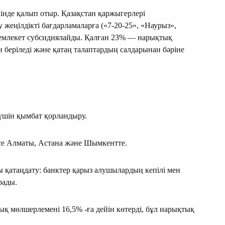
інде қалып отыр. Қазақстан қаржыгерлері
жеңілдікті бағдарламаларға («7-20-25», «Наурыз»,
 мемлекет субсидиялайды. Қалған 23% — нарықтық
н беріледі және қатаң талаптардың салдарынан бәріне
үшін қымбат қорландыру.
се Алматы, Астана және Шымкентте.
қатаңдату: банктер қарыз алушылардың кепiлi мен
рады.
қ мөлшерлемені 16,5% -ға дейін көтерді, бұл нарықтық