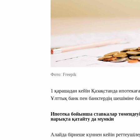
Фото: Freepik
1 қарашадан кейін Қазақстанда ипотекаға
Ұлттық банк пен банктердің шешіміне б
Ипотека бойынша ставкалар төмендеуі 
нарықта қатайту да мүмкін
Алайда бірнеше күннен кейін реттеушіл