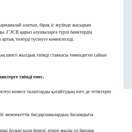
арнамалай алатын, бірақ іс жүзінде жасырын
ды. ГЭСВ қарыз алушыларға түрлі банктердің
 артық төлеуді түсінуге көмектеседі.
ң шекті жылдық тиімді ставкасы төмендеген сайын
анктерге тиімді емес.
теуі немесе талаптарды қатайтудың өзге де тетіктерін
і: мемлекеттік бағдарламалардың басымдығы
нкі болып қала береді: өткен жылы ол барлық