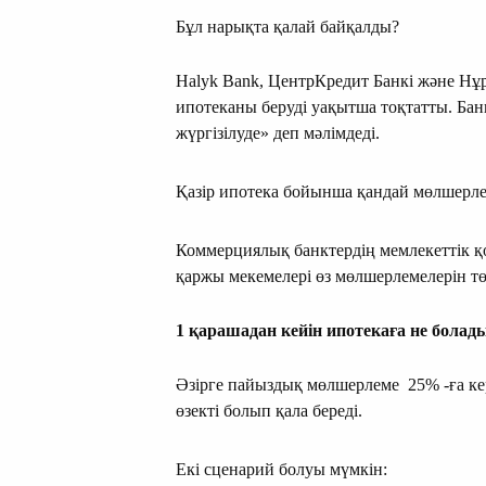
Бұл нарықта қалай байқалды?
Halyk Bank, ЦентрКредит Банкі және Нұ
ипотеканы беруді уақытша тоқтатты. Ба
жүргізілуде» деп мәлімдеді.
Қазір ипотека бойынша қандай мөлшерл
Коммерциялық банктердің мемлекеттік қ
қаржы мекемелері өз мөлшерлемелерін тө
1 қарашадан кейін ипотекаға не болад
Әзірге пайыздық мөлшерлеме 25% -ға кер
өзекті болып қала береді.
Екі сценарий болуы мүмкін: