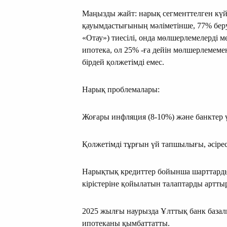
Маңызды жайт: нарық сегменттелген күй
қауымдастығының мәліметінше, 77% беру 
«Отау») тиесілі, онда мөлшерлемелерді
ипотека, ол 25% -ға дейін мөлшерлемеме
бірдей қолжетімді емес.
Нарық проблемалары:
Жоғары инфляция (8-10%) және банктер 
Қолжетімді тұрғын үй тапшылығы, әсіре
Нарықтық кредиттер бойынша шарттарды 
кiрiстерiне қойылатын талаптарды артты
2025 жылғы наурызда Ұлттық банк базалы
ипотеканы қымбаттатты.