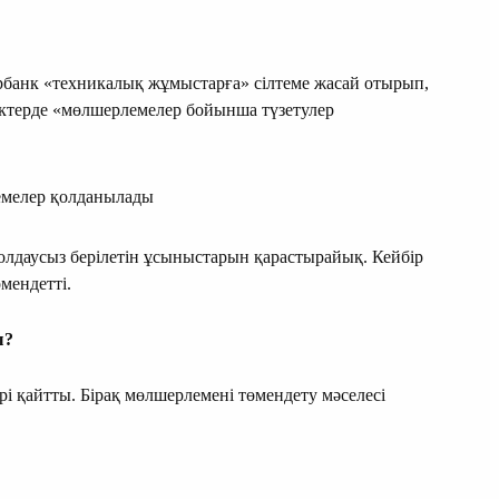
рбанк «техникалық жұмыстарға» сілтеме жасай отырып,
нктерде «мөлшерлемелер бойынша түзетулер
емелер қолданылады
олдаусыз берілетін ұсыныстарын қарастырайық. Кейбір
мендетті.
ы?
і қайтты. Бірақ мөлшерлемені төмендету мәселесі