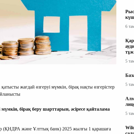
Рыс
күш
6 та
Қар
ауд
тұж
5 та
Баз
5 та
 қатысты жағдай өзгеруі мүмкін, бірақ нақты өзгерістер
айланысты
Алм
лиц
мүмкін, бірақ беру шарттарын, әсіресе қайталама
5 та
Wil
ер (ҚНДРА және Ұлттық банк) 2025 жылғы 1 қарашаға
сал