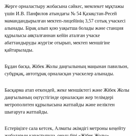
Жерге орналастыру жобасына сәйкес, мемлекет мұқтажы
үшін И.В. Панфилов атындағы № 54 Қазақстан-Ресей
мамандандырылған мектеп-лицейінің 3,57 сотық учаскесі
алынады. Бірақ алып қою уақытша болады және станция
құрылысы аяқталғаннан кейін аталған учаске
абаттандыруды жүргізе отырып, мектеп меншігіне
қайтарылады.
Бұдан басқа, Жібек Жолы даңғылының маңынан павильон,
субұрқақ, автотұрақ орналасқан учаскелер алынады.
Басқарма атап өткендей, жеке меншіктегі және Жібек Жолы
даңғылының оңтүстігінде орналасқан жер телімдері
метрополитен құрылысына жатпайды және иеліктен
шығаруға жатпайды.
Естеріңізге сала кетсек, Алматы әкімдігі метроны кеңейту
жобаларын қарастыруда, оның бірі «Жібек Жолы»