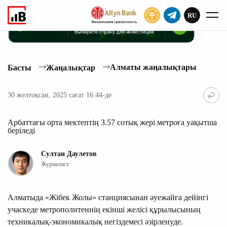
RU
ЖАЗЫЛУ
Алматы жаңалықтары
Басты
Жаңалықтар
30 желтоқсан, 2025 сағат 16:44-де
Арбаттағы орта мектептің 3.57 сотық жері метроға уақытша
беріледі
Султан Даулетов
Журналист
Алматыда «Жібек Жолы» станциясынан әуежайға дейінгі
учаскеде метрополитеннің екінші желісі құрылысының
техникалық-экономикалық негіздемесі әзірленуде.