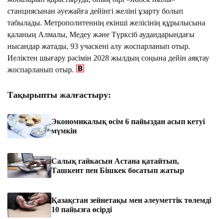
станциясынан әуежайға дейінгі желіні ұзарту болып
табылады. Метрополитеннің екінші желісінің құрылысына
қаланың Алмалы, Медеу және Түрксіб аудандарындағы
нысандар жатады, 93 учаскені алу жоспарланып отыр.
Иеліктен шығару рәсімін 2028 жылдың соңына дейін аяқтау
жоспарланып отыр.
Тақырыпты жалғастыру:
Экономикалық өсім 6 пайыздан асып кетуі
мүмкін
Салық гайкасын Астана қатайтып,
Ташкент пен Бішкек босатып жатыр
Қазақстан зейнетақы мен әлеуметтік төлемді
10 пайызға өсірді