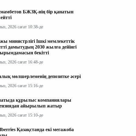
мамбетов БЖЗҚ-нің бір қанатын
ейтті
мыз, 2026 сағат 10:38-де
жы министрлігі Ішкі мемлекеттік
итті дамытудың 2030 жылға дейінгі
ырымдамасын бекітті
мыз, 2026 сағат 16:48-де
алық мөлшерлеменің депозитке әсері
мыз, 2026 сағат 15:16-де
атыда құрылыс компаниялары
ензиядан айырылып жатыр
мыз, 2026 сағат 15:10-де
dberries Қазақстанда екі мегажоба
ады