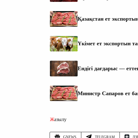
Қазақстан ет экспортын
Үкімет ет экспортын та
Ендігі дағдарыс — етте
Министр Сапаров ет ба
Жазылу
GNEWS
TELEGRAM
ДЗ