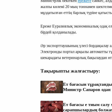
Министрлік бекіткен
ережеге
сәйкес, алд
жалпы көлемі 20 мың тоннамен шектелме
мұздатылған еттің барлық түріне қатысты
Ереже Еуразиялық экономикалық одақ елд
бірдей қолданылады.
Әр экспорттаушының үлесі бордақылау а
Электронды портал арқылы автоматты тү
шекарадағы ветеринарлық бақылаудан өтк
Тақырыпты жалғастыру:
Ет бағасын тұрақтандыр
Министр Сапаров одан 
Ет бағасы е тиым салу 
сарапшылардың болжа