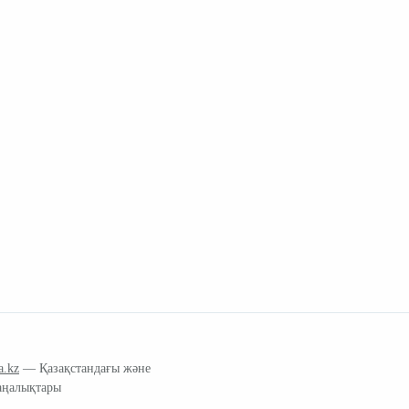
a.kz
— Қазақстандағы және
аңалықтары