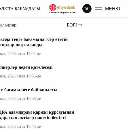
МЕНЮ
RU
АЛЮТА БАҒАМДАРЫ
ңалықтар
БӘРІ
ызда теңге бағамына әсер ететін
торлар нақтыланды
мыз, 2026 сағат 11:02-де
іпкерлер неден қателеседі
мыз, 2026 сағат 10:55-де
ге бағамы неге байланысты
мыз, 2026 сағат 10:50-де
РА адамдарды қаржы құрсауынан
қаратын актілер пакетін бекітті
мыз, 2026 сағат 10:43-де