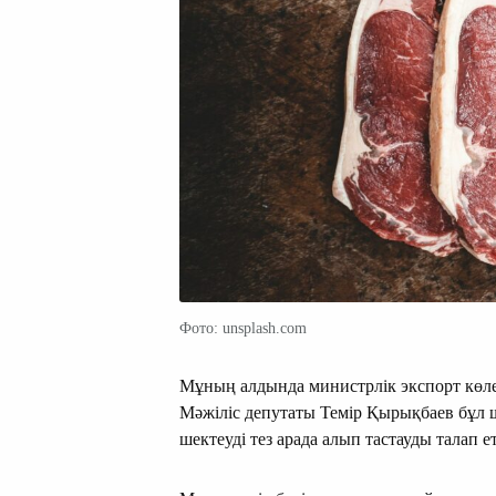
Фото: unsplash.com
Мұның алдында министрлік экспорт көле
Мәжіліс депутаты Темір Қырықбаев бұл 
шектеуді тез арада алып тастауды талап е