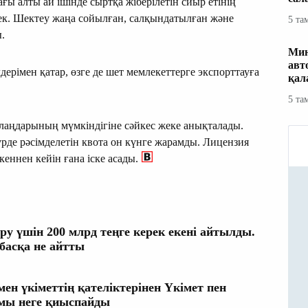
ағы алты ай ішінде сыртқа жіберілетін сиыр етінің
к. Шектеу жаңа сойылған, салқындатылған және
5 та
.
Мин
авт
ерімен қатар, өзге де шет мемлекеттерге экспорттауға
қал
5 та
лаңдарының мүмкіндігіне сәйкес жеке анықталады.
рде рәсімделетін квота он күнге жарамды. Лицензия
еннен кейін ғана іске асады.
у үшін 200 млрд теңге керек екені айтылды.
басқа не айтты
мен үкіметтің қателіктерінен Үкімет пен
мы неге қиыспайды