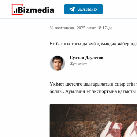
ЖАЗЫЛУ
Қазақстан
Басты
Жаңалықтар
31 желтоқсан, 2025 сағат 18:17-де
Ет бағасы тағы да «үй қамаққа» жіберілді
Султан Даулетов
Журналист
Үкімет шетелге шығарылатын сиыр етін 
болды. Ауылмин ет экспортына қатысты