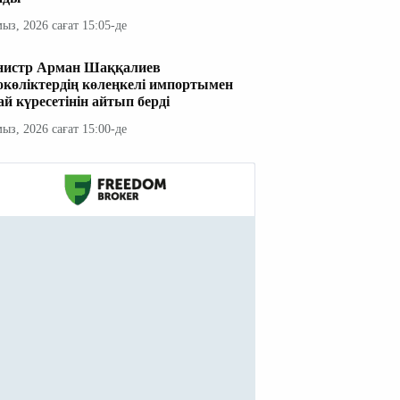
мыз, 2026 сағат 15:05-де
истр Арман Шаққалиев
окөліктердің көлеңкелі импортымен
ай күресетінін айтып берді
мыз, 2026 сағат 15:00-де