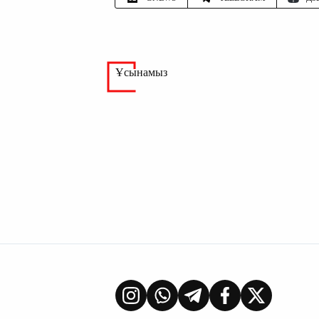
Ұсынамыз