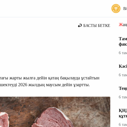
В
 жаңалықтары
Жа
БАСТЫ БЕТКЕ
Там
фак
6 та
Кәс
6 та
тағы жарты жылға дейін қатаң бақылауда ұстайтын
 шектеуді 2026 жылдың маусым дейін ұзартты.
Тең
6 та
ҚНД
құт
6 та