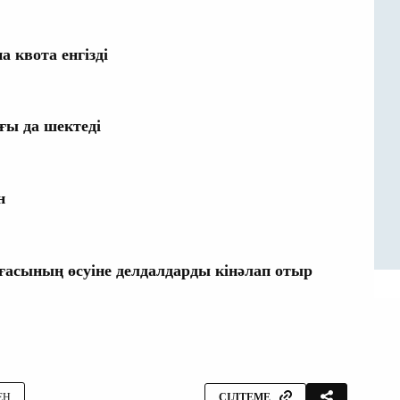
а квота енгізді
ғы да шектеді
н
ғасының өсуіне делдалдарды кінәлап отыр
ЕН
СІЛТЕМЕ