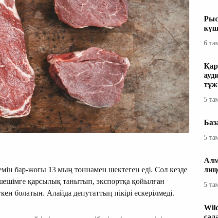
Рыс
күш
6 та
Қар
ауд
тұж
5 та
Баз
5 та
Алм
мін бар-жоғы 13 мың тоннамен шектеген еді. Сол кезде
лиц
шешімге қарсылық танытып, экспортқа қойылған
5 та
ткен болатын. Алайда депутаттың пікірі ескерілмеді.
Wil
сал