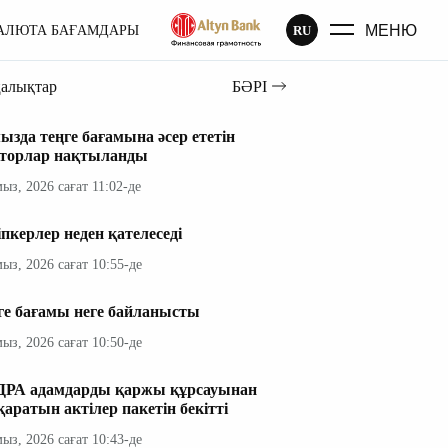
МЕНЮ
RU
АЛЮТА БАҒАМДАРЫ
ңалықтар
БӘРІ
ызда теңге бағамына әсер ететін
торлар нақтыланды
мыз, 2026 сағат 11:02-де
іпкерлер неден қателеседі
мыз, 2026 сағат 10:55-де
ге бағамы неге байланысты
мыз, 2026 сағат 10:50-де
РА адамдарды қаржы құрсауынан
қаратын актілер пакетін бекітті
мыз, 2026 сағат 10:43-де