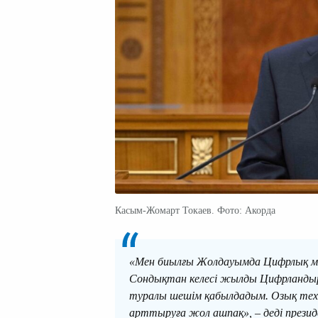
Касым-Жомарт Токаев. Фото: Акорда
«Мен биылғы Жолдауымда Цифрлық ме
Сондықтан келесі жылды Цифрланды
туралы шешім қабылдадым. Озық техно
арттыруға жол ашпақ», – деді презид