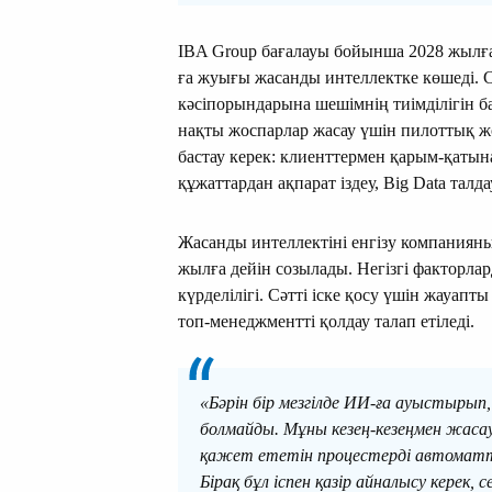
IBA Group бағалауы бойынша 2028 жылға
ға жуығы жасанды интеллектке көшеді. С
кәсіпорындарына шешімнің тиімділігін б
нақты жоспарлар жасау үшін пилоттық жоб
бастау керек: клиенттермен қарым-қатын
құжаттардан ақпарат іздеу, Big Data талд
Жасанды интеллектіні енгізу компанияны
жылға дейін созылады. Негізгі факторла
күрделілігі. Сәтті іске қосу үшін жауап
топ-менеджментті қолдау талап етіледі.
«Бәрін бір мезгілде ИИ-ға ауыстырып
болмайды. Мұны кезең-кезеңмен жасау
қажет ететін процестерді автоматта
Бірақ бұл іспен қазір айналысу керек, 