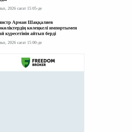
мыз, 2026 сағат 15:05-де
истр Арман Шаққалиев
окөліктердің көлеңкелі импортымен
ай күресетінін айтып берді
мыз, 2026 сағат 15:00-де