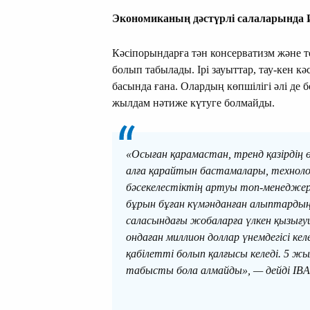
Э
кономиканың дәстүрлі салаларында 
Кәсіпорындарға тән консерватизм және т
болып табылады. Ірі зауыттар, тау-кен к
басында ғана. Олардың көпшілігі әлі де
жылдам нәтиже күтуге болмайды.
«Осыған қарамастан, тренд қазірдің ө
алға қарайтын бастамалары, технол
бәсекелестіктің артуы топ-менеджерл
бұрын бұған күмәнданған алыптардың
саласындағы жобаларға үлкен қызығу
ондаған миллион доллар үнемдегісі ке
қабілетті болып қалғысы келеді. 5 жы
табысты бола алмайды», — дейді IB