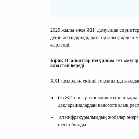
2025 жылы әлем ЖИ дамуында спринтерлі
дейін жетілдірілді, дата-орталықтардың 
әзірленді.
Бірақ IT-алыптар неғұрлым тез «жүгірі
алыстай береді
XXI ғасырдың екінші тоқсанында жылдам 
біз ЖИ енгізу экономикасының қарқы
декларациялардан ведомстволық рәсі
ал инфрақұрылымдық жобалар энергия
шегін бұзады.