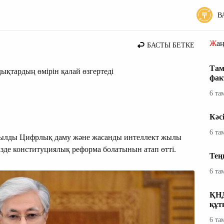
В
 жаңалықтары
Жа
БАСТЫ БЕТКЕ
Там
қтардың өмірін қалай өзгертеді
фак
6 та
Кәс
6 та
жылды Цифрлық даму және жасанды интеллект жылы
ізде конституциялық реформа болатынын атап өтті.
Тең
6 та
ҚНД
құт
6 та