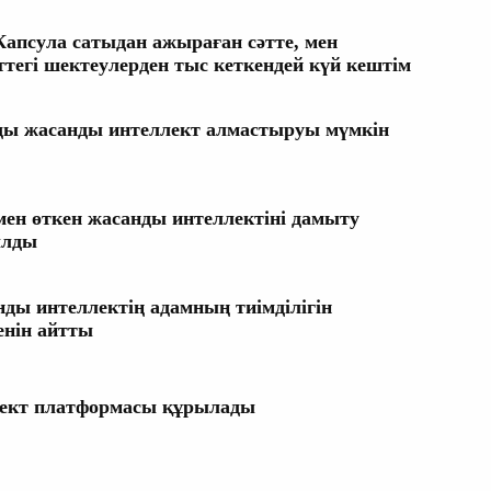
псула сатыдан ажыраған сәтте, мен
еттегі шектеулерден тыс кеткендей күй кештім
нды жасанды интеллект алмастыруы мүмкін
ен өткен жасанды интеллектіні дамыту
ылды
нды интеллектің адамның тиімділігін
енін айтты
ект платформасы құрылады