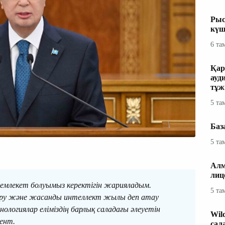
Рыс
күш
6 та
Қар
ауд
тұж
5 та
Баз
5 та
Алм
лиц
млекет болуымыз керектігін жарияладым.
5 та
ру және жасанды интеллект жылы деп атау
логиялар еліміздің барлық саладағы әлеуетін
Wil
ент.
сал