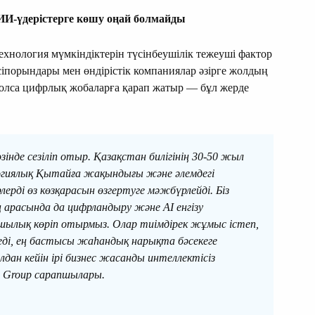
ИИ-үдерістерге көшу оңай болмайды
ехнология мүмкіндіктерін түсінбеушілік тежеуші фактор
әсіпорындары мен өндірістік компаниялар әзірге жолдың
 болса цифрлық жобаларға қарап жатыр — бұл жерде
зінде сезіліп отыр. Қазақстан билігінің 30-50 жыл
огиялық Қытайға жақындығы және әлемдегі
ерді өз көзқарасын өзгертуге мәжбүрлейді. Біз
 арасында да цифрландыру және AI енгізу
шылық көріп отырмыз. Олар тиімдірек жұмыс істеп,
леді, ең бастысы жаһандық нарықта бәсекеге
лдан кейін ірі бизнес жасанды интеллектісіз
A Group сарапшылары.