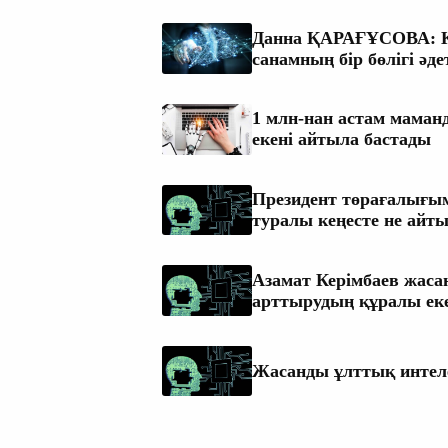
Данна ҚАРАҒҰСОВА: Ка
санамның бір бөлігі әд
1 млн-нан астам мама
екені айтыла бастады
Президент төрағалығым
туралы кеңесте не айт
Азамат Керімбаев жаса
арттырудың құралы ек
Жасанды ұлттық интел