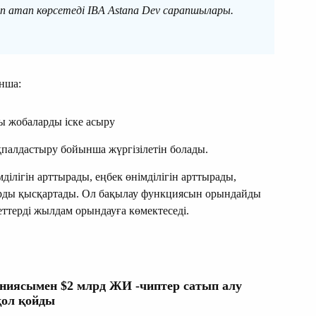
еп атап көрсетеді IBA Astana Dev сарапшылары.
нша:
 жобаларды іске асыру
қпалдастыру бойынша жүргізілетін болады.
ділігін арттырады, еңбек өнімділігін арттырады,
арды қысқартады. Ол бақылау функциясын орындайды
еттерді жылдам орындауға көмектеседі.
аниясымен $2 млрд ЖИ -чиптер сатып алу
қол қойды