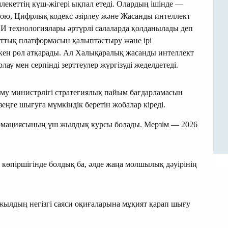
екеттің күш-жігері ықпал етеді. Олардың ішінде —
қою, Цифрлық кодекс әзірлеу және Жасанды интеллект
ИИ технологиялары әртүрлі салаларда қолданылады деп
лттық платформасын қалыптастыру және ірі
кен рөл атқарады. Ал Халықаралық жасанды интеллект
у мен серпінді зерттеулер жүргізуді жеделдетеді.
му министрлігі стратегиялық пайым бағдарламасын
зеңге шығуға мүмкіндік беретін жобалар кіреді.
рмациясының үш жылдық курсы болады. Мерзім — 2026
көпіршігінде болдық ба, әлде жаңа молшылық дәуірінің
жылдың негізгі саяси оқиғаларына мұқият қарап шығу