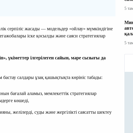
5 та
Мин
авт
к серпіліс жасады — модельдер «ойлау» мүмкіндігіне
қал
мегажобалары іске қосылды және саяси стратегиялар
5 та
п», үкіметтер ілгерілеген сайын, мәре сызығы
да
бастау салдары ұзақ қашықтықта көрініс табады:
нын бағалай аламыз, мемлекеттік стратегиялар
мдерге көшеді,
ны, желілерді, суды және жергілікті саясатты шектеу