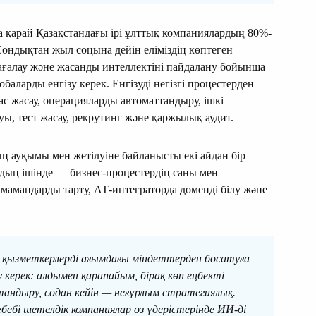
 қарай Қазақстандағы ірі ұлттық компаниялардың 80%-
ондықтан жыл соңына дейін еліміздің көптеген
ағалау және жасанды интеллектіні пайдалану бойынша
аларды енгізу керек. Енгізуді негізгі процестерден
ас жасау, операцияларды автоматтандыру, ішкі
ауы, тест жасау, рекрутинг және қаржылық аудит.
ң ауқымы мен жетілуіне байланысты екі айдан бір
рдың ішінде — бизнес-процестердің саны мен
ты мамандарды тарту, АТ-интеграторда доменді білу және
, қызметкерлерді ағымдағы міндеттерден босатуға
 керек: алдымен қарапайым, бірақ көп еңбекті
ндыру, содан кейін — неғұрлым стратегиялық.
себебі шетелдік компаниялар өз үдерістерінде ИИ-ді