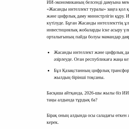
ИИ-экономиканың белсенді дамуына мемл
«Жасанды интеллект туралы» заңға қол 
және цифрлық даму министрлігін құру. 
күтілуде. Бұған Жасанды интеллекттің ұ
инвестициялық жобаларды іске асыру үл
орталығының пайда болуы мамандар даярла
Жасанды интеллект және цифрлық да
әзірлеуде. Оған республикаға жаңа ке
Бұл Қазақстанның цифрлық трансфо
жылдың бірінші тоқсаны.
Басқаша айтқанда, 2026-шы жылы біз ИИ 
таңы алдында тұрдық ба?
Бірақ оның алдында осы саладағы өткен 
керек.