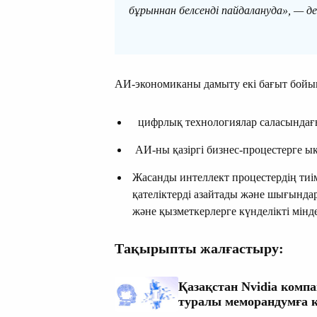
бұрыннан белсенді пайдалануда», — д
АИ-экономиканы дамыту екі бағыт бойы
цифрлық технологиялар саласындағы
АИ-ны қазіргі бизнес-процестерге ы
Жасанды интеллект процестердің тиім
қателіктерді азайтады және шығынд
және қызметкерлерге күнделікті мінд
Тақырыпты жалғастыру:
Қазақстан Nvidia комп
туралы меморандумға 