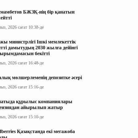
мамбетов БЖЗҚ-нің бір қанатын
ейтті
мыз, 2026 сағат 10:38-де
жы министрлігі Ішкі мемлекеттік
итті дамытудың 2030 жылға дейінгі
ырымдамасын бекітті
мыз, 2026 сағат 16:48-де
алық мөлшерлеменің депозитке әсері
мыз, 2026 сағат 15:16-де
атыда құрылыс компаниялары
ензиядан айырылып жатыр
мыз, 2026 сағат 15:10-де
dberries Қазақстанда екі мегажоба
ады