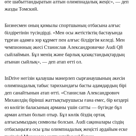
өте шабыттандыратын алтын олимпиадалық жеңіс», — деп
жазды Томский.
Бизнесмен оның қимылы спортшының отбасына алғыс
білдіретінін түсіндірді. «Мен осы жетістіктің бастауында
тұрған адамға зор құрмет пен алғыс білдіргім келеді. Мен
чемпионның әкесі Станислав Александровичке Audi Q8
сыйлаймын. Бұл менің және барлық қазақстандықтардың
атынан сыйлық», — деп атап өтті ол.
InDrive негізін қалаушы мәнерлеп сырғанаушының әкесін
олимпиадалық табыс тарихындағы басты адамдардың бірі
деп санайтынын атап өтті. «Станислав Александрович
Михаилдің бірінші жаттықтырушысы ғана емес, бір кездері
өз көлігін баласының арманы үшін сатты — бүгінде бұл
арман алтын болып отыр. Бұл көлік біздің ортақ
алғысымыздың символы болсын. Audi сақиналары сіздің
отбасыңызға осы ұлы олимпиадалық жеңісті әрдайым еске