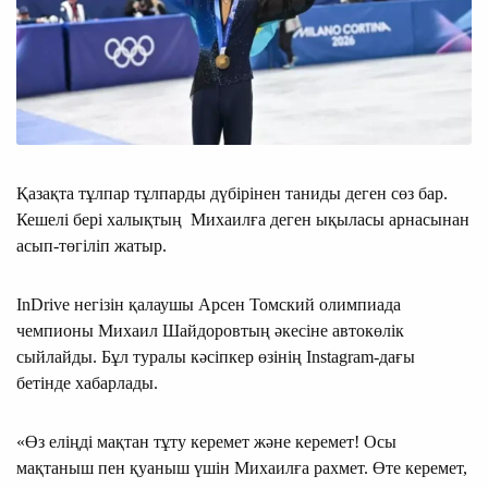
Қазақта тұлпар тұлпарды дүбірінен таниды деген сөз бар.
Кешелі бері халықтың Михаилға деген ықыласы арнасынан
асып-төгіліп жатыр.
InDrive негізін қалаушы Арсен Томский олимпиада
чемпионы Михаил Шайдоровтың әкесіне автокөлік
сыйлайды. Бұл туралы кәсіпкер өзінің Instagram-дағы
бетінде хабарлады.
«Өз еліңді мақтан тұту керемет және керемет! Осы
мақтаныш пен қуаныш үшін Михаилға рахмет. Өте керемет,