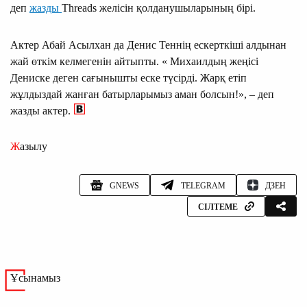
деп
жазды
Threads желісін қолданушыларының бірі.
Актер Абай Асылхан да Денис Теннің ескерткіші алдынан
жай өткім келмегенін айтыпты. « Михаилдың жеңісі
Дениске деген сағынышты еске түсірді. Жарқ етіп
жұлдыздай жанған батырларымыз аман болсын!», – деп
жазды актер.
Жазылу
GNEWS
TELEGRAM
ДЗЕН
СІЛТЕМЕ
Ұсынамыз