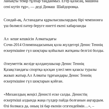
лайықты темір тұлпар таңдаймыз. Егер қаласаң, машина
сені күтіп тұр», — деді Димаш Шайдоровқа.
Сондай-ақ, Астанадағы құрылысшылардың бірі чемпионға
үш бөлмелі пәтер беруге ниетті екені хабарланды
Ал кеше кешкісін Алматыдағы
Сочи-2014 Олимпиадасының қола жүлдегері Денис Теннің
ескерткішіне гүл шоқтары қойылып жатқаны белгілі болды.
Әлеуметтік желіде қолданушылар Денис Теннің
Қазақстандағы спортқа қосқан үлесі мен қазасы туралы
жазып жатыр.Ал Алматы тұрғындары Денис Теннің
ескерткішіне гүл шоқтарын қойған.
«Михаилдың жеңісі Денисті еске салды. Денистің
ескерткіші алдында жаңа гүлдер пайда болғанын аңғардым.
Өзі болмаса да, оның ізі бар екенін сезгендеймін…», –