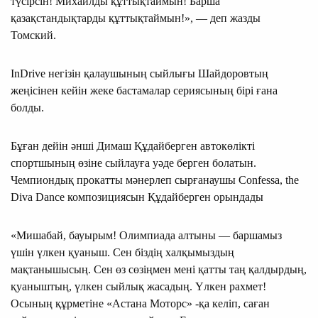
түсірсін! Михаилды құттықтаймын! Барша
қазақстандықтарды құттықтаймын!», — деп жазды
Томский.
InDrive негізін қалаушының сыйлығы Шайдоровтың
жеңісінен кейін жеке бастамалар сериясының бірі ғана
болды.
Бұған дейін әнші Димаш Құдайберген автокөлікті
спортшының өзіне сыйлауға уәде берген болатын.
Чемпиондық прокатты мәнерлеп сырғанаушы Confessa, the
Diva Dance композициясын Құдайберген орындады
«Мишабай, бауырым! Олимпиада алтыны — баршамыз
үшін үлкен қуаныш. Сен біздің халқымыздың
мақтанышысың. Сен өз сөзіңмен мені қатты таң қалдырдың,
қуаныштың, үлкен сыйлық жасадың. Үлкен рахмет!
Осының құрметіне «Астана Моторс» -қа келіп, саған