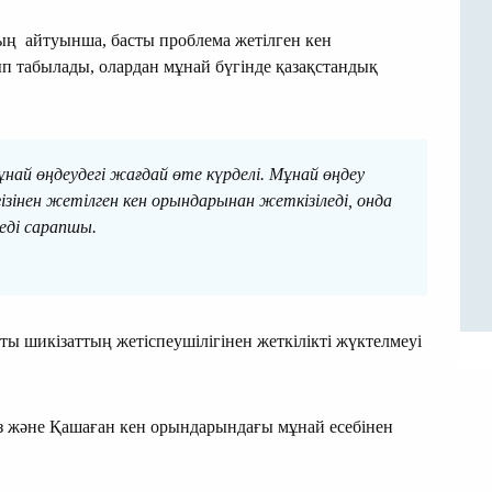
ң айтуынша, басты проблема жетілген кен
п табылады, олардан мұнай бүгінде қазақстандық
мұнай өңдеудегі жағдай өте күрделі. Мұнай өңдеу
зінен жетілген кен орындарынан жеткізіледі, онда
еді сарапшы.
ты шикізаттың жетіспеушілігінен жеткілікті жүктелмеуі
з және Қашаған кен орындарындағы мұнай есебінен