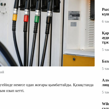
Рыс
күш
6 та
Қар
ауд
тұж
5 та
Баз
5 та
кий
Алм
гейінде немесе одан жоғары қымбаттайды. Қазақстанда
лиц
ым озып кетті.
5 та
Wil
сал