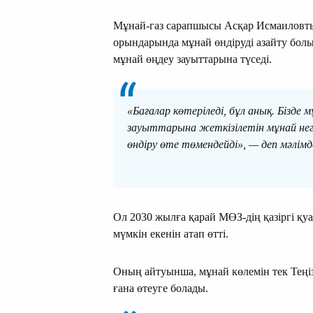
Мұнай-газ сарапшысы Асқар Исмаиловты
орындарында мұнай өндіруді азайту болы
мұнай өңдеу зауыттарына түседі.
«Бағалар көтеріледі, бұл анық. Бізде 
зауыттарына жеткізілетін мұнай негі
өндіру өте төмендейді», — деп мәлімд
Ол 2030 жылға қарай МӨЗ-дің қазіргі қуа
мүмкін екенін атап өтті.
Оның айтуынша, мұнай көлемін тек Теңі
ғана өтеуге болады.