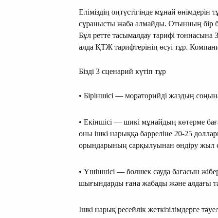
Еліміздің оңтүстігінде мұнай өнімдерін
сұранысты жаба алмайды. Отынның бір б
Бұл ретте тасымалдау тарифі тоннасына 3
алда ҚТЖ тарифтерінің өсуі тұр. Компани
Бізді 3 сценарий күтіп тұр
• Біріншісі — мораторийді жаздың соңына
• Екіншісі — шикі мұнайдың көтерме ба
оны ішкі нарыққа барреліне 20-25 долларғ
орындарының сарқылуынан өндіру жыл 
• Үшіншісі — бөлшек сауда бағасын жіберу
шығындарды ғана жабады және алдағы та
Ішкі нарық ресейлік жеткізілімдерге тәу