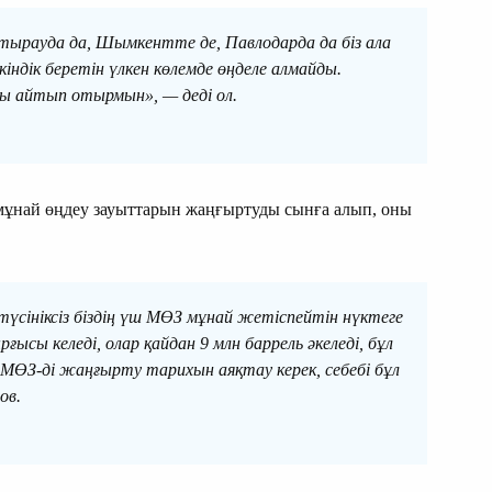
тырауда да, Шымкентте де, Павлодарда да біз ала
дік беретін үлкен көлемде өңделе алмайды.
 айтып отырмын», — деді ол.
мұнай өңдеу зауыттарын жаңғыртуды сынға алып, оны
сініксіз біздің үш МӨЗ мұнай жетіспейтін нүктеге
ысы келеді, олар қайдан 9 млн баррель әкеледі, бұл
МӨЗ-ді жаңғырту тарихын аяқтау керек, себебі бұл
ов.