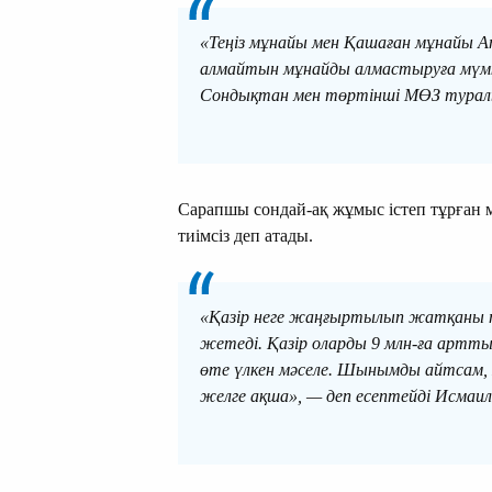
«Теңіз мұнайы мен Қашаған мұнайы А
алмайтын мұнайды алмастыруға мүмкін
Сондықтан мен төртінші МӨЗ туралы
Сарапшы сондай-ақ жұмыс істеп тұрған 
тиімсіз деп атады.
«Қазір неге жаңғыртылып жатқаны тү
жетеді. Қазір оларды 9 млн-ға арттырғ
өте үлкен мәселе. Шынымды айтсам, 
желге ақша», — деп есептейді Исмаил