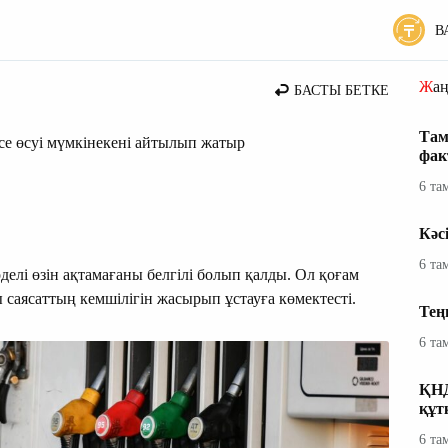
В
Жа
БАСТЫ БЕТКЕ
Там
 есе өсуі мүмкінекені айтылып жатыр
фак
6 та
Кәс
6 та
делі өзін ақтамағаны белгілі болып қалды. Ол қоғам
 саясаттың кемшілігін жасырып ұстауға көмектесті.
Тең
6 та
ҚНД
құт
6 та