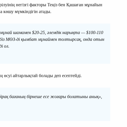
луінің негізгі факторы Теңіз бен Қашаған мұнайын
а көшу мүмкіндігін атады.
мұнай шамамен $20-25, әлемдік нарықта — $100-110
 біз МӨЗ-ді қымбат мұнаймен толтырсақ, онда отын
і ол.
 өсуі айтарлықтай болады деп есептейді.
ірақ бағаның бірнеше есе жоғары болатыны анық»,