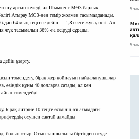
 тұтыну артып келеді, ал Шымкент МӨЗ барлық
5 та
өлігі Атырау МӨЗ-нен темір жолмен тасымалданады.
6-дан 64 мың теңгеге дейін — 1,8 есеге жуық өсті. Ал
Мин
авт
я жүк тасымалын 38% -ға өсіруді сұрады.
қал
5 та
 дейін ұзарту.
ғасын төмендету, бірақ жер қойнауын пайдаланушылар
а, өзіндік құны 40 долларға сатады, ал кен
сайын төмендейді.
. Бірақ литріне 10 теңге өсімінің өзі ағымдағы
рифтердің өсуінен сақтай алмайды.
елді болып отыр. Отын тапшылығы біртіндеп өсуде.