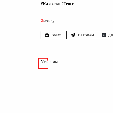
#Казахстан
#Тенге
Жазылу
GNEWS
TELEGRAM
ДЗ
Ұсынамыз