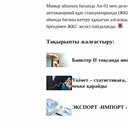
Мамыр айының басында Аи-92 мен дизел
автожанармай құю станцияларында (ЖҚС)
айында бағаны көтеру құқығын алғашқыла
брендімен ЖҚС желісі пайдаланды.
Тақырыпты жалғастыру:
Банктер ІІ тоқсанда ипо
Үкімет – статистикаға
чекке қарайды
ЭКСПОРТ -ИМПОРТ : Пай