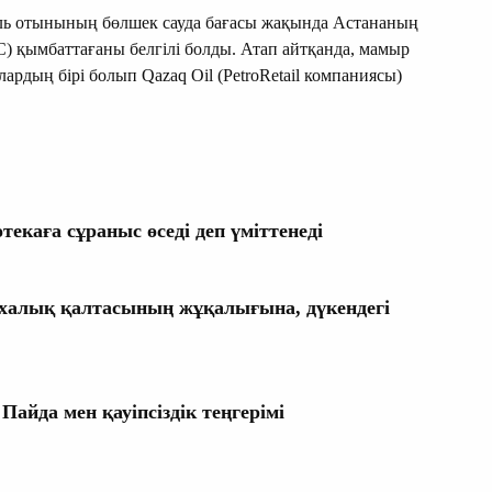
ь отынының бөлшек сауда бағасы жақында Астананың
 қымбаттағаны белгілі болды. Атап айтқанда, мамыр
рдың бірі болып Qazaq Oil (PetroRetail компаниясы)
текаға сұраныс өседі деп үміттенеді
, халық қалтасының жұқалығына, дүкендегі
да мен қауіпсіздік теңгерімі