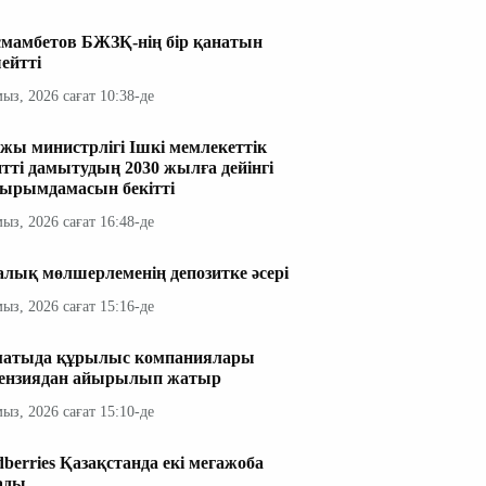
мамбетов БЖЗҚ-нің бір қанатын
ейтті
мыз, 2026 сағат 10:38-де
жы министрлігі Ішкі мемлекеттік
итті дамытудың 2030 жылға дейінгі
ырымдамасын бекітті
мыз, 2026 сағат 16:48-де
алық мөлшерлеменің депозитке әсері
мыз, 2026 сағат 15:16-де
атыда құрылыс компаниялары
ензиядан айырылып жатыр
мыз, 2026 сағат 15:10-де
dberries Қазақстанда екі мегажоба
ады