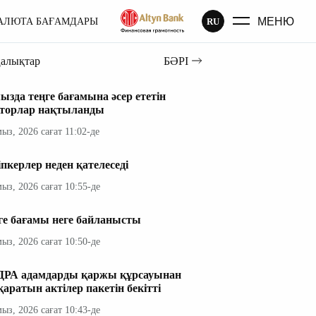
МЕНЮ
RU
АЛЮТА БАҒАМДАРЫ
ңалықтар
БӘРІ
ызда теңге бағамына әсер ететін
торлар нақтыланды
мыз, 2026 сағат 11:02-де
іпкерлер неден қателеседі
мыз, 2026 сағат 10:55-де
ге бағамы неге байланысты
мыз, 2026 сағат 10:50-де
РА адамдарды қаржы құрсауынан
қаратын актілер пакетін бекітті
мыз, 2026 сағат 10:43-де