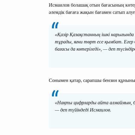
Исмаилов болашақ отын бағасының көтері
әлемдік бағаға жақын бағамен сатып алуғ
«Қазір Қазақстанның ішкі нарығында 
тұрады, яғни төрт есе қымбат. Егер
бағасы да көтеріледі», — деп түсіндірд
Сонымен қатар, сарапшы бензин құнының
«Нақты цифрларды айта алмаймын, б
— деп түйіндеді Исмаилов.