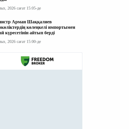
мыз, 2026 сағат 15:05-де
истр Арман Шаққалиев
окөліктердің көлеңкелі импортымен
ай күресетінін айтып берді
мыз, 2026 сағат 15:00-де