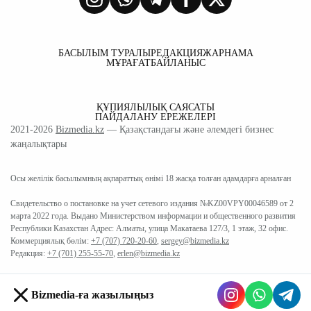
БАСЫЛЫМ ТУРАЛЫ
РЕДАКЦИЯ
ЖАРНАМА
МҰРАҒАТ
БАЙЛАНЫС
ҚҰПИЯЛЫЛЫҚ САЯСАТЫ
ПАЙДАЛАНУ ЕРЕЖЕЛЕРІ
2021-2026
Bizmedia.kz
— Қазақстандағы және әлемдегі бизнес
жаңалықтары
Осы желілік басылымның ақпараттық өнімі 18 жасқа толған адамдарға арналған
Свидетельство о постановке на учет сетевого издания №KZ00VPY00046589 от 2
марта 2022 года. Выдано Министерством информации и общественного развития
Республики Казахстан Адрес: Алматы, улица Макатаева 127/3, 1 этаж, 32 офис.
Коммерциялық бөлім:
+7 (707) 720-20-60
,
sergey@bizmedia.kz
Редакция:
+7 (701) 255-55-70
,
erlen@bizmedia.kz
Bizmedia-ға жазылыңыз