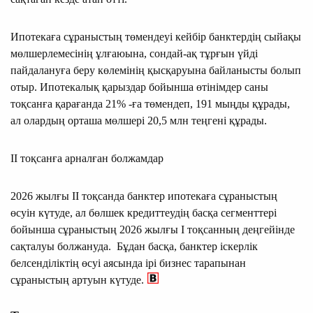
Ипотекаға сұраныстың төмендеуі кейбір банктердің сыйақы
мөлшерлемесінің ұлғаюына, сондай-ақ тұрғын үйді
пайдалануға беру көлемінің қысқаруына байланысты болып
отыр. Ипотекалық қарыздар бойынша өтінімдер саны
тоқсанға қарағанда 21% -ға төмендеп, 191 мыңды құрады,
ал олардың орташа мөлшері 20,5 млн теңгені құрады.
II тоқсанға арналған болжамдар
2026 жылғы II тоқсанда банктер ипотекаға сұраныстың
өсуін күтуде, ал бөлшек кредиттеудің басқа сегменттері
бойынша сұраныстың 2026 жылғы I тоқсанның деңгейінде
сақталуы болжануда. Бұдан басқа, банктер іскерлік
белсенділіктің өсуі аясында ірі бизнес тарапынан
сұраныстың артуын күтуде.