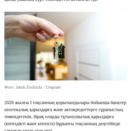
Фото: Jakub Żerdzicki / Unsplash
2026 жылғы I тоқсанның қорытындылары бойынша банктер
ипотекалық қарыздарға және автокредиттерге сұраныстың
төмендегенін, бірақ оларды тұтынушылық қарыздарға
(кепілдікті және кепілсіз) бұрынғы тоқсанның деңгейінде
сақтаған кезде атап өтті.