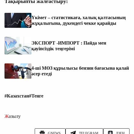
Тақырыпты жалғастыру:
Үкімет – статистикаға, халық қалтасының
жұқалығына, дүкендегі чекке қарайды
ЭКСПОРТ -ИМПОРТ : Пайда мен
қауіпсіздік теңгерімі
4-ші МӨЗ құрылысы бензин бағасына қалай
әсер етеді
#Казахстан
#Тенге
Жазылу
GNEWS
TELEGRAM
ДЗЕН