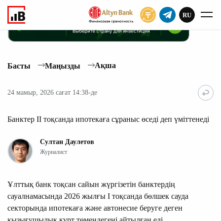
RU
ЖАЗЫЛУ
Aқша
Басты
Маңызды
24 мамыр, 2026 сағат 14:38-де
Банктер ІІ тоқсанда ипотекаға сұраныс өседі деп үміттенеді
Султан Даулетов
Журналист
Ұлттық банк тоқсан сайын жүргізетін банктердің
сауалнамасында 2026 жылғы I тоқсанда бөлшек сауда
секторында ипотекаға және автонесие беруге деген
қызығушылық күрт төмендегені айтылған еді.