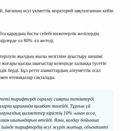
 бағаның өсуі үкіметтік мораторий аяқталғаннан кейін
та қараудың басты себебі инженерлік желілердің
ірлерде ол 80% -ға жетеді.
өтерілуін жылдың жылы мезгіліне ауыстыру шешімі
л жоғары қысқы шығыстар кезеңінде халыққа түсетін
к берді. Бұл ретте азаматтардың әлеуметтік осал
 мен өтемақылар сақталады.
итеті тарифтерді саралау сияқты тетіктерді
аларға қарағанда қымбат төлейді. Тұрғын үй
коммуналдық қызметтер кірістің 10% -ынан асса,
лған шығындарын өтейді. Яғни, қолдау бойынша
 ішінде тарифтердің өсуі жүріп жатыр, объективті