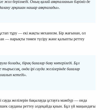
 жол берілмеді. Оның қалай аяқталғанын бәріміз де
йдалану әрқашан нашар аяқталады».
стап тұру — екі жақты механизм. Бір жағынан, ол
нан — нарықты төмен түсіру және қалыпты реттеу
руға болады, бірақ бағалар баяу көтеріледі. Бұл
е тырыссақ, онда ірі сауда желілерінде бағалар
оғалып кетеді».
 сауда желілерін бақылауда ұстауға мәжбүр — онда
өлшек сауданы реттеу әлдеқайда қиын. Бұл үй маңындағы