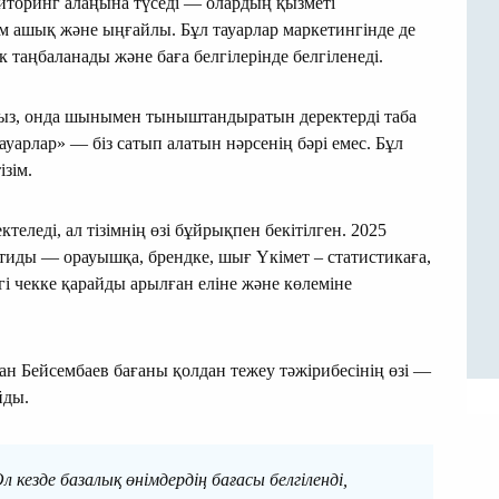
ониторинг алаңына түседі — олардың қызметі
м ашық және ыңғайлы. Бұл тауарлар маркетингінде де
таңбаланады және баға белгілерінде белгіленеді.
ңыз, онда шынымен тыныштандыратын деректерді таба
ауарлар» — біз сатып алатын нәрсенің бәрі емес. Бұл
ізім.
теледі, ал тізімнің өзі бұйрықпен бекітілген. 2025
тиды — орауышқа, брендке, шығ Үкімет – статистикаға,
 чекке қарайды арылған еліне және көлеміне
 Бейсембаев бағаны қолдан тежеу тәжірибесінің өзі —
йды.
 кезде базалық өнімдердің бағасы белгіленді,