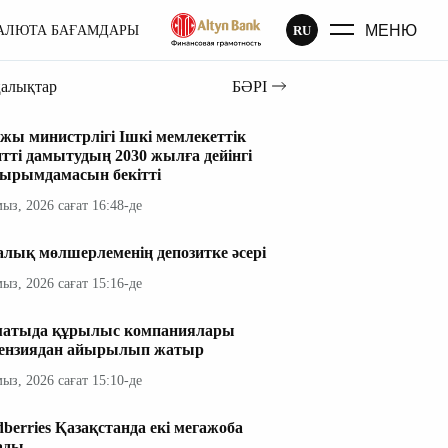
МЕНЮ
RU
АЛЮТА БАҒАМДАРЫ
ңалықтар
БӘРІ
жы министрлігі Ішкі мемлекеттік
итті дамытудың 2030 жылға дейінгі
ырымдамасын бекітті
мыз, 2026 сағат 16:48-де
алық мөлшерлеменің депозитке әсері
мыз, 2026 сағат 15:16-де
атыда құрылыс компаниялары
ензиядан айырылып жатыр
мыз, 2026 сағат 15:10-де
dberries Қазақстанда екі мегажоба
ады