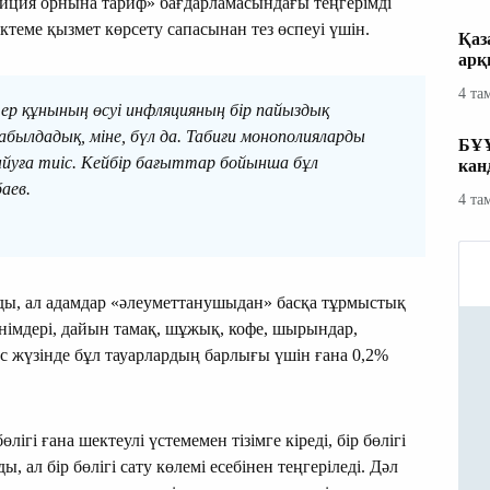
ция орнына тариф» бағдарламасындағы теңгерімді
ктеме қызмет көрсету сапасынан тез өспеуі үшін.
Қаз
арқ
4 та
р құнының өсуі инфляцияның бір пайыздық
абылдадық, міне, бүл да. Табиғи монополияларды
БҰҰ
йуға тиіс. Кейбір бағыттар бойынша бұл
кан
аев.
4 та
ады, ал адамдар «әлеуметтанушыдан» басқа тұрмыстық
өнімдері, дайын тамақ, шұжық, кофе, шырындар,
 Іс жүзінде бұл тауарлардың барлығы үшін ғана 0,2%
лігі ғана шектеулі үстемемен тізімге кіреді, бір бөлігі
ал бір бөлігі сату көлемі есебінен теңгеріледі. Дәл