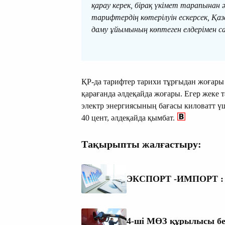
қарау керек, бірақ үкімет тарапынан 
тарифтердің көтерілуін ескерсек, 
даму ұйымының көптеген елдерімен с
ҚР-да тарифтер тарихи тұрғыдан жоғары
қарағанда әлдеқайда жоғары. Егер жеке 
электр энергиясының бағасы киловатт ү
40 цент, әлдеқайда қымбат.
Тақырыпты жалғастыру:
ЭКСПОРТ -ИМПОРТ : Пай
4-ші МӨЗ құрылысы бен