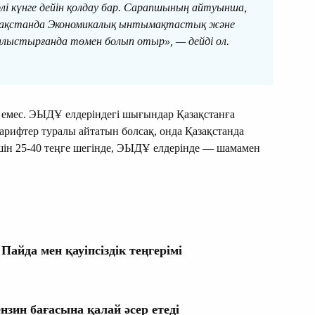
әлі күнге дейін қолдау бар. Сарапшының айтуынша,
Қазақстанда Экономикалық ынтымақтастық және
алыстырғанда төмен болып отыр», — дейді ол.
 емес. ЭЫДҰ елдеріндегі шығындар Қазақстанға
тарифтер туралы айтатын болсақ, онда Қазақстанда
шін 25-40 теңге шегінде, ЭЫДҰ елдерінде — шамамен
да мен қауіпсіздік теңгерімі
зин бағасына қалай әсер етеді