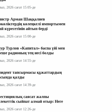
мыз, 2026 сағат 15:05-де
истр Арман Шаққалиев
окөліктердің көлеңкелі импортымен
ай күресетінін айтып берді
мыз, 2026 сағат 15:00-де
ур Турлов «Капитал» баспа үйі мен
неше радионың тең иесі болды
мыз, 2026 сағат 14:55-де
зидент тапсырмасы құжаттардың
асында қалды
мыз, 2026 сағат 14:39-де
естициялық саясат жалпы
лекеттік сыйпат алмай отыр: Неге
мыз, 2026 сағат 12:26-де