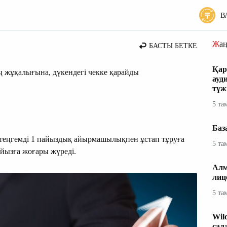
В
ның қаржылық жаңалықтары
Жа
БАСТЫ БЕТКЕ
Қар
ң жұқалығына, дүкендегі чекке қарайды
ауд
тұж
5 та
Баз
 теңгемді 1 пайыздық айырмашылықпен ұстап тұруға
5 та
айызға жоғары жүреді.
Алм
лиц
5 та
Wil
сал