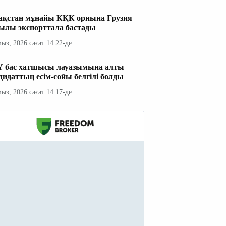
ақстан мұнайы КҚК орнына Грузия
ылы экспорттала бастады
мыз, 2026 сағат 14:22-де
 бас хатшысы лауазымына алты
дидаттың есім-сойы белгілі болды
мыз, 2026 сағат 14:17-де