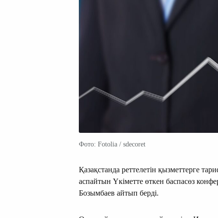
Фото: Fotolia / sdecoret
Қазақстанда реттелетін қызметтерге тар
аспайтын Үкіметте өткен баспасөз конф
Бозымбаев айтып берді.