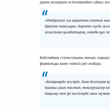
дүкен иелерінен естігенімізбен сәйкес кел
«Өндірушіге үш қораптан алатын мың
бірлігіне тапсырыс беретін сауда жел
логистика қымбатырақ, өзіндік құн жо
Бейсембаев статистиканы жинап, нарықт
формальды және тиімсіз деп атайды:
«Базарларда жүгіріп, баға белгілерін
бағаны алып тастап, тексерушілер ке
бақылау тек ірі желілерде ғана мүмкін