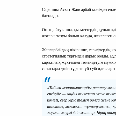
Сарапшы Асхат Жапсарбай мәлімдегендей,
басталды.
Оның айтуынша, қызметтердің құнын қай
жоғары тозуы болып қалуда, жекелеген өң
Жапсарбайдың пікірінше, тарифтердің к
стратегиялық тұрғыдан дұрыс болды. Бұ
қаржылық жүктемені төмендетуге мүмкінді
санаттары үшін тұрғын үй субсидиялары
«Табиғи монополияларды реттеу ком
енгізуде — заңды тұлғалар жеке тұлғ
көмегі, егер кіріс төмен болса және 
тиісінше, мемлекет тұтынушының қа
жұмыс жүргізіліп жатыр. Бірақ оның