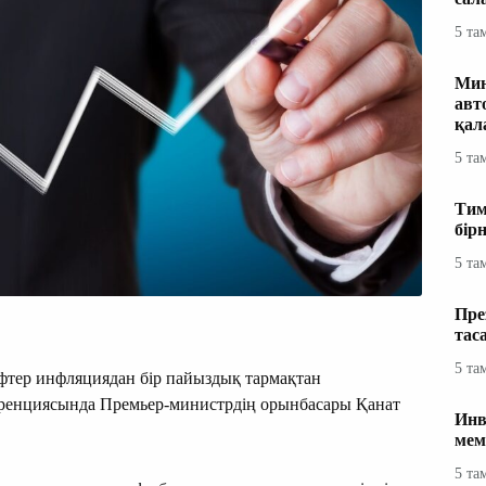
5 та
Мин
авт
қал
5 та
Тим
бір
5 та
Пре
тас
5 та
ифтер инфляциядан бір пайыздық тармақтан
еренциясында Премьер-министрдің орынбасары Қанат
Инв
мем
5 та