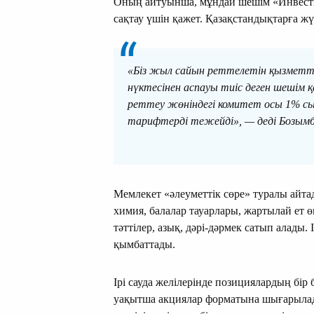
Оның айтуынша, мұндай шешім «Инвести
сақтау үшін қажет. Қазақстандықтарға жү
«Біз жыл сайын реттелетін қызметте
нүктесінен аспауы тиіс деген шешім қ
реттеу жөніндегі комитет осы 1% сы
тарифтерді тежейді», — деді Бозымб
Мемлекет «әлеуметтік сөре» туралы айт
химия, балалар тауарлары, жартылай ет 
тәттілер, азық, дәрі-дәрмек сатып алады.
қымбаттады.
Ірі сауда желілерінде позициялардың бір бө
уақытша акциялар форматына шығарылады, 