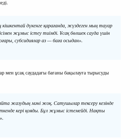
еді.
 кішкентай дүкенге қарағанда, жүздеген мың тауар
ісімен жұмыс істеу тиімді. Ұсақ бөлшек сауда үшін
ғары, субсидиялар аз — баға осыдан».
ар мен ұсақ саудадағы бағаны бақылауға тырысуды
 қайта жазудың мәні жоқ. Сатушылар тексеру кезінде
ткенде кері қояды. Бұл жұмыс істемейді. Нақты
».