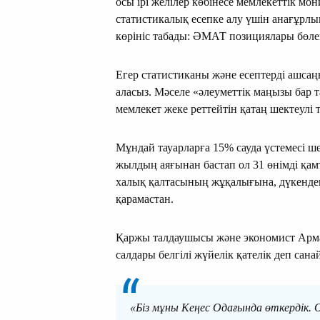
осы ірі желілер көбінесе мемлекеттік м
статистикалық есепке алу үшін анағұрлы
көрініс табады: ӘМАТ позициялары бөлек 
Егер статистиканы және есептерді ашса
аласыз. Мәселе «әлеуметтік маңызы бар т
мемлекет жеке реттейтін қатаң шектеулі т
Мұндай тауарларға 15% сауда үстемесі шек
жылдың аяғынан бастап ол 31 өнімді қам
халық қалтасының жұқалығына, дүкендегі
қарамастан.
Қаржы талдаушысы және экономист Арман
салдары белгілі жүйелік қателік деп сана
«Біз мұны Кеңес Одағында өткердік. Ол