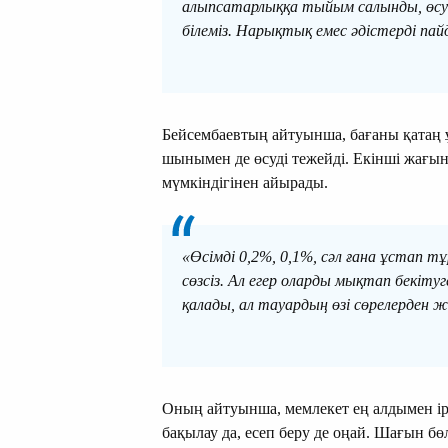
алыпсатарлыққа тыйым салынды, өсуге
білеміз. Нарықтық емес әдістерді па
Бейсембаевтың айтуынша, бағаны қатаң ұ
шынымен де өсуді тежейді. Екінші жағы
мүмкіндігінен айырады.
«Өсімді 0,2%, 0,1%, сәл ғана ұстап тұ
сөзсіз. Ал егер оларды мықтап бекітуг
қалады, ал тауардың өзі сөрелерден ж
Оның айтуынша, мемлекет ең алдымен ірі
бақылау да, есеп беру де оңай. Шағын б