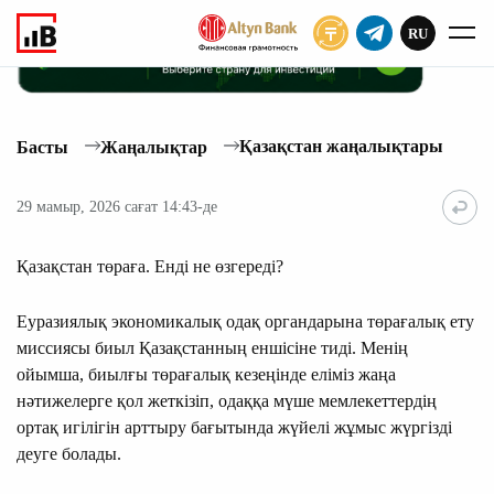
RU
ЖАЗЫЛУ
Қазақстан жаңалықтары
Басты
Жаңалықтар
29 мамыр, 2026 сағат 14:43-де
Қазақстан төраға. Енді не өзгереді?
Еуразиялық экономикалық одақ органдарына төрағалық ету
миссиясы биыл Қазақстанның еншісіне тиді. Менің
ойымша, биылғы төрағалық кезеңінде еліміз жаңа
нәтижелерге қол жеткізіп, одаққа мүше мемлекеттердің
ортақ игілігін арттыру бағытында жүйелі жұмыс жүргізді
деуге болады.