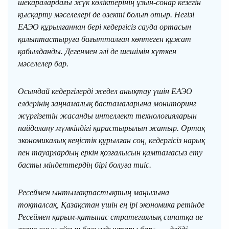
шекаралардағы жүк көліктерінің ұзын-сонар кезегін
қысқарту мәселелері де өзекті болып отыр. Негізі
ЕАЭО құрылғаннан бері кедергісіз сауда ортасын
қалыптастыруға бағытталған көптеген құжат
қабылданды. Дегенмен әлі де шешімін күткен
мәселелер бар.
Осындай кедергілерді жедел анықтау үшін ЕАЭО
елдерінің заңнамалық бастамаларына мониторинг
жүргізетін жасанды интеллект технологияларын
пайдалану мүмкіндігі қарастырылып жатыр. Ортақ
экономикалық кеңістік құрылған соң, кедергісіз нарық
пен тауарлардың еркін қозғалысын қамтамасыз ету
басты міндеттердің бірі болуға тиіс.
Ресеймен ынтымақтастықтың маңызына
тоқталсақ, Қазақстан үшін ең ірі экономика ретінде
Ресеймен қарым-қатынас стратегиялық сипатқа ие