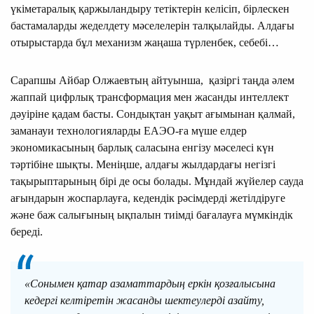
үкіметаралық қаржыландыру тетіктерін келісіп, бірлескен
бастамаларды жеделдету мәселелерін талқылайды. Алдағы
отырыстарда бұл механизм жаңаша түрленбек, себебі…
Сарапшы Айбар Олжаевтың айтуынша, қазіргі таңда әлем
жаппай цифрлық трансформация мен жасанды интеллект
дәуіріне қадам басты. Сондықтан уақыт ағымынан қалмай,
заманауи технологияларды ЕАЭО-ға мүше елдер
экономикасының барлық саласына енгізу мәселесі күн
тәртібіне шықты. Меніңше, алдағы жылдардағы негізгі
тақырыптарының бірі де осы болады. Мұндай жүйелер сауда
ағындарын жоспарлауға, кедендік рәсімдерді жетілдіруге
және баж салығының ықпалын тиімді бағалауға мүмкіндік
береді.
«Сонымен қатар азаматтардың еркін қозғалысына
кедергі келтіретін жасанды шектеулерді азайту,