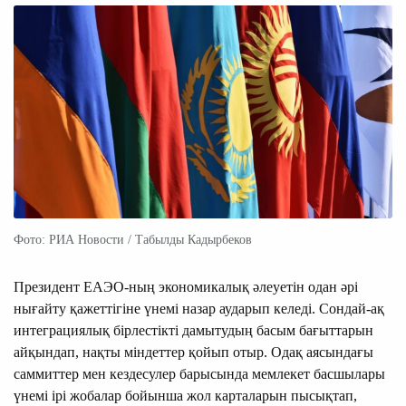
Фото: РИА Новости / Табылды Кадырбеков
Президент ЕАЭО-ның экономикалық әлеуетін одан әрі
нығайту қажеттігіне үнемі назар аударып келеді. Сондай-ақ
интеграциялық бірлестікті дамытудың басым бағыттарын
айқындап, нақты міндеттер қойып отыр. Одақ аясындағы
саммиттер мен кездесулер барысында мемлекет басшылары
үнемі ірі жобалар бойынша жол карталарын пысықтап,