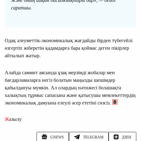
және оның айқын басымдықтары бар», — дейді
сарапшы.
Одақ әлеуметтік-экономикалық жағдайды бірден түбегейлі
өзгертіп жіберетін қадамдарға бара қоймас деген пікірлер
айтылып жатыр.
Алайда саммит аясында ұзақ мерзімді жобалар мен
бағдарламаларға негіз болатын маңызды шешімдер
қабылдануы мүмкін. Ал олардың нәтижесі болашақта
халықтың тұрмыс сапасына және қатысушы мемлекеттердің
экономикалық дамуына елеулі әсер ететіні сөзсіз.
Жазылу
GNEWS
TELEGRAM
ДЗЕН