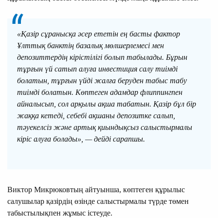
«Қазір сұранысқа әсер ететін ең басты фактор
Ұлттық банктің базалық мөлшерлемесі мен
депозиттердің кірістілігі болып табылады. Бұрын
тұрғын үй сатып алуға инвестиция салу тиімді
болатын, тұрғын үйді жалға беруден табыс табу
тиімді болатын. Көптеген адамдар флиппингпен
айналысып, сол арқылы ақша табатын. Қазір бұл бір
жаққа кетеді, себебі ақшаны депозитке салып,
тәуекелсіз және артық қиындықсыз салыстырмалы
кіріс алуға болады», — дейді сарапшы.
Виктор Микрюковтың айтуынша, көптеген құрылыс
салушылар қазірдің өзінде салыстырмалы түрде төмен
табыстылықпен жұмыс істеуде.