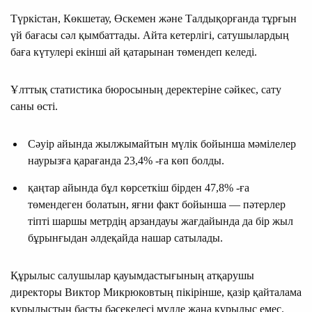
Түркістан, Көкшетау, Өскемен және Талдықорғанда тұрғын
үй бағасы сәл қымбаттады. Айта кетерлігі, сатушылардың
баға күтулері екінші ай қатарынан төмендеп келеді.
Ұлттық статистика бюросының деректеріне сәйкес, сату
саны өсті.
Сәуір айында жылжымайтын мүлік бойынша мәмілелер
наурызға қарағанда 23,4% -ға көп болды.
қаңтар айында бұл көрсеткіш бірден 47,8% -ға
төмендеген болатын, яғни факт бойынша — пәтерлер
тіпті шаршы метрдің арзандауы жағдайында да бір жыл
бұрынғыдан әлдеқайда нашар сатылады.
Құрылыс салушылар қауымдастығының атқарушы
директоры Виктор Микрюковтың пікірінше, қазір қайталама
құрылыстың басты бәсекелесі мүлде жаңа құрылыс емес.