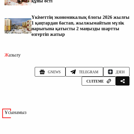
құны өсті
Үкіметтің экономикалық блогы 2026 жылғы
1 қаңтардан бастап, жылжымайтын мүлік
нарығына қатысты 2 маңызды шартты
өзгертіп жатыр
Жазылу
GNEWS
TELEGRAM
ДЗЕН
СІЛТЕМЕ
Ұсынамыз