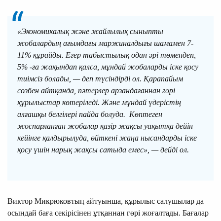
«Экономикалық және жайлылық сыныпты
жобалардың ағымдағы маржиналдығы шамамен 7-
11% құрайды. Егер табыстылық одан әрі төмендеп,
5% -ға жақындап қалса, мұндай жобаларды іске қосу
тиімсіз болады, — деп түсіндірді ол. Қарапайым
сөзбен айтқанда, пәтерлер арзандағаннан гөрі
құрылыстар көтеріледі. Және мұндай үдерістің
алғашқы белгілері пайда болуда. Көптеген
жоспарланған жобалар қазір жақсы уақытқа дейін
кейінге қалдырылуда, өйткені жаңа нысандарды іске
қосу үшін нарық жақсы сатыда емес», — дейді ол.
Виктор Микрюковтың айтуынша, құрылыс салушылар да
осындай баға секірісінен ұтқаннан гөрі жоғалтады. Бағалар