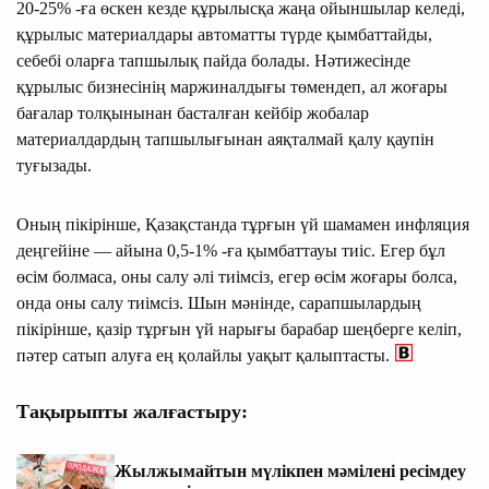
20-25% -ға өскен кезде құрылысқа жаңа ойыншылар келеді,
құрылыс материалдары автоматты түрде қымбаттайды,
себебі оларға тапшылық пайда болады. Нәтижесінде
құрылыс бизнесінің маржиналдығы төмендеп, ал жоғары
бағалар толқынынан басталған кейбір жобалар
материалдардың тапшылығынан аяқталмай қалу қаупін
туғызады.
Оның пікірінше, Қазақстанда тұрғын үй шамамен инфляция
деңгейіне — айына 0,5-1% -ға қымбаттауы тиіс. Егер бұл
өсім болмаса, оны салу әлі тиімсіз, егер өсім жоғары болса,
онда оны салу тиімсіз. Шын мәнінде, сарапшылардың
пікірінше, қазір тұрғын үй нарығы барабар шеңберге келіп,
пәтер сатып алуға ең қолайлы уақыт қалыптасты.
Тақырыпты жалғастыру:
Жылжымайтын мүлікпен мәмілені ресімдеу