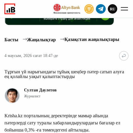
RU
ЖАЗЫЛУ
Қазақстан жаңалықтары
Басты
Жаңалықтар
4 маусым, 2026 сағат 18:47-де
Тұрғын үй нарығындағы тұйық шеңбер пәтер сатып алуға
ең қолайлы уақыт қалыптастырды
Султан Даулетов
Журналист
Krisha.kz порталының деректерінде мамыр айында
пәтерлерді сату туралы хабарландырулардағы бағалар ел
бойынша 0,3% -ға төмендегені айтылады.