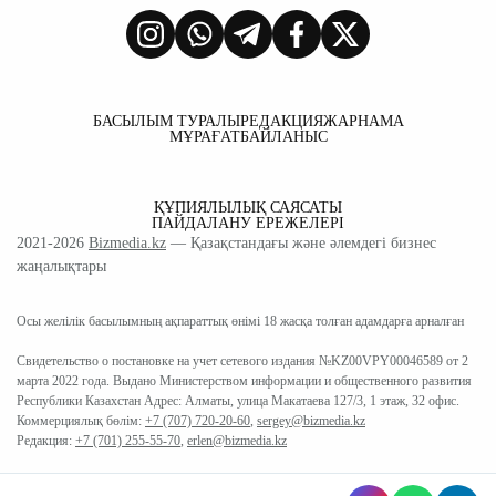
БАСЫЛЫМ ТУРАЛЫ
РЕДАКЦИЯ
ЖАРНАМА
МҰРАҒАТ
БАЙЛАНЫС
ҚҰПИЯЛЫЛЫҚ САЯСАТЫ
ПАЙДАЛАНУ ЕРЕЖЕЛЕРІ
2021-2026
Bizmedia.kz
— Қазақстандағы және әлемдегі бизнес
жаңалықтары
Осы желілік басылымның ақпараттық өнімі 18 жасқа толған адамдарға арналған
Свидетельство о постановке на учет сетевого издания №KZ00VPY00046589 от 2
марта 2022 года. Выдано Министерством информации и общественного развития
Республики Казахстан Адрес: Алматы, улица Макатаева 127/3, 1 этаж, 32 офис.
Коммерциялық бөлім:
+7 (707) 720-20-60
,
sergey@bizmedia.kz
Редакция:
+7 (701) 255-55-70
,
erlen@bizmedia.kz