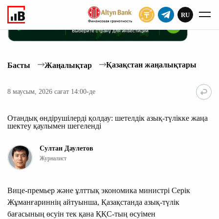
RU
ЖАЗЫЛУ
Қазақстан жаңалықтары
Басты
Жаңалықтар
8 маусым, 2026 сағат 14:00-де
Отандық өндірушілерді қолдау: шетелдік азық-түлікке жаңа
шектеу қаулымен шегеленді
Султан Даулетов
Журналист
Вице-премьер және ұлттық экономика министрі Серік
Жұманғариннің айтуынша, Қазақстанда азық-түлік
бағасының өсуін тек қана ҚҚС-тың өсуімен