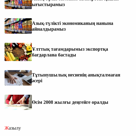
ығыстырамыз
Азық-түлікті экономиканың нанына
айналдырамыз
Ұлттық тағамдарымыз экспортқа
бағдарлана бастады
Тұтынушылық несиенің анықталмаған
әсері
Өсім 2008 жылғы деңгейге оралды
Жазылу