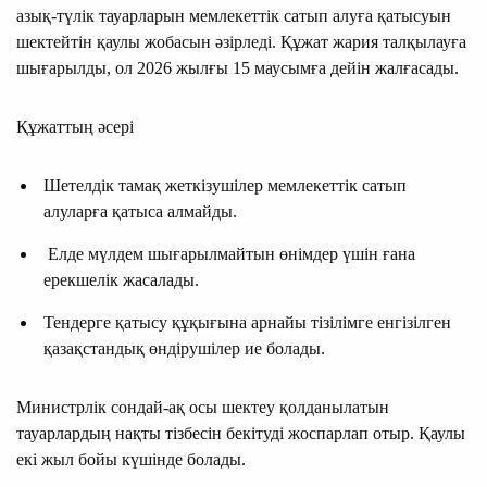
азық-түлік тауарларын мемлекеттік сатып алуға қатысуын
шектейтін қаулы жобасын әзірледі. Құжат жария талқылауға
шығарылды, ол 2026 жылғы 15 маусымға дейін жалғасады.
Құжаттың әсері
Шетелдік тамақ жеткізушілер мемлекеттік сатып
алуларға қатыса алмайды.
Елде мүлдем шығарылмайтын өнімдер үшін ғана
ерекшелік жасалады.
Тендерге қатысу құқығына арнайы тізілімге енгізілген
қазақстандық өндірушілер ие болады.
Министрлік сондай-ақ осы шектеу қолданылатын
тауарлардың нақты тізбесін бекітуді жоспарлап отыр. Қаулы
екі жыл бойы күшінде болады.