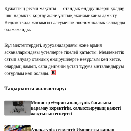
Құжаттың ресми мақсаты — отандық өндірушілерді қолдау,
ішкі нарықты қорғау және ұлттық экономиканы дамыту.
Ведомствода жағымсыз әлеуметтік-экономикалық салдарды
болжамайды.
Бұл мектептердегі, ауруханалардағы және армия
асханаларындағы үстелдерге тікелей қатысты. Мемлекеттік
сатып алулар отандық өндірушілерге неғұрлым көп кетсе,
олардың дамып, сапа деңгейін ұстап тұруға ынталандыруы
соғұрлым көп болады.
Тақырыпты жалғастыру:
Министр Әмрин азық-түлік бағасына
қарамау керектігін, салыстырудың қажеті
жоқтығын ескертті
Азық-түлік сегменті: Импортты қашан