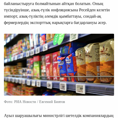
байланыстыруға болмайтынын айтқан болатын. Оның
түсіндіруінше, азық-түлік инфляциясына Ресейден келетін
импорт, азық-түліктің әлемдік қымбаттауы, сондай-ақ
фермерлердің экспорттық нарықтарға бағдарлануы әсер.
Фото: РИА Новости / Евгений Биятов
Ауыл шаруашылығы министрлігі шетелдік компаниялардың