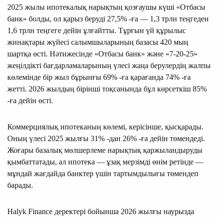
2025 жылы ипотекалық нарықтың қозғаушы күші «Отбасы
банк» болды, ол қарыз беруді 27,5% -ға — 1,3 трлн теңгеден
1,6 трлн теңгеге дейін ұлғайтты. Тұрғын үй құрылыс
жинақтары жүйесі салымшыларының базасы 420 мың
шартқа өсті. Нәтижесінде «Отбасы банк» және «7-20-25»
жеңілдікті бағдарламаларының үлесі жаңа берулердің жалпы
көлемінде бір жыл бұрынғы 69% -ға қарағанда 74% -ға
жетті. 2026 жылдың бірінші тоқсанында бұл көрсеткіш 85%
-ға дейін өсті.
Коммерциялық ипотеканың көлемі, керісінше, қысқарады.
Оның үлесі 2025 жылғы 31% -дан 26% -ға дейін төмендеді.
Жоғары базалық мөлшерлеме нарықтық қаржыландыруды
қымбаттатады, ал ипотека — ұзақ мерзімді өнім ретінде —
мұндай жағдайда банктер үшін тартымдылығы төмендеп
барады.
Halyk Finance деректері бойынша 2026 жылғы наурызда