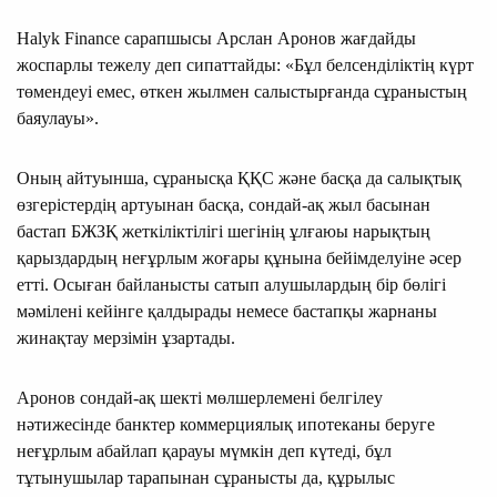
Halyk Finance сарапшысы Арслан Аронов жағдайды
жоспарлы тежелу деп сипаттайды: «Бұл белсенділіктің күрт
төмендеуі емес, өткен жылмен салыстырғанда сұраныстың
баяулауы».
Оның айтуынша, сұранысқа ҚҚС және басқа да салықтық
өзгерістердің артуынан басқа, сондай-ақ жыл басынан
бастап БЖЗҚ жеткіліктілігі шегінің ұлғаюы нарықтың
қарыздардың неғұрлым жоғары құнына бейімделуіне әсер
етті. Осыған байланысты сатып алушылардың бір бөлігі
мәмілені кейінге қалдырады немесе бастапқы жарнаны
жинақтау мерзімін ұзартады.
Аронов сондай-ақ шекті мөлшерлемені белгілеу
нәтижесінде банктер коммерциялық ипотеканы беруге
неғұрлым абайлап қарауы мүмкін деп күтеді, бұл
тұтынушылар тарапынан сұранысты да, құрылыс