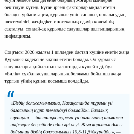
өсуін немесе кем дегенде олардың жоғары мәндерде
бекітілуін күтеді. Бұған іргелі факторлар ықпал ететін
болады: урбанизация, құрылыс үшін сапалық орналасудың
шектеулілігі, жеңілдікті ипотеканың едәуір көлемінің
сақталуы, сондай-ақ құрылыс салушылар шығындарының
инфляциясы.
Соңғысы 2026 жылғы 1 шілдеден бастап күшіне енетін жаңа
Құрылыс кодексіне ықпал ететін болады. Ол құрылыс
салушыларға қойылатын талаптарды күшейтеді, бұл
«Билік» сұхбаттасушыларының болжамы бойынша жаңа
тұрғын үйдің құнын қосымша қолдайды.
«Біздің болжамымызша, Қазақстанда тұрғын үй
бағасының күрт төмендеуі болмайды. Базалық
сценарий — бастапқы тұрғын үй бағасының шамамен
инфляция деңгейінде одан әрі өсуі. Жыл қорытындысы
бойынша біздің болжамымыз 10,5-11,5%құрайды», —