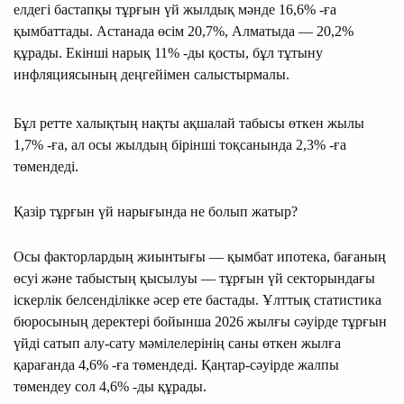
елдегі бастапқы тұрғын үй жылдық мәнде 16,6% -ға
қымбаттады. Астанада өсім 20,7%, Алматыда — 20,2%
құрады. Екінші нарық 11% -ды қосты, бұл тұтыну
инфляциясының деңгейімен салыстырмалы.
Бұл ретте халықтың нақты ақшалай табысы өткен жылы
1,7% -ға, ал осы жылдың бірінші тоқсанында 2,3% -ға
төмендеді.
Қазір тұрғын үй нарығында не болып жатыр?
Осы факторлардың жиынтығы — қымбат ипотека, бағаның
өсуі және табыстың қысылуы — тұрғын үй секторындағы
іскерлік белсенділікке әсер ете бастады. Ұлттық статистика
бюросының деректері бойынша 2026 жылғы сәуірде тұрғын
үйді сатып алу-сату мәмілелерінің саны өткен жылға
қарағанда 4,6% -ға төмендеді. Қаңтар-сәуірде жалпы
төмендеу сол 4,6% -ды құрады.