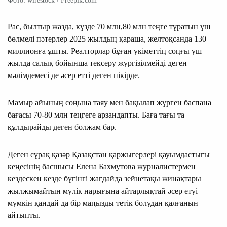
Фото: wirestock / Freepik.com
Рас, былтыр жазда, күзде 70 млн,80 млн теңге тұратын үш
бөлмелі пәтерлер 2025 жылдың қараша, желтоқсанда 130
миллионға ұшты. Реалторлар бұған үкіметтің соңғы үш
жылда салық бойынша тексеру жүргізілмейді деген
мәлімдемесі де әсер етті деген пікірде.
Мамыр айының соңына таяу мен бақылап жүрген баспана
бағасы 70-80 млн теңгеге арзандапты. Баға тағы та
құлдырайды деген болжам бар.
Деген сұрақ қазәр Қазақстан қаржыгерлері қауымдастығы
кеңесінің басшысы Елена Бахмутова журналистермен
кездескен кезде бүгінгі жағдайда зейнетақы жинақтары
жылжымайтын мүлік нарығына айтарлықтай әсер етуі
мүмкін қандай да бір маңызды тетік болудан қалғанын
айтыпты.