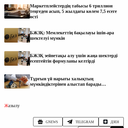
Маркетплейстердің табысы 6 триллион
теңгеден асып, 5 жылдағы көлем 7,5 есеге
өсті
БЖЗҚ: Мемлекеттің бақылауы ішін-ара
шектелуі мүмкін
БЖЗҚ зейнетақы алу үшін жаңа шектерді
есептейтін формуланы келтірді
Тұрғын үй нарығы халықтың
мүмкіндіктерінен алыстап барады…
Жазылу
GNEWS
TELEGRAM
ДЗЕН