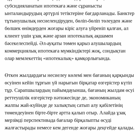
субсидияланатын ипотекаға және сұранысты
ынталандырудың әртүрлі тетіктеріне бағдарланады. Банктер
тұтынушылық несиелендіруден, бөліп-бөліп төлеуден және
бөлшек өнімдерден жоғары кіріс алуға үйреніп қалған, ал
клиент үшін ұзақ және арзан ипотекалық ақшамен
бәсекелеспейді. Әл-ауқаты төмен қарыз алушылардың
коммерциялық ипотекаға мүмкiндiктерi жоқ, сондықтан
олар мемлекеттiң «ипотекалық» қамқорлығында.
Өткен жылдардағы несиелеу көлемі мен бағаның қарқынды
өсуінен кейін тұрғын үй нарығын бірқатар өзгерістер күтіп
тұр. Сарапшылардың пайымдауынша, бағаның жылдам өсуі
реттеушілік өзгерістер нәтижесінде де, экономиканың
жалпы жай-күйінде де халықтың сатып алу қабілетінің
төмендеуінен бірте-бірте артта қалып отыр. Алайда ұзақ
мерзімді перспективада бағалар бірқалыпты өсуді
жалғастырады немесе кем дегенде жоғары деңгейде қалады.