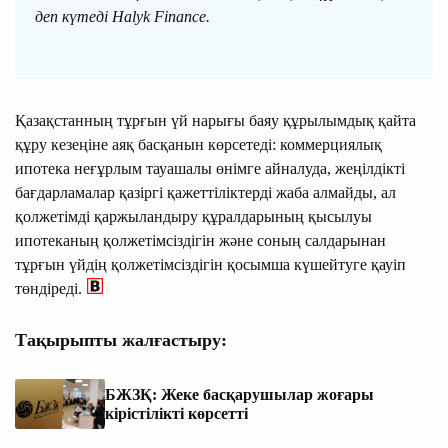
деп күтеді Halyk Finance.
Қазақстанның тұрғын үй нарығы баяу құрылымдық қайта
құру кезеңіне аяқ басқанын көрсетеді: коммерциялық
ипотека неғұрлым тауашалы өнімге айналуда, жеңілдікті
бағдарламалар қазіргі қажеттіліктерді жаба алмайды, ал
қолжетімді қаржыландыру құралдарының қысылуы
ипотеканың қолжетімсіздігін және соның салдарынан
тұрғын үйдің қолжетімсіздігін қосымша күшейтуге қауіп
төндіреді.
Тақырыпты жалғастыру:
БЖЗҚ: Жеке басқарушылар жоғары
кірістілікті көрсетті