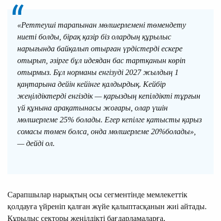
«Реттеуші тарапынан мөлшерлемені төмендету
ниеті болды, бірақ қазір біз олардың құрылыс
нарығында байқалып отырған үрдістерді ескере
отырып, әзірге бұл идеядан бас тартқанын көріп
отырмыз. Бұл норманы енгізуді 2027 жылдың 1
қаңтарына дейін кейінге қалдырдық. Кейбір
жеңілдіктерді енгіздік — қарыздың кепілдікті тұрғын
үй құнына арақатынасы жоғары, олар үшін
мөлшерлеме 25% болады. Егер кепілге қатысты қарыз
сомасы төмен болса, онда мөлшерлеме 20%болады»,
— дейді ол.
Сарапшылар нарықтың осы сегментінде мемлекеттік
қолдауға үйреніп қалған жүйе қалыптасқанын жиі айтады.
Құрылыс секторы жеңілдікті бағдарламаларға,