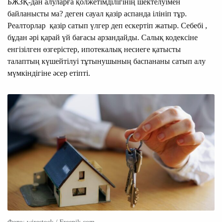
БЖЗҚ-дан алуларға қолжетімділігінің шектелуімен
байланысты ма? деген сауал қазір аспанда ілініп тұр.
Реалторлар қазір сатып үлгер деп ескертіп жатыр. Себебі ,
бұдан әрі қарай үй бағасы арзандайды. Салық кодексіне
енгізілген өзгерістер, ипотекалық несиеге қатысты
талаптың күшейтілуі тұтынушының баспананы сатып алу
мүмкіндігіне әсер етіпті.