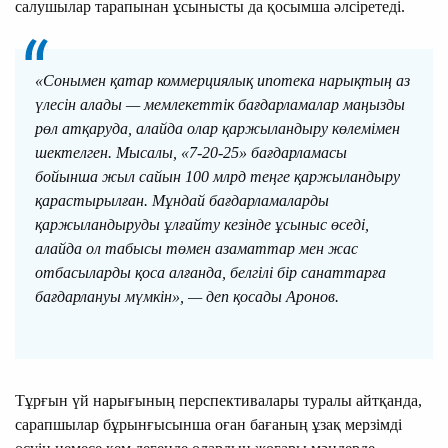
салушылар тарапынан ұсынысты да қосымша әлсіретеді.
«Сонымен қатар коммерциялық ипотека нарықтың аз
үлесін алады — мемлекеттік бағдарламалар маңызды
рөл атқаруда, алайда олар қаржыландыру көлемімен
шектелген. Мысалы, «7-20-25» бағдарламасы
бойынша жыл сайын 100 млрд теңге қаржыландыру
қарастырылған. Мұндай бағдарламаларды
қаржыландыруды ұлғайту кезінде ұсыныс өседі,
алайда ол табысы төмен азаматтар мен жас
отбасыларды қоса алғанда, белгілі бір санаттарға
бағдарлануы мүмкін», — деп қосады Аронов.
Тұрғын үй нарығының перспективалары туралы айтқанда,
сарапшылар бұрынғысынша оған бағаның ұзақ мерзімді