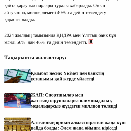
қайта қарау жоспарлары туралы хабарлады. Оның
айтуынша, мөлшерлемені 40% -ға дейін төмендету
қарастырылды.
2024 жылдың тамызында ҚНДРА мен Ұлттық банк бұл
мәнді 56% -дан 46% -ға дейін төмендетті.
Тақырыпты жалғастыру:
Қымбат несие: Үкімет пен банктің
ұстанымы қай жерде үйлеседі
ЖАП: Спортшылар мен
жаттықтырушыларға олимпиадалық
медальдарсыз жүздеген миллион төленді
Алтынның орнын алмастыратын жаңа күш
пайда болды: Әлем жаңа ойынға кіріседі