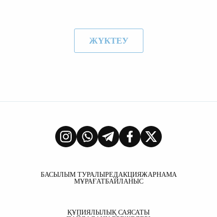
ЖҮКТЕУ
БАСЫЛЫМ ТУРАЛЫ
РЕДАКЦИЯ
ЖАРНАМА
МҰРАҒАТ
БАЙЛАНЫС
ҚҰПИЯЛЫЛЫҚ САЯСАТЫ