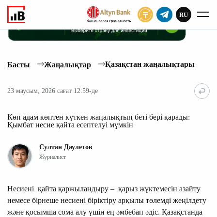
RU
ЖАЗЫЛУ
Қазақстан жаңалықтары
Басты
Жаңалықтар
23 маусым, 2026 сағат 12:59-де
Көп адам көптен күткен жаңалықтың беті бері қарады:
Қымбат несие қайта есептелуі мүмкін
Султан Даулетов
Журналист
Несиені қайта қаржыландыру – қарыз жүктемесін азайту
немесе бірнеше несиені біріктіру арқылы төлемді жеңілдету
және қосымша сома алу үшін ең әмбебап әдіс. Қазақстанда