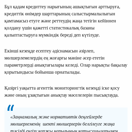
Бұл қадам кредиттеу нарығының ашықтығын арттыруға,
кредиттік өнімдер шарттарының салыстырмалылығын
қамтамасыз етуге және реттеудің жаңа тетігін кейіннен
қолдану үшін қажетті статистикалық базаны
қалыптастыруға мүмкіндік береді деп күтілуде.
Екінші кезеңде есептеу әдіснамасын әзірлеп,
мөлшерлемелердің ең жоғарғы мәніне әсер ететін
параметрлерді анықтағылары келеді. Олар нарықты бақылау
қорытындысы бойынша орнатылады.
Қазіргі уақытта агенттік мониторингтік кезеңді іске қосу
және оның ұзақтығын анықтау мәселелерін пысықтауда.
«Заңнамалық және нормативтік деңгейлерде
мөлшерлеменің шекті мөлшерлерін белгілеуге жаңа
тәсілді енгізу қаржы нарығының қатысушыларымен