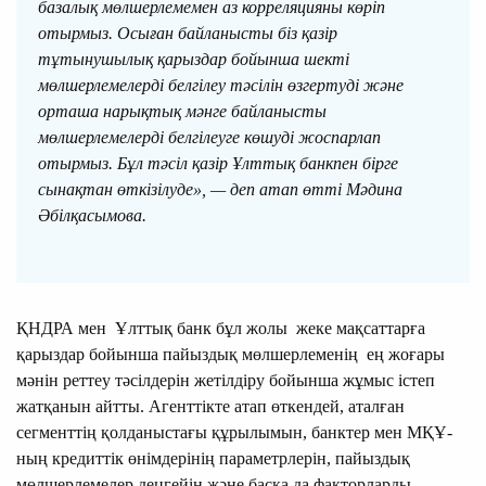
базалық мөлшерлемемен аз корреляцияны көріп
отырмыз. Осыған байланысты біз қазір
тұтынушылық қарыздар бойынша шекті
мөлшерлемелерді белгілеу тәсілін өзгертуді және
орташа нарықтық мәнге байланысты
мөлшерлемелерді белгілеуге көшуді жоспарлап
отырмыз. Бұл тәсіл қазір Ұлттық банкпен бірге
сынақтан өткізілуде», — деп атап өтті Мәдина
Әбілқасымова.
ҚНДРА мен Ұлттық банк бұл жолы жеке мақсаттарға
қарыздар бойынша пайыздық мөлшерлеменің ең жоғары
мәнін реттеу тәсілдерін жетілдіру бойынша жұмыс істеп
жатқанын айтты. Агенттікте атап өткендей, аталған
сегменттің қолданыстағы құрылымын, банктер мен МҚҰ-
ның кредиттік өнімдерінің параметрлерін, пайыздық
мөлшерлемелер деңгейін және басқа да факторларды