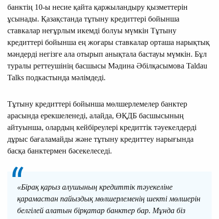
банктің 10-ы несие қайта қаржыландыру қызметтерін
ұсынады. Қазақстанда тұтыну кредиттері бойынша
ставкалар неғұрлым икемді болуы мүмкін Тұтыну
кредиттері бойынша ең жоғары ставкалар орташа нарықтық
мәндерді негізге ала отырып анықтала бастауы мүмкін. Бұл
туралы реттеушінің басшысы Мәдина Әбілқасымова Taldau
Talks подкастында мәлімдеді.
Тұтыну кредиттері бойынша мөлшерлемелер банктер
арасында ерекшеленеді, алайда, ӨҚДБ басшысының
айтуынша, олардың кейбіреулері кредиттік тәуекелдерді
дұрыс бағаламайды және тұтыну кредиттеу нарығында
басқа банктермен бәсекелеседі.
«Бірақ қарыз алушының кредиттік тәуекеліне
қарамастан пайыздық мөлшерлеменің шекті мөлшерін
белгілей алатын бірқатар банктер бар. Мұнда біз