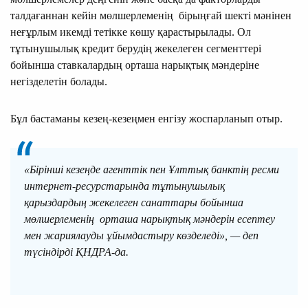
талдағаннан кейін мөлшерлеменің бірыңғай шекті мәнінен
неғұрлым икемді тетікке көшу қарастырылады. Ол
тұтынушылық кредит берудің жекелеген сегменттері
бойынша ставкалардың орташа нарықтық мәндеріне
негізделетін болады.
Бұл бастаманы кезең-кезеңмен енгізу жоспарланып отыр.
«Бірінші кезеңде агенттік пен Ұлттық банктің ресми
интернет-ресурстарында тұтынушылық
қарыздардың жекелеген санаттары бойынша
мөлшерлеменің орташа нарықтық мәндерін есептеу
мен жариялауды ұйымдастыру көзделеді», — деп
түсіндірді ҚНДРА-да.