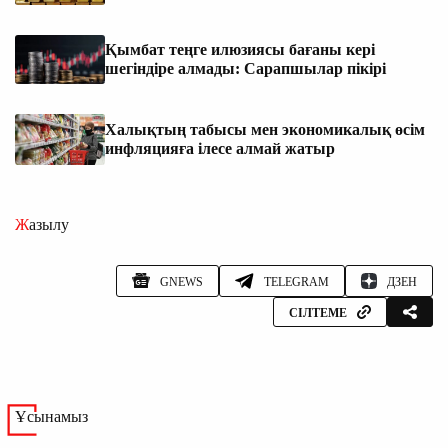
Қымбат теңге илюзиясы бағаны кері
шегіндіре алмады: Сарапшылар пікірі
Халықтың табысы мен экономикалық өсім
инфляцияға ілесе алмай жатыр
Жазылу
GNEWS
TELEGRAM
ДЗЕН
СІЛТЕМЕ
Ұсынамыз