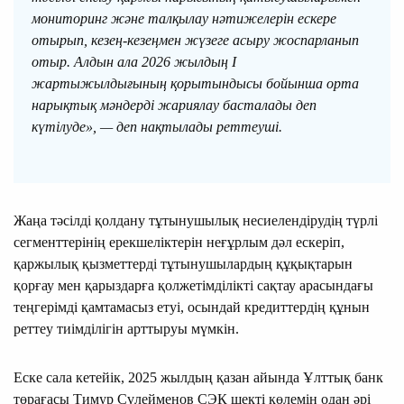
мониторинг және талқылау нәтижелерін ескере
отырып, кезең-кезеңмен жүзеге асыру жоспарланып
отыр. Алдын ала 2026 жылдың І
жартыжылдығының қорытындысы бойынша орта
нарықтық мәндерді жариялау басталады деп
күтілуде», — деп нақтылады реттеуші.
Жаңа тәсілді қолдану тұтынушылық несиелендірудің түрлі
сегменттерінің ерекшеліктерін неғұрлым дәл ескеріп,
қаржылық қызметтерді тұтынушылардың құқықтарын
қорғау мен қарыздарға қолжетімділікті сақтау арасындағы
теңгерімді қамтамасыз етуі, осындай кредиттердің құнын
реттеу тиімділігін арттыруы мүмкін.
Еске сала кетейік, 2025 жылдың қазан айында Ұлттық банк
төрағасы Тимур Сүлейменов СЭҚ шекті көлемін одан әрі