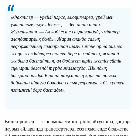
«Фактілер — үрейлі нәрсе, эмоцияларға, үрей мен
үміттерге тәуелді емес, — деп атап өтті
Жұманғарин. — Ал көбі есте сақтағандай, үміттер
алаңдатарлық болды. Жария алаңда салық
реформасының салдарынан шағын және орта бизнес
жаңа жағдайларға төтеп бере алмайтын, жаппай
жабыла бастайтын, ал бюджет кірісі жетіспейтін
сценарий белсенді түрде жалғасуда. Шындық
басқаша болды. Бірінші тоқсанның қорытындысы
бойынша айтуға болады: салық реформасы біз күткен
нәтижені бере бастады».
Вице-премьер — экономика министрінің айтуынша, қаңтар-
наурыз айларында трансферттерді есептемегенде бюджетке