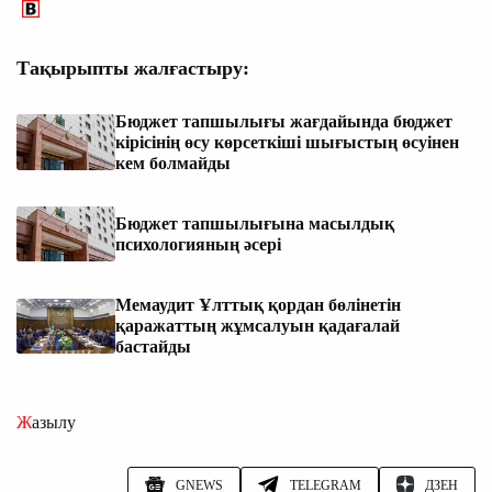
Тақырыпты жалғастыру:
Бюджет тапшылығы жағдайында бюджет
кірісінің өсу көрсеткіші шығыстың өсуінен
кем болмайды
Бюджет тапшылығына масылдық
психологияның әсері
Мемаудит Ұлттық қордан бөлінетін
қаражаттың жұмсалуын қадағалай
бастайды
Жазылу
GNEWS
TELEGRAM
ДЗЕН