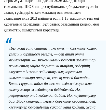
Серік Жұманғарин сондай-ақ 2026 жылдың бірінші
тоқсанында ШОБ-тан республикалық бюджетке түсетін
салық түсімдері өткен жылдың осы кезеңімен
салыстырғанда 20,3 пайызға өсіп, 1,13 триллион теңгені
құрағанын хабарлады. Бұл салық базасының кеңеюі мен
қызметтің ашықтығын көрсетеді.
«Бұл жай ғана статистика емес — бұл мінез-құлық
үлгісінің біртіндеп өзгеруі, — деп атап өтті
Жұманғарин. — Экономикалық белсенді азаматтар
жұмыстың заңды форматын таңдап, өздерінің
әлеуметтік және зейнетақылық қорғалуын
қалыптастыра отырып, салық төлей бастады.
Басты қорытынды: бизнес пен өзін-өзі жұмыспен
қамту жаңа жағдайларға бейімделеді. Иә,
реформалар оңай қабылданбайды. Иә, қауіптенулер
бар. Бірақ статистикалық деректер көрсеткендей,
кәсіпкерлер белсенділігін сақтап қана қоймай, жаңа