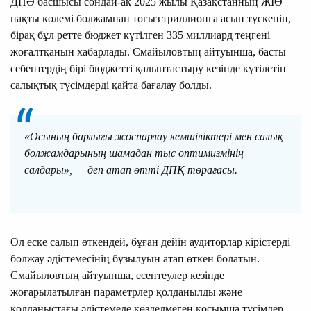
ДПӘ басшысы сондай-ақ 2025 жылы Қазақстанның ЖІӨ
нақты көлемі болжамнан тоғыз триллионға асып түскенін,
бірақ бұл ретте бюджет күтілген 335 миллиард теңгені
жоғалтқанын хабарлады. Смайыловтың айтуынша, басты
себептердің бірі бюджетті қалыптастыру кезінде күтілетін
салықтық түсімдерді қайта бағалау болды.
«Осының барлығы жоспарлау кемшіліктері мен салық
болжамдарының шамадан тыс оптимизмінің
салдары», — деп атап өтті ДПҚ төрағасы.
Ол еске салып өткендей, бұған дейін аудиторлар кірістерді
болжау әдістемесінің бұзылуын атап өткен болатын.
Смайыловтың айтуынша, есептеулер кезінде
жоғарылатылған параметрлер қолданылды және
қолданыстағы әдістемеде көзделмеген қосымша түсімдер