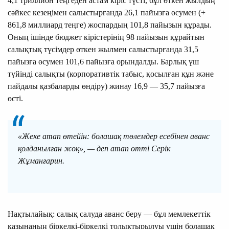
4,1 триллион теңгеден астам кіріс түсті, бұл өткен жылдың
сәйкес кезеңімен салыстырғанда 26,1 пайызға өсумен (+
861,8 миллиард теңге) жоспардың 101,8 пайызын құрады.
Оның ішінде бюджет кірістерінің 98 пайызын құрайтын
салықтық түсімдер өткен жылмен салыстырғанда 31,5
пайызға өсумен 101,6 пайызға орындалды. Барлық үш
түйінді салықты (корпоративтік табыс, қосылған құн және
пайдалы қазбаларды өндіру) жинау 16,9 — 35,7 пайызға
өсті.
«Жеке атап өтейін: болашақ төлемдер есебінен аванс
қолданылған жоқ», — деп атап өтті Серік
Жұманғарин.
Нақтылайық: салық салуда аванс беру — бұл мемлекеттік
қазынаның біркелкі-біркелкі толықтырылуы үшін болашақ