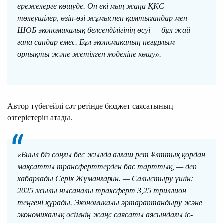
ережелерге көшуде. Он екі мың жаңа ҚҚС
төлеушілер, өзін-өзі жұмыспен қамтығандар мен
ШОБ экономикалық белсенділігінің өсуі — бұл жай
ғана сандар емес. Бұл экономиканың неғұрлым
орнықты және жетілген моделіне көшу».
Автор түбегейлі сәт ретінде бюджет саясатының
өзгерістерін атады.
«Биыл біз соңғы бес жылда алғаш рет Ұлттық қордан
мақсатты трансферттерден бас тарттық, — деп
хабарлады Серік Жұманғарин. — Салыстыру үшін:
2025 жылы нысаналы трансферт 3,25 триллион
теңгені құрады. Экономиканы әртараптандыру және
экономикалық өсімнің жаңа саясаты аясындағы іс-