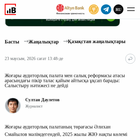
RU
ЖАЗЫЛУ
Қазақстан жаңалықтары
Басты
Жаңалықтар
23 маусым, 2026 сағат 13:48-де
Жоғары аудиторлық палата мен салық реформасы атасы
арасындағы пікір талас қайым айтысқа ұқсап барады:
Салыстыру нәтижесі не дейді
Султан Даулетов
Журналист
Жоғары аудиторлық палатаның төрағасы Әлихан
Смайылов мәлімдегендей, 2025 жылы ЖІӨ нақты көлемі