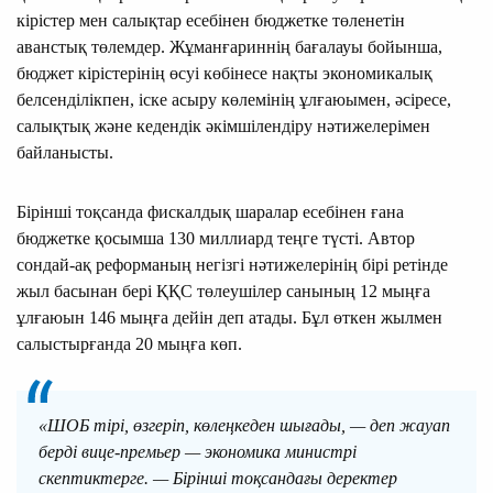
кірістер мен салықтар есебінен бюджетке төленетін
аванстық төлемдер. Жұманғариннің бағалауы бойынша,
бюджет кірістерінің өсуі көбінесе нақты экономикалық
белсенділікпен, іске асыру көлемінің ұлғаюымен, әсіресе,
салықтық және кедендік әкімшілендіру нәтижелерімен
байланысты.
Бірінші тоқсанда фискалдық шаралар есебінен ғана
бюджетке қосымша 130 миллиард теңге түсті. Автор
сондай-ақ реформаның негізгі нәтижелерінің бірі ретінде
жыл басынан бері ҚҚС төлеушілер санының 12 мыңға
ұлғаюын 146 мыңға дейін деп атады. Бұл өткен жылмен
салыстырғанда 20 мыңға көп.
«ШОБ тірі, өзгеріп, көлеңкеден шығады, — деп жауап
берді вице-премьер — экономика министрі
скептиктерге. — Бірінші тоқсандағы деректер