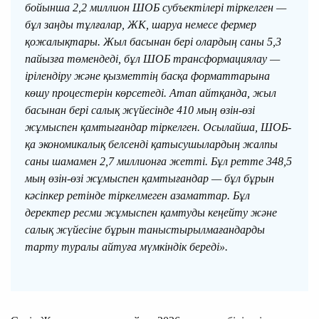
бойынша 2,2 миллион ШОБ субъектілері тіркелген —
бұл заңды тұлғалар, ЖК, шаруа немесе фермер
қожалықтары. Жыл басынан бері олардың саны 5,3
пайызға төмендеді, бұл ШОБ трансформациялау —
ірілендіру және қызметтің басқа форматтарына
көшу процестерін көрсетеді. Атап айтқанда, жыл
басынан бері салық жүйесінде 410 мың өзін-өзі
жұмыспен қамтығандар тіркелген. Осылайша, ШОБ-
қа экономикалық белсенді қатысушылардың жалпы
саны шамамен 2,7 миллионға жетті. Бұл ретте 348,5
мың өзін-өзі жұмыспен қамтығандар — бұл бұрын
кәсіпкер ретінде тіркелмеген азаматтар. Бұл
деректер ресми жұмыспен қамтуды кеңейту және
салық жүйесіне бұрын таныстырылмағандарды
тарту туралы айтуға мүмкіндік береді».