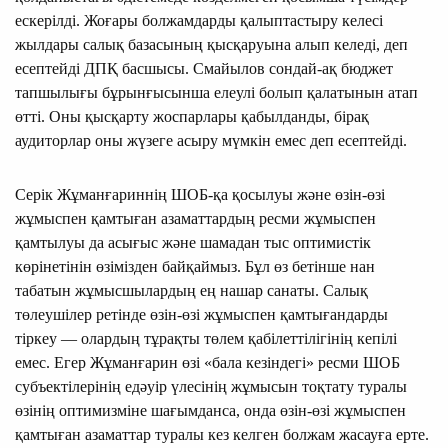
ескерілді. Жоғары болжамдарды қалыптастыру келесі
жылдары салық базасының қысқаруына алып келеді, деп
есептейді ДПҚ басшысы. Смайылов сондай-ақ бюджет
тапшылығы бұрынғысынша елеулі болып қалатынын атап
өтті. Оны қысқарту жоспарлары қабылданды, бірақ
аудиторлар оны жүзеге асыру мүмкін емес деп есептейді.
Серік Жұманғариннің ШОБ-қа қосылуы және өзін-өзі
жұмыспен қамтыған азаматтардың ресми жұмыспен
қамтылуы да асығыс және шамадан тыс оптимистік
көрінетінін өзімізден байқаймыз. Бұл өз бетінше нан
табатын жұмысшылардың ең нашар санаты. Салық
төлеушілер ретінде өзін-өзі жұмыспен қамтығандарды
тіркеу — олардың тұрақты төлем қабілеттілігінің кепілі
емес. Егер Жұманғарин өзі «бала кезіндегі» ресми ШОБ
субъектілерінің едәуір үлесінің жұмысын тоқтату туралы
өзінің оптимизміне шағымданса, онда өзін-өзі жұмыспен
қамтыған азаматтар туралы кез келген болжам жасауға ерте.