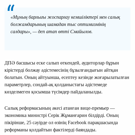
«Мұның барлығы жоспарлау кемшіліктері мен салық
болжамдарының шамадан тыс оптимизмінің
салдары», — деп атап өтті Смайылов.
ДПӘ басшысы еске салып өткендей, аудиторлар бұрын
кірістерді болжау әдістемесінің бұзылғандығын айтқан
болатын. Оның айтуынша, есептеу кезінде жоғарылатылған
параметрлер, сондай-ақ қолданыстағы әдістемеде
көзделмеген қосымша түсімдер пайдаланылды.
Салық реформасының әкесі атанған вице-премьер —
экономика министрі Серік Жұманғарин білдірді. Оның
пікірінше, 25 сәуірде ол өзінің Facebook парақшасында
реформаны қолдайтын фактілерді баяндады.