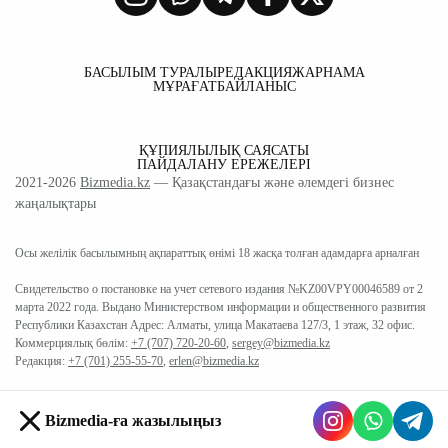
БАСЫЛЫМ ТУРАЛЫ
РЕДАКЦИЯ
ЖАРНАМА
МҰРАҒАТ
БАЙЛАНЫС
ҚҰПИЯЛЫЛЫҚ САЯСАТЫ
ПАЙДАЛАНУ ЕРЕЖЕЛЕРІ
2021-2026
Bizmedia.kz
— Қазақстандағы және әлемдегі бизнес
жаңалықтары
Осы желілік басылымның ақпараттық өнімі 18 жасқа толған адамдарға арналған
Свидетельство о постановке на учет сетевого издания №KZ00VPY00046589 от 2
марта 2022 года. Выдано Министерством информации и общественного развития
Республики Казахстан Адрес: Алматы, улица Макатаева 127/3, 1 этаж, 32 офис.
Коммерциялық бөлім:
+7 (707) 720-20-60
,
sergey@bizmedia.kz
Редакция:
+7 (701) 255-55-70
,
erlen@bizmedia.kz
Bizmedia-ға жазылыңыз