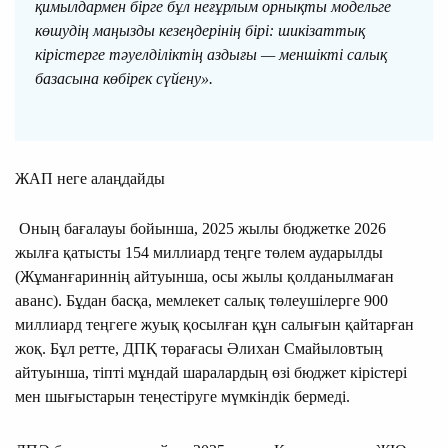
қимылдармен бірге бұл неғұрлым орнықты модельге
көшудің маңызды кезеңдерінің бірі: шикізаттық
кірістерге тәуелділіктің аздығы — меншікті салық
базасына көбірек сүйену».
ЖАП неге алаңдайды
Оның бағалауы бойынша, 2025 жылы бюджетке 2026
жылға қатысты 154 миллиард теңге төлем аударылды
(Жұманғариннің айтуынша, осы жылы қолданылмаған
аванс). Бұдан басқа, мемлекет салық төлеушілерге 900
миллиард теңгеге жуық қосылған құн салығын қайтарған
жоқ. Бұл ретте, ДПҚ төрағасы Әлихан Смайыловтың
айтуынша, тіпті мұндай шаралардың өзі бюджет кірістері
мен шығыстарын теңестіруге мүмкіндік бермеді.