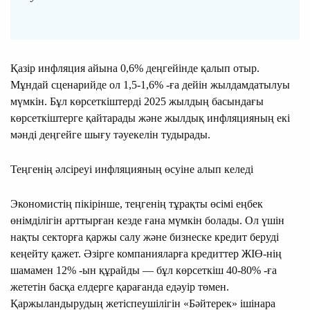
Қазір инфляция айына 0,6% деңгейінде қалып отыр.
Мұндай сценарийде ол 1,5-1,6% -ға дейін жылдамдатылуы
мүмкін. Бұл көрсеткіштерді 2025 жылдың басындағы
көрсеткіштерге қайтарады және жылдық инфляцияның екі
мәнді деңгейге шығу тәуекелін тудырады.
Теңгенің әлсіреуі инфляцияның өсуіне алып келеді
Экономистің пікірінше, теңгенің тұрақты өсімі еңбек
өнімділігін арттырған кезде ғана мүмкін болады. Ол үшін
нақты секторға қаржы салу және бизнеске кредит беруді
кеңейту қажет. Әзірге компанияларға кредиттер ЖІӨ-нің
шамамен 12% -ын құрайды — бұл көрсеткіш 40-80% -ға
жететін басқа елдерге қарағанда едәуір төмен.
Қаржыландырудың жетіспеушілігін «Бәйтерек» ішінара