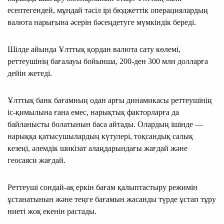
есептегендей, мұндай тәсіл ірі бюджеттік операциялардың
валюта нарығына әсерін бәсеңдетуге мүмкіндік береді.
Шілде айында Ұлттық қордан валюта сату көлемі,
реттеушінің бағалауы бойынша, 200-ден 300 млн долларға
дейін жетеді.
Ұлттық банк бағамның одан арғы динамикасы реттеушінің
іс-қимылына ғана емес, нарықтық факторларға да
байланысты болатынын баса айтады. Олардың ішінде —
нарыққа қатысушылардың күтулері, тоқсандық салық
кезеңі, әлемдік шикізат алаңдарындағы жағдай және
геосаяси жағдай.
Реттеуші сондай-ақ еркін бағам қалыптастыру режимін
ұстанатынын және теңге бағамын жасанды түрде ұстап тұру
ниеті жоқ екенін растады.