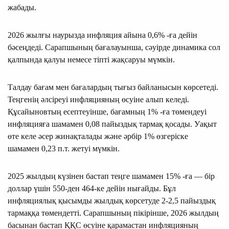
жабады.
2026 жылғы наурызда инфляция айына 0,6% -ға дейін
бәсеңдеді. Сарапшының бағалауынша, сәуірде динамика сол
қалпында қалуы немесе тіпті жақсаруы мүмкін.
Талдау бағам мен бағалардың тығыз байланысын көрсетеді.
Теңгенің әлсіреуі инфляцияның өсуіне алып келеді.
Құсайыновтың есептеуінше, бағамның 1% -ға төмендеуі
инфляцияға шамамен 0,08 пайыздық тармақ қосады. Уақыт
өте келе әсер жинақталады және әрбір 1% өзгеріске
шамамен 0,23 п.т. жетуі мүмкін.
2025 жылдың күзінен бастап теңге шамамен 15% -ға — бір
доллар үшін 550-ден 464-ке дейін нығайды. Бұл
инфляциялық қысымды жылдық көрсетуде 2-2,5 пайыздық
тармаққа төмендетті. Сарапшының пікірінше, 2026 жылдың
басынан бастап ҚҚС өсуіне қарамастан инфляцияның