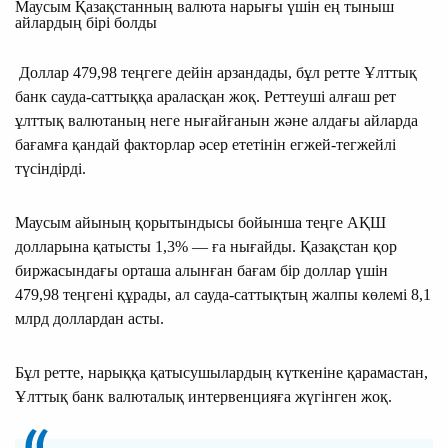
Маусым Қазақстанның валюта нарығы үшін ең тыныш
айлардың бірі болды
Доллар 479,98 теңгеге дейін арзандады, бұл ретте Ұлттық
банк сауда-саттыққа араласқан жоқ. Реттеуші алғаш рет
ұлттық валютаның неге нығайғанын және алдағы айларда
бағамға қандай факторлар әсер ететінін егжей-тегжейлі
түсіндірді.
Маусым айының қорытындысы бойынша теңге АҚШ
долларына қатысты 1,3% — ға нығайды. Қазақстан қор
биржасындағы орташа алынған бағам бір доллар үшін
479,98 теңгені құрады, ал сауда-саттықтың жалпы көлемі 8,1
млрд доллардан асты.
Бұл ретте, нарыққа қатысушылардың күткеніне қарамастан,
Ұлттық банк валюталық интервенцияға жүгінген жоқ.