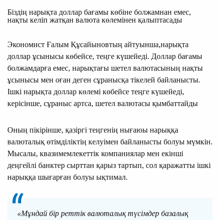
Біздің нарықта доллар бағамы көбіне болжамнан емес,
нақты келіп жатқан валюта көлемінен қалыптасады
Экономист Ғалым Құсайыновтың
айтуынша,нарықта
доллар ұсынысы көбейсе, теңге күшейеді. Доллар бағамы
болжамдарға емес, нарықтағы шетел валютасының нақты
ұсынысы мен оған деген сұранысқа тікелей байланысты.
Ішкі нарықта доллар көлемі көбейсе теңге күшейеді,
керісінше, сұраныс артса, шетел валютасы қымбаттайды
Оның пікірінше, қазіргі теңгенің нығаюы нарыққа
валюталық өтімділіктің келуімен байланысты болуы мүмкін.
Мысалы, квазимемлекеттік компаниялар мен екінші
деңгейлі банктер сырттан қарыз тартып, сол қаражатты ішкі
нарыққа шығарған болуы ықтимал.
«Мұндай бір реттік валюталық түсімдер базалық