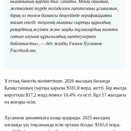
нығаюының қордан тыс сипаты. Менің ойымша,
жеткілікті түрде негізделген гипотезаны ұсынамын,
бірақ ол төлем балансы деңгейінде верификацияны
талап етеді: теңгенің нығаюы сыртқы қарыздың
рекордтық өсуімен және заңды тұлғалардың валюта
сатып алуына құрылымдық шектеулермен
байланысты», — деп жазды Ғалым Хусаинов
Facebook-те.
Ұлттық банктің мәліметінше, 2026 жылдың басында
Қазақстанның сыртқы қарызы $181,8 млрд. жетті. Бір жылда
көрсеткіш $17,2 млрд немесе 10,4% -ға өсті. Бұл 17 жылдағы
ең жоғары өсім.
Хусаинов динамикаға назар аударады. 2025 жылдың
алғашқы үш тоқсанында өсім орташа болды: $165,6 млрд-