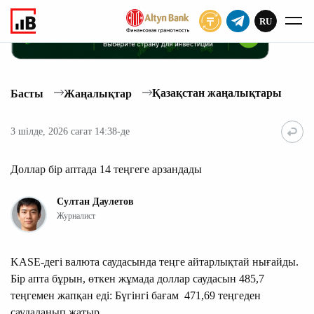
RU
ЖАЗЫЛУ
Қазақстан жаңалықтары
Басты
Жаңалықтар
3 шілде, 2026 сағат 14:38-де
Доллар бір аптада 14 теңгеге арзандады
Султан Даулетов
Журналист
KASE-дегі валюта саудасында теңге айтарлықтай нығайды.
Бір апта бұрын, өткен жұмада доллар саудасын 485,7
теңгемен жапқан еді: Бүгінгі бағам 471,69 теңгеден
саудаланып жатыр.