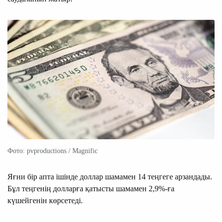
Фото: pvproductions / Magnific
Яғни бір апта ішінде доллар шамамен 14 теңгеге арзандады.
Бұл теңгенің долларға қатысты шамамен 2,9%-ға
күшейгенін көрсетеді.