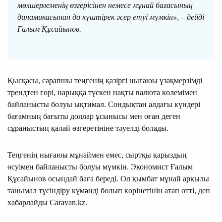
мөлшерлеменің өзгерісінен немесе мұнай бағасының
динамикасынан да күштірек әсер етуі мүмкін», – дейді
Ғалым Құсайынов.
Қысқасы, сарапшы теңгенің қазіргі нығаюы ұзақмерзімді
трендтен гөрі, нарыққа түскен нақты валюта көлемімен
байланысты болуы ықтимал. Сондықтан алдағы күндері
бағамның бағыты доллар ұсынысы мен оған деген
сұраныстың қалай өзгеретініне тәуелді болады.
Теңгенің нығаюы мұнаймен емес, сыртқы қарыздың
өсуімен байланысты болуы мүмкін. Экономист Ғалым
Құсайынов осындай баға береді. Ол қымбат мұнай арқылы
танымал түсіндіру күмәнді болып көрінетінін атап өтті, деп
хабарлайды Caravan.kz.