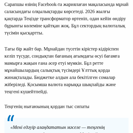
Сарапшы өзінің Facebook-та жариялаған мақаласында мұнай
саласындағы олқылықтарды көрсетеді. 2026 жылғы
қаңтарда Теңізде трансформатор өртеніп, одан кейін өндіру
бұрынғы көлеміне қайтқан жоқ. Бұл сектордың валюталық
түсімін қысқартты.
Тағы бір жайт бар. Мұнайдан түсетін кірістер кідіріспен
келіп түсуде, сондықтан бағаның ағымдағы өсуі бағамға
мамырға жақын ғана әсер етуі мүмкін. Бұл ретте
мұнайшылардың салықтық түсімдері Ұлттық қорда
жинақталады. Бюджетке алдын ала бекітілген сомалар
жіберіледі. Қосымша валюта нарыққа шықпайды және
теңгені күшейтпейді.
Теңгенің нығаюының қордан тыс сипаты
«Мені едәуір алаңдататын мәселе — теңгенің