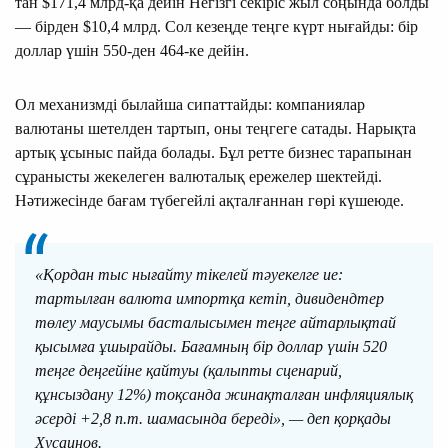
тан $171,4 млрд-қа дейін Негізгі секіріс жыл соңында болды
— бірден $10,4 млрд. Сол кезеңде теңге күрт нығайды: бір
доллар үшін 550-ден 464-ке дейін.
Ол механизмді былайша сипаттайды: компаниялар
валютаны шетелден тартып, оны теңгеге сатады. Нарықта
артық ұсыныс пайда болады. Бұл ретте бизнес тарапынан
сұранысты жекелеген валюталық ережелер шектейді.
Нәтижесінде бағам түбегейлі ақталғаннан гөрі күшеюде.
«Қордан тыс нығайту тікелей тәуекелге ие:
тартылған валюта импортқа кетіп, дивидендтер
төлеу маусымы басталысымен теңге айтарлықтай
қысымға ұшырайды. Бағамның бір доллар үшін 520
теңге деңгейіне қайтуы (қалыпты сценарий,
құнсыздану 12%) тоқсанда жинақталған инфляциялық
әсерді +2,8 п.т. шамасында береді», — деп қорқады
Хусаинов.