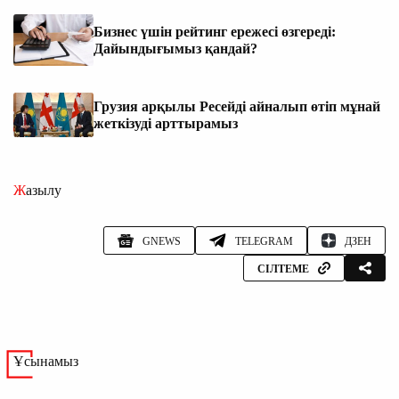
Бизнес үшін рейтинг ережесі өзгереді:
Дайындығымыз қандай?
Грузия арқылы Ресейді айналып өтіп мұнай
жеткізуді арттырамыз
Жазылу
GNEWS
TELEGRAM
ДЗЕН
СІЛТЕМЕ
Ұсынамыз