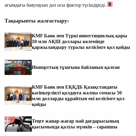
ағымдағы баяулауын дәл осы фактор түсіндіреді.
Тақырыпты жалғастыру:
KMF Банк пен Түркі инвестициялық қоры
10 млн АҚШ доллары көлемінде
қаржыландыру туралы келісімге қол қойды
Импорттың тұзағына байланып қалған
KMF Банк пен ЕҚҚДБ Қазақстандағы
кәсіпкерлікті қолдауға жалпы сомасы 50
млн долларды құрайтын екі келісімге қол
қойды
Теңге жанар-жағар май дағдарысының
қысымында қалуы мүмкін – сарапшы