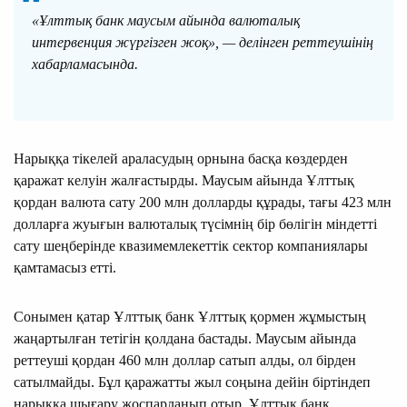
«Ұлттық банк маусым айында валюталық
интервенция жүргізген жоқ», — делінген реттеушінің
хабарламасында.
Нарыққа тікелей араласудың орнына басқа көздерден
қаражат келуін жалғастырды. Маусым айында Ұлттық
қордан валюта сату 200 млн долларды құрады, тағы 423 млн
долларға жуығын валюталық түсімнің бір бөлігін міндетті
сату шеңберінде квазимемлекеттік сектор компаниялары
қамтамасыз етті.
Сонымен қатар Ұлттық банк Ұлттық қормен жұмыстың
жаңартылған тетігін қолдана бастады. Маусым айында
реттеуші қордан 460 млн доллар сатып алды, ол бірден
сатылмайды. Бұл қаражатты жыл соңына дейін біртіндеп
нарыққа шығару жоспарланып отыр. Ұлттық банк