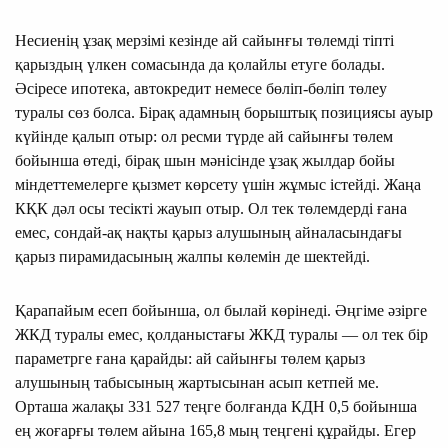
Несиенің ұзақ мерзімі кезінде ай сайынғы төлемді тіпті
қарыздың үлкен сомасында да қолайлы етуге болады.
Әсіресе ипотека, автокредит немесе бөліп-бөліп төлеу
туралы сөз болса. Бірақ адамның борыштық позициясы ауыр
күйінде қалып отыр: ол ресми түрде ай сайынғы төлем
бойынша өтеді, бірақ шын мәнісінде ұзақ жылдар бойы
міндеттемелерге қызмет көрсету үшін жұмыс істейді. Жаңа
КҚК дәл осы тесікті жауып отыр. Ол тек төлемдерді ғана
емес, сондай-ақ нақты қарыз алушының айналасындағы
қарыз пирамидасының жалпы көлемін де шектейді.
Қарапайым есеп бойынша, ол былай көрінеді. Әңгіме әзірге
ЖКД туралы емес, қолданыстағы ЖКД туралы — ол тек бір
параметрге ғана қарайды: ай сайынғы төлем қарыз
алушының табысының жартысынан асып кетпей ме.
Орташа жалақы 331 527 теңге болғанда КДН 0,5 бойынша
ең жоғарғы төлем айына 165,8 мың теңгені құрайды. Егер