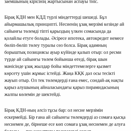
заемшының кірісінің жартысынан аспауы тиіс.
Бірақ КДН мен КДД түрлі міндеттерді шешеді. Бұл
айырмашылық принципті. Несиенің ұзақ мерзімі кезінде ай
сайынғы төлемді тіпті қарыздың үлкен сомасында да
қолайлы етуге болады. Әсіресе ипотека, автокредит немесе
бөліп-бөліп төлеу туралы сөз болса. Бірақ адамның
борыштық позициясы ауыр күйінде қалып отыр: ол ресми
түрде ай сайынғы төлем бойынша өтеді, бірақ шын
мәнісінде ұзақ жылдар бойы міндеттемелерге қызмет
көрсету үшін жұмыс істейді. Жаңа КҚК дәл осы тесікті
жауып отыр. Ол тек төлемдерді ғана емес, сондай-ақ нақты
қарыз алушының айналасындағы қарыз пирамидасының
жалпы көлемін де шектейді.
Бірақ КДН-ның әлсіз тұсы бар: ол несие мерзімін
ескермейді. Бір ғана ай сайынғы төлемдерді аз сомаға қысқа
несиемен де, бірнеше есе көп сомаға ұзақ несиемен де алуға