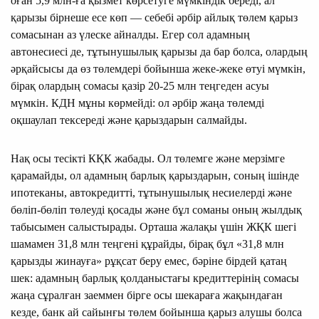
оған 5,9 млн-ға қызмет көрсетуге мүмкіндік береді, ал
қарызы бірнеше есе көп — себебі әрбір айлық төлем қарыз
сомасынан аз үлеске айналды. Егер сол адамның
автонесиесі де, тұтынушылық қарызы да бар болса, олардың
әрқайсысы да өз төлемдері бойынша жеке-жеке өтуі мүмкін,
бірақ олардың сомасы қазір 20-25 млн теңгеден асуы
мүмкін. КДН мұны көрмейді: ол әрбір жаңа төлемді
оқшаулап тексереді және қарыздарын салмайды.
Нақ осы тесікті КҚК жабады. Ол төлемге және мерзімге
қарамайды, ол адамның барлық қарыздарын, соның ішінде
ипотеканы, автокредитті, тұтынушылық несиелерді және
бөліп-бөліп төлеуді қосады және бұл соманы оның жылдық
табысымен салыстырады. Орташа жалақы үшін ЖҚК шегі
шамамен 31,8 млн теңгені құрайды, бірақ бұл «31,8 млн
қарызды жинауға» рұқсат беру емес, бәріне бірдей қатаң
шек: адамның барлық қолданыстағы кредиттерінің сомасы
жаңа сұралған заеммен бірге осы шекараға жақындаған
кезде, банк ай сайынғы төлем бойынша қарыз алушы болса