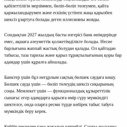
қабілеттілігін мерзіммен, бөліп-бөліп төлеумен, қайта
қаржыландырумен және ескінің үстінен жаңа қарызбен
шексіз ұзартуға болады деген иллюзияны жояды.
Сондықтан 2027 жылдың басты өзгерісі банк өнімдерінде
емес, ақшаға әлеуметтік қолжетімділікте болады. Несие
барлығына жаппай жастық болудан қалады. Ол қайтадан
табысы, таза тарихы және қарыз тұрақтылығының қоры бар
адамдар үшін құралға айналады.
Банктер үшін бұл неғұрлым сақтық бөлшек саудаға көшу.
Бөлшек сауда үшін — бөліп төлеудің шексіз сиқырының
соңы. Мемлекет үшін — функционалдық құзыреттілік
сынағы: егер адамдарға қарызға өмір сүру мүмкіндігі
шектелсе, онда оларға ресми түрде көбірек табыс табуға
мүмкіндік беру керек.
Кейбір несиелер ғана жоғалып кетпейді. Соңғы жылдары