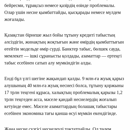
бейресми, тұрақсыз немесе қазірдің өзінде проблемалы.
Олар үшін несие қымбаттайды, қысқарады немесе мүлдем
жоғалады.
Қазақстан бірнеше жыл бойы тұтыну кредиті табыстың
әлсіздігін, жинақтың жоқтығын және өмірдің қымбаттығын
өтейтін модельде өмір сүрді. Банктер табыс, бөлшек сауда,
мемлекет — ішкі сұранысты қолдады, азаматтар — ертеңгі
табыс есебінен сатып алу мүмкіндігін алды.
Енді бұл үлгі шегіне жақындап қалды. 9 млн-ға жуық қарыз
алушының 40 млн-ға жуық несиесі болса, тұтыну қоржыны
17 трлн теңгені құраса, халықтың проблемалық қарызы 1,2
трлн теңгеден асса, мәселе қандай несиелердің жоғалып
кетуінде емес. Мәселе азаматтардың болашақ табыстары
есебінен экономика тағы қанша өсуі мүмкін екендігінде.
Жаңа несие сүзгісі несиелеуді тоқтатпайды. Ол төлем