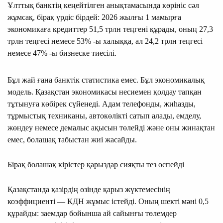
Ұлттық банктің кеңейтілген анықтамасында көрініс сәл
жұмсақ, бірақ үрдіс бірдей: 2026 жылғы 1 мамырға
экономикаға кредиттер 51,5 трлн теңгені құрады, оның 27,3
трлн теңгесі немесе 53% -ы халыққа, ал 24,2 трлн теңгесі
немесе 47% -ы бизнеске тиесілі.
Бұл жай ғана банктік статистика емес. Бұл экономикалық
модель. Қазақстан экономикасы несиемен қолдау тапқан
тұтынуға көбірек сүйенеді. Адам телефонды, жиһазды,
тұрмыстық техниканы, автокөлікті сатып алады, емделу,
жөндеу немесе демалыс ақысын төлейді және оны жинақтан
емес, болашақ табыстан жиі жасайды.
Бірақ болашақ кірістер қарыздар сияқты тез өспейді
Қазақстанда қазірдің өзінде қарыз жүктемесінің
коэффициенті — КДН жұмыс істейді. Оның шекті мәні 0,5
құрайды: заемдар бойынша ай сайынғы төлемдер