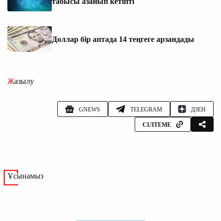
табысы азайып кетіпті
Доллар бір аптада 14 теңгеге арзандады
Жазылу
GNEWS
TELEGRAM
ДЗЕН
СІЛТЕМЕ
Ұсынамыз