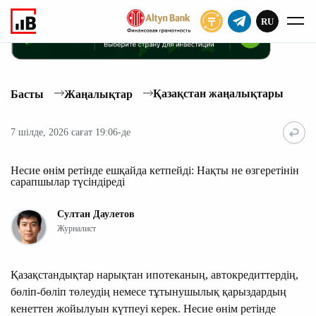
RU
ЖАЗЫЛУ
Қазақстан жаңалықтары
Басты
Жаңалықтар
7 шілде, 2026 сағат 19:06-де
Несие өнім ретінде ешқайда кетпейді: Нақты не өзгеретінін
сарапшылар түсіндіреді
Султан Даулетов
Журналист
Қазақстандықтар нарықтан ипотеканың, автокредиттердің,
бөліп-бөліп төлеудің немесе тұтынушылық қарыздардың
кенеттен жойылуын күтпеуі керек. Несие өнім ретінде