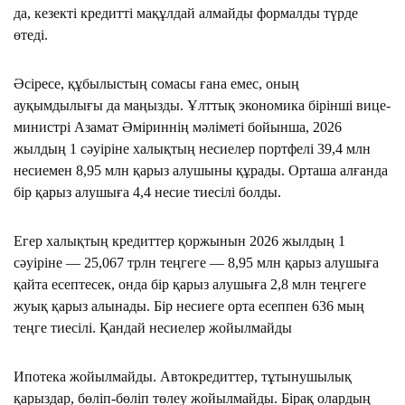
да, кезекті кредитті мақұлдай алмайды формалды түрде
өтеді.
Әсіресе, құбылыстың сомасы ғана емес, оның
ауқымдылығы да маңызды. Ұлттық экономика бірінші вице-
министрі Азамат Әміриннің мәліметі бойынша, 2026
жылдың 1 сәуіріне халықтың несиелер портфелі 39,4 млн
несиемен 8,95 млн қарыз алушыны құрады. Орташа алғанда
бір қарыз алушыға 4,4 несие тиесілі болды.
Егер халықтың кредиттер қоржынын 2026 жылдың 1
сәуіріне — 25,067 трлн теңгеге — 8,95 млн қарыз алушыға
қайта есептесек, онда бір қарыз алушыға 2,8 млн теңгеге
жуық қарыз алынады. Бір несиеге орта есеппен 636 мың
теңге тиесілі. Қандай несиелер жойылмайды
Ипотека жойылмайды. Автокредиттер, тұтынушылық
қарыздар, бөліп-бөліп төлеу жойылмайды. Бірақ олардың