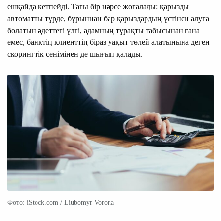
ешқайда кетпейді. Тағы бір нәрсе жоғалады: қарызды
автоматты түрде, бұрыннан бар қарыздардың үстінен алуға
болатын әдеттегі үлгі, адамның тұрақты табысынан ғана
емес, банктің клиенттің біраз уақыт төлей алатынына деген
скорингтік сенімінен де шығып қалады.
Фото: iStock.com / Liubomyr Vorona