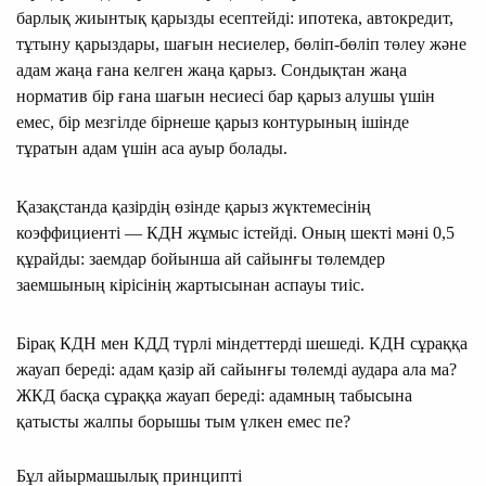
барлық жиынтық қарызды есептейді: ипотека, автокредит,
тұтыну қарыздары, шағын несиелер, бөліп-бөліп төлеу және
адам жаңа ғана келген жаңа қарыз. Сондықтан жаңа
норматив бір ғана шағын несиесі бар қарыз алушы үшін
емес, бір мезгілде бірнеше қарыз контурының ішінде
тұратын адам үшін аса ауыр болады.
Қазақстанда қазірдің өзінде қарыз жүктемесінің
коэффициенті — КДН жұмыс істейді. Оның шекті мәні 0,5
құрайды: заемдар бойынша ай сайынғы төлемдер
заемшының кірісінің жартысынан аспауы тиіс.
Бірақ КДН мен КДД түрлі міндеттерді шешеді. КДН сұраққа
жауап береді: адам қазір ай сайынғы төлемді аудара ала ма?
ЖКД басқа сұраққа жауап береді: адамның табысына
қатысты жалпы борышы тым үлкен емес пе?
Бұл айырмашылық принципті