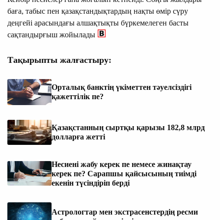
баға, табыс пен қазақстандықтардың нақты өмір сүру
деңгейі арасындағы алшақтықты бүркемелеген басты
сақтандырғыш жойылады
Тақырыпты жалғастыру:
Орталық банктің үкіметтен тәуелсіздігі
қажеттілік пе?
Қазақстанның сыртқы қарызы 182,8 млрд
долларға жетті
Несиені жабу керек пе немесе жинақтау
керек пе? Сарапшы қайсысының тиімді
екенін түсіндіріп берді
Астрологтар мен экстрасенстердің ресми