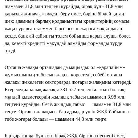
шамамен 31,8 млн теңгені құрайды, бірақ бұл «31,8 млн
қарызды жинауға» рұқсат беру емес, бәріне бірдей қатаң
шек: адамның барлық қолданыстағы кредиттерінің сомасы
жаңа сұралған заеммен бірге осы шекараға жақындаған
кезде, банк ай сайынғы төлем бойынша қарыз алушы болса
да, кезекті кредитті мақұлдай алмайды формалды түрде
өтеді.
Орташа жалақы орташадан да маңызды: ол «қарапайым»
жұмысшының табысын жақсы көрсетеді, себебі орташа
жалақы жекелеген секторларда жоғары жалақыны көтереді.
Егер медианалық жалақы 331 527 теңгені алатын болсақ,
мұндай қызметкердің жылдық табысы шамамен 3,98 млн
теңгені құрайды. Сегіз жылдық табыс — шамамен 31,8 млн
теңге. Орташа жалақысы бар адамдар үшін ЖҚК бойынша
төбе жоғары болады — шамамен 44,3 млн теңге.
Бір қарағанда, бұл көп. Бірақ ЖҚК бір ғана несиені емес,