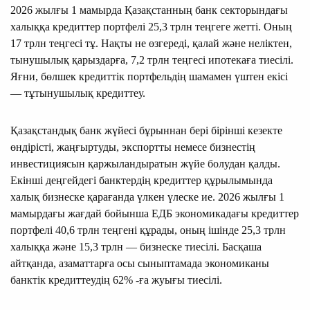
2026 жылғы 1 мамырда Қазақстанның банк секторындағы
халыққа кредиттер портфелі 25,3 трлн теңгеге жетті. Оның
17 трлн теңгесі тұ. Нақты не өзгереді, қалай және неліктен,
тынушылық қарыздарға, 7,2 трлн теңгесі ипотекаға тиесілі.
Яғни, бөлшек кредиттік портфельдің шамамен үштен екісі
— тұтынушылық кредиттеу.
Қазақстандық банк жүйесі бұрыннан бері бірінші кезекте
өндірісті, жаңғыртуды, экспортты немесе бизнестің
инвестициясын қаржыландыратын жүйе болудан қалды.
Екінші деңгейдегі банктердің кредиттер құрылымында
халық бизнеске қарағанда үлкен үлеске ие. 2026 жылғы 1
мамырдағы жағдай бойынша ЕДБ экономикадағы кредиттер
портфелі 40,6 трлн теңгені құрады, оның ішінде 25,3 трлн
халыққа және 15,3 трлн — бизнеске тиесілі. Басқаша
айтқанда, азаматтарға осы сыныптамада экономиканы
банктік кредиттеудің 62% -ға жуығы тиесілі.