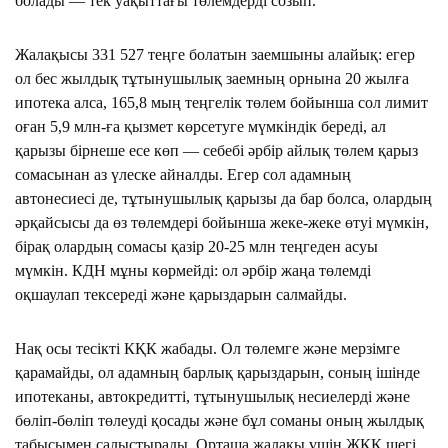
болады — тек уақыттағы төлемдерді созып.
Жалақысы 331 527 теңге болатын заемшыны алайық: егер
ол бес жылдық тұтынушылық заемның орнына 20 жылға
ипотека алса, 165,8 мың теңгелік төлем бойынша сол лимит
оған 5,9 млн-ға қызмет көрсетуге мүмкіндік береді, ал
қарызы бірнеше есе көп — себебі әрбір айлық төлем қарыз
сомасынан аз үлеске айналды. Егер сол адамның
автонесиесі де, тұтынушылық қарызы да бар болса, олардың
әрқайсысы да өз төлемдері бойынша жеке-жеке өтуі мүмкін,
бірақ олардың сомасы қазір 20-25 млн теңгеден асуы
мүмкін. КДН мұны көрмейді: ол әрбір жаңа төлемді
оқшаулап тексереді және қарыздарын салмайды.
Нақ осы тесікті КҚК жабады. Ол төлемге және мерзімге
қарамайды, ол адамның барлық қарыздарын, соның ішінде
ипотеканы, автокредитті, тұтынушылық несиелерді және
бөліп-бөліп төлеуді қосады және бұл соманы оның жылдық
табысымен салыстырады. Орташа жалақы үшін ЖҚК шегі