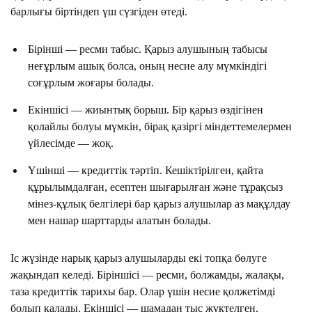
барлығы біртіндеп үш сүзгіден өтеді.
Бірінші — ресми табыс. Қарыз алушының табысы
неғұрлым ашық болса, оның несие алу мүмкіндігі
соғұрлым жоғары болады.
Екіншісі — жиынтық борыш. Бір қарыз өздігінен
қолайлы болуы мүмкін, бірақ қазіргі міндеттемелермен
үйлесімде — жоқ.
Үшінші — кредиттік тәртіп. Кешіктірілген, қайта
құрылымдалған, есептен шығарылған және тұрақсыз
мінез-құлық белгілері бар қарыз алушылар аз мақұлдау
мен нашар шарттарды алатын болады.
Іс жүзінде нарық қарыз алушыларды екі топқа бөлуге
жақындап келеді. Біріншісі — ресми, болжамды, жалақы,
таза кредиттік тарихы бар. Олар үшін несие қолжетімді
болып қалады. Екіншісі — шамадан тыс жүктелген,