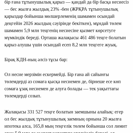
бір ғана тұтынушылық қарыз — қандай да бір басқа несиесіз
— бес жылға жылдық 23% -бен (ЖРҚРА тұтынушылық
қарыздар бойынша мөлшерлеменің шамамен осындай
деңгейін 2026 жылдың сәуірінде бекіткен), мұндай төлем
шамамен 5,9 млн теңгенің несиесіне қызмет көрсетуге
мүмкіндік береді. Орташа жалақысы 461 486 теңге болатын
қарыз алушы үшін осындай есеп 8,2 млн теңгеге жуық.
Бірақ КДН-ның әлсіз тұсы бар:
Ол несие мерзімін ескермейді. Бір ғана ай сайынғы
төлемдерді аз сомаға қысқа несиемен де, бірнеше есе көп
сомаға ұзақ несиемен де алуға болады — тек уақыттағы
төлемдерді созып.
Жалақысы 331 527 теңге болатын заемшыны алайық: егер
ол бес жылдық тұтынушылық заемның орнына 20 жылға
ипотека алса, 165,8 мың теңгелік төлем бойынша сол лимит