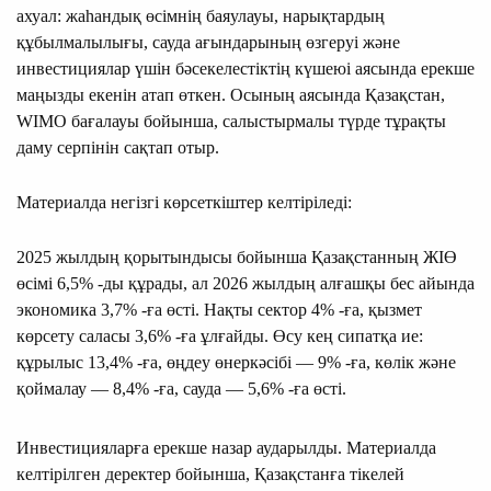
ахуал: жаһандық өсімнің баяулауы, нарықтардың
құбылмалылығы, сауда ағындарының өзгеруі және
инвестициялар үшін бәсекелестіктің күшеюі аясында ерекше
маңызды екенін атап өткен. Осының аясында Қазақстан,
WIMO бағалауы бойынша, салыстырмалы түрде тұрақты
даму серпінін сақтап отыр.
Материалда негізгі көрсеткіштер келтіріледі:
2025 жылдың қорытындысы бойынша Қазақстанның ЖІӨ
өсімі 6,5% -ды құрады, ал 2026 жылдың алғашқы бес айында
экономика 3,7% -ға өсті. Нақты сектор 4% -ға, қызмет
көрсету саласы 3,6% -ға ұлғайды. Өсу кең сипатқа ие:
құрылыс 13,4% -ға, өңдеу өнеркәсібі — 9% -ға, көлік және
қоймалау — 8,4% -ға, сауда — 5,6% -ға өсті.
Инвестицияларға ерекше назар аударылды. Материалда
келтірілген деректер бойынша, Қазақстанға тікелей