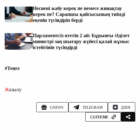
Несиені жабу керек пе немесе жинақтау
керек пе? Сарапшы қайсысының тиімді
екенін түсіндіріп берді
Парламентсіз өтетін 2 ай: Бұрынғы Әділет
министрі заң шығару жүйесі қалай жұмыс
істейтінін түсіндірді
#Тенге
Жазылу
GNEWS
TELEGRAM
ДЗЕН
СІЛТЕМЕ