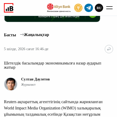
RU
ЖАЗЫЛУ
Жаңалықтар
Басты
5 шілде, 2026 сағат 16:46-де
Шетелдік басылымдар экономикамызға назар аударып
жатыр
Султан Даулетов
Журналист
Reuters ақпараттық агенттігінің сайтында жарияланған
World Impact Media Organization (WIMO) халықаралық
ұйымының талдамалық есебінде Қазақстан неғұрлым