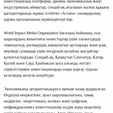
инвестициялық платформа, арнайы экономикалық және
индустриялық аймақтар, сондай-ақ ағылшын жалпы құқығы
қағидаттарында жұмыс істейтін «Астана» халықаралық
қаржы орталығының мүмкіндіктері бар.
World Impact Media Organization бағалауы бойынша, осы
шаралардың жиынтығы инвесторлар үшін тәуекелдерді
төмендетеді, рәсімдердің ашықтығын арттырады және ұзақ
мерзімді салымдар үшін неғұрлым қолайлы жағдайлар
қалыптастырады. Сондай-ақ, Қазақстан Сингапур, Катар,
Қытай және Сауд Арабиясын қоса алғанда, негізгі
серіктестермен инвестицияларды өзара қорғау туралы
келісімдер желісін кеңейтуде.
Экономиканы әртараптандыруға ерекше назар аударылған.
Өңдеуші өнеркәсіпке, ауыл шаруашылығына, тамақ
өндірісіне, энергетикаға, көлікке және цифрлық
инфрақұрылымға инвестициялар өсудің жаңа моделінің