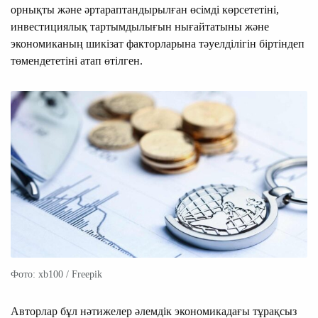
орнықты және әртараптандырылған өсімді көрсететіні,
инвестициялық тартымдылығын нығайтатыны және
экономиканың шикізат факторларына тәуелділігін біртіндеп
төмендететіні атап өтілген.
Фото: xb100 / Freepik
Авторлар бұл нәтижелер әлемдік экономикадағы тұрақсыз