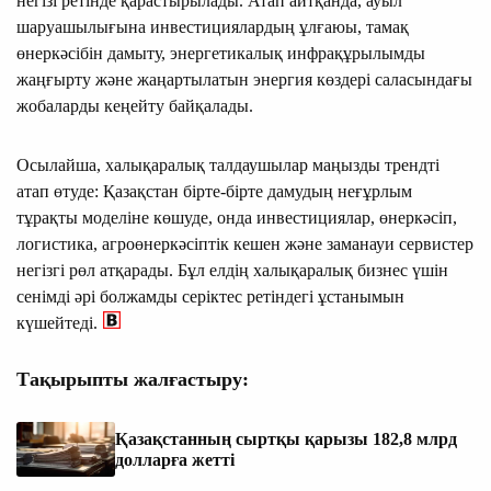
негізі ретінде қарастырылады. Атап айтқанда, ауыл
шаруашылығына инвестициялардың ұлғаюы, тамақ
өнеркәсібін дамыту, энергетикалық инфрақұрылымды
жаңғырту және жаңартылатын энергия көздері саласындағы
жобаларды кеңейту байқалады.
Осылайша, халықаралық талдаушылар маңызды трендті
атап өтуде: Қазақстан бірте-бірте дамудың неғұрлым
тұрақты моделіне көшуде, онда инвестициялар, өнеркәсіп,
логистика, агроөнеркәсіптік кешен және заманауи сервистер
негізгі рөл атқарады. Бұл елдің халықаралық бизнес үшін
сенімді әрі болжамды серіктес ретіндегі ұстанымын
күшейтеді.
Тақырыпты жалғастыру:
Қазақстанның сыртқы қарызы 182,8 млрд
долларға жетті