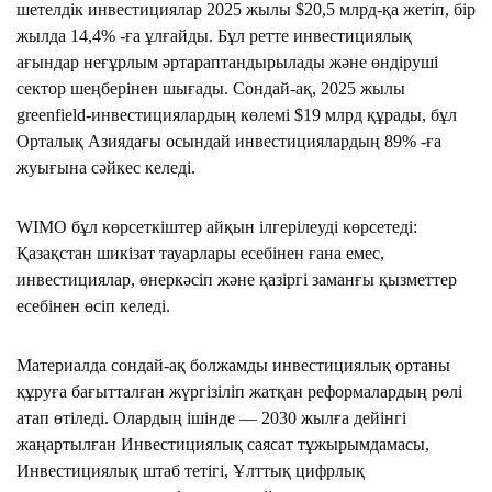
шетелдік инвестициялар 2025 жылы $20,5 млрд-қа жетіп, бір
жылда 14,4% -ға ұлғайды. Бұл ретте инвестициялық
ағындар неғұрлым әртараптандырылады және өндіруші
сектор шеңберінен шығады. Сондай-ақ, 2025 жылы
greenfield-инвестициялардың көлемі $19 млрд құрады, бұл
Орталық Азиядағы осындай инвестициялардың 89% -ға
жуығына сәйкес келеді.
WIMO бұл көрсеткіштер айқын ілгерілеуді көрсетеді:
Қазақстан шикізат тауарлары есебінен ғана емес,
инвестициялар, өнеркәсіп және қазіргі заманғы қызметтер
есебінен өсіп келеді.
Материалда сондай-ақ болжамды инвестициялық ортаны
құруға бағытталған жүргізіліп жатқан реформалардың рөлі
атап өтіледі. Олардың ішінде — 2030 жылға дейінгі
жаңартылған Инвестициялық саясат тұжырымдамасы,
Инвестициялық штаб тетігі, Ұлттық цифрлық