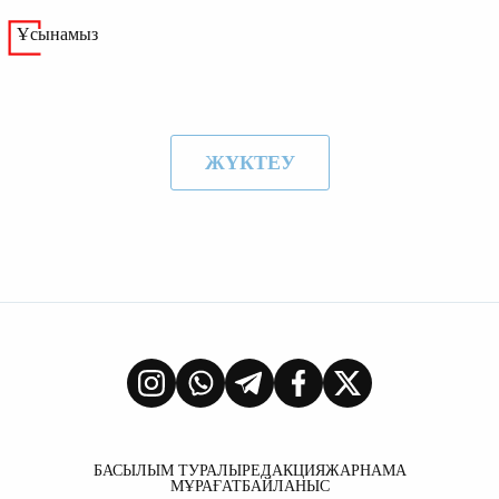
Ұсынамыз
ЖҮКТЕУ
БАСЫЛЫМ ТУРАЛЫ
РЕДАКЦИЯ
ЖАРНАМА
МҰРАҒАТ
БАЙЛАНЫС